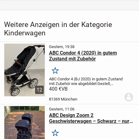
Weitere Anzeigen in der Kategorie
Kinderwagen
Gestern, 19:38
ABC Condor 4 (2020) in gutem
Zustand mit Zubehör
Merken
ABC Condor 4 (BJ 2020) in gutem Zustand
mit Zubehör wie abgebildet:
Gestell,
Babywanne, Sportsitz, Babyschale inkl.
400 €
VB
12
Basisstation, Trittbrett mit Sitz.
Die Polster
wurden tiefengereinigt und haben...
81369 München
Gestern, 11:06
ABC Design Zoom 2
Geschwisterwagen – Schwarz – nur
2× benutzt
Merken