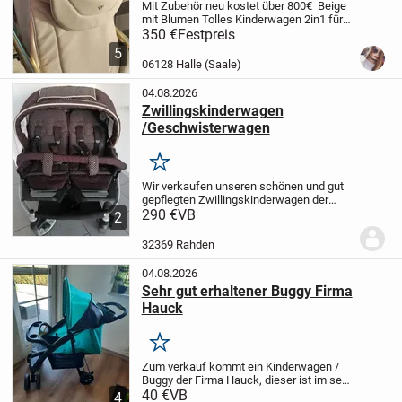
Mit Zubehör neu kostet über 800€ Beige
mit Blumen Tolles Kinderwagen 2in1 für
längeren zeit
Meine Tochter ist schon zu
350 €
Festpreis
Groß
5
06128 Halle (Saale)
04.08.2026
Zwillingskinderwagen
/Geschwisterwagen
Merken
Wir verkaufen unseren schönen und gut
gepflegten Zwillingskinderwagen der
Marke Teutonia. Der Bezug ist dunkel
290 €
VB
2
braun und hat helle Creme farbene
punkte.
Wir haben ihn sowohl im Haus als
32369 Rahden
auch draußen...
04.08.2026
Sehr gut erhaltener Buggy Firma
Hauck
Merken
Zum verkauf kommt ein Kinderwagen /
Buggy der Firma Hauck, dieser ist im sehr
guten Zustand, fast wie neu, siehe Bilder
40 €
VB
4