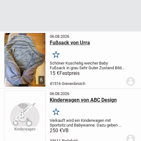
06.08.2026
Fußsack von Urra
Merken
Schöner Kuschelig weicher Baby
Fußsack in grau
Sehr Guter Zustand
Bild
4 sind 60 cm länge
stammt aus einem
15 €
Festpreis
Nichtraucherhaushalt
Der Artikel ist noch
6
da solange er eingestellt ist
biete noch...
41516 Grevenbroich
06.08.2026
Kinderwagen von ABC Design
Merken
Verkauft wird ein Kinderwagen mit
Sportsitz und Babywanne. Dazu geben wir
außerdem einen Regenschutz und
250 €
VB
Adapter um die Babyschale aus dem Auto
direkt zu befestigenden.
33611 Bielefeld