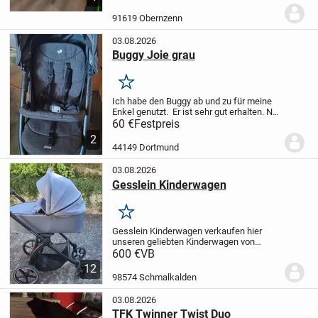
Maße zusammengeklappt 92 x 54 x 38
cm
Maße aufgebaut 92 x 52 x 106 cm
...
91619 Obernzenn
03.08.2026
Buggy Joie grau
Merken
Ich habe den Buggy ab und zu für meine
Enkel genutzt. Er ist sehr gut erhalten.
Nur
Abholung in Dortmund-Dorstfeld, kein
60 €
Festpreis
Versand.
2
44149 Dortmund
03.08.2026
Gesslein Kinderwagen
Merken
Gesslein Kinderwagen
verkaufen hier
unseren geliebten Kinderwagen von
Gesslein inklusive
600 €
VB
Babyschalenaufsätzen, Babywanne,
12
Sportsitz und Buggyaufsatz der bis
98574 Schmalkalden
mindestens 3 Jahre (Kindesalter)
genutzt...
03.08.2026
TFK Twinner Twist Duo