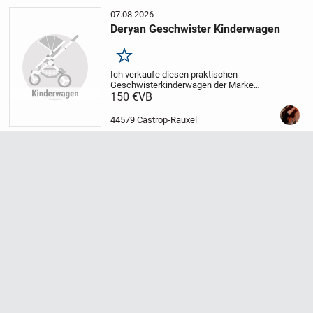
07.08.2026
Deryan Geschwister Kinderwagen
Merken
Ich verkaufe diesen praktischen
Geschwisterkinderwagen der Marke
Deryan. Er wurde lediglich einmal benutzt
150 €
VB
und ist daher in einem neuwertigen
Zustand, auch wenn der Originalkarton
44579 Castrop-Rauxel
nicht mehr vorhanden...