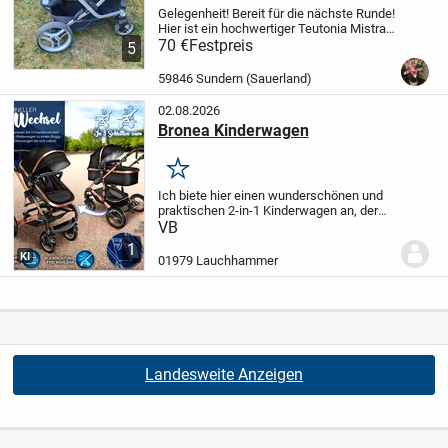
Gelegenheit! Bereit für die nächste Runde!
Hier ist ein hochwertiger Teutonia Mistral
S Kombikinderwagen von privat
70 €
Festpreis
5
abzugeben! Der Kindwagen verfügt über
ein verstellbares Sonnenverdeck und
59846 Sundern (Sauerland)
einen...
02.08.2026
Bronea Kinderwagen
Merken
Ich biete hier einen wunderschönen und
praktischen 2-in-1 Kinderwagen an, der
sich schnell in einen Buggy umwandeln
VB
lässt. Dieser Kinderwagen ist in einem
1
stilvollen Schwarz mit edlen
KI
01979 Lauchhammer
roségoldenen...
Landesweite Anzeigen