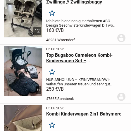
Zwillinge // Zwillingsbuggy
Merken
Ich biete hier einen gut erhaltenen ABC
Design Geschwisterkinderwagen D Two
in einem schönen Grünton in einem super
160 €
VB
12
Zustand an. Er ist etwa 1,5 Jahre alt und
hat uns treue Dienste geleistet. Dieser...
48231 Warendorf
05.08.2026
Top Bugaboo Cameleon Kombi-
Kinderwagen Set –
Komplettausstattung & frisch
gewaschen!
Merken
NUR ABHOLUNG – KEIN VERSAND
Wir
verkaufen unseren treuen und sehr gut
erhaltenen Bugaboo Cameleon Kombi-
250 €
VB
6
Kinderwagen in der zeitlosen
Farbkombination Schwarz/Grau.
Das Set
47665 Sonsbeck
ist perfekt als Erstausstattu...
05.08.2026
Kombi Kinderwagen 2in1 Babymerc
Merken