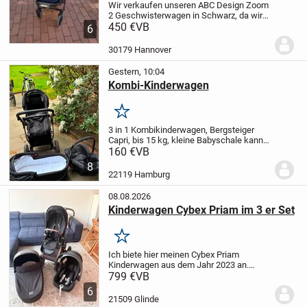
Wir verkaufen unseren ABC Design Zoom
2 Geschwisterwagen in Schwarz, da wir
ihn leider nicht mehr benötigen.
450 €
VB
Der
6
Kinderwagen wurde von uns nur zweimal
benutzt und befindet sich daher in einem
30179 Hannover
sehr...
Gestern, 10:04
Kombi-Kinderwagen
Merken
3 in 1 Kombikinderwagen, Bergsteiger
Capri, bis 15 kg, kleine Babyschale kann
auch als Autositz verwendet werden,
160 €
VB
150€, Abholung in Hamburg Mitte
8
22119 Hamburg
08.08.2026
Kinderwagen Cybex Priam im 3 er Set
Merken
Ich biete hier meinen Cybex Priam
Kinderwagen aus dem Jahr 2023 an.
Dieser stilvolle Kinderwagen in Rosé-
799 €
VB
Schwarz ist perfekt für moderne Eltern,
6
die Wert auf Design und Funktionalität
21509 Glinde
legen. Er ist...