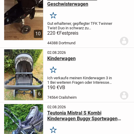
Geschwisterwagen
Merken
Gut erhaltener, gepflegter TFK Twinner
Twist Duo in schwarz zu
verkaufen,Dieses Modell ist sehr leicht.
220 €
Festpreis
10
Lässt sich gut zusammenfalten.
Hat
diverse Funktionen (Sitz- und
44388 Dortmund
Schlafposition, Sonnenblenden,...
02.08.2026
Kinderwagen
Merken
Ich verkaufe meinen Kinderwagen 3 in
1
Bei weiteren Fragen oder Interesse
gerne melden.
nur Abholung möglich
190 €
VB
6
74564 Crailsheim
02.08.2026
Teutonia Mistral S Kombi
Kinderwagen Buggy Sportwagen
TOP!
Merken