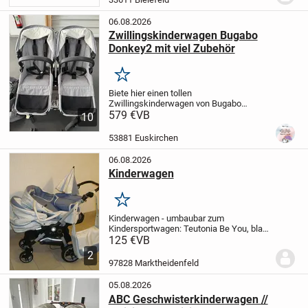
06.08.2026
Zwillingskinderwagen Bugabo
Donkey2 mit viel Zubehör
Merken
Biete hier einen tollen
Zwillingskinderwagen von Bugabo
Donkey 2 mit sehr viel Zubehör. Dazu
579 €
VB
10
Adapter für den Maxi Cosi. Der Wagen
lässt sich sehr leicht fahren, einfach
53881 Euskirchen
zusammen klappbar. Die Farbe...
06.08.2026
Kinderwagen
Merken
Kinderwagen - umbaubar zum
Kindersportwagen: Teutonia Be You, blau-
creme-gemustert, mit Maxi Cosi Adapter,
125 €
VB
inkl. Sonnenschirm, Babyeinsatz,
2
Regenschutz, Tragetasche, sehr gut
97828 Marktheidenfeld
erhalten, unverbindliche...
05.08.2026
ABC Geschwisterkinderwagen //