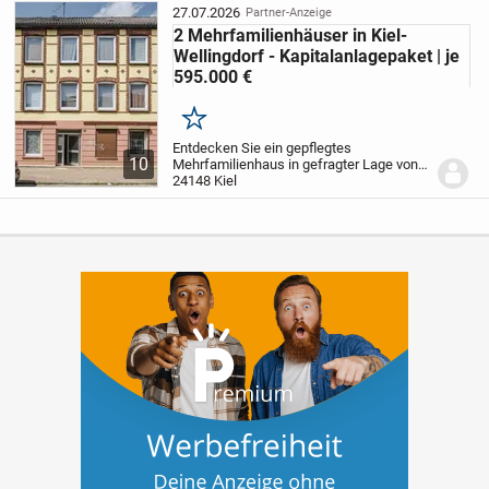
solides Bestandsobjekt mit stabilem
27.07.2026
Partner-Anzeige
Mietertrag und...
2 Mehrfamilienhäuser in Kiel-
Wellingdorf - Kapitalanlagepaket | je
595.000 €
Merken
Entdecken Sie ein gepflegtes
10
Mehrfamilienhaus in gefragter Lage von
Kiel-Wellingdorf - eine attraktive
24148 Kiel
Gelegenheit für Kapitalanleger, die ein
solides Bestandsobjekt mit stabilem
Mietertrag und...