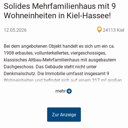
Solides Mehrfamilienhaus mit 9
Wohneinheiten in Kiel-Hassee!
12.05.2026
24113 Kiel
Bei dem angebotenen Objekt handelt es sich um ein ca.
1908 erbautes, vollunterkellertes, viergeschossiges,
klassisches Altbau-Mehrfamilienhaus mit ausgebautem
Dachgeschoss. Das Gebäude steht nicht unter
Denkmalschutz. Die Immobilie umfasst insgesamt 9
Wohneinheiten und befindet sich auf einem 317 m² großen
Grundstück. Alle Wohnungen sind vermietet, die
mehr
Jahresnettokaltmiete beträgt derzeit 58.621,32 €. Die
vermietbare Wohnfläche beträgt ca. 479 m². Die Grundrisse
im 1., 2. und 3.OG sind identisch. Die Wohnungsgrößen
Zur Anzeige
reichen von 26 m² bis 83 m² und umfassen 1- bis 4-Zimmer-
Wohnungen, wodurch eine breite und dauerhaft