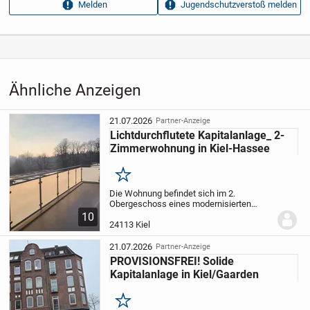
Melden
Jugendschutzverstoß melden
Aufrufe dieser
13
Anzeige
Kategorie
Immobilien
›
Kaufen
›
Häuser
Ähnliche Anzeigen
21.07.2026
Partner-Anzeige
Lichtdurchflutete Kapitalanlage_ 2-
Zimmerwohnung in Kiel-Hassee
Merken
Die Wohnung befindet sich im 2.
Obergeschoss eines modernisierten
Mehrfamilienhauses im nachhaltigen
10
KfW55-Standard in zentraler Lage von
24113 Kiel
Kiel-Hassee mit einem dazugehörigen
Stellplatz in der...
21.07.2026
Partner-Anzeige
PROVISIONSFREI! Solide
Kapitalanlage in Kiel/Gaarden
Merken