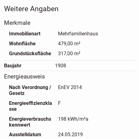
nachgefragte Mieterstruktur angesprochen wird. Das
Weitere Angaben
Gebäude wurde in den vergangenen Jahren laufend instand
gehalten. Bei Mieterwechseln erfolgten Renovierungen
Merkmale
einzelner Wohnungen, sodass sich die Immobilie insgesamt
in einem wirtschaftlich gut nutzbaren und nachhaltig
Immobilienart
Mehrfamilienhaus
vermietbaren Zustand präsentiert. Ein bekannter Kieler
Wohnfläche
479,00 m²
Hausmeister-Service kümmert sich in Zusammenarbeit mit
der erfahrenen Hausverwaltung um alle Belange dieser
Grundstücksfläche
317,00 m²
Liegenschaft.
Baujahr
1908
Investieren Sie klug, schlafen Sie ruhig!
Energieausweis
Nach Verordnung /
EnEV 2014
Gesetz
Energieeffizienzkla
F
sse
Energieverbrauchs
198 kWh/m²a
kennwert
Ausstelldatum
24.05.2019