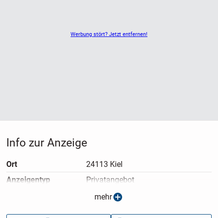
Werbung stört? Jetzt entfernen!
Info zur Anzeige
Ort
24113 Kiel
Anzeigen­typ
Privatangebot
Anzeigen­datum
12.05.2026
mehr
Anzeigen­kennung
6df7ca22