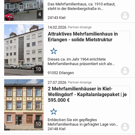
Das Mehrfamilienhaus, ca. 1910 erbaut,
steht in der Bielenbergstraße in
Kiel/Gaarden.
Das Gebäude umfasst fünf
4
Stockwerke. In dem Objekt befinden sich
24143 Kiel
insgesamt 15 Einheiten, 14 Wohnungen
und eine...
14.02.2026
Partner-Anzeige
Attraktives Mehrfamilienhaus in
Erlangen - solide Mietstruktur
Merken
Dieses ca. im Jahr 1964 errichtete
Mehrfamilienhaus präsentiert sich als
hervorragend gepflegte Wohnanlage mit
10
insgesamt 22 gut vermietbaren
91052 Erlangen
Wohneinheiten. Auf einem ca. 420 m²
großen, voll erschlosse...
27.07.2026
Partner-Anzeige
2 Mehrfamilienhäuser in Kiel-
Wellingdorf - Kapitalanlagepaket | je
595.000 €
Merken
Entdecken Sie ein gepflegtes
10
Mehrfamilienhaus in gefragter Lage von
Kiel-Wellingdorf - eine attraktive
24148 Kiel
Gelegenheit für Kapitalanleger, die ein