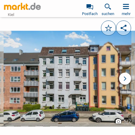
Postfach
suchen
mehr
Kiel
Merken
Teile
vorheriges Bild
näch
1
/
7