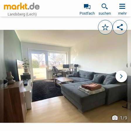
Postfach
suchen
mehr
Landsberg (Lech)
Merken
Teile
vorheriges Bild
näch
1
/
9