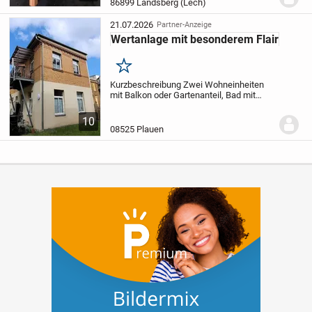
attraktiver Lage von Landsberg am Lech
86899 Landsberg (Lech)
verbindet eine durchdachte
Raumaufteilung, helle Wohnräume und
21.07.2026
Partner-Anzeige
bereits erfolgte Modernisie...
Wertanlage mit besonderem Flair
Merken
Kurzbeschreibung Zwei Wohneinheiten
mit Balkon oder Gartenanteil, Bad mit
Dusche und Badewanne, Abstellraum und
Keller eröffnen vielseitige
10
Nutzungsmöglichkeiten. Objekt Dieses
08525 Plauen
Wohnungspaket umfasst...