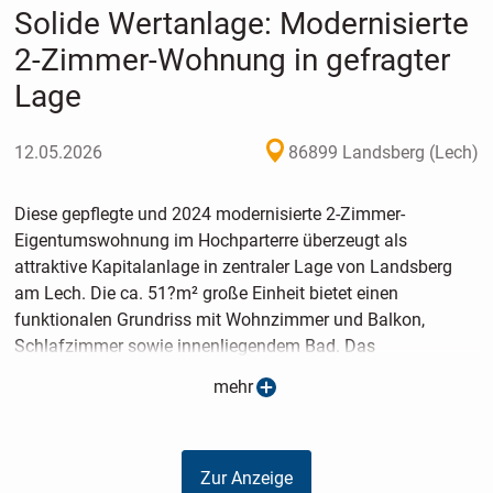
Solide Wertanlage: Modernisierte
2-Zimmer-Wohnung in gefragter
Lage
12.05.2026
86899 Landsberg (Lech)
Diese gepflegte und 2024 modernisierte 2-Zimmer-
Eigentumswohnung im Hochparterre überzeugt als
attraktive Kapitalanlage in zentraler Lage von Landsberg
am Lech. Die ca. 51?m² große Einheit bietet einen
funktionalen Grundriss mit Wohnzimmer und Balkon,
Schlafzimmer sowie innenliegendem Bad. Das
Mehrfamilienhaus in solider Massivbauweise (Bj. 1971)
mehr
befindet sich in einem guten Gesamtzustand. Bereits
umgesetzte und geplante Maßnahmen wie die
Heizungsumstellung auf Gas (2024) sowie die bereits
Zur Anzeige
finanzierte Balkonsanierung (2026) unterstreichen die