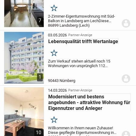
Merken
2-Zimmer-Eigentumswohnung mit Süd-
7
Balkon in Landsberg am Lech
Diese
gepflegte 2-Zimmer-Eigentumswohnung
86899 Landsberg (Lech)
in Landsberg am Lech bietet eine
durchdachte Raumaufteilung, solide
03.05.2026
Partner-Anzeige
Massivbauweise und...
Lebensqualität trifft Wertanlage
Merken
Zum Verkauf stehen aktuell noch 15
Wohnungen von ursprünglich 112
Wohnungen.
Preise zwischen 260.000 € -
910.090 € und Größen von 1 Zimmer mit
1
21m² bis hin zu 4 Zimmer mit
106
90443 Nürnberg
m²
Besonderheiten zum...
14.03.2026
Partner-Anzeige
Modernisiert und bestens
angebunden - attraktive Wohnung für
Eigennutzer und Anleger
Merken
Willkommen in Ihrem neuen Zuhause!
10
Diese gepflegte Eigentumswohnung in