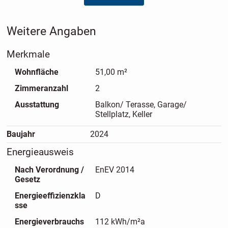
langfristige Werthaltigkeit. Kellerabteil, Außenstellplatz und
ein monatliches Hausgeld von 225?€ runden dieses
Weitere Angaben
vermietete Investment mit flexibler Übergabe nach
Vereinbarung ab.
Merkmale
Für weitere Informationen und Details stehen wir Ihnen
Wohnfläche
51,00 m²
gerne zur Verfügung - kontaktieren Sie uns und fordern Sie
Zimmeranzahl
2
das ausführliche Exposé an!
Ausstattung
Balkon/ Terasse, Garage/
Stellplatz, Keller
Baujahr
2024
Energieausweis
Nach Verordnung /
EnEV 2014
Gesetz
Energieeffizienzkla
D
sse
Energieverbrauchs
112 kWh/m²a