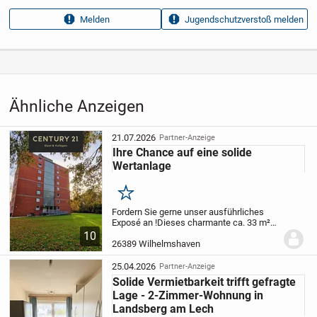
Anzeigen­kennung
2681276f
Melden
Jugendschutzverstoß melden
Aufrufe dieser
12
Anzeige
Kategorie
Immobilien
›
Kaufen
›
Wohnungen
Ähnliche Anzeigen
21.07.2026
Partner-Anzeige
Ihre Chance auf eine solide
Wertanlage
Merken
Fordern Sie gerne unser ausführliches
Exposé an !
Dieses charmante ca. 33 m²
große Appartement in der begehrten
10
Wohnlage Wiesenhof vereint Komfort,
26389 Wilhelmshaven
Funktionalität und eine ausgezeichnete
Lage....
25.04.2026
Partner-Anzeige
Solide Vermietbarkeit trifft gefragte
Lage - 2-Zimmer-Wohnung in
Landsberg am Lech