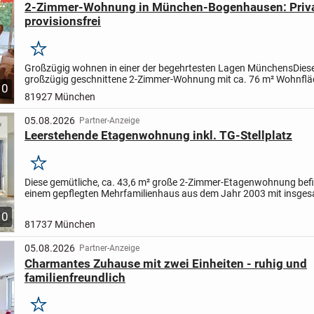
2-Zimmer-Wohnung in München-Bogenhausen: Priva
provisionsfrei
Merken
Großzügig wohnen in einer der begehrtesten Lagen Münchens
Dies
großzügig geschnittene 2-Zimmer-Wohnung mit ca. 76 m² Wohnflä
10
befindet sich in ruhiger Lage von München-Bogenhausen - Das...
81927 München
05.08.2026
Partner-Anzeige
Leerstehende Etagenwohnung inkl. TG-Stellplatz
Merken
Diese gemütliche, ca. 43,6 m² große 2-Zimmer-Etagenwohnung befin
einem gepflegten Mehrfamilienhaus aus dem Jahr 2003 mit insges
Etagen, im dritten Obergeschoss. Ein Aufzug ist...
10
81737 München
05.08.2026
Partner-Anzeige
Charmantes Zuhause mit zwei Einheiten - ruhig und
familienfreundlich
Merken