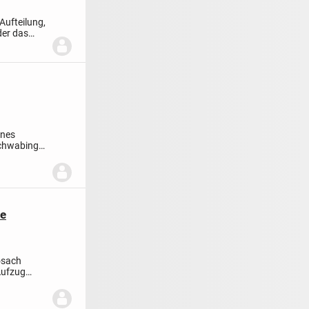
Aufteilung,
der das
ines
chwabinger
ge
osach
Aufzug