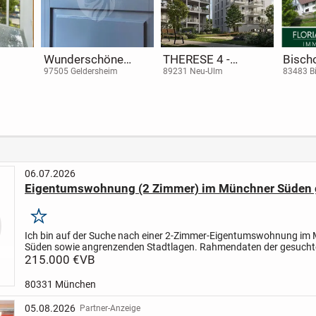
NEUBAU:
vermietete 2-
Exklu
 -
Energieeffiziente 2-
Zimmer-Wohnung in
mit S
83355 Grabenstätt
86438 Kissing
83209 P
es
Zimmer-Wohnung
Alt-Kissing
hochw
am Chiemsee
Austa
06.07.2026
Eigentumswohnung (2 Zimmer) im Münchner Süden 
Merken
Ich bin auf der Suche nach einer 2-Zimmer-Eigentumswohnung
im 
Süden sowie angrenzenden Stadtlagen.
Rahmendaten der gesucht
Wohnung:
215.000 €
• Wohnfläche bis ca. 50 m²
VB
• Balkon wünschenswert
•...
80331 München
05.08.2026
Partner-Anzeige