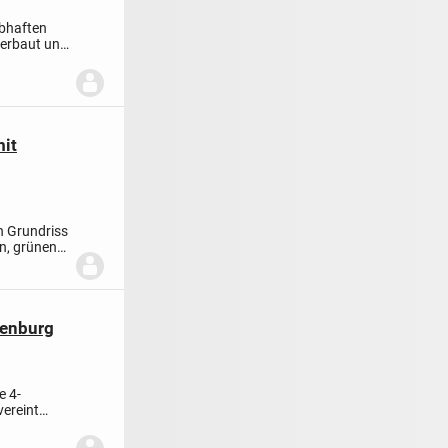
ebhaften
9 erbaut und
it
n Grundriss
n, grünen
enburg
e 4-
ereint
...