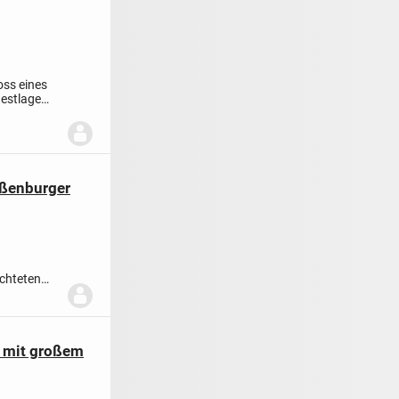
oss eines
Bestlage
ßenburger
ichteten
idha...
 mit großem