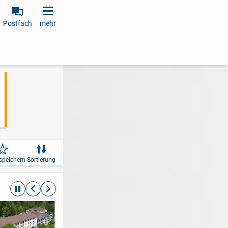
Postfach
mehr
speichern
Sortierung
automatische Rotation beenden
zurückblättern
weiterblättern