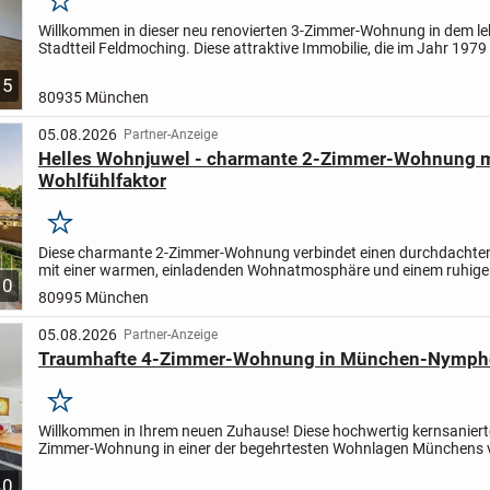
Merken
Willkommen in dieser neu renovierten 3-Zimmer-Wohnung in dem l
Stadtteil Feldmoching. Diese attraktive Immobilie, die im Jahr 197
zuletzt 2010 ( Heizung 2018) renoviert wurde,...
5
80935 München
05.08.2026
Partner-Anzeige
Helles Wohnjuwel - charmante 2-Zimmer-Wohnung m
Wohlfühlfaktor
Merken
Diese charmante 2-Zimmer-Wohnung verbindet einen durchdachte
mit einer warmen, einladenden Wohnatmosphäre und einem ruhige
10
Umfeld. Ein Zuhause, das vom ersten Moment an Geborgenhei...
80995 München
05.08.2026
Partner-Anzeige
Traumhafte 4-Zimmer-Wohnung in München-Nymph
Merken
Willkommen in Ihrem neuen Zuhause! Diese hochwertig kernsaniert
Zimmer-Wohnung in einer der begehrtesten Wohnlagen Münchens v
großzügiges Wohnen, moderne Ausstattung und ein ruhiges, grünes
10