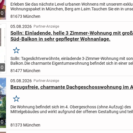
Erleben Sie das nächste Level urbanen Wohnens mit unserem exklu
Wohnungspaket in München, Berg am Laim.
Tauchen Sie ein in uns
10
über 2 Wohnungen auf derselben Etage, welche sich...
81673 München
05.08.2026
Partner-Anzeige
Solln: Einladende, helle 3 Zimmer-Wohnung mit gr
Süd-Balkon in sehr gepflegter Wohnanlage.
Merken
Solln: Tageslichtverwöhnte, einladende 3-Zimmer-Wohnung mit so
Balkon.
Die charmante Eigentumswohnung befindet sich in einer se
10
gepflegten, weitestgehend sanierten Wohnanlage. Zuletzt wurde...
81477 München
05.08.2026
Partner-Anzeige
Bezugsfreie, charmante Dachgeschosswohnung im A
Merken
Die Wohnung befindet sich im 4. Obergeschoss (ohne Aufzug) des
Mittelgebäudes und wirkt aufgrund der offenen Gestaltung und tei
hohen Decken besonders charmant.
Die Wände sind frisch renoviert
10
81373 München