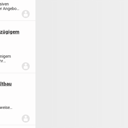
siven
er Angebot
oßzügigem
nnigem
hr
ltbau
lweise
...