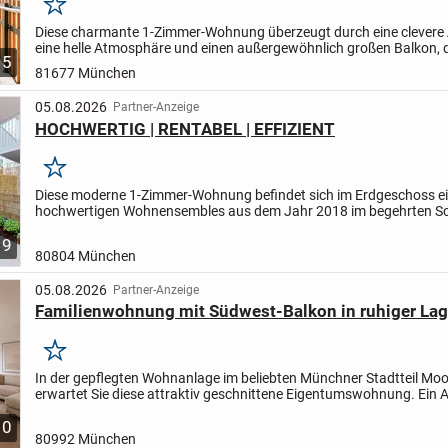
Merken
Diese charmante 1-Zimmer-Wohnung überzeugt durch eine clevere 
eine helle Atmosphäre und einen außergewöhnlich großen Balkon, 
5
Wohnen auf kompaktem Raum zu einem ganz besonderen...
81677 München
05.08.2026
Partner-Anzeige
HOCHWERTIG | RENTABEL | EFFIZIENT
Merken
Diese moderne 1-Zimmer-Wohnung befindet sich im Erdgeschoss e
hochwertigen Wohnensembles aus dem Jahr 2018 im begehrten S
Tor und verfügt über ca. 38 m² Wohnfläche. Die Immobilie eignet...
9
80804 München
05.08.2026
Partner-Anzeige
Familienwohnung mit Südwest-Balkon in ruhiger La
Merken
In der gepflegten Wohnanlage im beliebten Münchner Stadtteil Mo
erwartet Sie diese attraktiv geschnittene Eigentumswohnung. Ein 
bringt Sie bequem bis ins 5. OG.
Die gelungene Raumaufteil...
10
80992 München