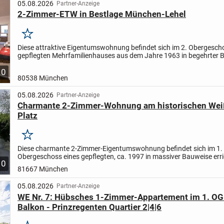
05.08.2026
Partner-Anzeige
2-Zimmer-ETW in Bestlage München-Lehel
Merken
Diese attraktive Eigentumswohnung befindet sich im 2. Obergesch
gepflegten Mehrfamilienhauses aus dem Jahre 1963 in begehrter 
des Lehels. Die ruhige Ausrichtung sowie die sonnige...
10
80538 München
05.08.2026
Partner-Anzeige
Charmante 2-Zimmer-Wohnung am historischen Wei
Platz
Merken
Diese charmante 2-Zimmer-Eigentumswohnung befindet sich im 1.
Obergeschoss eines gepflegten, ca. 1997 in massiver Bauweise err
10
Rückgebäudes am historischen Weißenburger Platz in München-Ha
81667 München
05.08.2026
Partner-Anzeige
WE Nr. 7: Hübsches 1-Zimmer-Appartement im 1. OG
Balkon - Prinzregenten Quartier 2|4|6