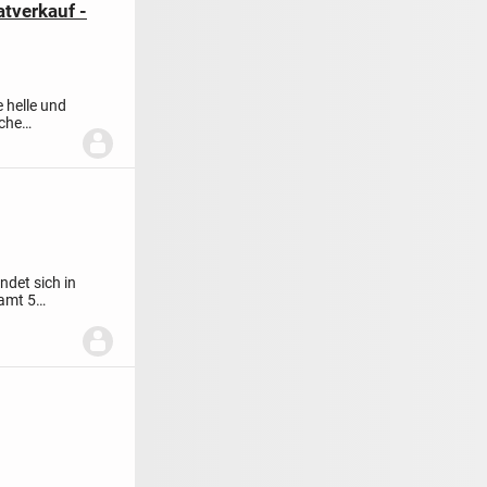
tverkauf -
e helle und
che
det sich in
amt 5