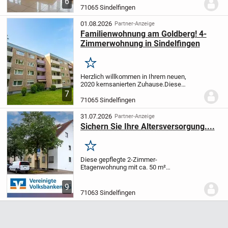
6
zum Ankommen. Die gehobene
71065 Sindelfingen
Innenausstattung mit hochwertiger
Einbauküche und...
01.08.2026
Partner-Anzeige
Familienwohnung am Goldberg! 4-
Zimmerwohnung in Sindelfingen
Merken
Herzlich willkommen in Ihrem neuen,
2020 kernsanierten Zuhause.
Diese
sehenswerte Wohnung befindet sich im 1.
7
Obergeschoss und überzeugt durch einen
71065 Sindelfingen
hellen Wohn- und Essbereich mit
direktem Zugang...
31.07.2026
Partner-Anzeige
Sichern Sie Ihre Altersversorgung....
Merken
Diese gepflegte 2-Zimmer-
Etagenwohnung mit ca. 50 m²
Wohnfläche befindet sich in zentraler
Stadtlage von Sindelfingen-Mitte und
9
überzeugt durch die kurzen Wege zu
71063 Sindelfingen
sämtlichen Einkaufsmöglichkeiten...