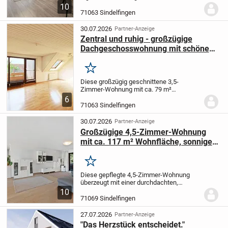
zentraler Lage von Sindelfingen und
10
eignet sich sowohl als Kapitalanlage als
71063 Sindelfingen
auch perspektivisch zur Eigennutzung.
Die
Wohnung...
30.07.2026
Partner-Anzeige
Zentral und ruhig - großzügige
Dachgeschosswohnung mit schönem
West-Balkon
Merken
Diese großzügig geschnittene 3,5-
Zimmer-Wohnung mit ca. 79 m²
Wohnfläche befindet sich im
6
Dachgeschoss eines gepflegten
71063 Sindelfingen
Mehrfamilienhauses aus dem Baujahr
1986. Die Wohnung überzeugt durch ihre...
30.07.2026
Partner-Anzeige
Großzügige 4,5-Zimmer-Wohnung
mit ca. 117 m² Wohnfläche, sonnigem
Balkon und Tiefgaragenstellplatz
Merken
Diese gepflegte 4,5-Zimmer-Wohnung
überzeugt mit einer durchdachten,
familienfreundlichen Raumaufteilung,
10
hellen Wohnräumen und einer
71069 Sindelfingen
Wohnfläche von ca. 117 m². Sie befindet
sich in einer gepflegten...
27.07.2026
Partner-Anzeige
"Das Herzstück entscheidet."