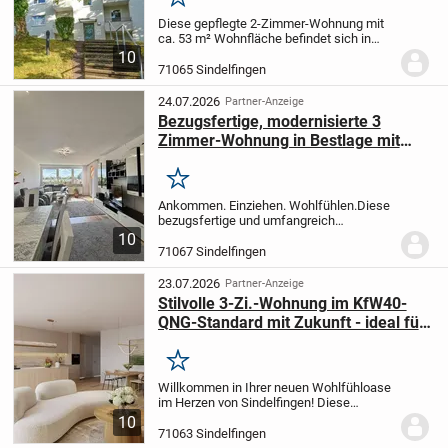
Merken
Diese gepflegte 2-Zimmer-Wohnung mit
ca. 53 m² Wohnfläche befindet sich in
einer gefragten Wohnlage auf dem
10
Goldberg in Sindelfingen. Das im Jahr
71065 Sindelfingen
1986 errichtete Gebäude überzeugt durch
seinen soliden...
24.07.2026
Partner-Anzeige
Bezugsfertige, modernisierte 3
Zimmer-Wohnung in Bestlage mit
Balkon, Garage und Aufzug
Merken
Ankommen. Einziehen. Wohlfühlen.
Diese
bezugsfertige und umfangreich
modernisierte 3 Zimmer-Wohnung mit ca.
10
83 qm Wohnfläche überzeugt durch ihren
71067 Sindelfingen
großzügigen Grundriss, helle Räume und
ihre...
23.07.2026
Partner-Anzeige
Stilvolle 3-Zi.-Wohnung im KfW40-
QNG-Standard mit Zukunft - ideal für
Eigennutzer und Kapitalanleger
Merken
Willkommen in Ihrer neuen Wohlfühloase
im Herzen von Sindelfingen! Diese
hochwertige 3-Zimmer-Wohnung im 2.
10
Obergeschoss überzeugt auf den ersten
71063 Sindelfingen
Blick durch ihre gehobene Ausstattung