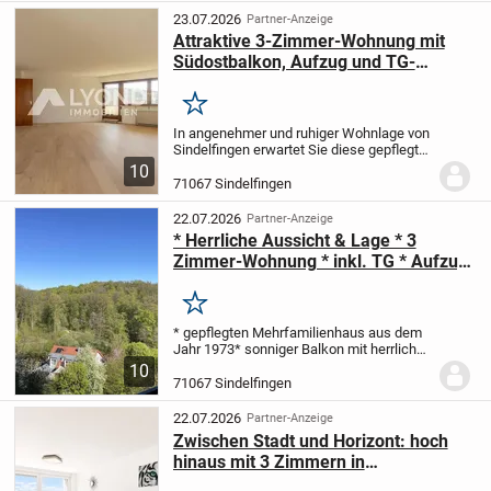
und das moderne...
23.07.2026
Partner-Anzeige
Attraktive 3-Zimmer-Wohnung mit
Südostbalkon, Aufzug und TG-
Garage in Sindelfingen
Merken
In angenehmer und ruhiger Wohnlage von
Sindelfingen erwartet Sie diese gepflegte
3-Zimmer-Etagenwohnung mit ca. 86,24
10
m² Wohnfläche im 5. Obergeschoss eines
71067 Sindelfingen
Mehrfamilienhauses aus dem Jahr 1982.
Dank...
22.07.2026
Partner-Anzeige
* Herrliche Aussicht & Lage * 3
Zimmer-Wohnung * inkl. TG * Aufzug
* Sofort frei ! *
Merken
* gepflegten Mehrfamilienhaus aus dem
Jahr 1973
* sonniger Balkon mit herrlicher
Aussicht und Abstellraum
* die Wohnung
10
befindet sich im 8. Obergeschoss (mit
71067 Sindelfingen
Fahrstuhl)
* ein Kellerraum gehört zu der...
22.07.2026
Partner-Anzeige
Zwischen Stadt und Horizont: hoch
hinaus mit 3 Zimmern in
Sindelfingen!