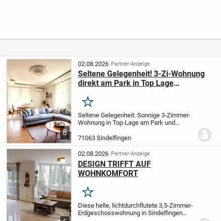
Simmozhei
Zimmer-
Lage von
m!
Wohnung
Weingarten
mit Balkon
in Waldkirch
02.08.2026
Partner-Anzeige
Seltene Gelegenheit! 3-Zi-Wohnung
direkt am Park in Top Lage
Sindelfingen - sofort bezugsfrei!
Merken
Seltene Gelegenheit: Sonnige 3-Zimmer-
Wohnung in Top-Lage am Park und
Zentrum - sofort bezugsfähig!
Diese
8
attraktive Wohnung vereint eine der
71063 Sindelfingen
begehrtesten Lagen Sindelfingens mit
hohem Wohnkomfort....
02.08.2026
Partner-Anzeige
DESIGN TRIFFT AUF
WOHNKOMFORT
Merken
Diese helle, lichtdurchflutete 3,5-Zimmer-
Erdgeschosswohnung in Sindelfingen
(71065) bietet auf ca. 99 m² ein Zuhause