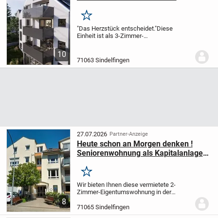
Merken
"Das Herzstück entscheidet."
Diese
Einheit ist als 3-Zimmer-
Grundrissalternative geplant - mit einem
außergewöhnlich großzügigen
10
Wohnmittelpunkt und klarer, erwachsener
71063 Sindelfingen
Raumstruktur.
Herzstück ist...
27.07.2026
Partner-Anzeige
Heute schon an Morgen denken !
Seniorenwohnung als Kapitalanlage
oder zum Selbstbezug.
Merken
Wir bieten Ihnen diese vermietete 2-
Zimmer-Eigentumswohnung in der
Senioren-Wohnanlage am Goldberg zum
8
Kauf an. Die Wohnung befindet sich im
71065 Sindelfingen
1.Obergeschoss und ist nach Westen