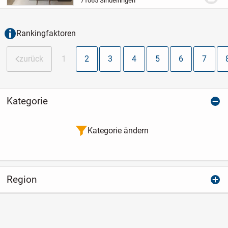
71065 Sindelfingen
persönlichen Wohntraum wahr werden zu
lassen!
Diese renovierungs...
Rankingfaktoren
zurück
1
2
3
4
5
6
7
Kategorie
Kategorie ändern
Region