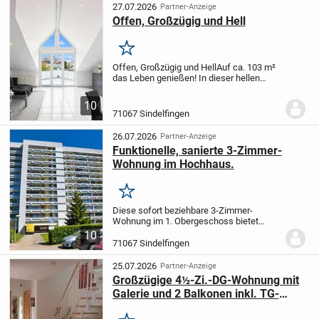
ausgerichtet. Derzeit...
27.07.2026
Partner-Anzeige
Offen, Großzügig und Hell
Merken
Offen, Großzügig und Hell
Auf ca. 103 m²
das Leben genießen! In dieser hellen
Maisonette-Wohnung am Ortsrand in
Sindelfingen. Für alle die Dachgeschoß
10
lieben, und die ein bisschen MEHR Platz...
71067 Sindelfingen
26.07.2026
Partner-Anzeige
Funktionelle, sanierte 3-Zimmer-
Wohnung im Hochhaus.
Merken
Diese sofort beziehbare 3-Zimmer-
Wohnung im 1. Obergeschoss bietet
Ihnen Funktionalität, einen großen
10
Ostbalkon mit Abstellraum sowie
71067 Sindelfingen
Waldblick. Die Wohnung ist in einem sehr
guten Zustand. Im Jahr...
25.07.2026
Partner-Anzeige
Großzügige 4½-Zi.-DG-Wohnung mit
Galerie und 2 Balkonen inkl. TG-
Stellplatz - ruhige Lage