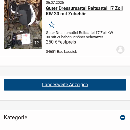
06.07.2026
Guter Dressursattel Reitsattel 17 Zoll
KW 30 mit Zubehör
Merken
Guter Dressursattel Reitsattel 17 Zoll KW
30 mit Zubehör
Schöner schwarzer
Dressursattel Sitzgröße 17 Zoll mit 30er
250 €
Festpreis
12
Kammerweite, mit selber wechselbarem
Kopfeisen, Hersteller Daslö bei Tattini,...
04651 Bad Lausick
Landesweite Anzeigen
Kategorie