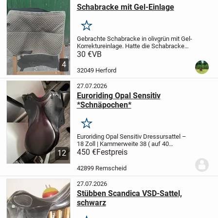
Schabracke mit Gel-Einlage
Merken
Gebrachte Schabracke in olivgrün mit Gel-
Korrektureinlage. Hatte die Schabracke
unter einem VSD Sattel mit 17 und 18
30 €
VB
Sitzgröße.
Ein paar Haare sind leider noch
4
vorhanden.
Da die neue EU-Richtlinie...
32049 Herford
27.07.2026
Euroriding Opal Sensitiv
*Schnäpochen*
Merken
Euroriding Opal Sensitiv Dressursattel –
18 Zoll | Kammerweite 38 ( auf 40
veränderbar)
450 €
Festpreis
Ich verkaufe meinen
12
gepflegten Euroriding Opal Sensitiv
Dressursattel in der Farbe Schwarz.
Der
42899 Remscheid
Sattel...
27.07.2026
Stübben Scandica VSD-Sattel,
schwarz