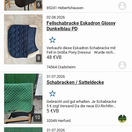
benutzt und weißt keine Defekte auf. Das
6
zeigen auch die Fotos. Sitzfläche 17"
85241 Hebertshausen
und...
02.08.2026
Fellschabracke Eskadron Glossy
Dunkelblau PD
Merken
Verkaufe diese Eskadron Schabracke mit
Fell in Größe Pony Dressur.
Wurde nicht
so oft genutzt und so gut es geht geputzt.
48 €
VB
8
Versandkosten übernimmt der Käufer.
Da
Privatverkauf keine Garantie,...
74564 Crailsheim
31.07.2026
Schabracken / Satteldecke
Merken
Gebracht und gut erhalten.
Je Schabracke
5 € zzgl Versand
Da die neue EU-Richtlinie
jetzt 1 Jahr Gewährleistung auch für
5 €
VB
Privatverkäufer vorsieht - soweit der
10
Verkäufer es nicht ausschließt...
32049 Herford
31.07.2026