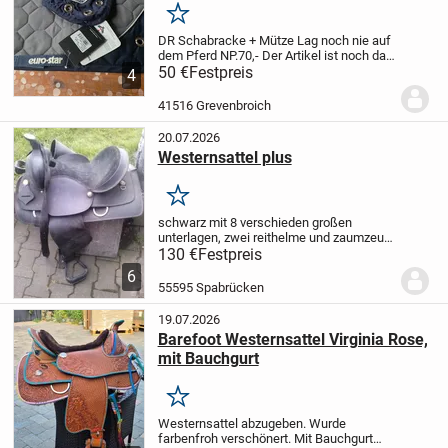
Merken
DR Schabracke + Mütze
Lag noch nie auf
dem Pferd
NP.70,-
Der Artikel ist noch da
solange er eingestellt ist,
50 €
Festpreis
biete noch viele
4
andere Artikel an
Pay Pal vorhanden
Die
Ware wird unter...
41516 Grevenbroich
20.07.2026
Westernsattel plus
Merken
schwarz mit 8 verschieden großen
unterlagen, zwei reithelme und zaumzeug
abzuholen kreis kh
130 €
Festpreis
6
55595 Spabrücken
19.07.2026
Barefoot Westernsattel Virginia Rose,
mit Bauchgurt
Merken
Westernsattel abzugeben. Wurde
farbenfroh verschönert.
Mit Bauchgurt