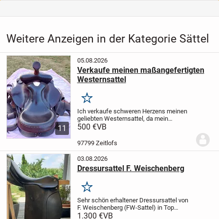
Weitere Anzeigen in der Kategorie Sättel
05.08.2026
Verkaufe meinen maßangefertigten
Westernsattel
Merken
Ich verkaufe schweren Herzens meinen
geliebten Westernsattel, da mein
Haflinger inzwischen zu alt geworden ist
500 €
VB
11
und leider nicht mehr geritten werden
kann.
Der Sattel ist maßangefertigt,
97799 Zeitlofs
besteht aus...
03.08.2026
Dressursattel F. Weischenberg
Merken
Sehr schön erhaltener Dressursattel von
F. Weischenberg (FW-Sattel) in Top
Zustand. Der Sattel wurde 1 1/2 Jahre
1.300 €
VB