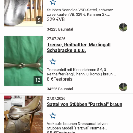
Merken
Stübben Scandica VSD-Sattel, schwarz
zu verkaufen VB: 329 €,
Kammer 27,
Sitzfläche 17,5 Zoll
329 €
VB
Abholung in Baunatal,
5
kann gegen Kaution ausprobiert werden
Beide Sättel sind in einem guten...
34225 Baunatal
27.07.2026
Trense, Reithalfter, Martingall,
Schabracke u.u.u.
Merken
Trensenteil mit Kinnnriehmen 5 €,
3
Reithalfter (engl., hann. u. komb.) braun 5
€,
8 €
Martingall (braun) 10 €,
Festpreis
Kopfnummern
12
für Turnier 5 €
Schabracke Eskadron
weiß, Springen, bordeaux...
34225 Baunatal
27.07.2026
Sattel von Stübben "Parzival" braun
Merken
Verkaufe braunen Dressursattel von
Stübben Modell "Parzival"
Normale
Sitzfläche, Kammer 30,5
gebraucht,