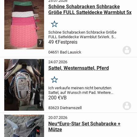
25.07.2026
Schöne Schabracken Schbracke
Größe FULL Satteldecke Warmblut 5x
Merken
Schöne Schabracken Schbracke Größe
FULL Satteldecke Warmblut 5x
Verk. 5
schöne Schabracken, in verschiedenen
49 €
Festpreis
7
Farben, alles Größe Full, verschiedene
Stepung, mit Zierbiese, alle noch
04651 Bad Lausick
ungenutzt, top...
24.07.2026
Sattel, Westernsattel, Pferd
Merken
Ich verkaufe meinen nicht benutzten
Sattel, auf Wunsch mit Pad. Weitere
Bilder sind auf Anfrage möglich. Geeignet
200 €
VB
für Warmblut.
Versand möglich.
1
83623 Dietramszell
20.07.2026
Neu*Euro-Star Set Schabracke +
Mütze