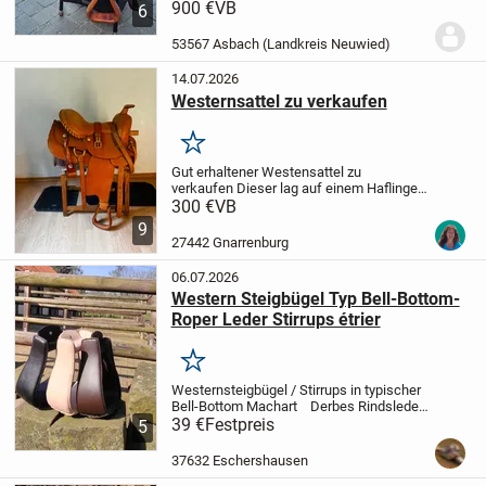
von Barefoot.
900 €
VB
Kann gerne persönlich
6
abgeholt werden. Beim Versand müsste
ich die Kosten erfragen.
Privat erkauf
53567 Asbach (Landkreis Neuwied)
ohne Garantie,...
14.07.2026
Westernsattel zu verkaufen
Merken
Gut erhaltener Westensattel zu
verkaufen
Dieser lag auf einem Haflinger
mit kurzem Rücken, Maße sind bei den
300 €
VB
Bildern dabei.
Fenderausrichtung
9
dabei,
Kinderfender 20€,
Gelsattelgurt
27442 Gnarrenburg
20€,
schwarzes...
06.07.2026
Western Steigbügel Typ Bell-Bottom-
Roper Leder Stirrups étrier
Merken
Westernsteigbügel / Stirrups in typischer
Bell-Bottom Machart
Derbes Rindsleder
traditionell geschnürt. Die Stirrups sind so
39 €
Festpreis
5
gearbeitet, dass auch der Fuß eines
Mitteleuropäers samt Stiefel...
37632 Eschershausen