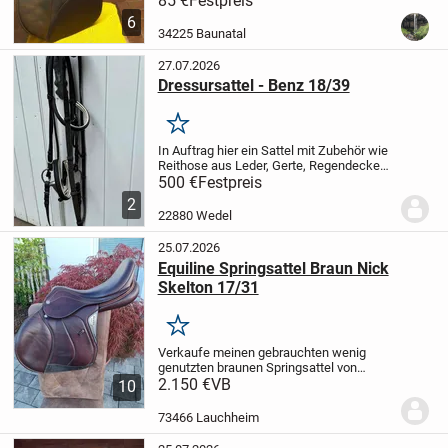
85 €
Festpreis
Sattelblätter wurden vom Sattler
6
teilerneuert
34225 Baunatal
27.07.2026
Dressursattel - Benz 18/39
Merken
In Auftrag hier ein Sattel mit Zubehör wie
Reithose aus Leder, Gerte, Regendecke
und Putzkasten.
Der Sattel ist inklusive
500 €
Festpreis
zwei Satteldecken, Steigbügeln, Gurten
2
sowie einem Sattelhalter.
500€
Verkauf...
22880 Wedel
25.07.2026
Equiline Springsattel Braun Nick
Skelton 17/31
Merken
Verkaufe meinen gebrauchten wenig
genutzten braunen Springsattel von
Equiline. Er hat die normalen
2.150 €
VB
10
Gebrauchsspuren, ist dennoch in einen
Top Zustand. Hinten hat er eine kleine
73466 Lauchheim
Beschädigung, die den...