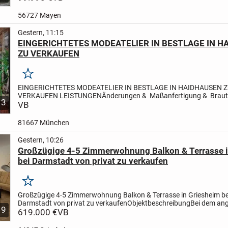
56727 Mayen
Gestern, 11:15
EINGERICHTETES MODEATELIER IN BESTLAGE IN H
ZU VERKAUFEN
Merken
EINGERICHTETES MODEATELIER IN BESTLAGE IN HAIDHAUSEN 
VERKAUFEN
LEISTUNGEN
Änderungen & Maßanfertigung & Brautk
3
Eigenes Design
VB
KUNDSCHAFT
Stammkundschaft vorhanden.
LAGE:
zentral in...
81667 München
Gestern, 10:26
Großzügige 4-5 Zimmerwohnung Balkon & Terrasse i
bei Darmstadt von privat zu verkaufen
Merken
Großzügige 4-5 Zimmerwohnung Balkon & Terrasse in Griesheim be
Darmstadt von privat zu verkaufen
Objektbeschreibung
Bei dem an
9
Objekt handelt es sich um eine attraktive 4/5-Zimmerwohnung in...
619.000 €
VB