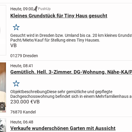
Heute, 09:00
PushUp
Kleines Grundstück für Tiny Haus gesucht
Merken
Gesucht wird in Dresden bzw. Umland bis ca. 20 km kleines Grunds
Pacht/Miete/Kauf für Stellung eines Tiny Hauses.
VB
01279 Dresden
Heute, 08:41
Gemütlich. Hell. 3-Zimmer. DG-Wohnung. Nähe-KA/P
Merken
Objektbeschreibung
Diese sehr gemütliche und gepflegte
Dachgeschosswohnung befindet sich in einem Mehrfamilienhaus 
Jahr 1995 in ruhiger Wohnlage von Straubenhardt.
230.000 €
VB
Ein Highlight ist 
10
76870 Kandel
Heute, 06:48
Verkaufe wunderschönen Garten mit Aussicht