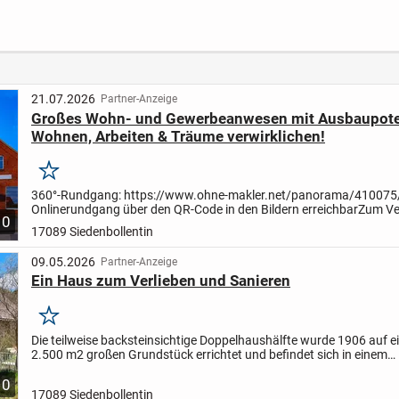
für
Vollkeller & zwei
4 Ein
izeit
Garagen in
TOP-A
gefragter Wohnlage
21.07.2026
Partner-Anzeige
Großes Wohn- und Gewerbeanwesen mit Ausbaupoten
Wohnen, Arbeiten & Träume verwirklichen!
Merken
360°-Rundgang: https://www.ohne-makler.net/panorama/410075
Onlinerundgang über den QR-Code in den Bildern erreichbar
Zum Ve
10
ein großzügiges Wohn- und Geschäftshaus in der Poststraße...
17089 Siedenbollentin
09.05.2026
Partner-Anzeige
Ein Haus zum Verlieben und Sanieren
Merken
Die teilweise backsteinsichtige Doppelhaushälfte wurde 1906 auf e
2.500 m2 großen Grundstück errichtet und befindet sich in einem
renovierungsbedürftigen Zustand. Die Wohnfläche von ca. 139 m2.
10
17089 Siedenbollentin