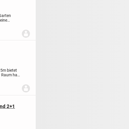
Garten
eine
15m bietet
r Raum hat
und 2+1