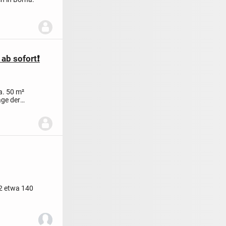
ab sofort❗️
a. 50 m²
age der
2 etwa 140