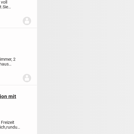
voll
t.
Sie
..
zimmer, 2
shaus
ion mit
 Freizeit
lich,rundum