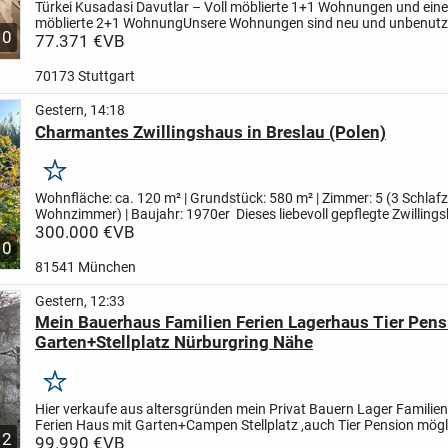
Türkei Kusadasi Davutlar – Voll möblierte 1+1 Wohnungen und eine 
möblierte 2+1 Wohnung
Unsere Wohnungen sind neu und unbenutz
10
befinden sich in der Nähe von Supermärkten, dem Gesundheitszent.
77.371 €
VB
70173 Stuttgart
Gestern, 14:18
Charmantes Zwillingshaus in Breslau (Polen)
Merken
Wohnfläche: ca. 120 m² | Grundstück: 580 m² | Zimmer: 5 (3 Schlaf
Wohnzimmer) | Baujahr: 1970er
Dieses liebevoll gepflegte Zwilling
(Doppelhaushälfte) aus den 1970er Jahren bietet auf...
300.000 €
VB
10
81541 München
Gestern, 12:33
Mein Bauerhaus Familien Ferien Lagerhaus Tier Pens
Garten+Stellplatz Nürburgring Nähe
Merken
Hier verkaufe aus altersgründen mein Privat Bauern Lager Familien
Ferien Haus mit Garten+Campen Stellplatz ,auch Tier Pension mög
2
Grundstück 205 qm+mehr möglich,Haus 100qm,9...
99.990 €
VB