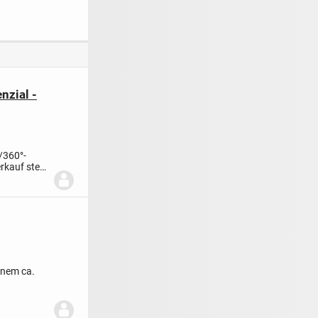
heiten und
Schönberg
Ferienwohnungsens
usstattung
emble in
historischer
Gutsscheune
zial -
/
360°-
rkauf steht
inem ca.
..