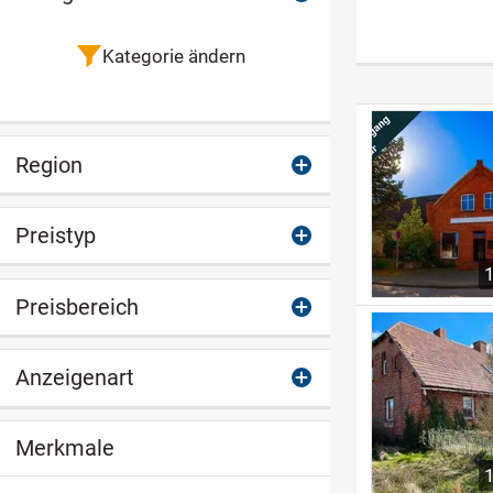
massiven
Nebengelass 
Garagengebäude
Hobby und Fre
nahe dem
Kategorie ändern
Cramoner See
Region
Preistyp
Preisbereich
Anzeigenart
Merkmale