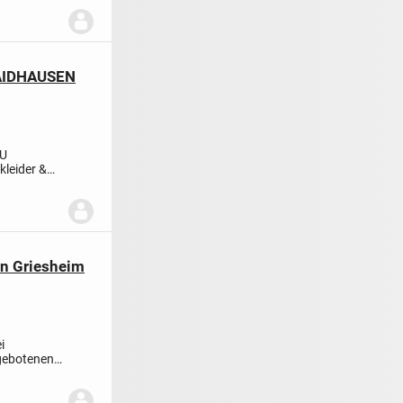
AIDHAUSEN
ZU
leider &
Sehr
n Griesheim
i
gebotenen