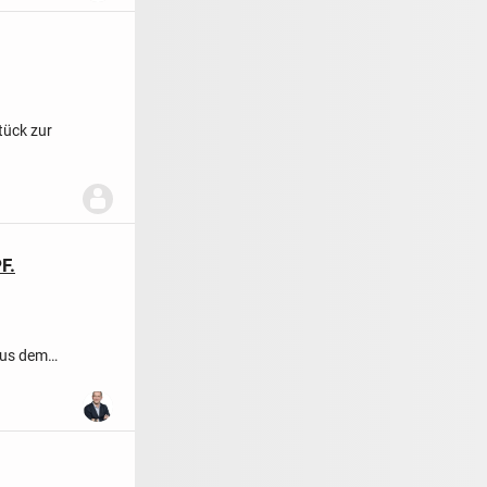
tück zur
F.
aus dem
der...