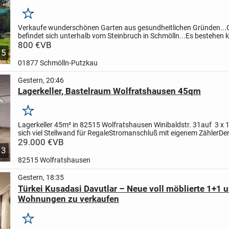
Merken
Verkaufe wunderschönen Garten aus gesundheitlichen Gründen...
befindet sich unterhalb vom Steinbruch in Schmölln...
Es bestehen k
Anbaupflichten..!!
800 €
VB
..und man ist schnell im Wald zum...
5
01877 Schmölln-Putzkau
Gestern, 20:46
Lagerkeller, Bastelraum Wolfratshausen 45qm
Merken
Lagerkeller 45m² in 82515 Wolfratshausen Winibaldstr. 31
auf 3 x 
sich viel Stellwand für Regale
Stromanschluß mit eigenem Zähler
De
2 Fenster, Zufahrt über die Tiefgarage...
29.000 €
VB
3
82515 Wolfratshausen
Gestern, 18:35
Türkei Kusadasi Davutlar – Neue voll möblierte 1+1 
Wohnungen zu verkaufen
Merken