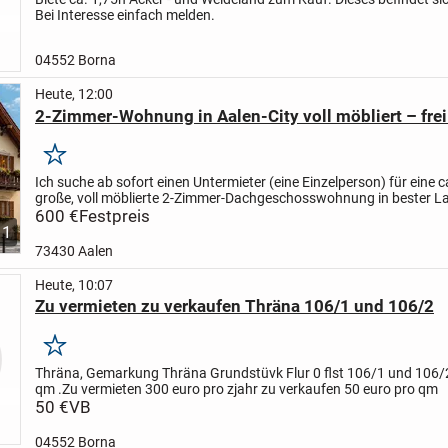
Bei Interesse einfach melden.
04552 Borna
Heute, 12:00
2-Zimmer-Wohnung in Aalen-City voll möbliert – frei 
Merken
Ich suche ab sofort einen Untermieter (eine Einzelperson) für eine c
große, voll möblierte 2-Zimmer-Dachgeschosswohnung in bester L
Aalen-City.
600 €
Festpreis
Top-Lage
* Nur ca. 150 m zum Rathaus...
1
73430 Aalen
Heute, 10:07
Zu vermieten zu verkaufen Thräna 106/1 und 106/2
Merken
Thräna, Gemarkung Thräna Grundstüvk Flur 0 flst 106/1 und 106/
qm .
Zu vermieten 300 euro pro zjahr zu verkaufen 50 euro pro qm
50 €
VB
04552 Borna