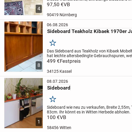
Stil sucht ein neues Zuhause! Es besticht durch 
97,50 €
VB
4
freundliche...
90419 Nürnberg
06.08.2026
Sideboard Teakholz Kibaek 1970er J
Merken
Das Sideboard aus Teakholz von Kibaek Mobelf
hat leichte altersbedingte Gebrauchspuren, w
auffallen.
499 €
Festpreis
Breite: 180cm
Tiefe: 48cm
Höhe: 74c
8
sich um...
34125 Kassel
08.07.2026
Sideboard
Merken
Sideboard wie neu zu verkaufen, Breite 2,55m,
83cm. Ihr könnt es in Witten Herbede abholen.
100 €
VB
1
58456 Witten