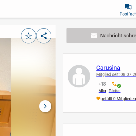
Postfac
Merken
Teilen
Carusina
Mitglied seit: 08.07.
nicht verifiziert
verifiziert
Alter
Telefon
gefällt 0 Mitglieder
nächstes Bild