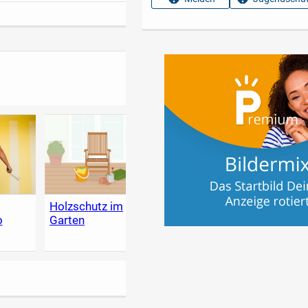
g
Holzschutz im
Heimwerker-
Der g
o
Garten
Lexikon - Tipps
Garte
zum Heimwerken,
Renovieren &
selber bauen