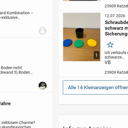
funktioniert,
Gebrauchssp
23909 Ratze
Interesse kon
ard-Kombination –
Sie uns bitte
12.07.2026
 exklusive
4607940.
Nur
Schraubd
 aus der aktuellen
in Ratzeburg.
schwarz m
Sicherung
Merken
Ich verkaufe 
1
schwarze
Schraubdeck
VB
(750 ml) mit
 Boden nicht
Sicherungsri
ückwand
5) Boden
23909 Ratze
verschiedenf
and
- Türen
Schraubdecke
ca. 500 Stüc
Alle 14 Kleinanzeigen öffne
100 Stück
gr
Stück
Bei Int
Jahre
 zeitlosem Charme?
m skandinavischen