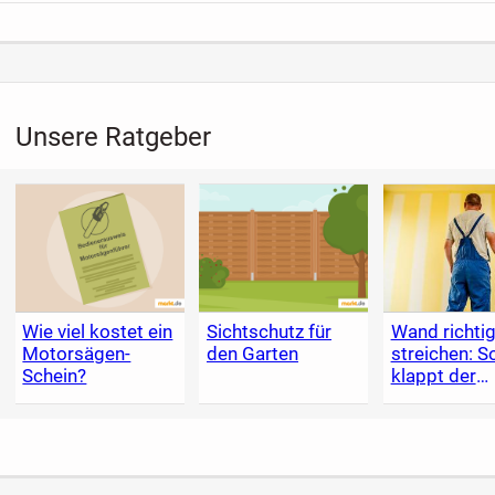
Unsere Ratgeber
Wie viel kostet ein
Sichtschutz für
Wand richti
Motorsägen-
den Garten
streichen: S
Schein?
klappt der
Anstrich