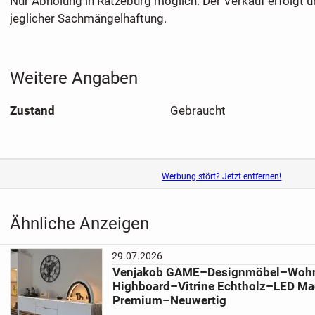
Nur Abholung in Ratzeburg möglich. Der Verkauf erfolgt 
jeglicher Sachmängelhaftung.
Weitere Angaben
Zustand
Gebraucht
Werbung stört? Jetzt entfernen!
Ähnliche Anzeigen
29.07.2026
Venjakob GAME–Designmöbel–Woh
Highboard–Vitrine Echtholz–LED M
Premium–Neuwertig