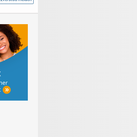
roße
Materialen für den
Online schnell
nratgeber
Bodenbelag
Geld verdienen
mit Kleinanzeigen