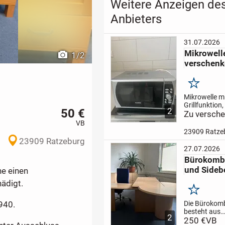
Weitere Anzeigen de
Anbieters
31.07.2026
Mikrowell
1
/
2
verschenk
Merken
Mikrowelle m
Grillfunktion
50 €
2
gebraucht, d
Zu versch
Zustand und
VB
funktionsfähi
23909 Ratze
verschenken.
23909 Ratzeburg
Abholung in
27.07.2026
Ratzeburg.
Be
Bürokombi
Kontaktaufn
und Sideb
angegebener
he einen
Telefonnumm
hädigt.
Merken
Die Bürokom
940.
besteht aus
2
Schreibtisch,
250 €
VB