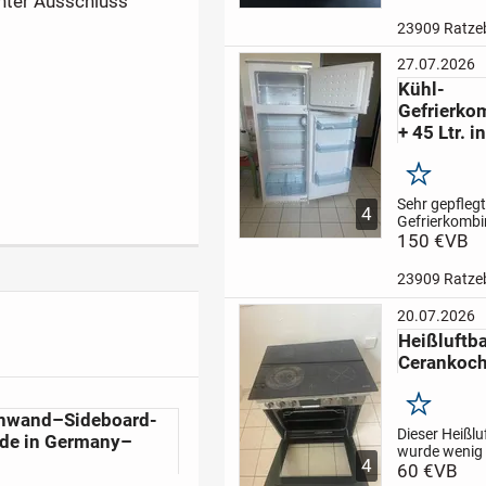
unter Ausschluss
und 2 Sidebo
hellem Holz. E
23909 Ratze
sehr stabile
Kombination
27.07.2026
Gebrauchssp
Kühl-
kontaktieren 
Gefrierko
unter: 0173
4607940.
Nur
+ 45 Ltr. i
Merken
Sehr gepflegt
4
Gefrierkombi
Interesse kon
150 €
VB
Sie uns bitte
4607940.
Nur
23909 Ratze
in Ratzeburg.
Verkauf erfol
20.07.2026
Ausschluss je
Heißluftb
Sachmängelh
Cerankoch
Merken
nwand–Sideboard-
Dieser Heißl
ade in Germany–
wurde wenig 
4
Das Ceranko
60 €
VB