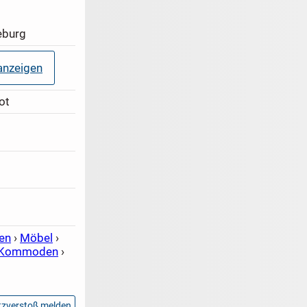
eburg
nzeigen
ot
en
›
Möbel
›
& Kommoden
›
zverstoß melden