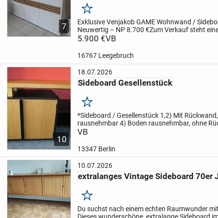
Merken
Exklusive Venjakob GAME Wohnwand / Sidebo
7
Neuwertig – NP 8.700 €
Zum Verkauf steht eine
Wohnkombination der Premium-Marke Venjakob
5.900 €
VB
Serie GAME.
Die Möbel...
16767 Leegebruch
18.07.2026
Sideboard Gesellenstück
Merken
*Sideboard / Gesellenstück
1,2) Mit Rückwand,
rausnehmbar
4) Boden rausnehmbar, ohne R
rausnehmbar, ohne Rückwand
VB
6) Ohne Rückw
10
abnehmbar (verschraubt),...
13347 Berlin
10.07.2026
extralanges Vintage Sideboard 70er 
Merken
Du suchst nach einem echten Raumwunder mit
Dieses wunderschöne, extralange Sideboard i