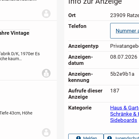
Info zur Anzeige
seine helle,
Ort
23909 Ratz
Telefon
Nummer a
ahre Vintage
Anzeigen­typ
Privatangeb
abrik D/K, 1970er
Es
Anzeigen­
08.07.2026
elche kaum
datum
m
Hierbei handelt es
Anzeigen­
5b2e9b1a
kennung
Aufrufe dieser
187
Anzeige
Kategorie
Haus & Gart
 Tiefe 43cm, Höhe
Schränke 
Sideboards
Melden
Jugendschut