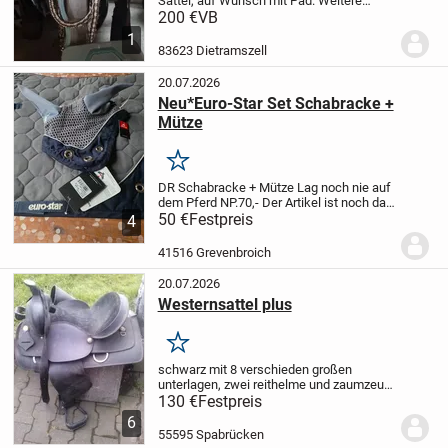
Sattel, auf Wunsch mit Pad. Weitere
Bilder sind auf Anfrage möglich. Geeignet
200 €
VB
für Warmblut.
Versand möglich.
1
83623 Dietramszell
20.07.2026
Neu*Euro-Star Set Schabracke +
Mütze
Merken
DR Schabracke + Mütze
Lag noch nie auf
dem Pferd
NP.70,-
Der Artikel ist noch da
solange er eingestellt ist,
50 €
Festpreis
biete noch viele
4
andere Artikel an
Pay Pal vorhanden
Die
Ware wird unter...
41516 Grevenbroich
20.07.2026
Westernsattel plus
Merken
schwarz mit 8 verschieden großen
unterlagen, zwei reithelme und zaumzeug
abzuholen kreis kh
130 €
Festpreis
6
55595 Spabrücken