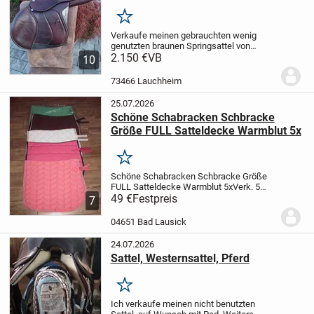
Merken
Verkaufe meinen gebrauchten wenig
genutzten braunen Springsattel von
Equiline. Er hat die normalen
2.150 €
VB
10
Gebrauchsspuren, ist dennoch in einen
Top Zustand. Hinten hat er eine kleine
73466 Lauchheim
Beschädigung, die den...
25.07.2026
Schöne Schabracken Schbracke
Größe FULL Satteldecke Warmblut 5x
Merken
Schöne Schabracken Schbracke Größe
FULL Satteldecke Warmblut 5x
Verk. 5
schöne Schabracken, in verschiedenen
49 €
Festpreis
7
Farben, alles Größe Full, verschiedene
Stepung, mit Zierbiese, alle noch
04651 Bad Lausick
ungenutzt, top...
24.07.2026
Sattel, Westernsattel, Pferd
Merken
Ich verkaufe meinen nicht benutzten