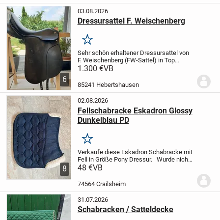
besteht aus...
03.08.2026
Dressursattel F. Weischenberg
Merken
Sehr schön erhaltener Dressursattel von
F. Weischenberg (FW-Sattel) in Top
Zustand. Der Sattel wurde 1 1/2 Jahre
1.300 €
VB
benutzt und weißt keine Defekte auf. Das
6
zeigen auch die Fotos. Sitzfläche 17"
85241 Hebertshausen
und...
02.08.2026
Fellschabracke Eskadron Glossy
Dunkelblau PD
Merken
Verkaufe diese Eskadron Schabracke mit
Fell in Größe Pony Dressur.
Wurde nicht
so oft genutzt und so gut es geht geputzt.
48 €
VB
8
Versandkosten übernimmt der Käufer.
Da
Privatverkauf keine Garantie,...
74564 Crailsheim
31.07.2026
Schabracken / Satteldecke