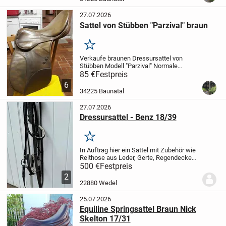
27.07.2026
Sattel von Stübben "Parzival" braun
Merken
Verkaufe braunen Dressursattel von
Stübben Modell "Parzival"
Normale
Sitzfläche, Kammer 30,5
gebraucht,
85 €
Festpreis
Sattelblätter wurden vom Sattler
6
teilerneuert
34225 Baunatal
27.07.2026
Dressursattel - Benz 18/39
Merken
In Auftrag hier ein Sattel mit Zubehör wie
Reithose aus Leder, Gerte, Regendecke
und Putzkasten.
Der Sattel ist inklusive
500 €
Festpreis
zwei Satteldecken, Steigbügeln, Gurten
2
sowie einem Sattelhalter.
500€
Verkauf...
22880 Wedel
25.07.2026
Equiline Springsattel Braun Nick
Skelton 17/31