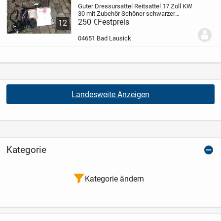
Guter Dressursattel Reitsattel 17 Zoll KW
30 mit Zubehör
Schöner schwarzer
Dressursattel Sitzgröße 17 Zoll mit 30er
250 €
Festpreis
12
Kammerweite, mit selber wechselbarem
Kopfeisen, Hersteller Daslö bei Tattini,...
04651 Bad Lausick
Landesweite Anzeigen
Kategorie
Kategorie ändern