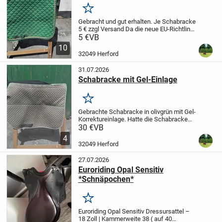
Merken
Gebracht und gut erhalten.
Je Schabracke
5 € zzgl Versand
Da die neue EU-Richtlinie
jetzt 1 Jahr Gewährleistung auch für
5 €
VB
Privatverkäufer vorsieht - soweit der
10
Verkäufer es nicht ausschließt...
32049 Herford
31.07.2026
Schabracke mit Gel-Einlage
Merken
Gebrachte Schabracke in olivgrün mit Gel-
Korrektureinlage. Hatte die Schabracke
unter einem VSD Sattel mit 17 und 18
30 €
VB
Sitzgröße.
Ein paar Haare sind leider noch
4
vorhanden.
Da die neue EU-Richtlinie...
32049 Herford
27.07.2026
Euroriding Opal Sensitiv
*Schnäpochen*
Merken
Euroriding Opal Sensitiv Dressursattel –
18 Zoll | Kammerweite 38 ( auf 40