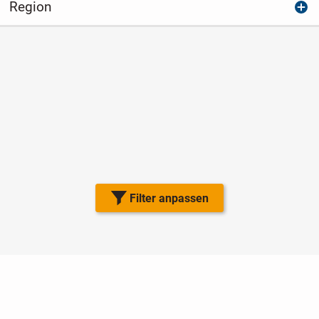
Region
Filter anpassen
Nutzungsbedingungen
Datenschutz
Barrierefreiheit
Impressum
Kontakt
Hilfe
Sicherheit
Jugendschutz
Login
Konto löschen
Premium buchen
Abo kündigen