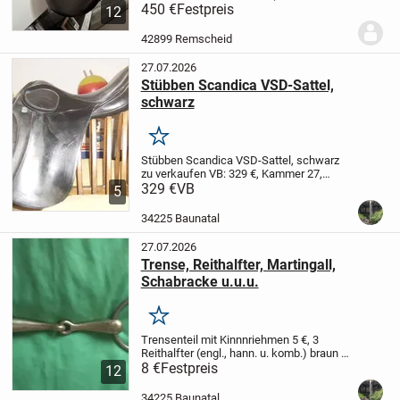
veränderbar)
450 €
Festpreis
Ich verkaufe meinen
12
gepflegten Euroriding Opal Sensitiv
Dressursattel in der Farbe Schwarz.
Der
42899 Remscheid
Sattel...
27.07.2026
Stübben Scandica VSD-Sattel,
schwarz
Merken
Stübben Scandica VSD-Sattel, schwarz
zu verkaufen VB: 329 €,
Kammer 27,
Sitzfläche 17,5 Zoll
329 €
VB
Abholung in Baunatal,
5
kann gegen Kaution ausprobiert werden
Beide Sättel sind in einem guten...
34225 Baunatal
27.07.2026
Trense, Reithalfter, Martingall,
Schabracke u.u.u.
Merken
Trensenteil mit Kinnnriehmen 5 €,
3
Reithalfter (engl., hann. u. komb.) braun 5
€,
8 €
Martingall (braun) 10 €,
Festpreis
Kopfnummern
12
für Turnier 5 €
Schabracke Eskadron
weiß, Springen, bordeaux...
34225 Baunatal