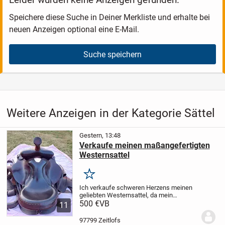
Speichere diese Suche in Deiner Merkliste und erhalte bei
neuen Anzeigen optional eine E-Mail.
Suche speichern
Weitere Anzeigen in der Kategorie Sättel
Gestern, 13:48
Verkaufe meinen maßangefertigten
Westernsattel
Merken
Ich verkaufe schweren Herzens meinen
geliebten Westernsattel, da mein
Haflinger inzwischen zu alt geworden ist
500 €
VB
11
und leider nicht mehr geritten werden
kann.
Der Sattel ist maßangefertigt,
97799 Zeitlofs