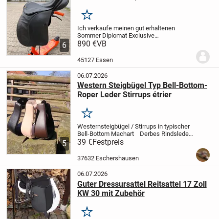
Merken
Ich verkaufe meinen gut erhaltenen
Sommer Diplomat Exclusive
Dressursattel in 17,5 Zoll.
890 €
VB
Der Sattel
6
befindet sich in einem gepflegten
gebrauchten Zustand. Das Leder wurde
45127 Essen
regelmäßig gereinigt und...
06.07.2026
Western Steigbügel Typ Bell-Bottom-
Roper Leder Stirrups étrier
Merken
Westernsteigbügel / Stirrups in typischer
Bell-Bottom Machart
Derbes Rindsleder
traditionell geschnürt. Die Stirrups sind so
39 €
Festpreis
5
gearbeitet, dass auch der Fuß eines
Mitteleuropäers samt Stiefel...
37632 Eschershausen
06.07.2026
Guter Dressursattel Reitsattel 17 Zoll
KW 30 mit Zubehör
Merken