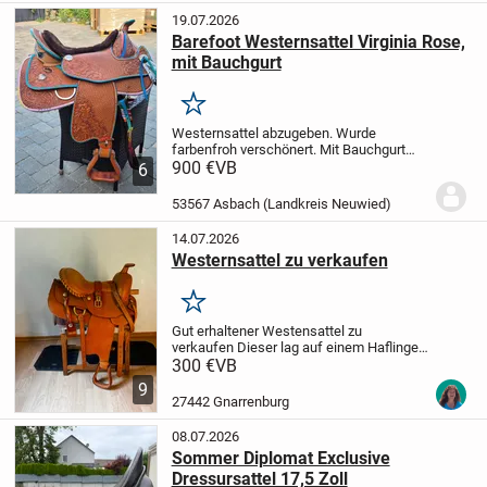
19.07.2026
Barefoot Westernsattel Virginia Rose,
mit Bauchgurt
Merken
Westernsattel abzugeben. Wurde
farbenfroh verschönert.
Mit Bauchgurt
von Barefoot.
900 €
VB
Kann gerne persönlich
6
abgeholt werden. Beim Versand müsste
ich die Kosten erfragen.
Privat erkauf
53567 Asbach (Landkreis Neuwied)
ohne Garantie,...
14.07.2026
Westernsattel zu verkaufen
Merken
Gut erhaltener Westensattel zu
verkaufen
Dieser lag auf einem Haflinger
mit kurzem Rücken, Maße sind bei den
300 €
VB
Bildern dabei.
Fenderausrichtung
9
dabei,
Kinderfender 20€,
Gelsattelgurt
27442 Gnarrenburg
20€,
schwarzes...
08.07.2026
Sommer Diplomat Exclusive
Dressursattel 17,5 Zoll