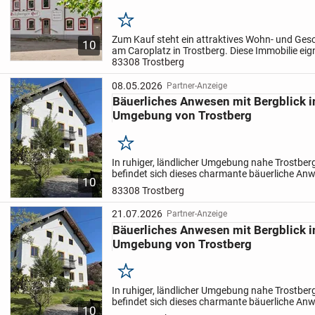
Form einzelner Teilobjekte oder als gesamter Immobilie
Merken
Zum Kauf steht ein attraktives Wohn- und Ges
10
am Caroplatz in Trostberg. Diese Immobilie eig
hervorragend als Kapitalanlage und bietet vielf
83308 Trostberg
Nutzungsmöglichkeiten. Das...
08.05.2026
Partner-Anzeige
Bäuerliches Anwesen mit Bergblick i
Umgebung von Trostberg
Merken
In ruhiger, ländlicher Umgebung nahe Trostberg,
befindet sich dieses charmante bäuerliche Anw
10
großzügigen Wohnfläche von ca. 268 m² sowie e
83308 Trostberg
21.07.2026
Partner-Anzeige
Bäuerliches Anwesen mit Bergblick i
Umgebung von Trostberg
Merken
In ruhiger, ländlicher Umgebung nahe Trostberg,
befindet sich dieses charmante bäuerliche Anw
10
großzügigen Wohnfläche von ca. 268 m² sowie e