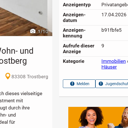
Anzeigen­typ
Privatangeb
Anzeigen­
17.04.2026
datum
Anzeigen­
b91fbfe5
1
/
10
kennung
Aufrufe dieser
9
Wohn- und
Anzeige
ostberg
Kategorie
Immobilien
Häuser
83308 Trostberg
Melden
Jugendschut
ch dieses vielseitige
estment mit
ugt durch ihre
ohn- und
eal für