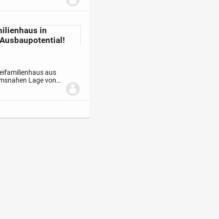
ilienhaus in
 Ausbaupotential!
weifamilienhaus aus
rumsnahen Lage von
hezu identisch