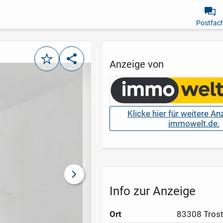
Postfac
Merken
Teilen
Anzeige von
Klicke hier für weitere A
immowelt.de.
nächstes Bild
Info zur Anzeige
Ort
83308 Tros