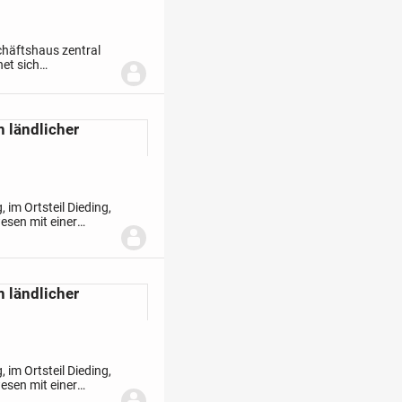
nkomplex.
chäftshaus zentral
net sich
ältige
n ländlicher
 im Ortsteil Dieding,
esen mit einer
iner zusätzlichen...
n ländlicher
 im Ortsteil Dieding,
esen mit einer
iner zusätzlichen...