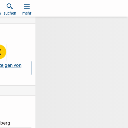
h
suchen
mehr
nzeigen von
tberg