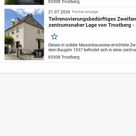
83308 Trostberg
21.07.2026
Partner-Anzeige
Teilrenovierungsbedürftiges Zweifam
zentrumsnaher Lage von Trostberg -
Merken
Dieses in solider Massivbauweise errichtete Z
dem Baujahr 1937 befindet sich in einer zent
10
Trostberg.
Das Wohnhaus verfügt über zwei na
83308 Trostberg
geschnittene...