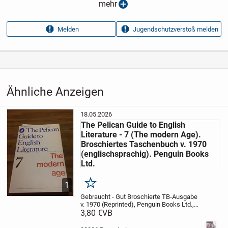
Anzeigen­datum
31.07.2026
mehr
Anzeigen­kennung
b169a55e
Melden
Jugendschutzverstoß melden
Aufrufe dieser
418
Anzeige
Kategorie
Hobby, Freizeit & Lernen
›
Bücher
›
Fremdsprachige Bücher
Ähnliche Anzeigen
18.05.2026
The Pelican Guide to English
Literature - 7 (The modern Age).
Broschiertes Taschenbuch v. 1970
(englischsprachig). Penguin Books
Ltd.
1
Merken
Gebraucht - Gut
Broschierte TB-Ausgabe
v. 1970 (Reprinted), Penguin Books Ltd.,
englischsprachig (Cover wie meine
3,80 €
VB
Abbildung). Keine Stempel, keine
Anstreichungen - jedoch kleiner