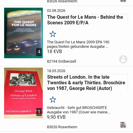
83026 Rosenheim
Namenseintrag...
02.08.2026
The Quest for Le Mans - Behind the
Scenes 2009 E/P/A
Merken
The Quest for Le Mans 2009 EPA
190
pages/Seiten gebundene Ausgabe
Zustand gut (leichte Stoßspuren an
18 €
VB
4
unteren Einbandecken) Versand 4,19€
82194 Gröbenzell
18.05.2026
Streets of London. In the late
Twenties & early Thirties. Broschüre
von 1987, George Reid (Autor)
Merken
Gebraucht - Sehr gut
BROSCHIERTE
1
Ausgabe von 1987 (Cover wie meine
Abbildung). 31 Seiten - englischsprachig.
9,90 €
VB
Keine Stempel, keine Anstreichungen,
kein Namenseintrag. Sauber und
83026 Rosenheim
ordentlich ! Versand...