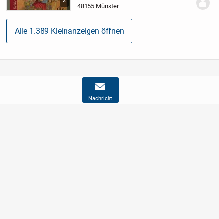
Jahre. ISBN 978-3-423-62456-5
Bei
48155 Münster
Versand...
Alle 1.389 Kleinanzeigen öffnen
Nachricht