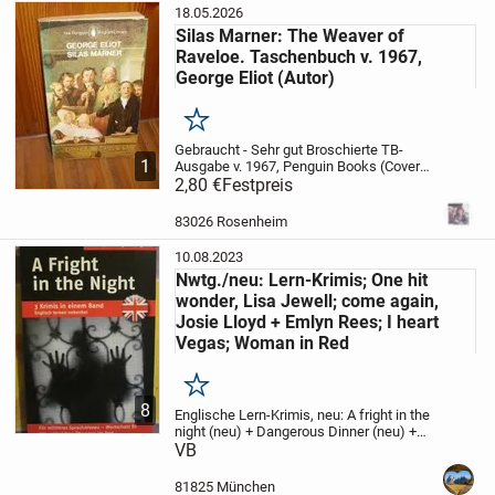
18.05.2026
Silas Marner: The Weaver of
Raveloe. Taschenbuch v. 1967,
George Eliot (Autor)
Merken
Gebraucht - Sehr gut
Broschierte TB-
1
Ausgabe v. 1967, Penguin Books (Cover
wie meine Abbildung). Englischsprachig.
2,80 €
Festpreis
Keine Stempel, keine Anstreichungen,
kein Namenseintrag ! Seiten gebräunt -
83026 Rosenheim
jedoch...
10.08.2023
Nwtg./neu: Lern-Krimis; One hit
wonder, Lisa Jewell; come again,
Josie Lloyd + Emlyn Rees; I heart
Vegas; Woman in Red
Merken
8
Englische Lern-Krimis, neu: A fright in the
night (neu) + Dangerous Dinner (neu) +
One hit wonder, Lisa Jewell; come again,
VB
Josie Lloyd + Emlyn Rees; I heart Vegas +
Woman in Red, 1,-. Versand...
81825 München