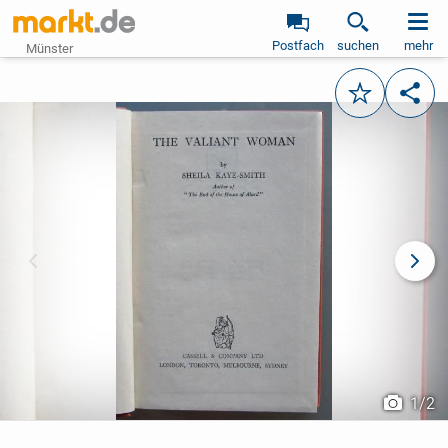
Postfach
suchen
mehr
Münster
Merken
Teile
vorheriges Bild
näch
1
/
2