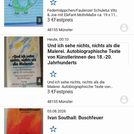
Merken
Federmäppchen/Faulenzer Schuletui Vito
& Joe mit Elefant-Motiv
Maße ca. 19 x 11,5
cm, bis zu ca. 7,5 cm dick, ohne
3 €
Festpreis
3
Fächerunterteilung.
Bei Versand plus 2,90
Euro Versandkosten. Bei Versand kann
48155 Münster
per...
Heute, 00:10
Und ich sehe nichts, nichts als die
Malerei. Autobiographische Texte
von Künstlerinnen des 18.-20.
Jahrhunderts
Merken
4
Und ich sehe nichts, nichts als die
Malerei. Autobiographische Texte von
Künstlerinnen des 18.-20.
3 €
Festpreis
Jahrhunderts
Hg. von Renate Berger.
Frankfurt am Main: Fischer Taschenbuch
48155 Münster
Verlag, 1987. 432 S. 39...
03.08.2026
Ivan Southall: Buschfeuer
Merken