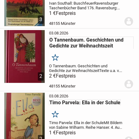
Ivan Southall: Buschfeuer
Ravensburger
Taschenbücher Band 176. Ravensburg:
Otto Maier Verlag, 1970. 166 S. In
1 €
Festpreis
Schutzfolie eingeschlagen, vorn zwei
3
kleine Stempel des Vorbesitzers (s. Foto).
48155 Münster
ISBN...
03.08.2026
O Tannenbaum. Geschichten und
Gedichte zur Weihnachtszeit
Merken
O Tannenbaum. Geschichten und
Gedichte zur Weihnachtszeit
Texte u.a. v.
Rilke, Hüsch, Walser, Morgenstern, Böll,
2 €
Festpreis
2
Lasker-Schüler (Inhaltsverzeichnis s.
Foto). Insel Taschenbuch 2972. Frankfurt
48155 Münster
am Main,...
03.08.2026
Timo Parvela: Ella in der Schule
Merken
Timo Parvela: Ella in der Schule
Mit Bildern
von Sabine Wilharm. Reihe Hanser. 4. Aufl.
München: Deutscher Taschenbuch
1 €
Festpreis
Verlag, 2011. 140 S. Altersangabe: ab 6
2