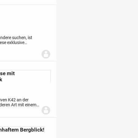
ondere suchen, ist
ese exklusive
g mit einer
se mit
k
iven K42 an der
eren Art mit einem
n Bodensee und die
haftem Bergblick!