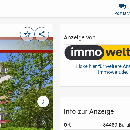
Postfac
Merken
Teilen
Anzeige von
Klicke hier für weitere A
immowelt.de.
nächstes Bild
Info zur Anzeige
Ort
84489 Burg