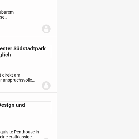
aubarem
ese
ng richtet sich an
bester Südstadtpark
glich
t direkt am
ür anspruchsvolle
hlt zu den
Design und
quisite Penthouse in
eine erstklassige