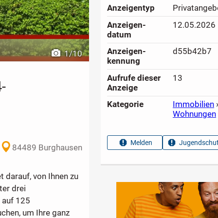
Anzeigen­typ
Privatangeb
Anzeigen­
12.05.2026
datum
Anzeigen­
d55b42b7
1
/
10
kennung
Aufrufe dieser
13
-
Anzeige
Kategorie
Immobilien
Wohnungen
Melden
Jugendschut
84489 Burghausen
 darauf, von Ihnen zu
er drei
 auf 125
chen, um Ihre ganz