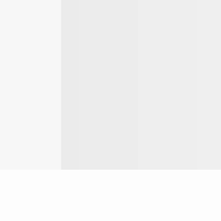
Login
ok