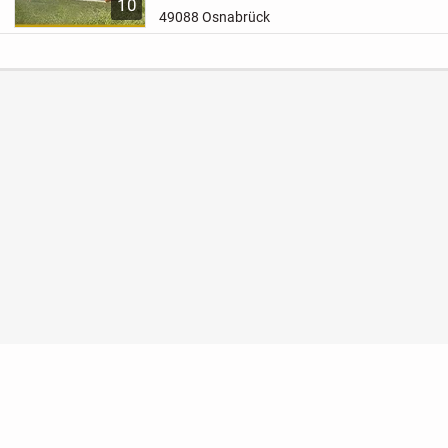
10
Kombination aus modernem Design und gedieg
49088 Osnabrück
Mit einer...
Nutzungsbedingungen
Datenschutz
Barrierefreihei
Konto löschen
Premium buchen
Abo kündigen