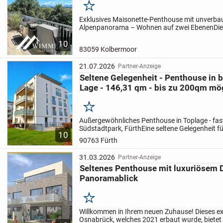
Merken
Exklusives Maisonette-Penthouse mit unverb
Alpenpanorama – Wohnen auf zwei Ebenen
Di
außergewöhnliche Maisonette-Penthousewohnu
10
Menschen, die das Besondere suchen. Statt...
83059 Kolbermoor
21.07.2026
Partner-Anzeige
Seltene Gelegenheit - Penthouse in 
Lage - 146,31 qm - bis zu 200qm mö
Merken
Außergewöhnliches Penthouse in Toplage - fas
Südstadtpark, Fürth
Eine seltene Gelegenheit f
10
Käufer: Dieses außergewöhnliche Penthouse zä
90763 Fürth
schönsten Wohnungen...
31.03.2026
Partner-Anzeige
Seltenes Penthouse mit luxuriösem 
Panoramablick
Merken
Willkommen in Ihrem neuen Zuhause! Dieses ex
Osnabrück, welches 2021 erbaut wurde, bietet 