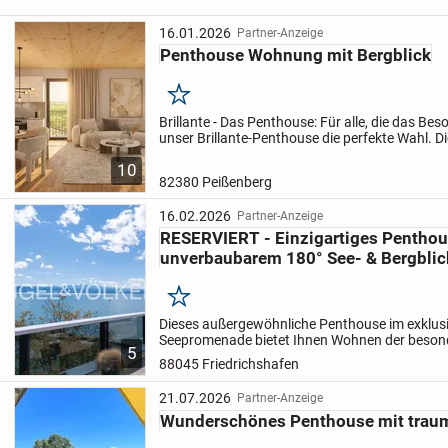
16.01.2026
Partner-Anzeige
Penthouse Wohnung mit Bergblick
Merken
Brillante - Das Penthouse:
Für alle, die das Bes
unser Brillante-Penthouse die perfekte Wahl. Di
Wohnung kombiniert großzügige Raumaufteilun
10
hochwertigen...
82380 Peißenberg
16.02.2026
Partner-Anzeige
RESERVIERT - Einzigartiges Penthou
unverbaubarem 180° See- & Bergblic
Merken
Dieses außergewöhnliche Penthouse im exklus
Seepromenade bietet Ihnen Wohnen der besond
5
unvergleichlichen 180°-Panoramablick über de
88045 Friedrichshafen
Alpen. Mit ihren...
21.07.2026
Partner-Anzeige
Wunderschönes Penthouse mit traum