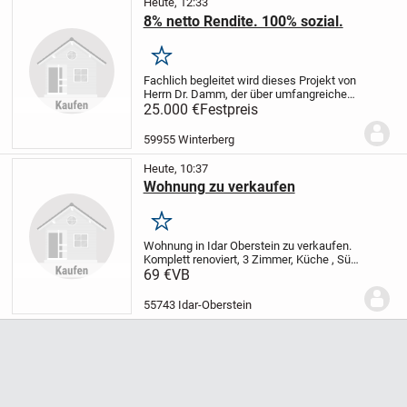
Heute, 12:33
8% netto Rendite. 100% sozial.
Merken
Fachlich begleitet wird dieses Projekt von
Herrn Dr. Damm, der über umfangreiche
internationale Erfahrung als
25.000 €
Festpreis
Projektmanager in der
Gesundheitsbranche sowie in der
59955 Winterberg
Vermittlung von Fachkräften...
Heute, 10:37
Wohnung zu verkaufen
Merken
Wohnung in Idar Oberstein zu verkaufen.
Komplett renoviert, 3 Zimmer, Küche , Süd
Balkon, Bad, sehr gute Bus Verbindung,
69 €
VB
ruhig gelegen, Provision frei, direkt vom
Eigentümer zu verkaufen.
Preis :...
55743 Idar-Oberstein