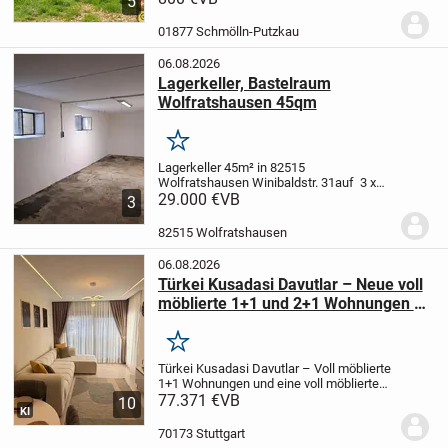
5
Schmölln...
Es bestehen keine
Anbaupflichten..!!
..und man ist schnell im
01877 Schmölln-Putzkau
Wald zum...
06.08.2026
Lagerkeller, Bastelraum
Wolfratshausen 45qm
Merken
Lagerkeller 45m² in 82515
Wolfratshausen Winibaldstr. 31
auf 3 x
15m bietet sich viel Stellwand für
29.000 €
VB
3
Regale
Stromanschluß mit eigenem
Zähler
Der Raum hat 2 Fenster, Zufahrt
82515 Wolfratshausen
über die Tiefgarage...
06.08.2026
Türkei Kusadasi Davutlar – Neue voll
möblierte 1+1 und 2+1 Wohnungen zu
verkaufen
Merken
Türkei Kusadasi Davutlar – Voll möblierte
1+1 Wohnungen und eine voll möblierte
2+1 Wohnung
77.371 €
VB
Unsere Wohnungen sind
10
KI
neu und unbenutzt.
Sie befinden sich in
der Nähe von Supermärkten, dem
70173 Stuttgart
Gesundheitszent...