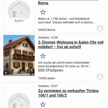
Borna
Merken
Biete ca. 1,75h Acker - und Weideland
zum Kauf. Dieses befindet sich in Borna.
Bei Interesse einfach melden.
04552 Borna
Gestern, 12:00
2-Zimmer-Wohnung in Aalen-City voll
möbliert – frei ab sofort❗️
Merken
Ich suche ab sofort einen Untermieter
(eine Einzelperson) für eine ca. 50 m²
große, voll möblierte 2-Zimmer-
600 €
Festpreis
1
KI
Dachgeschosswohnung in bester Lage
der Aalen-City.
Top-Lage
* Nur ca. 150 m
73430 Aalen
zum Rathaus...
Gestern, 10:07
Zu vermieten zu verkaufen Thräna
106/1 und 106/2
Merken