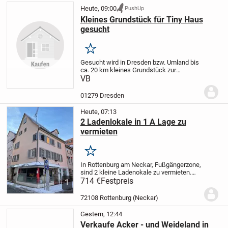
Heute, 09:00
PushUp
Kleines Grundstück für Tiny Haus
gesucht
Merken
Gesucht wird in Dresden bzw. Umland bis
ca. 20 km kleines Grundstück zur
Pacht/Miete/Kauf für Stellung eines Tiny
VB
Hauses.
01279 Dresden
Heute, 07:13
2 Ladenlokale in 1 A Lage zu
vermieten
Merken
In Rottenburg am Neckar, Fußgängerzone,
sind 2 kleine Ladenokale zu vermieten.
Laden 1 MK hat 2 große Schaufenster, ca.
714 €
Festpreis
1
30 qm Nutzfläche, Waschbecken,
Nachtspeicherheizung. Ladenlokal 2 M
72108 Rottenburg (Neckar)
hat 1 großes...
Gestern, 12:44
Verkaufe Acker - und Weideland in