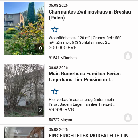
06.08.2026
Charmantes Zwillingshaus in Breslau
(Polen)
Merken
Wohnfläche: ca. 120 m² | Grundstück: 580
m² | Zimmer: 5 (3 Schlafzimmer, 2
Wohnzimmer) | Baujahr: 1970er
300.000 €
VB
Dieses
10
liebevoll gepflegte Zwillingshaus
(Doppelhaushälfte) aus den 1970er
81541 München
Jahren bietet auf...
06.08.2026
Mein Bauerhaus Familien Ferien
Lagerhaus Tier Pension mit
Garten+Stellplatz Nürburgring Nähe
Merken
Hier verkaufe aus altersgründen mein
Privat Bauern Lager Familien Freizeit
Ferien Haus mit Garten+Campen
99.990 €
VB
2
Stellplatz ,auch Tier Pension
möglich,rundum Grundstück 205
56727 Mayen
qm+mehr möglich,Haus 100qm,9...
06.08.2026
EINGERICHTETES MODEATELIER IN