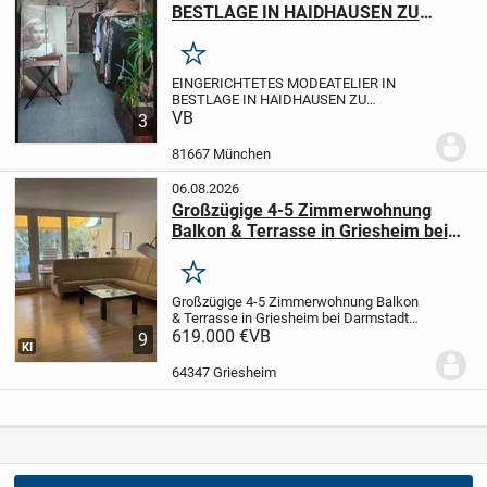
BESTLAGE IN HAIDHAUSEN ZU
VERKAUFEN
Merken
EINGERICHTETES MODEATELIER IN
BESTLAGE IN HAIDHAUSEN ZU
VERKAUFEN
VB
LEISTUNGEN
Änderungen &
3
Maßanfertigung & Brautkleider & Eigenes
Design
KUNDSCHAFT
Stammkundschaft
81667 München
vorhanden.
LAGE:
Sehr zentral in...
06.08.2026
Großzügige 4-5 Zimmerwohnung
Balkon & Terrasse in Griesheim bei
Darmstadt von privat zu verkaufen
Merken
Großzügige 4-5 Zimmerwohnung Balkon
& Terrasse in Griesheim bei Darmstadt
von privat zu
619.000 €
VB
9
KI
verkaufen
Objektbeschreibung
Bei dem
angebotenen Objekt handelt es sich um
64347 Griesheim
eine attraktive 4/5-Zimmerwohnung in...