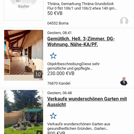
Thräna, Gemarkung Thräna Grundstüvk
Flur 0 flst 106/1 und 106/2 etwa 140 qm
.
50 €
Zu vermieten 300 euro pro zjahr zu
VB
verkaufen 50 euro pro qm
04552 Borna
Gestern, 08:41
Gemütlich. Hell. 3-Zimmer. DG-
Wohnung. Nähe-KA/PF.
Merken
Objektbeschreibung
Diese sehr
gemütliche und gepflegte
Dachgeschosswohnung befindet sich in
230.000 €
VB
10
einem Mehrfamilienhaus aus dem Jahr
1995 in ruhiger Wohnlage von
76870 Kandel
Straubenhardt.
Ein Highlight ist der...
Gestern, 06:48
Verkaufe wunderschönen Garten mit
Aussicht
Merken
Verkaufe wunderschönen Garten aus
gesundheitlichen Gründen...
Garten
befindet sich unterhalb vom Steinbruch in
800 €
VB