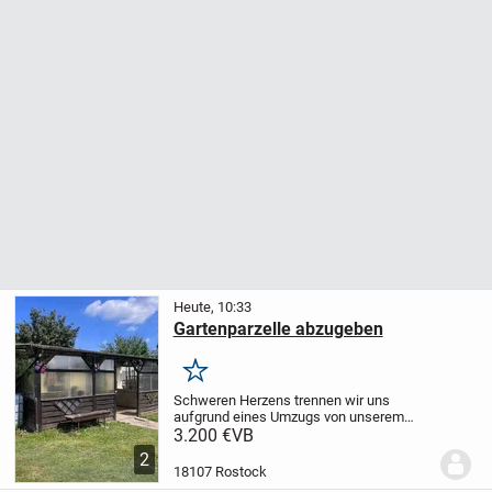
Heute, 10:33
Gartenparzelle abzugeben
Merken
Schweren Herzens trennen wir uns
aufgrund eines Umzugs von unserem
geliebten Garten, der uns viele schöne
3.200 €
VB
Stunden geschenkt hat.
Wir wünschen
2
uns, dass dieses kleine Stück Grün
18107 Rostock
in liebevolle Hände...