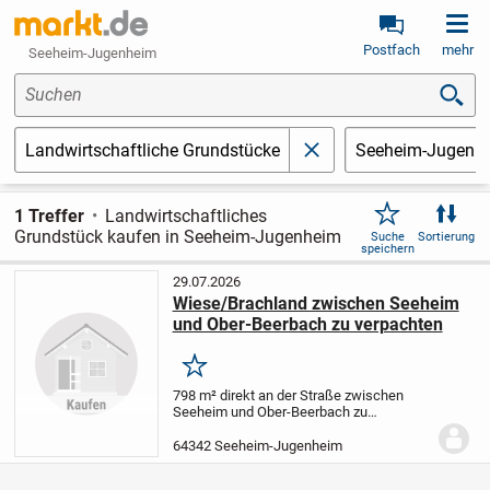
Postfach
mehr
Seeheim-Jugenheim
Suchen
Landwirtschaftliche Grundstücke
Seeheim-Jugenh
schließen
1 Treffer
Landwirtschaftliches
Grundstück kaufen in Seeheim-Jugenheim
Suche
Sortierung
speichern
29.07.2026
Wiese/Brachland zwischen Seeheim
und Ober-Beerbach zu verpachten
Merken
798 m² direkt an der Straße zwischen
Seeheim und Ober-Beerbach zu
verpachten.Flur 19, Flurstück 5/4. Nicht
eingezäunt, kein Wasser- und
64342 Seeheim-Jugenheim
Stromanschluss. Kein Verkauf.