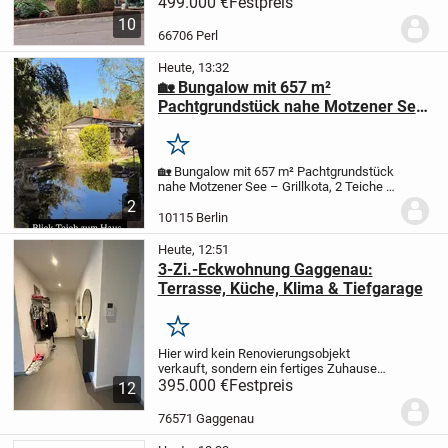
178m2 sind 2 Bäder und ein GästeWC,
499.000 €
Festpreis
Küche und 7 Zimmer . Zusätzlich noch 1
10
begehbarer Kleiderschrank, 2
66706 Perl
Abstellkammern...
Heute, 13:32
🏡 Bungalow mit 657 m²
Pachtgrundstück nahe Motzener See
– Grillkota, 2 Teiche & komplette
Ausstattung
Merken
🏡 Bungalow mit 657 m² Pachtgrundstück
nahe Motzener See – Grillkota, 2 Teiche &
komplette Ausstattung
59.900 € VB | AB
2
SOFORT VERFÜGBAR
Ein besonderer
10115 Berlin
Rückzugsort im Grünen – ankommen,
abschalten und...
Heute, 12:51
3-Zi.-Eckwohnung Gaggenau:
Terrasse, Küche, Klima & Tiefgarage
Merken
Hier wird kein Renovierungsobjekt
verkauft, sondern ein fertiges Zuhause
zum Einziehen.
395.000 €
Festpreis
Die moderne 3-Zimmer-
12
Eckwohnung mit 89 m² Wohnfläche liegt
im Erdgeschoss eines gepflegten
76571 Gaggenau
Mehrfamilienhauses....