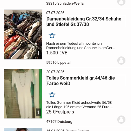
kurz und lang), Bikinis, Badeanzüge,
38315 Schladen-Werla
Tankinis,...
07.07.2026
Damenbekleidung Gr.32/34 Schuhe
und Stiefel Gr.37/38
Merken
Nach einem Todesfall möchte ich
Damenbekleidung und Schuhe in großer
Menge verkaufen. Es sind hunderte
1.500 €
VB
1
Jacken, Blazer, Mäntel, Hosen, Jeans, T-
Shirts, Blusen, Stiefel , Kleiderständer und
59510 Lippetal
Modeschmuck....
20.07.2026
Tolles Sommerkleid gr.44/46 die
Farbe weiß
Merken
Tolles Sommer Kleid achselweite 56/58
die Länge 125 cm mit Versand 25 Euro
tolles Sommerkleid für jeden Anlass top
25 €
Festpreis
1
mit Jeans jacke
47167 Duisburg
16.01.2026
Partner-Anzeige