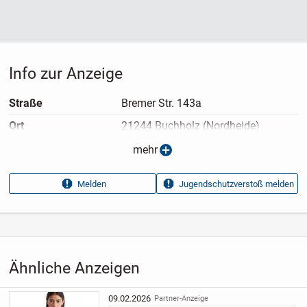
Info zur Anzeige
Straße
Bremer Str. 143a
Ort
21244 Buchholz (Nordheide)
Telefon
mehr
Nummer anzeigen
Melden
Jugendschutzverstoß melden
Anzeigen­typ
Privatangebot
Anzeigen­datum
14.07.2026
Anzeigen­kennung
14439530
Aufrufe dieser
3
Ähnliche Anzeigen
Anzeige
Kategorie
Haus & Garten
›
Kleidung
›
09.02.2026
Partner-Anzeige