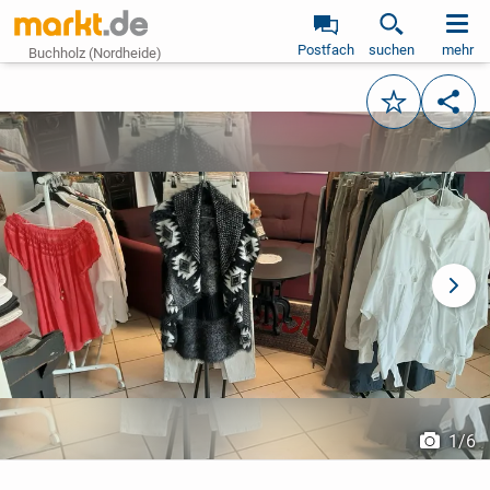
Postfach
suchen
mehr
Buchholz (Nordheide)
Merken
Teile
vorheriges Bild
näch
1
/
6