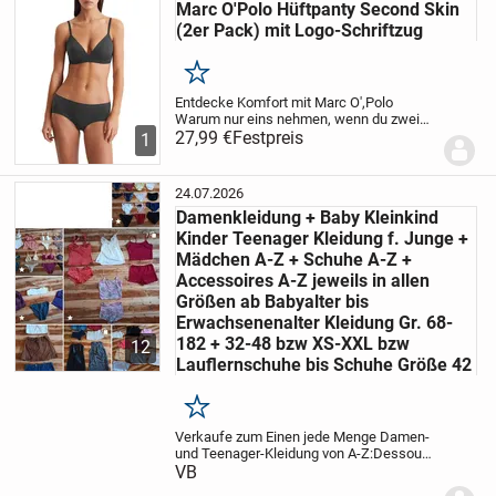
Damenkleidung
Marc O'Polo Hüftpanty Second Skin
(2er Pack) mit Logo-Schriftzug
Merken
Entdecke Komfort mit Marc O',Polo
Warum nur eins nehmen, wenn du zwei
haben kannst? Im attraktiven Doppelpack
27,99 €
Festpreis
1
macht die Hüftpanty aus der Serie
Second Skin von Marc O',Polo einen super
Deal aus...
24.07.2026
Damenkleidung + Baby Kleinkind
Kinder Teenager Kleidung f. Junge +
Mädchen A-Z + Schuhe A-Z +
Accessoires A-Z jeweils in allen
Größen ab Babyalter bis
Erwachsenenalter Kleidung Gr. 68-
182 + 32-48 bzw XS-XXL bzw
12
Lauflernschuhe bis Schuhe Größe 42
Merken
Verkaufe zum Einen jede Menge Damen-
und Teenager-Kleidung von A-Z:
Dessous
(BH-Sets, Slips/Höschen, Hemdchen-
VB
Sets, Corsagen-Sets, Catsuits, Negligees