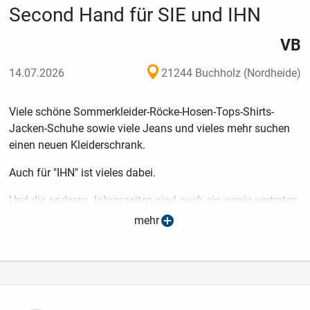
Second Hand für SIE und IHN
VB
14.07.2026
21244 Buchholz (Nordheide)
Viele schöne Sommerkleider-Röcke-Hosen-Tops-Shirts-
Jacken-Schuhe sowie viele Jeans und vieles mehr suchen
einen neuen Kleiderschrank.
Auch für "IHN" ist vieles dabei.
Und die anderen Jahreszeiten sind auch ein wenig vertreten.
mehr
Alles super gut erhalten, teilweise neuwertig und auch neu.
Anprobe und Parken kein Problem.
Standort 21244 Buchholz, Bremer Straße