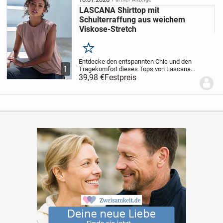
LASCANA Shirttop mit
Schulterraffung aus weichem
Viskose-Stretch
Merken
Entdecke den entspannten Chic und den
1
Tragekomfort dieses Tops von Lascana
im praktischen 2er-Pack. Die vorverlegten
39,98 €
Festpreis
Schulternähte mit einem Hauch von
Raffinesse verleihen diesem Top einen
lässig-eleg...