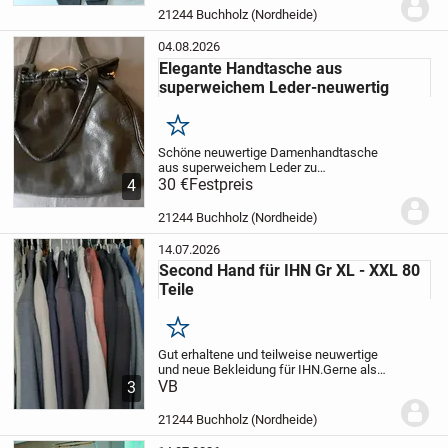
Fotos möglich.
Abholung bevorzugt, aber
21244 Buchholz (Nordheide)
Versand möglich.
Pri...
04.08.2026
Elegante Handtasche aus
superweichem Leder-neuwertig
Merken
Schöne neuwertige Damenhandtasche
aus superweichem Leder zu
verkaufen.
30 €
Festpreis
Gerne Abholung, aber Versand
4
möglich.
Privatverkauf und keine
Rücknahme.
21244 Buchholz (Nordheide)
14.07.2026
Second Hand für IHN Gr XL - XXL 80
Teile
Merken
Gut erhaltene und teilweise neuwertige
und neue Bekleidung für IHN.
Gerne als
Konvolut abzugeben.
VB
Hosen, Jacken,
3
Pullis, Shirts, Hemden und, und
....
Abholung bevorzugt.
Privatverkauf und
21244 Buchholz (Nordheide)
keine...