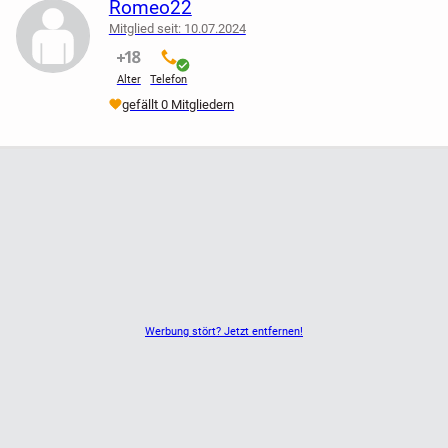
Gerne einen individuellen Termin vereinbaren und stöbern.
Romeo22
Mitglied seit: 10.07.2024
nicht verifiziert
verifiziert
Alter
Telefon
gefällt 0 Mitgliedern
Werbung stört? Jetzt entfernen!