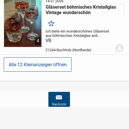
14.07.2026
Gläserset böhmisches Kristallglas
Vintage wunderschön
Merken
Ich biete ein wunderschönes Gläserset
aus böhmisches Kristalglas an
6
Bier/Wassergläser
VB
6 Likörgläser
6
4
Weingläser
Weitere Fotos sind gerne
möglich.
Die Gläser sind in einem
21244 Buchholz (Nordheide)
einwandfreien und...
Alle 12 Kleinanzeigen öffnen
Nachricht