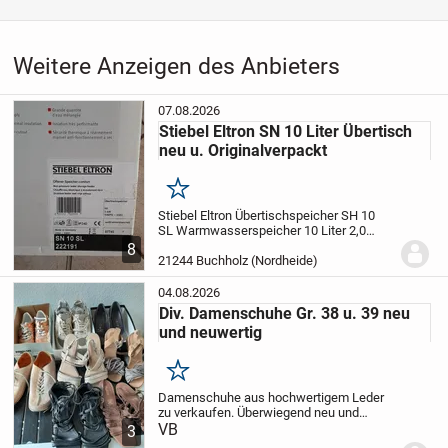
Weitere Anzeigen des Anbieters
07.08.2026
Stiebel Eltron SN 10 Liter Übertisch
neu u. Originalverpackt
Merken
Stiebel Eltron Übertischspeicher SH 10
SL
Warmwasserspeicher 10 Liter 2,0
kW
Das Gerät ist neu und
8
originalverpackt.
Energieklasse
21244 Buchholz (Nordheide)
A
Verbrauch 24h bei 65 Grad - 0,3
kWh
Gerne Abholung aber Versand...
04.08.2026
Div. Damenschuhe Gr. 38 u. 39 neu
und neuwertig
Merken
Damenschuhe aus hochwertigem Leder
zu verkaufen. Überwiegend neu und
ungetragen Größe 38 und 39 zu
VB
3
verkaufen.
Bei Interesse sind einzelne