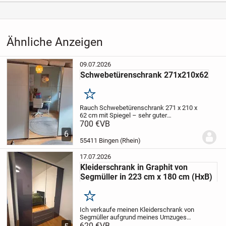
Aufrufe dieser
17
Anzeige
Kategorie
Haus & Garten
›
Möbel
›
Schränke &
Kommoden
›
Kleiderschränke
Ähnliche Anzeigen
09.07.2026
Schwebetürenschrank 271x210x62
Merken
Rauch Schwebetürenschrank 271 x 210 x
62 cm mit Spiegel – sehr guter
Zustand
700 €
VB
Ich verkaufe meinen
hochwertigen Schwebetürenschrank von
6
Rauch in Weiß mit Spiegelfront. Der
55411 Bingen (Rhein)
Schrank befindet sich in...
17.07.2026
Kleiderschrank in Graphit von
Segmüller in 223 cm x 180 cm (HxB)
Merken
Ich verkaufe meinen Kleiderschrank von
Segmüller
aufgrund meines Umzuges
(ohne Kleidung versteht sich haha)
620 €
VB
Dieser