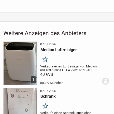
Weitere Anzeigen des Anbieters
07.07.2026
Medion Luftreiniger
Merken
Verkaufe einen Luftreiniger von Medion
md 10378 3in1 HEPA 72m² 51dB APP
Steuerung Lufter Gebläsestufen 3
40 €
VB
1
80339 München
07.07.2026
Schrank
Merken
Verkaufe einen Schrank ,auch ohne