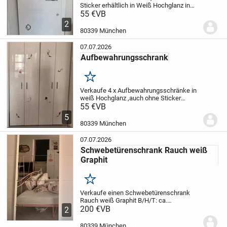
Sticker erhältlich in Weiß Hochglanz in
einem sehr gutem Zustand.
55 €
VB
Abholung in
München
2
80339 München
07.07.2026
Aufbewahrungsschrank
Merken
Verkaufe 4 x Aufbewahrungsschränke in
weiß Hochglanz ,auch ohne Sticker
erhältlich und auch einzeln zu erwerben
55 €
VB
.Bei Kauf von allen 4 gibt es Rabatt !
5
80339 München
07.07.2026
Schwebetürenschrank Rauch weiß
Graphit
Merken
Verkaufe einen Schwebetürenschrank
Rauch weiß Graphit B/H/T: ca.
270x210x65 cm in einem sehr gutem
200 €
VB
2
Zustand
80339 München