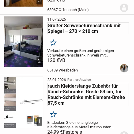
5
wurde bei Segmüller gekauft. Rechnung
liegt noch vor und der Originalpreis
63067 Offenbach (Main)
betrug...
11.07.2026
Großer Schwebetürenschrank mit
Spiegel – 270 × 210 cm
Merken
Verkaufe einen großen und geräumigen
Schwebetürenschrank in Weiß mit
großen Spiegelfronten.
120 €
VB
Der Schrank bietet
2
sehr viel Stauraum und verfügt innen über
mehrere Kleiderstangen, Ablageflächen
65189 Wiesbaden
und...
23.01.2026
Partner-Anzeige
rauch Kleiderstange Zubehör für
Rauch-Schränke, Breite 84 cm, für
Rauch-Schränke mit Element-Breite
87,5 cm
Merken
1
Entdecken Sie eine langlebige
Kleiderstange aus Metall mit robusten
Halterungen. Perfekt für deinen Rauch
24,99 €
Festpreis