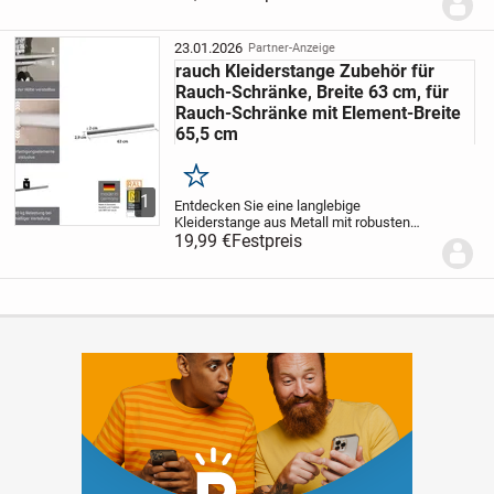
Kleiderschrank – belastbar, stilvoll und
einfach zu montieren.
Die Kleiderstange
aus Metall...
23.01.2026
Partner-Anzeige
rauch Kleiderstange Zubehör für
Rauch-Schränke, Breite 63 cm, für
Rauch-Schränke mit Element-Breite
65,5 cm
Merken
1
Entdecken Sie eine langlebige
Kleiderstange aus Metall mit robusten
Halterungen. Perfekt für deinen Rauch
19,99 €
Festpreis
Kleiderschrank – belastbar, stilvoll und
einfach zu montieren.
Die Kleiderstange
aus Metall...