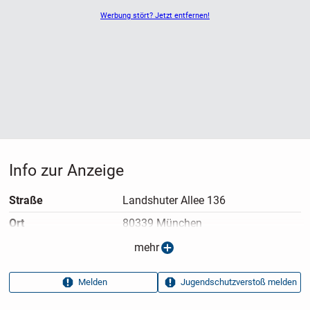
Werbung stört? Jetzt entfernen!
Info zur Anzeige
Straße
Landshuter Allee 136
Ort
80339 München
Anzeigen­typ
Privatangebot
mehr
Anzeigen­datum
07.07.2026
Melden
Jugendschutzverstoß melden
Anzeigen­kennung
039a19ef