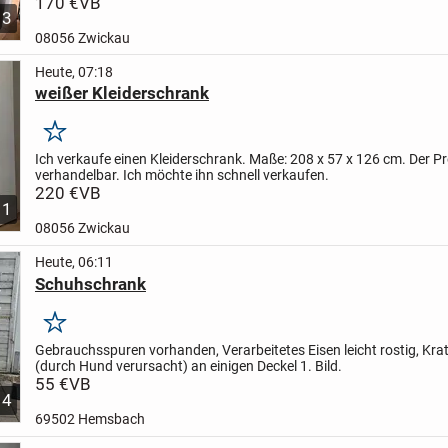
170 €
VB
3
08056 Zwickau
Heute, 07:18
weißer Kleiderschrank
Merken
Ich verkaufe einen Kleiderschrank. Maße: 208 x 57 x 126 cm. Der Pre
verhandelbar. Ich möchte ihn schnell verkaufen.
220 €
VB
1
08056 Zwickau
Heute, 06:11
Schuhschrank
Merken
Gebrauchsspuren vorhanden, Verarbeitetes Eisen leicht rostig, Kr
(durch Hund verursacht) an einigen Deckel 1. Bild.
55 €
VB
4
69502 Hemsbach