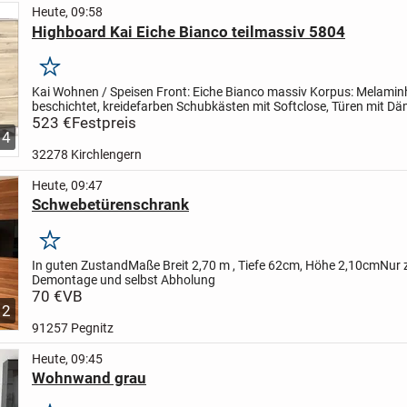
Heute, 09:58
Highboard Kai Eiche Bianco teilmassiv 5804
Merken
Kai Wohnen / Speisen
Front: Eiche Bianco massiv
Korpus: Melamin
beschichtet, kreidefarben
Schubkästen mit Softclose, Türen mit D
Rahmen für Glastüren MDF
523 €
Festpreis
Füße: Metall, kreidefarben
...
4
32278 Kirchlengern
Heute, 09:47
Schwebetürenschrank
Merken
In guten Zustand
Maße
Breit 2,70 m , Tiefe 62cm, Höhe 2,10cm
Nur 
Demontage und selbst Abholung
70 €
VB
2
91257 Pegnitz
Heute, 09:45
Wohnwand grau