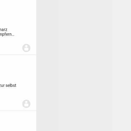
harz
ämpfern
zur selbst