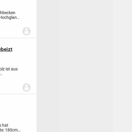
chbecken
 Hochglanz
ebeizt
lz ist aus
 hat
ite: 180cm