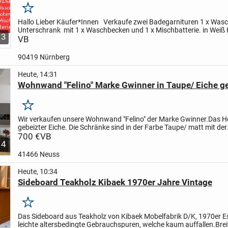
Merken
Hallo Lieber Käufer*Innen
Verkaufe zwei Badegarnituren
1 x Was
Unterschrank
mit 1 x Waschbecken und 1 x Mischbatterie.
in Weiß
3
(KLAVIERLACK).
VB
Alles im super Zustand....
90419 Nürnberg
Heute, 14:31
Wohnwand "Felino" Marke Gwinner in Taupe/ Eiche g
Merken
Wir verkaufen unsere Wohnwand "Felino" der Marke Gwinner.
Das Ho
gebeizter Eiche. Die Schränke sind in der Farbe Taupe/ matt mit der
Ausrichtung nach rechts.
700 €
VB
Die Wohnwand ist 8 Jahre alt,...
4
41466 Neuss
Heute, 10:34
Sideboard Teakholz Kibaek 1970er Jahre Vintage
Merken
Das Sideboard aus Teakholz von Kibaek Mobelfabrik D/K, 1970er
Es
leichte altersbedingte Gebrauchspuren, welche kaum auffallen.
Bre