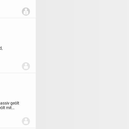
d,
assiv geölt
ölt mit