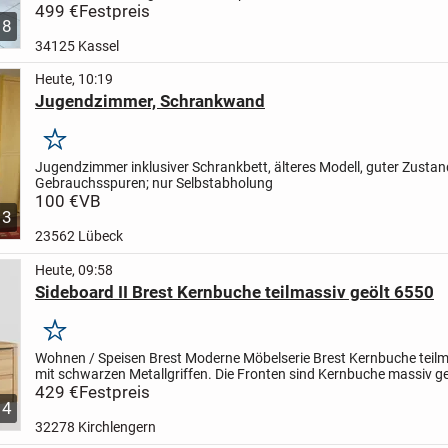
Tiefe: 48cm
499 €
Festpreis
Höhe: 74cm
Hierbei handelt es sich um...
8
34125 Kassel
Heute, 10:19
Jugendzimmer, Schrankwand
Merken
Jugendzimmer inklusiver Schrankbett,
älteres Modell, guter Zustan
Gebrauchsspuren;
nur Selbstabholung
100 €
VB
3
23562 Lübeck
Heute, 09:58
Sideboard II Brest Kernbuche teilmassiv geölt 6550
Merken
Wohnen / Speisen Brest
Moderne Möbelserie Brest Kernbuche teilm
mit schwarzen Metallgriffen. Die Fronten sind Kernbuche massiv ge
durchgehenden Lamellen. Der Korpus und Deckelplatte...
429 €
Festpreis
4
32278 Kirchlengern