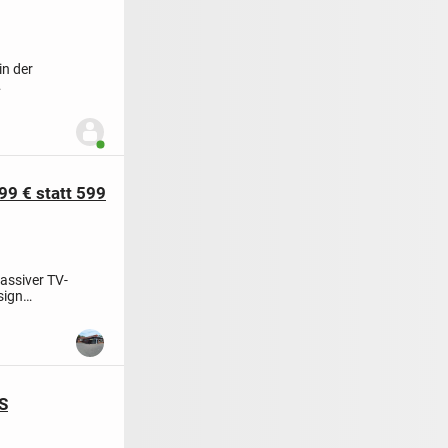
in der
Benutzer ist online
99 € statt 599
assiver TV-
sign
S