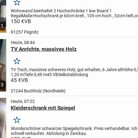
Merken
Wohnwand beinhaltet
2 Hochschränke
1 low Board
1
Regal
Maße:
Hochschrank je 60cm breit , 105 cm hoch , 32cm tief
Lo
Breite 240cm (je zwei Einzel teile a 120cm) , 34,5cm hoch , 41,5 cm..
150 €
VB
1
91257 Pegnitz
Heute, 08:44
TV Anrichte, massives Holz
Merken
TV Tisch, massives schweres Holz, gut erhalten, 6 Jahre alt
Höhe 0,
1,20 m
Tiefe 0,49 m
45 VB
Selbstabholung
45 €
VB
3
21244 Buchholz (Nordheide)
Heute, 07:22
Kleiderschrank mit Spiegel
Merken
Wunderschöner schwarzer Spiegelschrank. Preis verhandelbar. Ich
schnell verkaufen. Abholung in Zwickau.