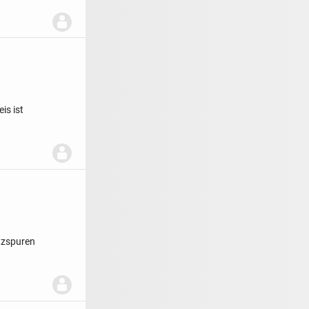
is ist
atzspuren