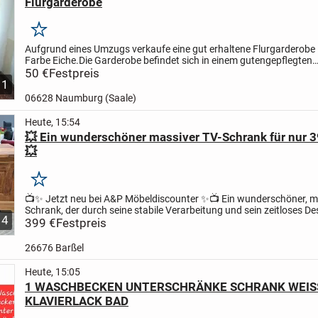
Flurgarderobe
Merken
Aufgrund eines Umzugs verkaufe eine gut erhaltene Flurgarderobe 
Farbe Eiche.
Die Garderobe befindet sich in einem guten
gepflegten
Zustand.
50 €
Festpreis
Mase; B;1m H;1,86 cm T;0,36 cm
Abholung in 06628 Bad...
1
06628 Naumburg (Saale)
Heute, 15:54
💥 Ein wunderschöner massiver TV-Schrank für nur 3
💥
Merken
📺✨ Jetzt neu bei A&P Möbeldiscounter ✨📺
Ein wunderschöner, m
Schrank, der durch seine stabile Verarbeitung und sein zeitloses De
4
überzeugt. Dieses Möbelstück bringt nicht nur...
399 €
Festpreis
26676 Barßel
Heute, 15:05
1 WASCHBECKEN UNTERSCHRÄNKE SCHRANK WEIS
KLAVIERLACK BAD