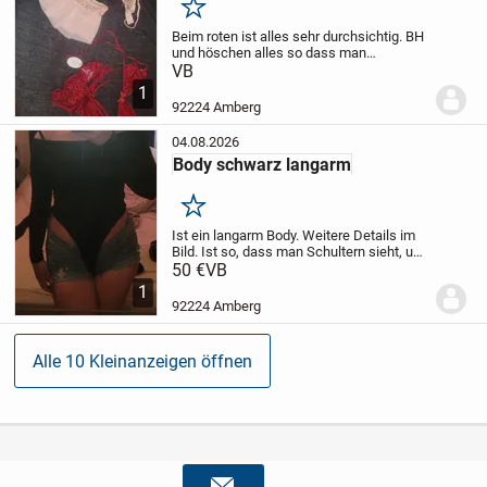
Merken
Beim roten ist alles sehr durchsichtig. BH
und höschen alles so dass man
durchsieht und ist mit string.
VB
Beim Pinken
ist der BH mit leichten Patting an der
1
Brust der rest ust auch sehr
92224 Amberg
durchsichtig....
04.08.2026
Body schwarz langarm
Merken
Ist ein langarm Body. Weitere Details im
Bild. Ist so, dass man Schultern sieht, und
Rücken ist auch teilweise frei.
50 €
VB
1
92224 Amberg
Alle 10 Kleinanzeigen öffnen