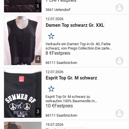
7 CHF
Festpreis
Verpackungsmaterial möglich
1
3661 Uetendorf
12.07.2026
Damen Top schwarz Gr. XXL
Merken
Verkaufe ein Damen Top in Gr. 40, Farbe
schwarz, von Prego Collection.
Die zarte
Qualität garantiert einen besonders
8 €
Festpreis
schönen Fall und hervorragenden
4
Tragekomfort.
Mit durchgehenden
66111 Saarbrücken
Knöpfen.
Weite von...
12.07.2026
Esprit Top Gr. M schwarz
Merken
Esprit Top Gr. M schwarz zu
verkaufen.
100% Baumwolle.
In
einwandfreiem Zustand, von neu nicht zu
10 €
Festpreis
unterscheiden.
Abholung in Saarbrücken
3
oder 2,50 € Versand (nur Deutschland).
66111 Saarbrücken
19.07.2026