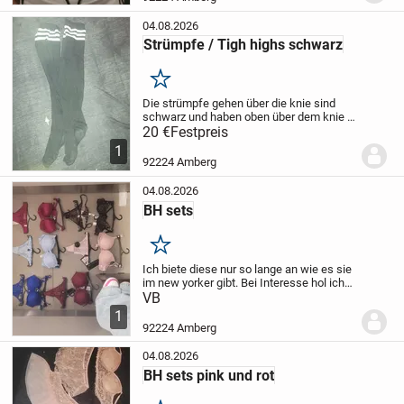
04.08.2026
Strümpfe / Tigh highs schwarz
Merken
Die strümpfe gehen über die knie sind
schwarz und haben oben über dem knie 3
weiße streifen.
20 €
Festpreis
Bei Interesse gerne
schreiben
1
92224 Amberg
04.08.2026
BH sets
Merken
Ich biete diese nur so lange an wie es sie
im new yorker gibt.
Bei Interesse hol ich
mir welche bei new yorker für dich 🤭
VB
Es
sind verschiedene sets. Über den preis
1
kann man um chat reden.
Schre...
92224 Amberg
04.08.2026
BH sets pink und rot