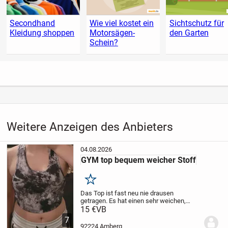
Secondhand
Wie viel kostet ein
Sichtschutz für
Kleidung shoppen
Motorsägen-
den Garten
Schein?
Weitere Anzeigen des Anbieters
04.08.2026
GYM top bequem weicher Stoff
Merken
Das Top ist fast neu nie drausen
getragen. Es hat einen sehr weichen,
angenehmen Stoff innen und außen
15 €
VB
7
92224 Amberg