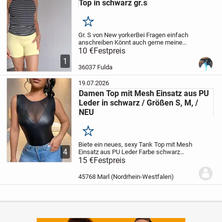
Top in schwarz gr.s
Merken
Gr. S von New yorker
Bei Fragen einfach
anschreiben Könnt auch gerne meine
andere Artikeln anschauen 😊
10 €
Festpreis
1
36037 Fulda
19.07.2026
Damen Top mit Mesh Einsatz aus PU
Leder in schwarz / Größen S, M, /
NEU
Merken
Biete ein neues, sexy Tank Top mit Mesh
4
Einsatz aus PU Leder
Farbe schwarz
Größen S, M,
15 €
Festpreis
Schmal geschnitten und
leicht dehnbar
90% Polyester, 10%
Elasthan
Abholung, Versand und PayPal
45768 Marl (Nordrhein-Westfalen)
möglich