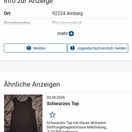
Info zur Anzeige
Ort
92224 Amberg
Anzeigen­typ
Privatangebot
Anzeigen­datum
08.07.2026
mehr
Anzeigen­kennung
f6871418
Melden
Jugendschutzverstoß melden
Aufrufe dieser
285
Anzeige
Kategorie
Haus & Garten
›
Kleidung
›
Damenkleidung
›
Damenoberteile
›
Tops
Ähnliche Anzeigen
03.08.2026
Schwarzes Top
Merken
Schwarzes Top mit etwas dickerem
Stoff
ungetragen
Grösse M
Abholung
bevorzugt
Versand zuzüglich Porto und