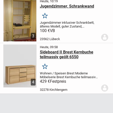
Heute, 10:19
Jugendzimmer, Schrankwand
Merken
Jugendzimmer inklusiver Schrankbett,
älteres Modell, guter Zustand,
Gebrauchsspuren;
nur Selbstabholung
100 €
VB
3
23562 Lübeck
Heute, 09:58
Sideboard II Brest Kernbuche
teilmassiv geölt 6550
Merken
Wohnen / Speisen Brest
Moderne
Möbelserie Brest Kernbuche teilmassiv
geölt mit schwarzen Metallgriffen. Die
429 €
Festpreis
4
Fronten sind Kernbuche massiv geölt mit
durchgehenden Lamellen. Der Korpus und
32278 Kirchlengern
Deckelplatte...