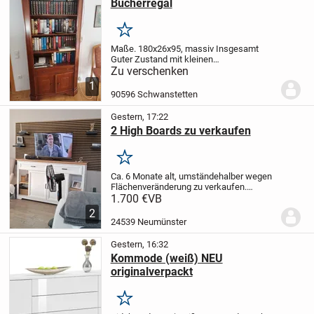
Bücherregal
Merken
Maße. 180x26x95, massiv
Insgesamt
Guter Zustand mit kleinen
Gebrauchsspuren.
Schon in die Jahre
Zu verschenken
gekommen, aber noch stsbil und
1
verwendbar.
90596 Schwanstetten
Gestern, 17:22
2 High Boards zu verkaufen
Merken
Ca. 6 Monate alt, umständehalber wegen
Flächenveränderung zu verkaufen.
Landhausstil, passt gut ins Ferienhaus
NP
1.700 €
VB
€2.530.00
2
24539 Neumünster
Gestern, 16:32
Kommode (weiß) NEU
originalverpackt
Merken