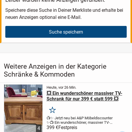
Speichere diese Suche in Deiner Merkliste und erhalte bei
neuen Anzeigen optional eine E-Mail.
Suche speichern
Weitere Anzeigen in der Kategorie
Schränke & Kommoden
Heute, vor 26 Min.
💥 Ein wunderschöner massiver TV-
Schrank für nur 399 € statt 599 💥
Merken
📺✨ Jetzt neu bei A&P Möbeldiscounter
✨📺
Ein wunderschöner, massiver TV-
Schrank, der durch seine stabile
399 €
Festpreis
4
Verarbeitung und sein zeitloses Design