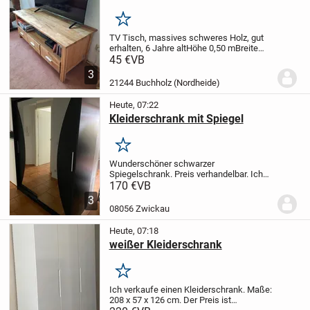
Merken
TV Tisch, massives schweres Holz, gut
erhalten, 6 Jahre alt
Höhe 0,50 m
Breite
1,20 m
Tiefe 0,49 m
45 VB
Selbstabholung
45 €
VB
3
21244 Buchholz (Nordheide)
Heute, 07:22
Kleiderschrank mit Spiegel
Merken
Wunderschöner schwarzer
Spiegelschrank. Preis verhandelbar. Ich
möchte ihn schnell verkaufen. Abholung
170 €
VB
in Zwickau.
3
08056 Zwickau
Heute, 07:18
weißer Kleiderschrank
Merken
Ich verkaufe einen Kleiderschrank. Maße:
208 x 57 x 126 cm. Der Preis ist