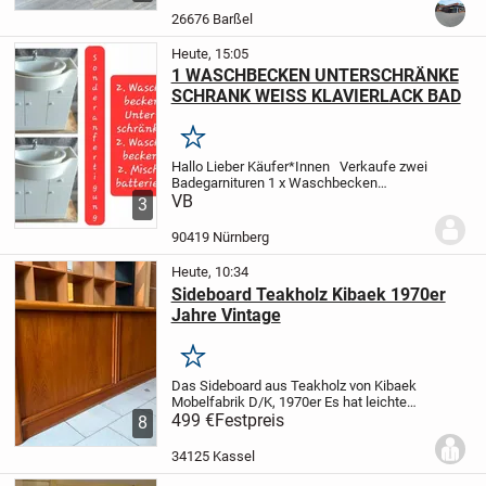
überzeugt. Dieses Möbelstück bringt
26676 Barßel
nicht nur...
Heute, 15:05
1 WASCHBECKEN UNTERSCHRÄNKE
SCHRANK WEISS KLAVIERLACK BAD
Merken
Hallo Lieber Käufer*Innen
Verkaufe zwei
Badegarnituren
1 x Waschbecken
Unterschrank
VB
mit 1 x Waschbecken und
3
1 x Mischbatterie.
in Weiß Hochglanz
(KLAVIERLACK).
Alles im super
90419 Nürnberg
Zustand....
Heute, 10:34
Sideboard Teakholz Kibaek 1970er
Jahre Vintage
Merken
Das Sideboard aus Teakholz von Kibaek
Mobelfabrik D/K, 1970er
Es hat leichte
altersbedingte Gebrauchspuren, welche
499 €
Festpreis
8
kaum auffallen.
Breite: 180cm
Tiefe:
48cm
Höhe: 74cm
Hierbei handelt es sich
34125 Kassel
um...