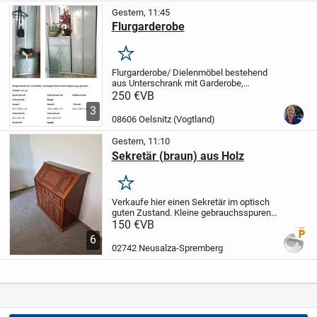
Gestern, 11:45
Flurgarderobe
Merken
Flurgarderobe/ Dielenmöbel bestehend
aus Unterschrank mit Garderobe,
Unterschrank mit Spiegel,
250 €
VB
Kleiderschrank
Holz massiv/ Furnier
3
lindgrün/ hellgrau gemasert
Zustand: sehr
08606 Oelsnitz (Vogtland)
gut
Maße siehe Foto 1
Gestern, 11:10
Sekretär (braun) aus Holz
Merken
Verkaufe hier einen Sekretär im optisch
guten Zustand.
Kleine gebrauchsspuren
an der Schreibplatte sichtbar, siehe Bild.
150 €
VB
Premi
Maße:
Höhe: 107 cm
Breite: 109 cm
Tiefe:
6
47 cm (bei offener Schreibpla...
02742 Neusalza-Spremberg