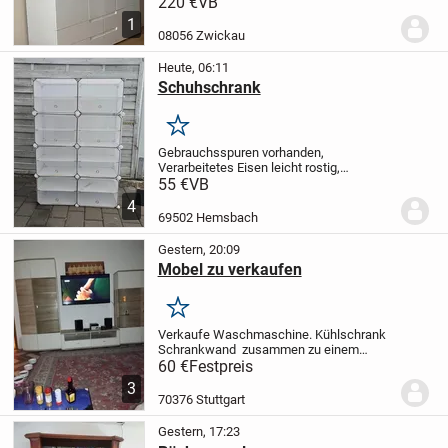
verhandelbar. Ich möchte ihn schnell
220 €
VB
verkaufen.
1
08056 Zwickau
Heute, 06:11
Schuhschrank
Merken
Gebrauchsspuren vorhanden,
Verarbeitetes Eisen leicht rostig,
Kratzspuren (durch Hund verursacht) an
55 €
VB
einigen Deckel 1. Bild.
4
69502 Hemsbach
Gestern, 20:09
Mobel zu verkaufen
Merken
Verkaufe Waschmaschine. Kühlschrank
Schrankwand zusammen zu einem
günstigen Preis von. 60€Die
60 €
Festpreis
Schrankwand sehr rustikal und viel Platz
3
der kuhlschrank nicht so gross eher
70376 Stuttgart
Single Kühlschrank und die...
Gestern, 17:23