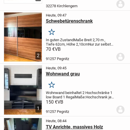
Türen mit Dämpfern
Rahmen für
Glastüren MDF
Füße: Metall,
32278 Kirchlengern
kreidefarben
...
Heute, 09:47
Schwebetürenschrank
Merken
In guten Zustand
Maße
Breit 2,70 m ,
Tiefe 62cm, Höhe 2,10cm
Nur zur selbst
Demontage und selbst Abholung
70 €
VB
2
91257 Pegnitz
Heute, 09:45
Wohnwand grau
Merken
Wohnwand beinhaltet
2 Hochschränke
1
low Board
1 Regal
Maße:
Hochschrank je
60cm breit , 105 cm hoch , 32cm
150 €
VB
tief
Lowboard Breite 240cm (je zwei Einzel
1
teile a 120cm) , 34,5cm hoch , 41,5 cm...
91257 Pegnitz
Heute, 08:44
TV Anrichte, massives Holz