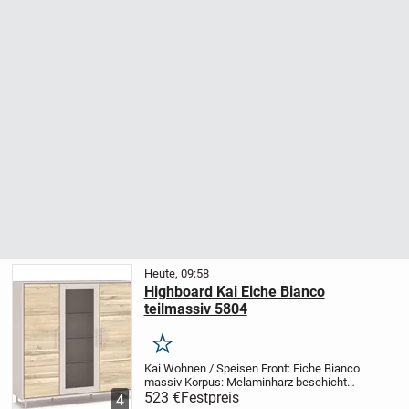
Heute, 09:58
Highboard Kai Eiche Bianco
teilmassiv 5804
Merken
Kai Wohnen / Speisen
Front: Eiche Bianco
massiv
Korpus: Melaminharz beschichtet,
kreidefarben
523 €
Festpreis
Schubkästen mit Softclose,
4