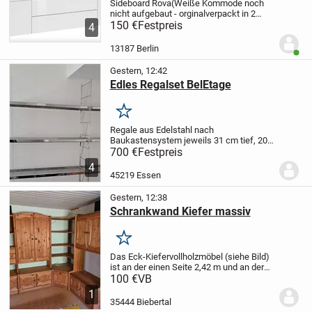
Sideboard Rova
(Weiße Kommode noch
nicht aufgebaut - orginalverpackt in 2
Kartons!!)
150 €
Festpreis
Die moderne Kommode »Rova«
4
präsentiert sich in einem cleanen und
kombinierfreudigen Design. Das
13187 Berlin
Benut
Sideboard überzeugt...
Gestern, 12:42
Edles Regalset BelEtage
Merken
Regale aus Edelstahl nach
Baukastensystem jeweils 31 cm tief, 205
cm hoch und in zwei verschiedene Breiten
700 €
Festpreis
75 und 90 cm, insgesamt 46
4
Gitterböden.
Die Regale können individuell
45219 Essen
zusammengestellt,...
Gestern, 12:38
Schrankwand Kiefer massiv
Merken
Das Eck-Kiefervollholzmöbel (siehe Bild)
ist an der einen Seite 2,42 m und an der
anderen Seite 1,90 m lang, 2,15 m hoch
100 €
VB
und 0,50 m tief.
Selbstabholer - selbst
1
abbauen und in Biebertal-
35444 Biebertal
Fellingshausen...