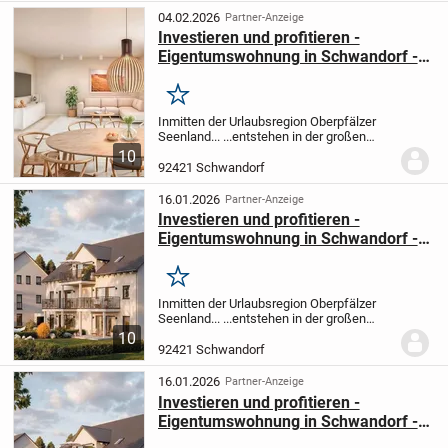
Abschreibungs...
04.02.2026
Partner-Anzeige
Investieren und profitieren -
Eigentumswohnung in Schwandorf -
KfW 40 QNG-Standard
Merken
Inmitten der Urlaubsregion Oberpfälzer
Seenland... ...entstehen in der großen
Kreisstadt Schwandorf in 2 Häusern je
10
fünf moderne Eigentumswohnungen.
Die
92421 Schwandorf
beiden Gebäude bieten ein hohes
Abschreibungs...
16.01.2026
Partner-Anzeige
Investieren und profitieren -
Eigentumswohnung in Schwandorf -
KfW 40 QNG-Standard
Merken
Inmitten der Urlaubsregion Oberpfälzer
Seenland... ...entstehen in der großen
Kreisstadt Schwandorf in 2 Häusern je
10
fünf moderne Eigentumswohnungen.
Die
92421 Schwandorf
beiden Gebäude bieten ein hohes
Abschreibungs...
16.01.2026
Partner-Anzeige
Investieren und profitieren -
Eigentumswohnung in Schwandorf -
KfW 40 QNG-Standard