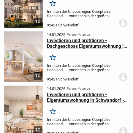
Merken
Inmitten der Urlaubsregion Oberpfälzer
Seenland... ...entstehen in der großen
Kreisstadt Schwandorf in 2 Häusern je
10
fünf moderne Eigentumswohnungen.
Die
92421 Schwandorf
beiden Gebäude bieten ein hohes
Abschreibungs...
14.01.2026
Partner-Anzeige
Investieren und profitieren -
Dachgeschoss Eigentumswohnung in
Schwandorf - KfW 40 QNG-Standard
Merken
Inmitten der Urlaubsregion Oberpfälzer
Seenland... ...entstehen in der großen
Kreisstadt Schwandorf in 2 Häusern je
10
fünf moderne Eigentumswohnungen.
Die
92421 Schwandorf
beiden Gebäude bieten ein hohes
Abschreibungs...
14.01.2026
Partner-Anzeige
Investieren und profitieren -
Eigentumswohnung in Schwandorf -
KfW 40 QNG-Standard
Merken
Inmitten der Urlaubsregion Oberpfälzer
Seenland... ...entstehen in der großen
Kreisstadt Schwandorf in 2 Häusern je
10
fünf moderne Eigentumswohnungen.
Die