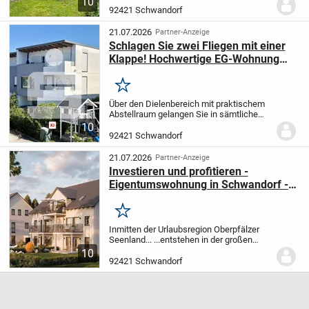
10
durchdachten Grundriss.
Die Wohnung
92421 Schwandorf
umfasst drei helle Zimmer, eine Küche
inklusive Einbauküche...
21.07.2026
Partner-Anzeige
Schlagen Sie zwei Fliegen mit einer
Klappe! Hochwertige EG-Wohnung
inklusive Mieter in Schwandorf
Merken
Über den Dielenbereich mit praktischem
Abstellraum gelangen Sie in sämtliche
Wohnräume Ihres neuen Zuhauses:
Das
10
großzügige Schlafzimmer mit Eckfenster
92421 Schwandorf
sowie das edel und modern gestaltete
Tageslichtb...
21.07.2026
Partner-Anzeige
Investieren und profitieren -
Eigentumswohnung in Schwandorf -
KfW 40 QNG-Standard
Merken
Inmitten der Urlaubsregion Oberpfälzer
Seenland... ...entstehen in der großen
Kreisstadt Schwandorf in 2 Häusern je
10
fünf moderne Eigentumswohnungen.
Die
92421 Schwandorf
beiden Gebäude bieten ein hohes
Abschreibungs...