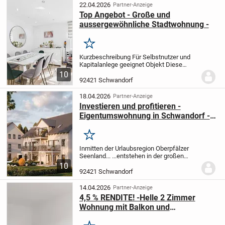
Immobilie...
22.04.2026
Partner-Anzeige
Top Angebot - Große und
aussergewöhnliche Stadtwohnung -
Merken
Kurzbeschreibung Für Selbstnutzer und
Kapitalanlege geeignet Objekt Diese
attraktive 5,5-Zimmer-Eigentumswohnung
10
befindet sich im ersten Obergeschoss
92421 Schwandorf
eines gemischt genutzten Gebäudes in
der...
18.04.2026
Partner-Anzeige
Investieren und profitieren -
Eigentumswohnung in Schwandorf -
KfW 40 QNG-Standard
Merken
Inmitten der Urlaubsregion Oberpfälzer
Seenland... ...entstehen in der großen
Kreisstadt Schwandorf in 2 Häusern je
10
fünf moderne Eigentumswohnungen.
Die
92421 Schwandorf
beiden Gebäude bieten ein hohes
Abschreibungs...
14.04.2026
Partner-Anzeige
4,5 % RENDITE! -Helle 2 Zimmer
Wohnung mit Balkon und
Garagenstellplatz in ruhiger Lage zu