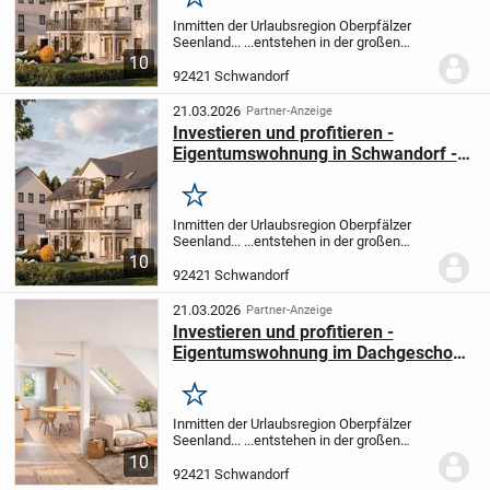
Merken
Inmitten der Urlaubsregion Oberpfälzer
Seenland... ...entstehen in der großen
Kreisstadt Schwandorf in 2 Häusern je
10
fünf moderne Eigentumswohnungen.
Die
92421 Schwandorf
beiden Gebäude bieten ein hohes
Abschreibungs...
21.03.2026
Partner-Anzeige
Investieren und profitieren -
Eigentumswohnung in Schwandorf -
KfW 40 QNG-Standard
Merken
Inmitten der Urlaubsregion Oberpfälzer
Seenland... ...entstehen in der großen
Kreisstadt Schwandorf in 2 Häusern je
10
fünf moderne Eigentumswohnungen.
Die
92421 Schwandorf
beiden Gebäude bieten ein hohes
Abschreibungs...
21.03.2026
Partner-Anzeige
Investieren und profitieren -
Eigentumswohnung im Dachgeschoss
in Schwandorf - KfW 40 QNG-
Standard
Merken
Inmitten der Urlaubsregion Oberpfälzer
Seenland... ...entstehen in der großen
Kreisstadt Schwandorf in 2 Häusern je
10
fünf moderne Eigentumswohnungen.
Die
92421 Schwandorf
beiden Gebäude bieten ein hohes