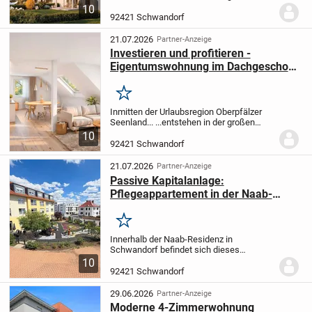
Kreisstadt Schwandorf in 2 Häusern je
10
fünf moderne Eigentumswohnungen. Die
92421 Schwandorf
beiden Gebäude bieten ein hohes
Abschreibungspo...
21.07.2026
Partner-Anzeige
Investieren und profitieren -
Eigentumswohnung im Dachgeschoss
in Schwandorf - KfW 40 QNG-
Standard
Merken
Inmitten der Urlaubsregion Oberpfälzer
Seenland... ...entstehen in der großen
Kreisstadt Schwandorf in 2 Häusern je
10
fünf moderne Eigentumswohnungen.
Die
92421 Schwandorf
beiden Gebäude bieten ein hohes
Abschreibungs...
21.07.2026
Partner-Anzeige
Passive Kapitalanlage:
Pflegeappartement in der Naab-
Residenz Schwandorf
Merken
Innerhalb der Naab-Residenz in
Schwandorf befindet sich dieses
Pflegeappartement, das als langfristig
10
verpachtete Kapitalanlage konzipiert ist.
92421 Schwandorf
Es handelt sich nicht um eine klassische
Eigentumswohnun...
29.06.2026
Partner-Anzeige
Moderne 4-Zimmerwohnung