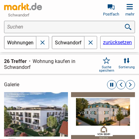
Postfach
mehr
Schwandorf
Suchen
zurücksetzen
Wohnungen
Schwandorf
schließen
schließen
26 Treffer
Wohnung kaufen in
Schwandorf
Suche
Sortierung
speichern
Galerie
automatische R
zurückblät
weite