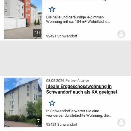
Merken
Die helle und geräumige 4-Zimmer-
Wohnung mit ca. 104 m² Wohnfläche
befindet sich in einer ruhigen
Seitenstraße innerhalb einer gepflegten
10
Wohnanlage.
Die Küche mit Essbereich
92421 Schwandorf
verbindet das Wohnzimmer...
08.05.2026
Partner-Anzeige
Ideale Erdgeschosswohnung in
Schwandorf auch als KA geeignet
Merken
In Schwandorf erwartet Sie eine
wunderbar durchdachte Wohnung, die
sich ideal für Senioren und Menschen mit
7
besonderen Bedürfnissen eignet, da sie
92421 Schwandorf
barrierefrei ist. Diese lichtdurchflutete