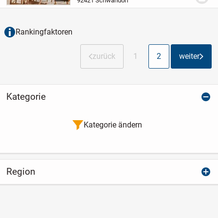
92421 Schwandorf
beiden Gebäude bieten ein hohes
Abschreibungs...
Rankingfaktoren
zurück
1
2
weiter
Kategorie
Kategorie ändern
Region