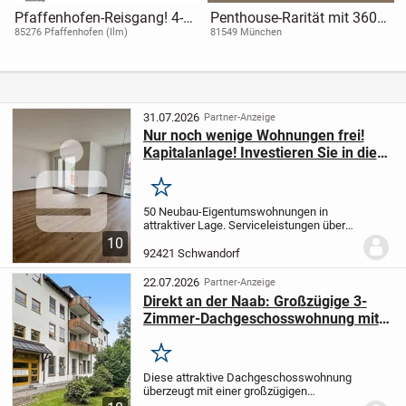
Pfaffenhofen-Reisgang! 4-
Penthouse-Rarität mit 360°-
ZKB Whg. mit 14 m² West-
Panoramablick in München-
85276 Pfaffenhofen (Ilm)
81549 München
Dachterrasse! FBH, elektr.
Giesing
Rollläd., Videospr., TG!
31.07.2026
Partner-Anzeige
Nur noch wenige Wohnungen frei!
Kapitalanlage! Investieren Sie in die
Zukunft!
Merken
50 Neubau-Eigentumswohnungen in
attraktiver Lage
. Serviceleistungen über
Bayerisches Rotes Kreuz - Kreisverband
10
Schwandorf
. Balkone oder Terrassen
.
92421 Schwandorf
Tiefgarage
PREISBEISPIEL: 2-Zimmer-
Wohnung mit...
22.07.2026
Partner-Anzeige
Direkt an der Naab: Großzügige 3-
Zimmer-Dachgeschosswohnung mit
zwei Balkonen und Naturblick
Merken
Diese attraktive Dachgeschosswohnung
überzeugt mit einer großzügigen
Wohnfläche von ca. 94 m² und einem