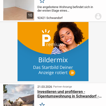
verkaufen
Merken
Die angebotene Wohnung befindet sich in
der ersten Etage eines
Mehrfamilienhauses, das im Jahr 1967
10
erbaut wurde. Sie wurde zuletzt 2003
92421 Schwandorf
renoviert und befindet sich in einem sehr
gepflegten Zustand....
21.03.2026
Partner-Anzeige
Investieren und profitieren -
Eigentumswohnung in Schwandorf -
KfW 40 QNG-Standard