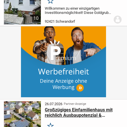
Merken
Willkommen zu einer einzigartigen
Investitionsmöglichkeit! Diese Goldgrube
mit Zukunft bietet alles, was Familien,
10
Kapitalanleger und Investoren sich
92421 Schwandorf
wünschen. Das Mehrfamilienhaus verfügt
über...
26.07.2026
Partner-Anzeige
Großzügiges Einfamilienhaus mit
reichlich Ausbaupotenzial &
herrlichem Gartenparadies!