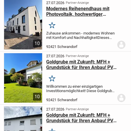
sein.
Durch die 2015...
27.07.2026
Partner-Anzeige
Modernes Reihenendhaus mit
Photovoltaik, hochwertiger
Ausstattung und sonnigem Garten in
Schwandorf!
Merken
Zuhause ankommen - modernes Wohnen
mit Komfort und Nachhaltigkeit
Dieses
hochwertige Reihenendhaus aus dem
10
Baujahr 2023 vereint modernes Design,
92421 Schwandorf
durchdachte Architektur und
zukunftsorientierte...
27.07.2026
Partner-Anzeige
Goldgrube mit Zukunft: MFH +
Grundstück für Ihren Anbau! PV
Anlage mit Speicher 10 KW
Merken
Willkommen zu einer einzigartigen
Investitionsmöglichkeit! Diese Goldgrube
mit Zukunft bietet alles, was Familien,
10
Kapitalanleger und Investoren sich
92421 Schwandorf
wünschen. Das Mehrfamilienhaus verfügt
über...
27.07.2026
Partner-Anzeige
Goldgrube mit Zukunft: MFH +
Grundstück für Ihren Anbau! PV
Anlage mit Speicher 10 KW