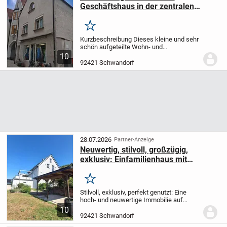
Geschäftshaus in der zentralen
Innenstadt von Schwandorf
Merken
Kurzbeschreibung Dieses kleine und sehr
schön aufgeteilte Wohn- und
Geschäftshaus befindet sich in
10
zentralster Lage von Schwandorf. Mit
92421 Schwandorf
einer übersichtlichen Investitionshöhe
kann hier ein Schmuckkäst...
28.07.2026
Partner-Anzeige
Neuwertig, stilvoll, großzügig,
exklusiv: Einfamilienhaus mit
Einliegerwohnung in Top-Lage
Merken
Stilvoll, exklusiv, perfekt genutzt: Eine
hoch- und neuwertige Immobilie auf
einem besonderen 774 qm großen
10
Grundstück über den Dächern von
92421 Schwandorf
Schwandorf könnte IHR neues Zuhause