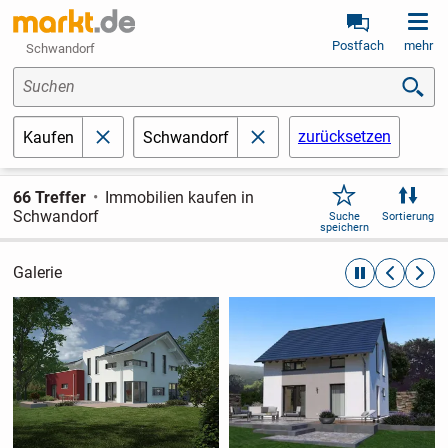
Postfach
mehr
Schwandorf
Suchen
zurücksetzen
Kaufen
Schwandorf
schließen
schließen
66 Treffer
Immobilien kaufen in
Schwandorf
Suche
Sortierung
speichern
Galerie
automatische R
zurückblät
weite