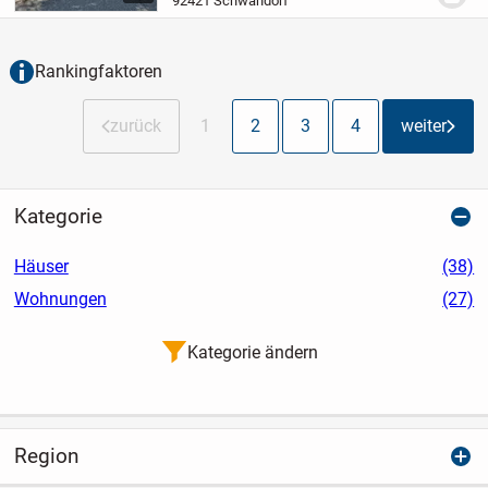
92421 Schwandorf
Werkstattflächen sowie einer
Ausbaureserve im Anbau
außergewöhnlich...
Rankingfaktoren
zurück
1
2
3
4
weiter
Kategorie
Häuser
(38)
Wohnungen
(27)
Kategorie ändern
Region