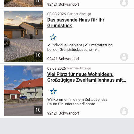
10
Provisionsfrei | ✔ Regional | ✔ Wolf
92421 Schwandorf
System | ✔ Holzhaus Ihr Zuhause...
03.08.2026
Partner-Anzeige
Das passende Haus für Ihr
Grundstück
Merken
✔ Individuell geplant | ✔ Unterstützung
bei der Grundstückssuche | ✔
Effizienzhaus 40 | ✔ Persönliche
10
Begleitung bis zum Einzug | ✔
92421 Schwandorf
Provisionsfrei | ✔ Regional | ✔ Wolf
System | ✔ Holzhaus Ihr Zuhause...
03.08.2026
Partner-Anzeige
Viel Platz für neue Wohnideen:
Großzügiges Zweifamilienhaus mit
vielfältigen Möglichkeiten
Merken
Willkommen in einem Zuhause, das
Raum für unterschiedlichste
Lebenskonzepte bietet. Ob als
10
Mehrgenerationenhaus, zur Kombination
92421 Schwandorf
aus Eigennutzung und Vermietung oder
als langfristige Kapitalanlage....