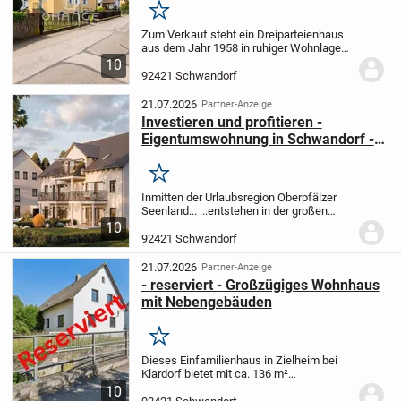
Merken
Zum Verkauf steht ein Dreiparteienhaus
aus dem Jahr 1958 in ruhiger Wohnlage
von Dachelhofen bei Schwandorf. Die
10
Immobilie überzeugt insbesondere durch
92421 Schwandorf
das großzügige Grundstück mit
erheblichem...
21.07.2026
Partner-Anzeige
Investieren und profitieren -
Eigentumswohnung in Schwandorf -
KfW 40 QNG-Standard
Merken
Inmitten der Urlaubsregion Oberpfälzer
Seenland... ...entstehen in der großen
Kreisstadt Schwandorf in 2 Häusern je
10
fünf moderne Eigentumswohnungen.
Die
92421 Schwandorf
beiden Gebäude bieten ein hohes
Abschreibungs...
21.07.2026
Partner-Anzeige
- reserviert - Großzügiges Wohnhaus
mit Nebengebäuden
Merken
Dieses Einfamilienhaus in Zielheim bei
Klardorf bietet mit ca. 136 m²
Wohnfläche, einem 595 m² großen
10
Grundstück, mehreren Garagen,