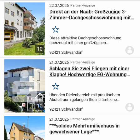
Herzstück des Hauses...
22.07.2026
Partner-Anzeige
Direkt an der Naab: Großzügige 3-
Zimmer-Dachgeschosswohnung mit
zwei Balkonen und Naturblick
Merken
Diese attraktive Dachgeschosswohnung
überzeugt mit einer großzügigen
Wohnfläche von ca. 94 m² und einem
10
durchdachten Grundriss.
Die Wohnung
92421 Schwandorf
umfasst drei helle Zimmer, eine Küche
inklusive Einbauküche...
21.07.2026
Partner-Anzeige
Schlagen Sie zwei Fliegen mit einer
Klappe! Hochwertige EG-Wohnung
inklusive Mieter in Schwandorf
Merken
Über den Dielenbereich mit praktischem
Abstellraum gelangen Sie in sämtliche
Wohnräume Ihres neuen Zuhauses:
Das
10
großzügige Schlafzimmer mit Eckfenster
92421 Schwandorf
sowie das edel und modern gestaltete
Tageslichtb...
21.07.2026
Partner-Anzeige
***solides Mehrfamilienhaus in
gewachsener Lage***