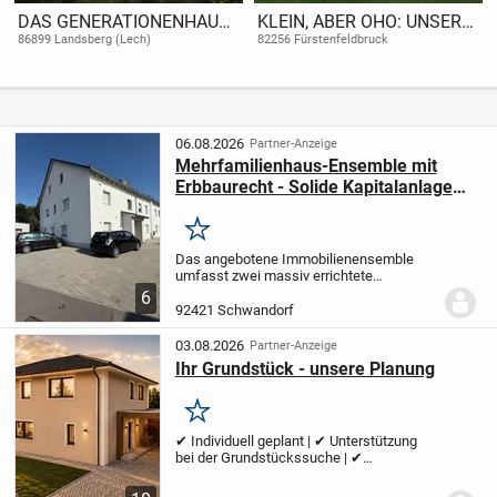
DAS GENERATIONENHAUS
KLEIN, ABER OHO: UNSER
MIT DEM GEWISSEN
DURCHDACHTES
86899 Landsberg (Lech)
82256 Fürstenfeldbruck
ETWAS
DESIGNHAUS
06.08.2026
Partner-Anzeige
Mehrfamilienhaus-Ensemble mit
Erbbaurecht - Solide Kapitalanlage
mit Entwicklungspotenzial
Merken
Das angebotene Immobilienensemble
umfasst zwei massiv errichtete
Mehrfamilienhäuser mit insgesamt acht
6
Wohneinheiten und einer Wohnfläche von
92421 Schwandorf
rund 699 m² gemäß vorliegendem
Gutachten. Die Liegenschaft...
03.08.2026
Partner-Anzeige
Ihr Grundstück - unsere Planung
Merken
✔ Individuell geplant | ✔ Unterstützung
bei der Grundstückssuche | ✔
Effizienzhaus 40 | ✔ Persönliche
Begleitung bis zum Einzug | ✔