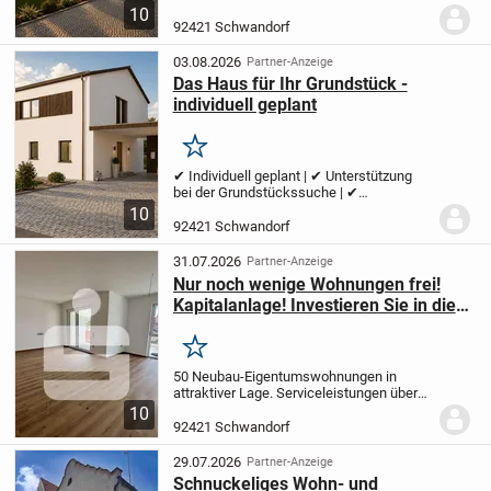
Effizienzhaus 40 | ✔ Persönliche
10
Begleitung bis zum Einzug | ✔
92421 Schwandorf
Provisionsfrei | ✔ Regional | ✔ Wolf
System | ✔ Holzhaus Ihr Zuhause...
03.08.2026
Partner-Anzeige
Das Haus für Ihr Grundstück -
individuell geplant
Merken
✔ Individuell geplant | ✔ Unterstützung
bei der Grundstückssuche | ✔
Effizienzhaus 40 | ✔ Persönliche
10
Begleitung bis zum Einzug | ✔
92421 Schwandorf
Provisionsfrei | ✔ Regional | ✔ Wolf
System | ✔ Holzhaus Ihr Zuhause...
31.07.2026
Partner-Anzeige
Nur noch wenige Wohnungen frei!
Kapitalanlage! Investieren Sie in die
Zukunft!
Merken
50 Neubau-Eigentumswohnungen in
attraktiver Lage
. Serviceleistungen über
Bayerisches Rotes Kreuz - Kreisverband
10
Schwandorf
. Balkone oder Terrassen
.
92421 Schwandorf
Tiefgarage
PREISBEISPIEL: 2-Zimmer-
Wohnung mit...
29.07.2026
Partner-Anzeige
Schnuckeliges Wohn- und