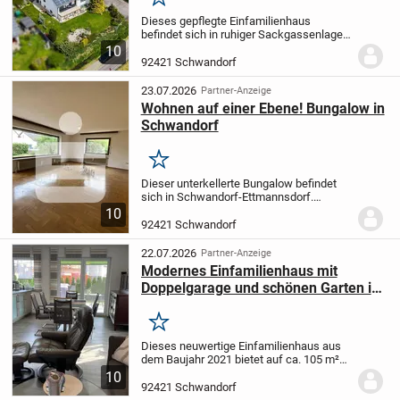
Merken
Dieses gepflegte Einfamilienhaus
befindet sich in ruhiger Sackgassenlage
im beliebten Schwandorfer Ortsteil
10
Klardorf und überzeugt nicht nur durch
92421 Schwandorf
seinen großzügigen Garten und die
angenehme...
23.07.2026
Partner-Anzeige
Wohnen auf einer Ebene! Bungalow in
Schwandorf
Merken
Dieser unterkellerte Bungalow befindet
sich in Schwandorf-Ettmannsdorf.
Wenige Minuten vom Stadtkern
10
entfernt.
Da sich die Wohnräume auf einer
92421 Schwandorf
Etage befinden, ermöglicht dieses Objekt
komfortables...
22.07.2026
Partner-Anzeige
Modernes Einfamilienhaus mit
Doppelgarage und schönen Garten in
Schwandorf
Merken
Dieses neuwertige Einfamilienhaus aus
dem Baujahr 2021 bietet auf ca. 105 m²
Wohnfläche ein modernes und
10
komfortables Zuhause. Der helle Wohn-,
92421 Schwandorf
Ess- und Küchenbereich bildet das