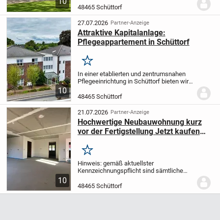
10
die hervorragende Lage im Stadtzentrum
48465 Schüttorf
von Schüttorf. Auf rund 89 m² Wohnfläche
bietet...
27.07.2026
Partner-Anzeige
Attraktive Kapitalanlage:
Pflegeappartement in Schüttorf
Merken
In einer etablierten und zentrumsnahen
Pflegeeinrichtung in Schüttorf bieten wir
Ihnen ein Pflegeappartement mit einer
10
Wohnfläche von ca. 26m² (ca. 57m²
48465 Schüttorf
Gesamtfläche) an. Das im Jahr 2007
erbaute...
21.07.2026
Partner-Anzeige
Hochwertige Neubauwohnung kurz
vor der Fertigstellung Jetzt kaufen
und mitgestalten -später bezahlen.
Merken
Hinweis:
gemäß aktuellster
Kennzeichnungspflicht sind sämtliche
Fotos, bei denen nur einzelne Details wie
10
Kennzeichen, Hausnummern, Gesichter,
48465 Schüttorf
Schatten, Kontraste oder persönliche
Gegenstände digital...