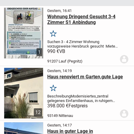
Gestern, 16:41
Wohnung Dringend Gesucht 3-4
Zimmer S1 Anbindung
Merken
Suchen 3 - 4 Zimmer Wohnung
vorzugsweise Hersbruck gesucht
Miete
bis 1100€ inkl Nebenkosten und Heizung
990 €
VB
1
3-4 Zimmer ab 75qm bis 90qm
91207 Lauf (Pegnitz)
Gestern, 14:19
Haus renoviert m Garten,gute Lage
Merken
Beschreibung
Modernisiertes,zentral
gelegenes Einfamilienhaus, in ruhigem
Wohngebiet, mit Garten ab sofort frei zu
398.000 €
Festpreis
verkaufen.
Das 140 qm große Haus , über
12
2 Etagen mit 6 Zimmern ist ideal
93149 Nittenau
für
Familien...
Gestern, 14:17
Haus in guter Lage in