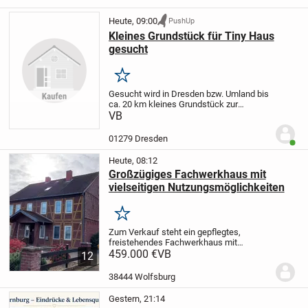
Heute, 09:00
PushUp
Kleines Grundstück für Tiny Haus
gesucht
Merken
Gesucht wird in Dresden bzw. Umland bis
ca. 20 km kleines Grundstück zur
Pacht/Miete/Kauf für Stellung eines Tiny
VB
Hauses.
01279 Dresden
Benut
Heute, 08:12
Großzügiges Fachwerkhaus mit
vielseitigen Nutzungsmöglichkeiten
Merken
Zum Verkauf steht ein gepflegtes,
freistehendes Fachwerkhaus mit
Nebengebäude auf einem ca. 1.289 m²
459.000 €
VB
12
großen Grundstück im Wolfsburger
Ortsteil Hattorf.
Die Immobilie bietet ca.
38444 Wolfsburg
230 m² Wohnfläche,...
Gestern, 21:14