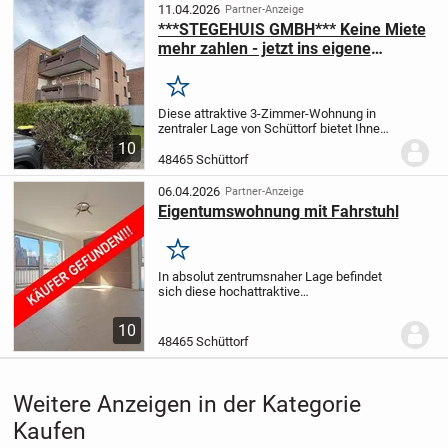
11.04.2026
Partner-Anzeige
***STEGEHUIS GMBH*** Keine Miete
mehr zahlen - jetzt ins eigene
Zuhause investieren!!!
Merken
Diese attraktive 3-Zimmer-Wohnung in
zentraler Lage von Schüttorf bietet Ihnen
die perfekte Gelegenheit, den Schritt von
10
der Miete ins Eigentum zu machen. Ideal
48465 Schüttorf
für Paare, kleine Familien oder...
06.04.2026
Partner-Anzeige
Eigentumswohnung mit Fahrstuhl
Merken
In absolut zentrumsnaher Lage befindet
sich diese hochattraktive
Eigentumswohnung.
Die
Eigentumswohnung befindet sich im 1.
10
Obergeschoss eines 5-
48465 Schüttorf
Parteienhauses.
Die Wohnung ist über
einen Fahrstuhl...
Weitere Anzeigen in der Kategorie
Kaufen