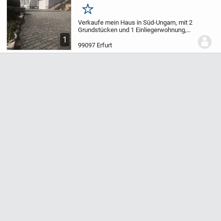
Merken
Verkaufe mein Haus in Süd-Ungarn, mit 2
Grundstücken und 1 Einliegerwohnung,
gesamt 250qm WF und ca. 3000qm
1
Grundstück 3 km von der Stadt 7700
99097 Erfurt
Mohac´s entfernt. Es verfügt über 7
Zimmer und 2 Bäder...