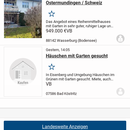
Ostermundingen / Schweiz
Merken
Das Angebot eines Reihenmittelhauses
mit Garten in sehr guter, ruhiger Lage und
unverbaubarer Sicht in Ostermundingen
949.000 €
VB
5
im Kanton Bern / Schweiz.
Sie können
durch die Größe das Haus für
88142 Wasserburg (Bodensee)
verschiedene...
Gestern, 14:05
Häuschen mit Garten gesucht
Merken
In Eisenberg und Umgebung Häuschen im
Grünen mit Garten gesucht. Miete, auch
Mietkauf angenehm. EBK von Vorteil.
VB
07586 Bad Köstritz
Landesweite Anzeigen