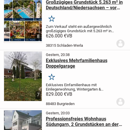
Großzügiges Grundstück 5.263 m² in
Deutschland/Niedersachsen – vor
den Toren der Großstädte
Braunschweig und Wolfsburg, nahe
Merken
Goslar und Harz
Zum Verkauf steht ein außergewöhnlich
großzügiges Grundstück mit 5.263 m² in
38315 Hornburg, Niedersachsen,
626.000 €
VB
8
Deutschland. Eine seltene Kombination
aus Großstadtnähe, Natur, viel Platz und
38315 Schladen-Werla
langfristigem...
Gestern, 20:38
Exklusives Mehrfamilienhaus
Doppelgarage
Merken
Exklusives Einfamilienhaus mit
Einliegerwohnung, Wintergarten &
elektrischer Doppelgarage
829.000 €
VB
Kaufpreis:
7
829.000 €
Dieses großzügige
Einfamilienhaus vereint stilvolles
88483 Burgrieden
Wohnen, viel Platz und eine...
Gestern, 20:03
Professionsfreies Wohnhaus
Südungarn, 2 Grundstücken an der
Donau