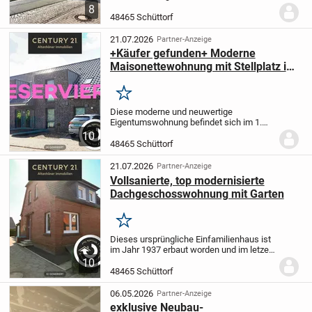
Pflegeappartement mit rund 22 m²
8
Wohnfläche (entspricht ca. 53 m²
48465 Schüttorf
Gesamtfläche) zum Erwerb. Die im Jahr
2007...
21.07.2026
Partner-Anzeige
+Käufer gefunden+ Moderne
Maisonettewohnung mit Stellplatz in
zentraler Lage Schüttorfs
Merken
Diese moderne und neuwertige
Eigentumswohnung befindet sich im 1.
Obergeschoss über zwei Etagen eines
10
gepflegten Mehrfamilienhauses mit nur
48465 Schüttorf
vier Wohneinheiten in guter, zentraler und
verkehrsgünstiger...
21.07.2026
Partner-Anzeige
Vollsanierte, top modernisierte
Dachgeschosswohnung mit Garten
Merken
Dieses ursprüngliche Einfamilienhaus ist
im Jahr 1937 erbaut worden und im letzen
Jahr sehr aufwändig saniert und
10
moderierest worden.
Das Haus wurde zu
48465 Schüttorf
einem Zweiparteien Haus aufgeteilt.
Die...
06.05.2026
Partner-Anzeige
exklusive Neubau-