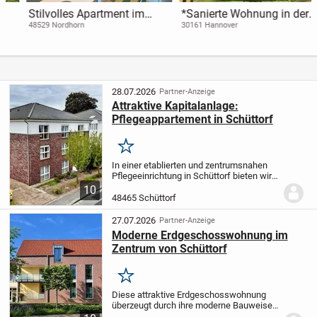
Stilvolles Apartment im
*Sanierte Wohnung in der
Boardinghouse
List zentrumsnah mit guter
48529 Nordhorn
30161 Hannover
Anbindung optional mit
Dachboden 180 m2 mit zu
verkaufen*
28.07.2026
Partner-Anzeige
Attraktive Kapitalanlage:
Pflegeappartement in Schüttorf
Merken
In einer etablierten und zentrumsnahen
Pflegeeinrichtung in Schüttorf bieten wir
Ihnen ein Pflegeappartement mit einer
10
Wohnfläche von ca. 26m² (ca. 57m²
48465 Schüttorf
Gesamtfläche) an. Das im Jahr 2007
erbaute...
27.07.2026
Partner-Anzeige
Moderne Erdgeschosswohnung im
Zentrum von Schüttorf
Merken
Diese attraktive Erdgeschosswohnung
überzeugt durch ihre moderne Bauweise,
eine durchdachte Raumaufteilung sowie