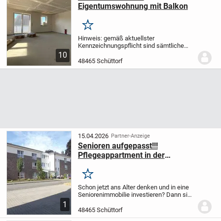
Eigentumswohnung mit Balkon
Merken
Hinweis:
gemäß aktuellster
Kennzeichnungspflicht sind sämtliche
Fotos, bei denen nur einzelne Details wie
10
Kennzeichen, Hausnummern, Gesichter,
48465 Schüttorf
Schatten, Kontraste oder persönliche
Gegenstände digital...
15.04.2026
Partner-Anzeige
Senioren aufgepasst!!!
Pflegeappartment in der
Seniorenwohnanlage Am
Vechtezentrum zu verkaufen
Merken
Schon jetzt ans Alter denken und in eine
Seniorenimmobilie investieren? Dann sind
Sie hier genau richtig!
Bei diesem Objekt
1
handelt es sich um ein Pflegeappartment
48465 Schüttorf
in der Seniorenwohnanlage Am...