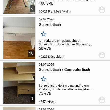
Arbeitsfläche.
100 €
VB
Maße:
* Länge: 118 cm
*
Breite: 60 cm
Ausstattung:
* Schräg
6
verstellbare Tischplatte
* Praktische
65929 Frankfurt (Main)
Ablage...
02.07.2026
Schreibtisch
Merken
Ich verkaufe ein gebrauchtes
Schreibtisch.
Jugendliche/ Studentin/
Schulkindern/ Homoffice gut geeignet/
50 €
VB
sehr gepflegt / weiß/ holz/ viel Platz mit
10
zwei Schubladen.Siehe Bilder . Abholung
40225 Düsseldorf
gerne im...
03.07.2026
Schreibtisch / Computertisch
Merken
Schreibtisch, Holz
in einwandfreiem
Zustand, umständehalber abzugeben.
Leicht zerleg- und transportierbar (PKW)
75 €
VB
Tiefe 60 cm / max. Breite 150 cm (min. ca
1
105 cm - Schreibplatte verschiebbar)
47574 Goch
Höhe...
28.07.2026