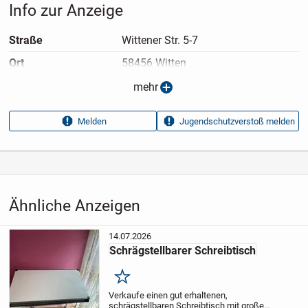
Info zur Anzeige
Straße
Wittener Str. 5-7
Ort
58456 Witten
Anzeigen­typ
Privatangebot
mehr
Anzeigen­datum
08.07.2026
Melden
Jugendschutzverstoß melden
Anzeigen­kennung
63c462cb
Aufrufe dieser
11
Anzeige
Kategorie
Haus & Garten
›
Möbel
›
Tische
›
Schreibtische
Ähnliche Anzeigen
14.07.2026
Schrägstellbarer Schreibtisch
Merken
Verkaufe einen gut erhaltenen,
schrägstellbaren Schreibtisch mit großer