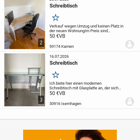
Schreibtisch
Merken
Verkauf wegen Umzug und keinen Platz in
der neuen Wohnung
Im Preis sind
enthalten der Schreibtisch, der
50 €
VB
Schreibtischstuhl & der
2
Bodenschutz.
Gerne auch die universelle
59174 Kamen
Bildscharmhalterung (ISY...
16.07.2026
Schreibtisch
Merken
Ich biete hier einen modernen
Schreibtisch mit Glasplatte an, der sich
perfekt für ein Home-Office oder
50 €
VB
Kinderzimmer eignet.
* Glasplatte
*
3
Robustes, silberfarbenes Metallgestell
*
30916 Isernhagen
Integrierte...