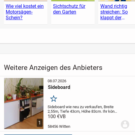
Wie viel kostet ein
Sichtschutz für
Wand richtig
Motorsägen-
den Garten
streichen: So
Schein?
klappt der
Anstrich
Weitere Anzeigen des Anbieters
08.07.2026
Sideboard
Merken
Sideboard wie neu zu verkaufen, Breite
2,55m, Tiefe 43cm, Höhe 83cm. Ihr könnt
es in Witten Herbede abholen.
100 €
VB
1
58456 Witten