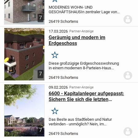
Merken
MODERNES WOHN- UND
GESCHÄFTSHAUS
In zentraler Lage von
Schortens entsteht ein hochwertiges
7
Wohn- und Geschäftshaus, das
26419 Schortens
modernes Wohnen und attraktive
Gewerbeflächen optimal vereint. Das
17.03.2026
Partner-Anzeige
architektoni...
Geräumig und modern im
Erdgeschoss
Merken
Diese großzügige Erdgeschosswohnung
in einem modernen 8-Parteien-Haus
bietet auf ca. 102,31 Quadratmetern
7
Wohnfläche ein komfortables und
26419 Schortens
energieeffizientes Zuhause.
Gelegen in
zentraler, aber...
09.02.2026
Partner-Anzeige
6600 - Kapitalanleger aufgepasst:
Sichern Sie sich die letzten
Kapitalanlagen im Wohnquartier
Popen
Merken
Das Beste aus Stadtleben und Natur
verbinden - unmöglich?
Nein, im
Wohnquartier Popken, nur 20 km von der
7
Nordseeku?ste im schönen Schortens
26419 Schortens
gelegen, wird der Traum zur