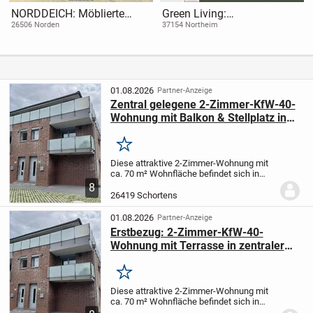
NORDDEICH: Möblierte
Green Living:
Eigentumswohnung unweit
Eigentumswohnungen im
26506 Norden
37154 Northeim
vom Strand
QNG-zertifizierten
Neubauprojekt in Northeim.
01.08.2026
Partner-Anzeige
Zentral gelegene 2-Zimmer-KfW-40-
Wohnung mit Balkon & Stellplatz in
Schortens
Merken
Diese attraktive 2-Zimmer-Wohnung mit
ca. 70 m² Wohnfläche befindet sich in
einem modernen Mehrfamilienhaus mit
8
insgesamt nur 9 Wohneinheiten und
26419 Schortens
überzeugt durch ihre hochwertige
Ausstattung,...
01.08.2026
Partner-Anzeige
Erstbezug: 2-Zimmer-KfW-40-
Wohnung mit Terrasse in zentraler
Lage von Schortens
Merken
Diese attraktive 2-Zimmer-Wohnung mit
ca. 70 m² Wohnfläche befindet sich in
einem modernen Mehrfamilienhaus mit