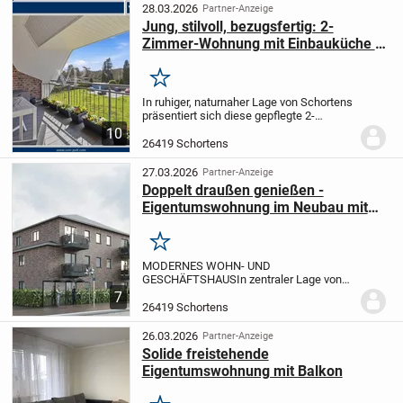
Gewerbeflächen optimal vereint. Das
28.03.2026
Partner-Anzeige
architektoni...
Jung, stilvoll, bezugsfertig: 2-
Zimmer-Wohnung mit Einbauküche &
überdachtem Freisitz
Merken
In ruhiger, naturnaher Lage von Schortens
präsentiert sich diese gepflegte 2-
Zimmer-Wohnung als attraktives
10
Zuhause für Singles und Paare, die
26419 Schortens
Komfort, Qualität und ein grünes Umfeld
zu schätzen...
27.03.2026
Partner-Anzeige
Doppelt draußen genießen -
Eigentumswohnung im Neubau mit
Balkon & Loggia!
Merken
MODERNES WOHN- UND
GESCHÄFTSHAUS
In zentraler Lage von
Schortens entsteht ein hochwertiges
7
Wohn- und Geschäftshaus, das
26419 Schortens
modernes Wohnen und attraktive
Gewerbeflächen optimal vereint. Das
26.03.2026
Partner-Anzeige
architektoni...
Solide freistehende
Eigentumswohnung mit Balkon