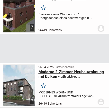
Merken
Diese moderne Wohnung im 1.
Obergeschoss eines hochwertigen 8-
Parteien-Haus bietet auf ca. 71,11
Quadratmetern Wohnfläche ein
7
komfortables und energieeffizientes
26419 Schortens
Zuhause.
In zentraler, aber dennoch...
25.04.2026
Partner-Anzeige
Moderne 2-Zimmer-Neubauwohnung
mit Balkon - attraktive
Kaufgelegenheit!
Merken
MODERNES WOHN- UND
GESCHÄFTSHAUS
In zentraler Lage von
Schortens entsteht ein hochwertiges
7
Wohn- und Geschäftshaus, das
26419 Schortens
modernes Wohnen und attraktive