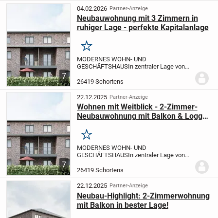
Wirklichkeit.
Hier entsteht...
04.02.2026
Partner-Anzeige
Neubauwohnung mit 3 Zimmern in
ruhiger Lage - perfekte Kapitalanlage
Merken
MODERNES WOHN- UND
GESCHÄFTSHAUS
In zentraler Lage von
Schortens entsteht ein hochwertiges
7
Wohn- und Geschäftshaus, das
26419 Schortens
modernes Wohnen und attraktive
Gewerbeflächen optimal vereint. Das
22.12.2025
Partner-Anzeige
architektoni...
Wohnen mit Weitblick - 2-Zimmer-
Neubauwohnung mit Balkon & Loggia
zu kaufen!
Merken
MODERNES WOHN- UND
GESCHÄFTSHAUS
In zentraler Lage von
Schortens entsteht ein hochwertiges
7
Wohn- und Geschäftshaus, das
26419 Schortens
modernes Wohnen und attraktive
Gewerbeflächen optimal vereint. Das
22.12.2025
Partner-Anzeige
architektoni...
Neubau-Highlight: 2-Zimmerwohnung
mit Balkon in bester Lage!