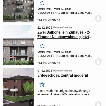
Merken
MODERNES WOHN- UND
GESCHÄFTSHAUS
In zentraler Lage von
Schortens entsteht ein hochwertiges
7
Wohn- und Geschäftshaus, das
26419 Schortens
modernes Wohnen und attraktive
Gewerbeflächen optimal vereint. Das
22.12.2025
Partner-Anzeige
architektoni...
Zwei Balkone, ein Zuhause - 2-
Zimmer Neubauwohnung jetzt
sichern und kaufen!
Merken
MODERNES WOHN- UND
GESCHÄFTSHAUS
In zentraler Lage von
Schortens entsteht ein hochwertiges
7
Wohn- und Geschäftshaus, das
26419 Schortens
modernes Wohnen und attraktive
Gewerbeflächen optimal vereint. Das
01.12.2025
Partner-Anzeige
architektoni...
Erdgeschoss, zentral modern!
Merken
Diese moderne Erdgeschosswohnung in
einem exklusiven 5-Parteien-Haus vereint
zentrale Lage mit einer ruhigen
Wohnumgebung in Schortens. Die
7
Wohnung wird voraussichtlich 2026