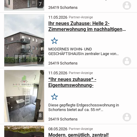
Schortens entsteht ein hochwertiges
7
Wohn- und Geschäftshaus, das
26419 Schortens
modernes Wohnen und attraktive
Gewerbeflächen optimal vereint. Das
11.05.2026
Partner-Anzeige
architektoni...
Ihr neues Zuhause: Helle 2-
Zimmerwohnung im nachhaltigen
Neubau!
Merken
MODERNES WOHN- UND
GESCHÄFTSHAUS
In zentraler Lage von
Schortens entsteht ein hochwertiges
7
Wohn- und Geschäftshaus, das
26419 Schortens
modernes Wohnen und attraktive
Gewerbeflächen optimal vereint. Das
11.05.2026
Partner-Anzeige
architektoni...
*Ihr neues zuhause* -
Eigentumswohnung-
Merken
Diese gepflegte Erdgeschosswohnung in
Schortens bietet auf ca. 55 m²
Wohnfläche ein durchdachtes
8
Raumkonzept und eignet sich ideal für
26419 Schortens
Singles, Paare oder Kapitalanleger. Die
Wohnung verfügt über...
08.05.2026
Partner-Anzeige
Modern, gemütlich, zentral!