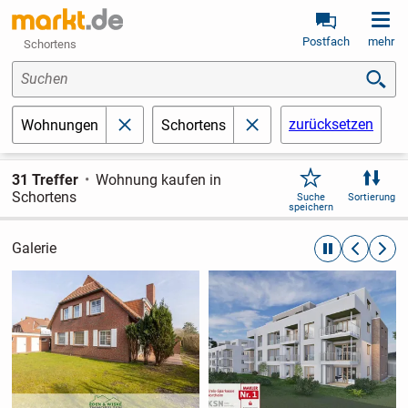
Postfach
mehr
Schortens
Suchen
zurücksetzen
Wohnungen
Schortens
schließen
schließen
31 Treffer
Wohnung kaufen in
Schortens
Suche
Sortierung
speichern
Galerie
automatische R
zurückblät
weite