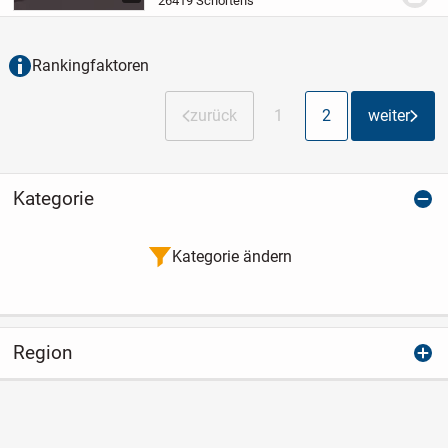
26419 Schortens
fertiggestellt und bietet...
Rankingfaktoren
zurück
1
2
weiter
Kategorie
Kategorie ändern
Region