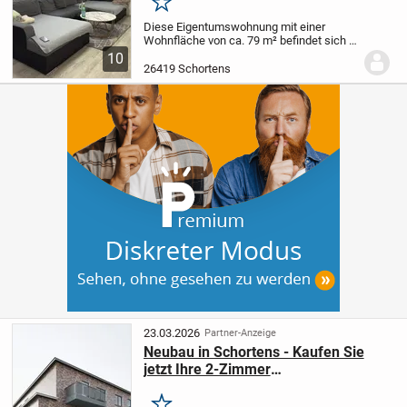
Merken
Diese Eigentumswohnung mit einer
Wohnfläche von ca. 79 m² befindet sich in
einer Wohnanlage mit insgesamt 40
10
Wohneinheiten in Schortens. Die
26419 Schortens
Wohnung ist seit dem 01.05.2026 frei und
eignet sich für...
23.03.2026
Partner-Anzeige
Neubau in Schortens - Kaufen Sie
jetzt Ihre 2-Zimmer
Erdgeschosswohnung mit Zukunft!