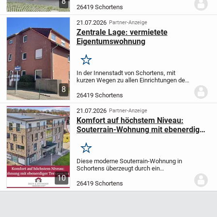
8
insgesamt nur 9 Wohneinheiten und
26419 Schortens
überzeugt durch ihre hochwertige
Ausstattung,...
21.07.2026
Partner-Anzeige
Zentrale Lage: vermietete
Eigentumswohnung
Merken
In der Innenstadt von Schortens, mit
kurzen Wegen zu allen Einrichtungen des
täglichen Bedarfs (Einkaufen, Apotheke,
8
Ärzte, etc.) befindet sich diese Wohnung
26419 Schortens
im Obergeschoss eines gepflegten...
21.07.2026
Partner-Anzeige
Komfort auf höchstem Niveau:
Souterrain-Wohnung mit ebenerdiger
Terrasse im KfW-55-Haus
Merken
Diese moderne Souterrain-Wohnung in
Schortens überzeugt durch ein
durchdachtes Energiekonzept und eine
10
zeitgemäße Ausstattung, die höchsten
26419 Schortens
Wohnkomfort mit nachhaltiger Effizienz
verbindet. Die...