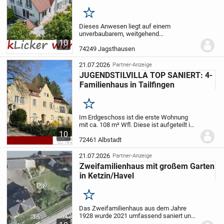
Innenwände: Beton, Backstein, Riegelfachwerk
Merken
Decken: Fertig-Betonbalkendecke, Holzbalkendecke
Dieses Anwesen liegt auf einem
Fenster: Kunststofffenster (Bj. 1980) und Holzfenster, zum
unverbaubarem, weitgehend
Teil mit Rollläden
uneinsehbarem großen Grundstück
10
oberhalb der Jagst mit Streuobstwiesen
74249 Jagsthausen
Bodenbeläge: Fliesen, PVC, Teppich, Stein, Bretter
und Wald.
Im Erdgeschoss befindet sich
der große, helle Eingangsbereich...
Heizung: Gas-Zentralheizung (Bj. 1987), Holz-Küchenofen, 2
21.07.2026
Partner-Anzeige
JUGENDSTILVILLA TOP SANIERT: 4-
Kamine (Holz+Gas)
Familienhaus in Tailfingen
Merken
Im Erdgeschoss ist die erste Wohnung
mit ca. 108 m² Wfl. Diese ist aufgeteilt in
einen Wohnbereich mit Holz-Ofen, eine
10
Wohnküche, ein Schlafzimmer, ein
72461 Albstadt
Lesezimmer (welches früher ein
Gewölbekeller...
21.07.2026
Partner-Anzeige
Zweifamilienhaus mit großem Garten
in Ketzin/Havel
Merken
Das Zweifamilienhaus aus dem Jahre
1928 wurde 2021 umfassend saniert und
umgebaut. Das Grundstück bietet mit