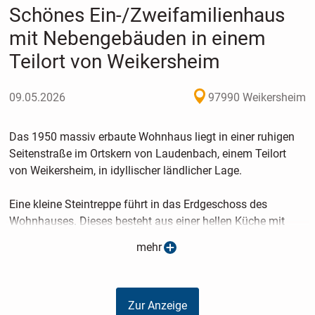
Schönes Ein-/Zweifamilienhaus
mit Nebengebäuden in einem
Teilort von Weikersheim
09.05.2026
97990 Weikersheim
Das 1950 massiv erbaute Wohnhaus liegt in einer ruhigen
Seitenstraße im Ortskern von Laudenbach, einem Teilort
von Weikersheim, in idyllischer ländlicher Lage.
Eine kleine Steintreppe führt in das Erdgeschoss des
Wohnhauses. Dieses besteht aus einer hellen Küche mit
Essbereich und angrenzender Speisekammer, drei weiteren
mehr
Zimmern und einer Toilette. Die funktionale Einbauküche
verfügt über eine Spülmaschine, einen Herd mit
Cerankochfeld (defekt) und einen Holz-Küchenofen.
Zur Anzeige