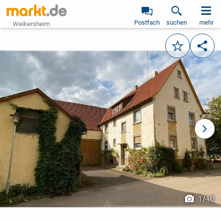
Postfach
suchen
mehr
Weikersheim
Merken
Teile
vorheriges Bild
näch
1
/
10