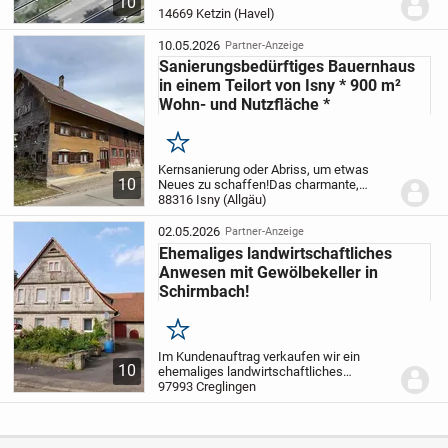
10
seinen 1338 qm eine großzügige Fläche
14669 Ketzin (Havel)
für Gartengestaltung. Mit einer Partylaube
aus Holz,...
10.05.2026
Partner-Anzeige
Sanierungsbedürftiges Bauernhaus
in einem Teilort von Isny * 900 m²
Wohn- und Nutzfläche *
Merken
Kernsanierung oder Abriss, um etwas
10
Neues zu schaffen!
Das charmante,
leerstehende Bauernhaus, befindet sich in
88316 Isny (Allgäu)
einer ruhigen Wohnsiedlung im Herzen
von Rohrdorf, auf einem noch zu
02.05.2026
Partner-Anzeige
vermessenden ca....
Ehemaliges landwirtschaftliches
Anwesen mit Gewölbekeller in
Schirmbach!
Merken
Im Kundenauftrag verkaufen wir ein
10
ehemaliges landwirtschaftliches
Anwesen mit Nebengebäuden in
97993 Creglingen
Schirmbach, einem Ortsteil von
Creglingen!
Das Wohnhaus wurde
ursprünglich um 1857 erbaut, seither...