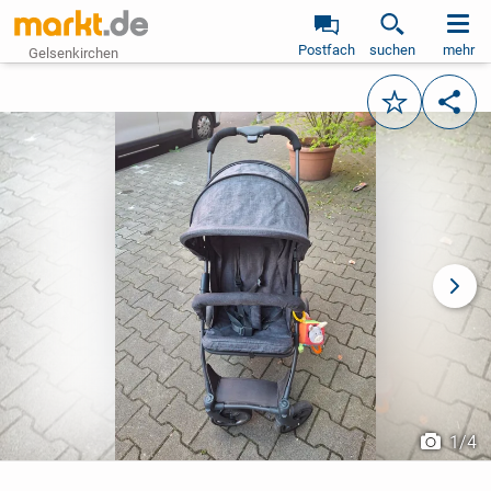
Postfach
suchen
mehr
Gelsenkirchen
Merken
Teile
vorheriges Bild
näch
1
/
4