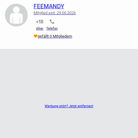
FEEMANDY
Sicherheitsgurt-System vorhanden
Mitglied seit: 29.06.2026
nicht verifiziert
nicht verifiziert
Vorderbügel inklusive
Alter
Telefon
Ablagekorb unten
gefällt 0 Mitgliedern
Schwenkbare Vorderräder für gute Wendigkeit
Leicht und platzsparend zusammenklappbar
Zustand:
Gebraucht mit normalen Gebrauchsspuren
Sitz und Gestell in insgesamt ordentlichem Zustand
Werbung stört? Jetzt entfernen!
Am Stoff des Verdecks befindet sich ein kleiner Riss / eine
aufgetrennte Naht (siehe Fotos)
Gurte vorhanden