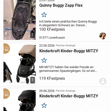
25.07.2026
Quinny Buggy Zapp Flex
Merken
Ich biete einen praktischen Quinny Buggy
in elegantem Schwarz an. Dieser
Kinderwagen ist ideal für den Alltag und
100 €
Festpreis
bietet deinem Kind Komfort und
1
Sicherheit.
Robustes Gestell in
51377 Leverkusen
Schwarz
Bequemer...
22.06.2026
Partner-Anzeige
Kinderkraft Kinder-Buggy MITZY
Merken
Mit MITZY haben Sie wieder Freude an
gemeinsamen Spaziergängen. Es ist ein
Buggy bis 27 kg*, der durch seine
119 €
Festpreis
Funktionalität, Leichtigkeit und
1
Anpassung an Kind und Eltern begeistert.
Der große XL-Sitz...
29.06.2026
Partner-Anzeige
Kinderkraft Kinder-Buggy MITZY
Merken