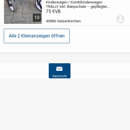
Kinderwagen / Kombikinderwagen
TRALLY inkl. Babyschale – gepflegter
Zustand
75 €
VB
Verkaufe unseren TRALLY
Kinderwagen mit Babywanne und
10
Babyschale (siehe Fotos). Der
45886 Gelsenkirchen
Kinderwagen ist in einem gepflegten...
Alle 2 Kleinanzeigen öffnen
Nachricht