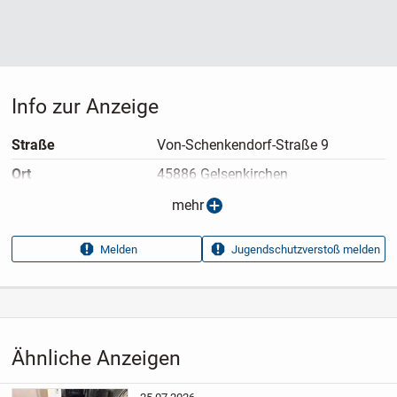
Nur Abholung / Versand nach Absprache.
Privatverkauf – keine Garantie, Gewährleistung oder
Rücknahme.
Info zur Anzeige
Straße
Von-Schenkendorf-Straße 9
Ort
45886 Gelsenkirchen
Anzeigen­typ
Privatangebot
mehr
Anzeigen­datum
29.06.2026
Melden
Jugendschutzverstoß melden
Anzeigen­kennung
1d439cfb
Aufrufe dieser
25
Anzeige
Kategorie
Haus & Garten
›
Kinderwagen
›
Buggys
Ähnliche Anzeigen