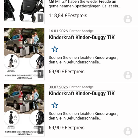
Mit MITZY haben Sie wieder Freude an
gemeinsamen Spaziergängen. Es ist ein
Buggy bis 27 kg*, der durch seine
118,84 €
Festpreis
Funktionalität, Leichtigkeit und
1
Anpassung an Kind und Eltern begeistert.
Der große XL-Sitz...
16.01.2026
Partner-Anzeige
Kinderkraft Kinder-Buggy TIK
Merken
Suchen Sie einen leichten Kinderwagen,
den Sie in Sekundenschnelle
zusammenklappen und mit in den Urlaub
69,90 €
Festpreis
nehmen können? Hier ist der kompakte
1
Spazierbuggy Regenschirm - TIK! Er wiegt
nur 6,5 kg und...
30.07.2026
Partner-Anzeige
Kinderkraft Kinder-Buggy TIK
Merken
Suchen Sie einen leichten Kinderwagen,
den Sie in Sekundenschnelle
zusammenklappen und mit in den Urlaub
69,90 €
Festpreis
nehmen können? Hier ist der kompakte
1
Spazierbuggy Regenschirm - TIK! Er wiegt
nur 6,5 kg und...