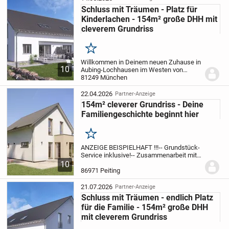
Schluss mit Träumen - Platz für
Kinderlachen - 154m² große DHH mit
cleverem Grundriss
Merken
Willkommen in Deinem neuen Zuhause in
10
Aubing-Lochhausen im Westen von
München - über 30.000 glückliche Kunden
81249 München
machen uns zum Marktführer - massa
haus GmbH.
-- Grundriss individuell
22.04.2026
Partner-Anzeige
gestaltbar!
--...
154m² cleverer Grundriss - Deine
Familiengeschichte beginnt hier
Merken
ANZEIGE BEISPIELHAFT !!!
-- Grundstück-
Service inklusive!
-- Zusammenarbeit mit
Maklern aus der Region!
-- Grundriss
10
individuell gestaltbar!
-- Auch mit Keller
86971 Peiting
möglich!
Willkommen in Deinem neuen...
21.07.2026
Partner-Anzeige
Schluss mit Träumen - endlich Platz
für die Familie - 154m² große DHH
mit cleverem Grundriss