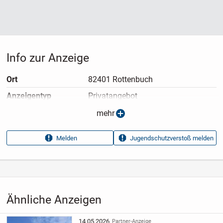
Info zur Anzeige
Ort
82401 Rottenbuch
Anzeigen­typ
Privatangebot
Anzeigen­datum
13.05.2026
mehr
Anzeigen­kennung
e27aa9a4
Melden
Jugendschutzverstoß melden
Aufrufe dieser
11
Anzeige
Kategorie
Immobilien
›
Kaufen
›
Häuser
Ähnliche Anzeigen
14.05.2026
Partner-Anzeige