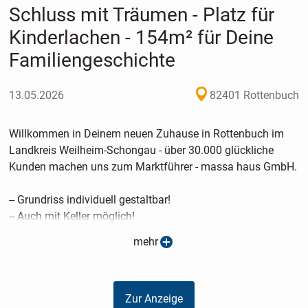
Schluss mit Träumen - Platz für
Kinderlachen - 154m² für Deine
Familiengeschichte
13.05.2026
82401 Rottenbuch
Willkommen in Deinem neuen Zuhause in Rottenbuch im
Landkreis Weilheim-Schongau - über 30.000 glückliche
Kunden machen uns zum Marktführer - massa haus GmbH.
-- Grundriss individuell gestaltbar!
-- Auch mit Keller möglich!
-- KfW40 oder KfW40 Plus mit QNG möglich!
mehr
-- Preis Haus: 320.000 EUR
-- Preis Grundstück: 299.000 EUR
Zur Anzeige
Ideal für deine Familie: 154 Quadratmeter Nettogrundfläche