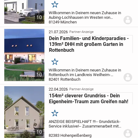
Merken
Willkommen in Deinem neuen Zuhause in
10
Aubing-Lochhausen im Westen von
München - über 30.000 glückliche Kunden
81249 München
machen uns zum Marktführer - massa
haus GmbH.
-- Grundriss individuell
21.07.2026
Partner-Anzeige
gestaltbar!
--...
Dein Familien- und Kinderparadies -
139m² DHH mit großem Garten in
Rottenbuch
Merken
Willkommen in Deinem neuen Zuhause in
10
Rottenbuch im Landkreis Weilheim-
Schongau - über 30.000 glückliche
82401 Rottenbuch
Kunden machen uns zum Marktführer -
massa haus GmbH.
-- Grundriss individuell
22.04.2026
Partner-Anzeige
gestaltbar!
--...
154m² cleverer Grundriss - Dein
Eigenheim-Traum zum Greifen nah!
Merken
ANZEIGE BEISPIELHAFT !!!
-- Grundstück-
Service inklusive!
-- Zusammenarbeit mit
Maklern aus der Region!
-- Grundriss
10
individuell gestaltbar!
-- Auch mit Keller
82383 Hohenpeißenberg