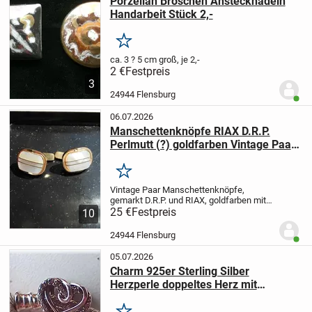
Porzellan Broschen Anstecknadeln
Handarbeit Stück 2,-
Merken
ca. 3 ? 5 cm groß, je 2,-
2 €
Festpreis
3
24944 Flensburg
Benut
06.07.2026
Manschettenknöpfe RIAX D.R.P.
Perlmutt (?) goldfarben Vintage Paar
25,-
Merken
Vintage Paar Manschettenknöpfe,
gemarkt D.R.P. und RIAX, goldfarben mit
Perlmutt ? Knopf ca.1,5 cm x ca. 1,8 cm,
25 €
Festpreis
10
Verschluss mit Zugfederkettchen,
gebraucht, im Auffindezustand-
24944 Flensburg
Benut
deswegen nur 25,-
05.07.2026
Charm 925er Sterling Silber
Herzperle doppeltes Herz mit
Zirkonia