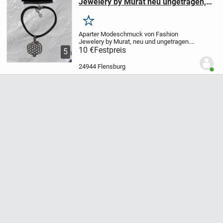
Jewelery by Murat neu ungetragen,
10,-
Merken
Aparter Modeschmuck von Fashion
Jewelery by Murat, neu und ungetragen.
Der Metall Anhänger ist in Form einer
10 €
Festpreis
5
Frucht (Granatapfel?) und ca. 6,2 x 9,2 cm
groß. Das Lederband ist inkl.
24944 Flensburg
Benut
Metallverschluss...