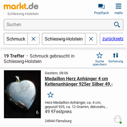
Postfach
mehr
Schleswig-Holstein
Suchen
zurücksetze
Schmuck
Schleswig-Holstein
schließen
schließen
19 Treffer
Schmuck gebraucht in
Schleswig-Holstein
Suche
Sortierung
speichern
Gestern, 08:06
Medaillon Herz Anhänger 4 cm
Kettenanhänger 925er Silber 49,-
Merken
Herz-Medaillon-Anhänger, ca. 4 cm,
gepunzt 925, ca. 12 Gramm, dekorativ,
gebraucht
49 €
Festpreis
Herz-Medaillon-Anhänger, ca. 4
6
cm, gepunzt 925, ca. 12 Gramm,
dekorativ, gebraucht
24944 Flensburg
Benut