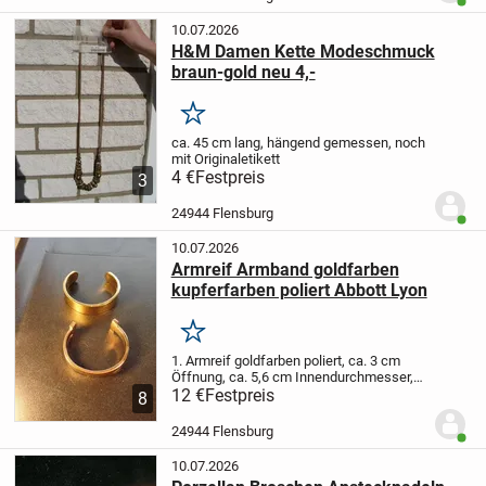
Benut
deswegen nur 4,-
10.07.2026
H&M Damen Kette Modeschmuck
braun-gold neu 4,-
Merken
ca. 45 cm lang, hängend gemessen, noch
mit Originaletikett
4 €
Festpreis
3
24944 Flensburg
Benut
10.07.2026
Armreif Armband goldfarben
kupferfarben poliert Abbott Lyon
Merken
1. Armreif goldfarben poliert, ca. 3 cm
Öffnung, ca. 5,6 cm Innendurchmesser,
ca. 1,4 cm breit, ca. 2 mm dick, ca. 52
12 €
Festpreis
8
Gramm, gebraucht, 8,-
2. Abbott Lyon
Armreif kupferfarben poliert, ca. 3,5 cm...
24944 Flensburg
Benut
10.07.2026