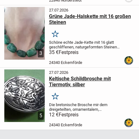
22846 Norderstedt
27.07.2026
Grüne Jade-Halskette mit 16 großen
Steinen
Merken
Schöne echte Jade-Kette mit 16 glatt
geschliffenen, naturgeformten Steinen
zwischen 1 cm breit und 1,5 lang cm und
35 €
Festpreis
3
2 cm breit und 2,5 cm lang großen
Steinen. Steibe sind alle unterschiedlich...
24340 Eckernförde
27.07.2026
Keltische Schildbrosche mit
Tiermotiv, silber
Merken
Die bretonische Brosche mir dem
dreigeteilten, ornamentalem,
keltischen Tiermotiv (wahrscheinlich 3
12 €
Festpreis
5
laufende Hunde) ist gut erhalten mit
wenigen Gebrauchsspuren. Das Material
24340 Eckernförde
Zinn? glänzt, wenn die...