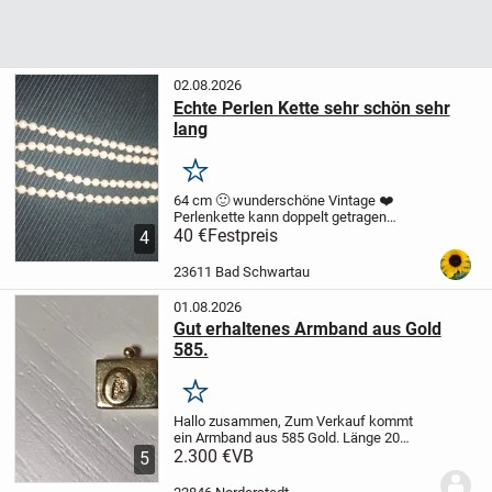
02.08.2026
Echte Perlen Kette sehr schön sehr
lang
Merken
64 cm 🙂 wunderschöne Vintage ❤️
Perlenkette kann doppelt getragen
werden.Edler Verschluss mit Perle
40 €
Festpreis
4
drauf.Toller Glanz edle Optik und Farbe
geht ins beige rosa. Abholung in Bad
23611 Bad Schwartau
Schwartau gegen...
01.08.2026
Gut erhaltenes Armband aus Gold
585.
Merken
Hallo zusammen,
Zum Verkauf kommt
ein Armband aus 585 Gold.
Länge 20
cm
2.300 €
Gewicht 24,80g
VB
Material Weiß/Gelb
5
Gold
Nur Abholung in 228.. .
Bezahlen per
Überweisung.