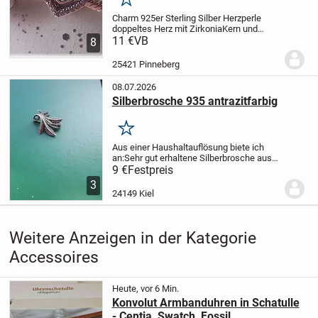
Merken
Charm 925er Sterling Silber Herzperle
doppeltes Herz mit Zirkonia
Kern und
Fassung komplett aus 925er Silber
11 €
VB
Metall
8
925er Silber
Besatz Kubic
Zirkonia
Zertifiziert mit *S925* Silber
25421 Pinneberg
Stempel
Hypoallerg...
08.07.2026
Silberbrosche 935 antrazitfarbig
Merken
Aus einer Haushaltauflösung biete ich
an:
Sehr gut erhaltene Silberbrosche aus
935 Silber mit Straßsteinverzierungen und
9 €
Festpreis
gesicherte Einstecktnadel in
3
Fantasieform.
Maße: Länge ca. 40 mm,
24149 Kiel
Breite ca. 37...
Weitere Anzeigen in der Kategorie
Accessoires
Heute, vor 6 Min.
Konvolut Armbanduhren in Schatulle
- Centia, Swatch, Fossil,..