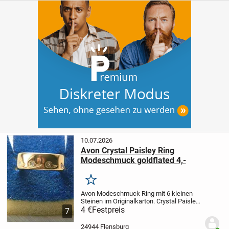
10.07.2026
Avon Crystal Paisley Ring
Modeschmuck goldflated 4,-
Merken
Avon Modeschmuck Ring mit 6 kleinen
Steinen im Originalkarton. Crystal Paisley
Ring, Innen-Durchmesser ca. 19 mm,
4 €
Festpreis
7
goldflated, mit ein paar
Lagerspuren/etwas angelaufen-
24944 Flensburg