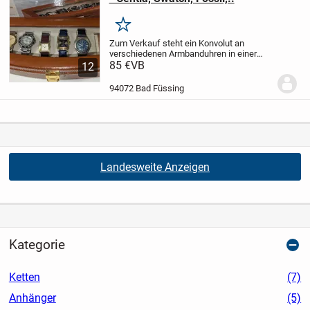
Merken
Zum Verkauf steht ein Konvolut an
verschiedenen Armbanduhren in einer
schönen Schatulle.
85 €
VB
Zustand:
Schatulle
12
neuwertig
Uhren gebraucht, siehe
Fotos
Folgende Uhren sind dabei:
CENTIA
94072 Bad Füssing
OF SWITZERLAND -...
Landesweite Anzeigen
Kategorie
Ketten
(7)
Anhänger
(5)