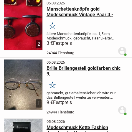
05.08.2026
Manschettenknöpfe gold
Modeschmuck Vintage Paar 3,-
Merken
ältere Manschettenknöpfe, ca. 1,5 cm,
Modeschmuck, gebraucht, Paar 3,-
ältere
Manschettenknöpfe, ca, 1,5 cm,
3 €
Festpreis
2
Modeschmuck, gebraucht, Paar 3,-
24944 Flensburg
Benut
05.08.2026
Brille Brillengestell goldfarben chic
9,-
Merken
gebraucht, gut erhalten
Sicherlich wird nur
das Brillengestell weiter zu verwenden
sein. Ich weiß nicht, welche Gläser
9 €
Festpreis
1
momentan eingesetzt sind.
Frontgröße:
ca. 13,5 cm
Glashöhe: ca. 3 cm
24944 Flensburg
Benut
05.08.2026
Modeschmuck Kette Fashion