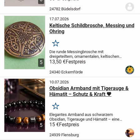
Durchmesser: 3,74 cm
Bitte sehen Sie
sich die Bilder genau an. Sie sind...
24782 Büdelsdorf
17.07.2026
Keltische Schildbrosche, Messing und
Ohring
Merken
Die runde Messingbrosche mit
dreigeteiltem, ornamentalen, keltischen
Muster wurde in Quimper / Bretagne
13,50 €
Festpreis
5
gekauft vor etwa 20 Jahren. Sie ist gut
erhalten, hat einige Kratzer, die aber nur
24340 Eckernförde
mit der Lupe...
10.07.2026
Obsidian Armband mit Tigerauge &
Hämatit – Schutz & Kraft 🖤
Merken
Elegantes Armband aus schwarzem
Obsidian, Tigerauge und Hämatit – eine
kraftvolle Kombination für Schutz, Stärke
15 €
Festpreis
5
und Selbstvertrauen.
🖤 Obsidian – gilt als
kraftvoller Schutzstein und soll negative...
24939 Flensburg