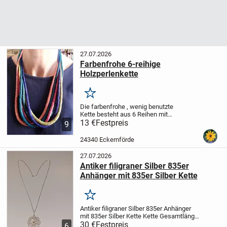
27.07.2026
Farbenfrohe 6-reihige
Holzperlenkette
Merken
Die farbenfrohe , wenig benutzte
Kette besteht aus 6 Reihen mit
Holzscheiben, die vom Verschluß zur
13 €
Festpreis
9
Mitte immer größer im Durchmesser
werden (von 3 - ca. 8 mm Durchmesser).
24340 Eckernförde
Kräftige Farben der 6...
27.07.2026
Antiker filigraner Silber 835er
Anhänger mit 835er Silber Kette
Merken
Antiker filigraner Silber 835er Anhänger
mit 835er Silber Kette
Kette Gesamtlänge:
54 cm
30 €
Festpreis
Kettenstärke: 1,4 mm
Anhänger
6