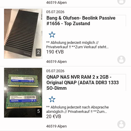
für die Stützen beim Wohnmobil und
46519 Alpen
Wohnwagen....
05.07.2026
Bang & Olufsen- Beolink Passive
#1656 - Top Zustand
Merken
** Abholung jederzeit möglich //
Privatverkauf !! **
Zum Verkauf steht
Beolink Passive Type: 1656 / Baureihe
190 €
VB
2
1165666 von Bang & Olufsen aus 1.
Hand.
Das Beolink Passive ist eine
46519 Alpen
fernbedienbare...
05.07.2026
QNAP NAS NVR RAM 2 x 2GB -
Original QNAP (ADATA DDR3 1333
SO-Dimm
Merken
** Abholung jederzeit nach Absprache
5
abmöglich // Privatverkauf !! **
Zum
Verkauf steht ein Set / 2x RAM-Bausteine
20 €
VB
mit 2 GB von QNAP (Original-Ram -
Erstausrüstung)
Der RAM stammt aus
46519 Alpen
einem QNAP NVR...