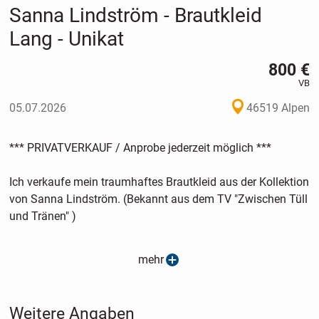
Sanna Lindström - Brautkleid
Lang - Unikat
800 €
VB
05.07.2026
46519 Alpen
*** PRIVATVERKAUF / Anprobe jederzeit möglich ***
Ich verkaufe mein traumhaftes Brautkleid aus der Kollektion
von Sanna Lindström. (Bekannt aus dem TV "Zwischen Tüll
und Tränen" )
Ich habe das Kleid zu meiner eigenen Hochzeit getragen
mehr
(und das auch nur während der eigentlichen Zeremonie)
und es wäre zu schade, diesen Traum jetzt im Schrank
versauern zulassen.
Weitere Angaben