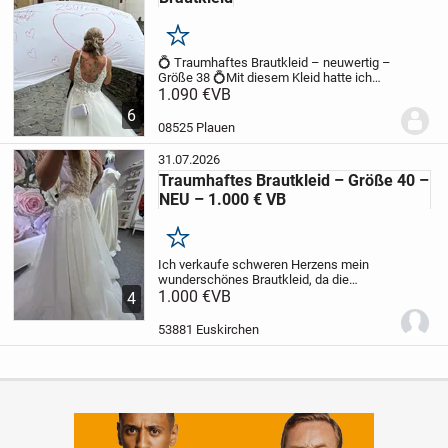
Merken
💍 Traumhaftes Brautkleid – neuwertig –
Größe 38 💍
Mit diesem Kleid hatte ich
meinen perfekten Moment – und genau
1.090 €
VB
dieses Gefühl möchte ich weitergeben 🤍
6
Ich verkaufe mein wunderschönes,
08525 Plauen
hochwertiges...
31.07.2026
Traumhaftes Brautkleid – Größe 40 –
NEU – 1.000 € VB
Merken
Ich verkaufe schweren Herzens mein
wunderschönes Brautkleid, da die
Hochzeit leider nicht stattgefunden hat.
1.000 €
VB
✨
4
Details:
Größe: 40
Zustand: Neuwertig –
das Kleid wurde nur einmal zur Anprobe
53881 Euskirchen
getragen
K...