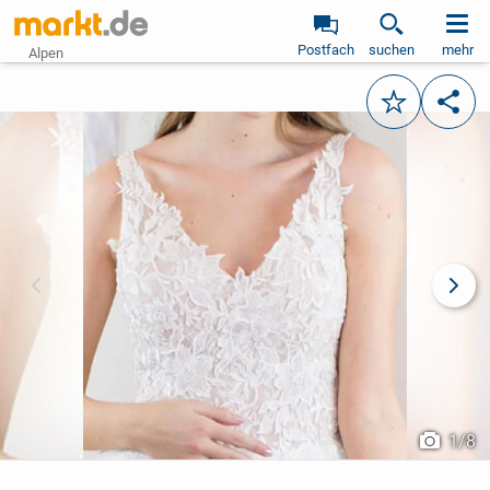
Postfach
suchen
mehr
Alpen
Merken
Teile
vorheriges Bild
näch
1
/
8