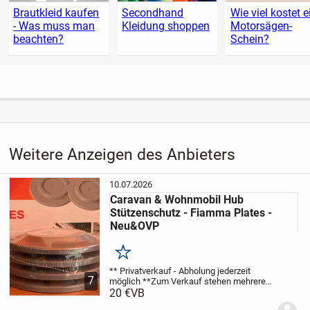
Brautkleid kaufen
Secondhand
Wie viel kostet e
- Was muss man
Kleidung shoppen
Motorsägen-
beachten?
Schein?
Weitere Anzeigen des Anbieters
10.07.2026
Caravan & Wohnmobil Hub
Stützenschutz - Fiamma Plates -
Neu&OVP
Merken
** Privatverkauf - Abholung jederzeit
7
möglich **
Zum Verkauf stehen mehrere
Sets FIAMMA Plates / Modellnummer:
20 €
VB
97901-056.
Die perfekten Unterlegplatten