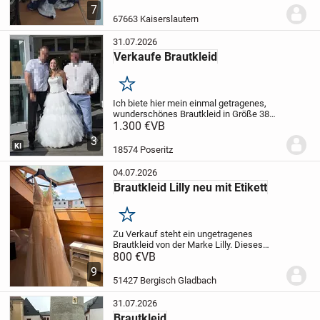
Dieses einzigartige Kleid ist perfekt für
7
eine unvergessliche Hochzeit. Es...
67663 Kaiserslautern
31.07.2026
Verkaufe Brautkleid
Merken
Ich biete hier mein einmal getragenes,
wunderschönes Brautkleid in Größe 38
an, inklusive passendem Reifrock in
1.300 €
VB
Größe M. Es wurde nach der Hochzeit
3
professionell gereinigt und ist bereit für
KI
18574 Poseritz
seinen...
04.07.2026
Brautkleid Lilly neu mit Etikett
Merken
Zu Verkauf steht ein ungetragenes
Brautkleid von der Marke Lilly. Dieses
wurde 2020 im Store in Köln gekauft.
800 €
VB
Aufgrund der Pandemie ist eine kirchliche
9
Hochzeit ausgefallen. Das Kleid ist neu
51427 Bergisch Gladbach
mit...
31.07.2026
Brautkleid