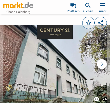
Postfach
suchen
mehr
Übach-Palenberg
Merken
Teile
vorheriges Bild
näch
1
/
4