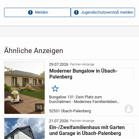
Anzeigen­kennung
c5b666b2
Melden
Jugendschutzverstoß melden
Aufrufe dieser
9
Anzeige
Kategorie
Immobilien
›
Kaufen
›
Häuser
Ähnliche Anzeigen
29.07.2026
Partner-Anzeige
Moderner Bungalow in Übach-
Palenberg
Merken
Bungalow 131: Dein Platz zum
Durchatmen - Modernes Familienleben
auf einer Ebene
Willkommen in deinem
10
neuen Zuhause! Der Bungalow 131
52531 Übach-Palenberg
beweist, wie stilvoll und durchdacht
Wohnen auf einer Ebene sein...
21.07.2026
Partner-Anzeige
Ein-/Zweifamilienhaus mit Garten
und Garage in Übach-Palenberg