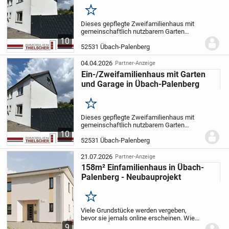
Merken
Dieses gepflegte Zweifamilienhaus mit
gemeinschaftlich nutzbarem Garten
bietet ein vielseitiges Wohnkonzept für
10
Familien, Mehrgenerationenhaushalte
52531 Übach-Palenberg
oder Kapitalanleger. Die Immobilie liegt in
einer...
04.04.2026
Partner-Anzeige
Ein-/Zweifamilienhaus mit Garten
und Garage in Übach-Palenberg
Merken
Dieses gepflegte Zweifamilienhaus mit
gemeinschaftlich nutzbarem Garten
bietet ein vielseitiges Wohnkonzept für
10
Familien, Mehrgenerationenhaushalte
52531 Übach-Palenberg
oder Kapitalanleger. Die Immobilie liegt in
einer...
21.07.2026
Partner-Anzeige
158m² Einfamilienhaus in Übach-
Palenberg - Neubauprojekt
Merken
Viele Grundstücke werden vergeben,
bevor sie jemals online erscheinen. Wie
das funktioniert?
Sprechen Sie mich an:
9