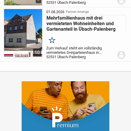
0175 1194950.
Dieses projektiert geplante
52531 Übach-Palenberg
Einfamilienhaus in Übach-Palenberg
bietet...
01.08.2026
Partner-Anzeige
Mehrfamilienhaus mit drei
vermieteten Wohneinheiten und
Gartenanteil in Übach-Palenberg
Merken
Zum Verkauf steht ein vollständig
10
vermietetes Dreiparteienhaus in
Reihenendhausbauweise, dessen
52531 Übach-Palenberg
Haupthaus im Jahr 1938 errichtet und
1970 durch einen Anbau erweitert wurde.
Die Immobilie befindet sich...