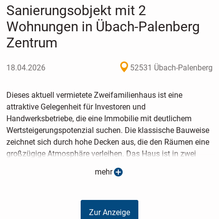
Sanierungsobjekt mit 2
Wohnungen in Übach-Palenberg
Zentrum
18.04.2026
52531 Übach-Palenberg
Dieses aktuell vermietete Zweifamilienhaus ist eine
attraktive Gelegenheit für Investoren und
Handwerksbetriebe, die eine Immobilie mit deutlichem
Wertsteigerungspotenzial suchen. Die klassische Bauweise
zeichnet sich durch hohe Decken aus, die den Räumen eine
großzügige Atmosphäre verleihen. Das Haus ist in zwei
getrennte Wohneinheiten aufgeteilt, ideal für eine
mehr
fortlaufende Kapitalanlage oder zur späteren privaten
Nutzung.
Zur Anzeige
Die Erdgeschosswohnung überzeugt mit einem geräumigen