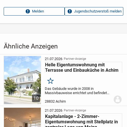
Anzeigen­kennung
ed1f5393
Melden
Jugendschutzverstoß melden
Aufrufe dieser
16
Anzeige
Kategorie
Immobilien
›
Kaufen
›
Wohnungen
Ähnliche Anzeigen
21.07.2026
Partner-Anzeige
Helle Eigentumswohnung mit
Terrasse und Einbauküche in Achim
Merken
Das Gebäude wurde in 2008 in
Massivbauweise errichtet und befindet
sich in gutem Pflegezustand. Die Anlage
10
besteht aus fünf miteinander
28832 Achim
verbundenen Billen mit insgesamt 25
Zwei- und Drei-Zimmer...
21.07.2026
Partner-Anzeige
Kapitalanlage - 2-Zimmer-
Eigentumswohnung mit Stellplatz in