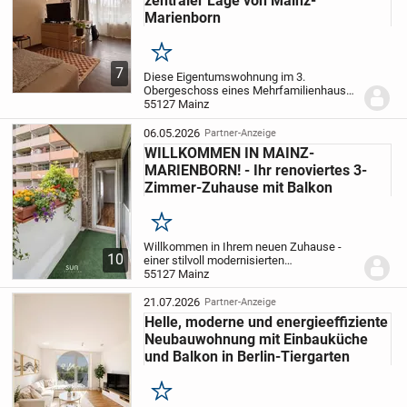
zentraler Lage von Mainz-
Marienborn
Merken
7
Diese Eigentumswohnung im 3.
Obergeschoss eines Mehrfamilienhauses
bietet Ihnen über etwas weniger als 60 m²
55127 Mainz
ein sehr schönes, gepflegtes
Wohnambiente mit Loggia im Stadtteil
06.05.2026
Partner-Anzeige
Marienborn. Die Loggia...
WILLKOMMEN IN MAINZ-
MARIENBORN! - Ihr renoviertes 3-
Zimmer-Zuhause mit Balkon
Merken
Willkommen in Ihrem neuen Zuhause -
10
einer stilvoll modernisierten
Erdgeschosswohnung, die Wohnkomfort,
55127 Mainz
Qualität und ein besonderes Wohngefühl
harmonisch vereint. Auf ca. 84 m²
21.07.2026
Partner-Anzeige
Wohnfläche erwartet Sie...
Helle, moderne und energieeffiziente
Neubauwohnung mit Einbauküche
und Balkon in Berlin-Tiergarten
Merken