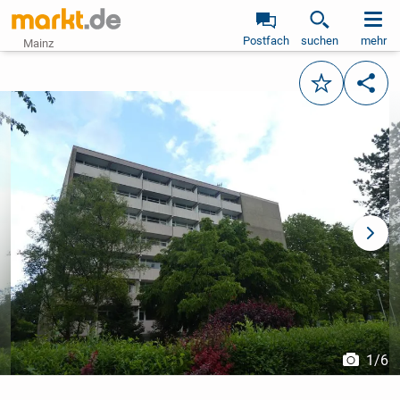
Postfach
suchen
mehr
Mainz
Merken
Teile
vorheriges Bild
näch
1
/
6