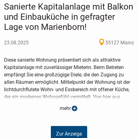
Sanierte Kapitalanlage mit Balkon
und Einbauküche in gefragter
Lage von Marienborn!
23.08.2025
55127 Mainz
Diese sanierte Wohnung präsentiert sich als attraktive
Kapitalanlage mit zuverlässiger Mieterin. Beim Betreten
empfängt Sie eine großzügige Diele, die den Zugang zu
allen Räumen ermöglicht. Mittelpunkt der Wohnung ist der
lichtdurchflutete Wohn- und Essbereich mit offener Küche,
der ein modernes Wohngefühl vermittelt. Von hier aus
gelangen Sie auf den gemütlichen Balkon, der zum
mehr
Entspannen im Freien einlädt. Das Schlafzimmer überzeugt
mit seiner guten Größe und bietet ausreichend Platz für
einen großen Kleiderschrank. Das innenliegende
Zur Anzeige
Badezimmer wurde im Zuge der Sanierung im Jahr 2010