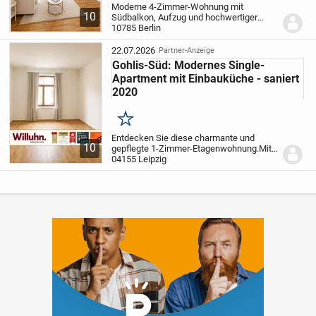
Moderne 4-Zimmer-Wohnung mit
10
Südbalkon, Aufzug und hochwertiger
Ausstattung in Berlin-Tiergarten
10785 Berlin
Diese
moderne 4-Zimmer-Wohnung in Berlin-
Tiergarten überzeugt durch eine helle,
22.07.2026
Partner-Anzeige
ruhige Wohnatmosphäre,...
Gohlis-Süd: Modernes Single-
Apartment mit Einbauküche - saniert
2020
Merken
Entdecken Sie diese charmante und
10
gepflegte 1-Zimmer-Etagenwohnung.
Mit
einer Wohnfläche von 31,5 m² bietet diese
04155 Leipzig
Immobilie ein gemütliches Zuhause für
Singles oder eine ideale Kapitalanlage.
Die...