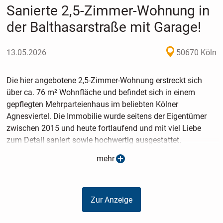
Sanierte 2,5-Zimmer-Wohnung in
der Balthasarstraße mit Garage!
13.05.2026
50670 Köln
Die hier angebotene 2,5-Zimmer-Wohnung erstreckt sich
über ca. 76 m² Wohnfläche und befindet sich in einem
gepflegten Mehrparteienhaus im beliebten Kölner
Agnesviertel. Die Immobilie wurde seitens der Eigentümer
zwischen 2015 und heute fortlaufend und mit viel Liebe
zum Detail saniert sowie hochwertig ausgestattet.
mehr
Bereits beim Betreten der Wohnung überzeugt der
großzügige und offen gestaltete Wohn- und Essbereich
durch seine angenehme Wohnatmosphäre. Die
Zur Anzeige
angrenzende Einbauküche mit modernem Tresenelement
verfügt über einen direkten Zugang zum Balkon und ist mit