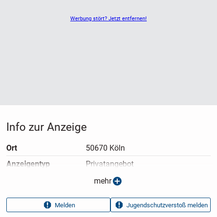
Werbung stört? Jetzt entfernen!
Info zur Anzeige
Ort
50670 Köln
Anzeigen­typ
Privatangebot
Anzeigen­datum
13.05.2026
mehr
Anzeigen­kennung
b8370aea
Melden
Jugendschutzverstoß melden
Aufrufe dieser
21