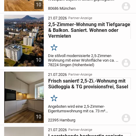
Mehrfamilienhaus aus dem Jahr 1974,
10
das 1985 um zwei exklusive
80686 München
Dachgeschosswohnungen erweitert
wurde, befindet sich diese...
21.07.2026
Partner-Anzeige
2,5-Zimmer-Wohnung mit Tiefgarage
& Balkon. Saniert. Wohnen oder
Vermieten
Merken
Die stilvoll modernisierte 2,5-Zimmer-
10
Wohnung mit einer Wohnfläche von ca. 72
m² befindet sich im 4. Obergeschoss
78224 Singen (Hohentwiel)
eines gepflegten Mehrfamilienhauses im
beliebten Norden von Singen. Dank des...
21.07.2026
Partner-Anzeige
Frisch saniert! 2,5-Zi.-Wohnung mit
Südloggia & TG provisionsfrei, Sasel
Merken
Angeboten wird eine 2,5-Zimmer-
Eigentumswohnung mit ca. 73 m²
Wohnfläche im
Hochparterre eines
10
gepflegten Mehrfamilienhauses aus den
22395 Hamburg
1960er-Jahren - ruhig gelegen in
einer
gefragten Wohnlage von...
21.07.2026
Partner-Anzeige