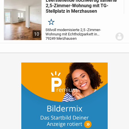
Leerstehende hochwertig sanierte
2,5-Zimmer-Wohnung mit TG-
Stellplatz in Merzhausen
Merken
Stilvoll modernisierte 2,5 -Zimmer-
10
Wohnung mit Echtholzparkett in
Merzhausen
79249 Merzhausen
Willkommen in Ihrem neuen
Zuhause über den Dächern von
Merzhausen.
Diese großzügig
geschnittene 2,5 -Zimmer-Wohnung...