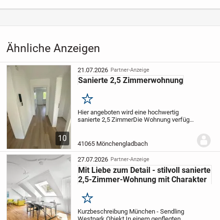
Anzeige
Kategorie
Immobilien
›
Kaufen
›
Wohnungen
Ähnliche Anzeigen
21.07.2026
Partner-Anzeige
Sanierte 2,5 Zimmerwohnung
Merken
Hier angeboten wird eine hochwertig
sanierte 2,5 Zimmer
Die Wohnung verfügt
über einen attraktiven Grundriss und ist
ideal für Ein- bis maximal
10
Dreipersonenhaushalte.
Die Wohnung
41065 Mönchengladbach
befindet sich in...
27.07.2026
Partner-Anzeige
Mit Liebe zum Detail - stilvoll sanierte
2,5-Zimmer-Wohnung mit Charakter
Merken
Kurzbeschreibung München - Sendling
Westpark Objekt In einem gepflegten