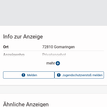
Info zur Anzeige
Ort
72810 Gomaringen
Anzeigen­typ
Privatangebot
Anzeigen­datum
07.07.2026
mehr
Anzeigen­kennung
42be687a
Melden
Jugendschutzverstoß melden
Aufrufe dieser
28
Anzeige
Kategorie
Elektronik & Technik
›
Unterhaltungselektronik
›
TV
›
Fernseher
Ähnliche Anzeigen