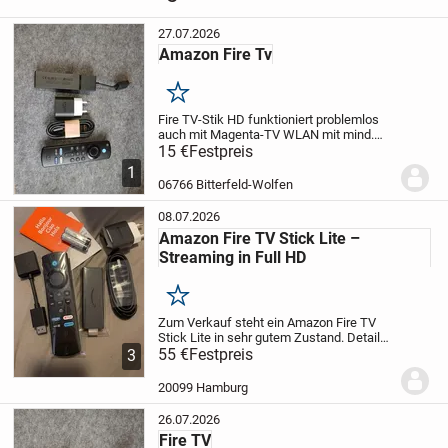
27.07.2026
Amazon Fire Tv
Merken
Fire TV-Stik HD funktioniert problemlos
auch mit Magenta-TV
WLAN mit mind.
50Mbit/sec. und AMAZON Kundenkonto
15 €
Festpreis
sind Voraussetzung.
Versand mit
1
HERMES
06766 Bitterfeld-Wolfen
08.07.2026
Amazon Fire TV Stick Lite –
Streaming in Full HD
Merken
Zum Verkauf steht ein Amazon Fire TV
Stick Lite in sehr gutem Zustand.
Details:
• Streaming in Full HD
55 €
Festpreis
• Mit Alexa-
3
Sprachfernbedienung Lite
• Zugriff auf
Prime Video, Netflix, YouTube, Disney+,...
20099 Hamburg
26.07.2026
Fire TV