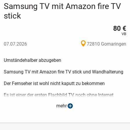
Samsung TV mit Amazon fire TV
stick
80 €
VB
07.07.2026
72810 Gomaringen
Umständehalber abzugeben
Samsung TV mit Amazon fire TV stick und Wandhalterung
Der Fernseher ist wohl nicht kaputt zu bekommen
Es ist einer der ersten Flachbild TV, noch ohne Internet
mehr
Aber der läuft, wie am ersten Tag
Super Bild!
Ich habe mir den Stick gekauft, und da so einige Apps