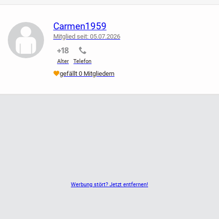
draufgespielt
Carmen1959
Somit habe ich alle Vorteile, die ich sonst auch hätte
Mitglied seit: 05.07.2026
nicht verifiziert
nicht verifiziert
Ich hätte gerne 80 Euro für alles zusammen VHB
Alter
Telefon
gefällt 0 Mitgliedern
Werbung stört? Jetzt entfernen!