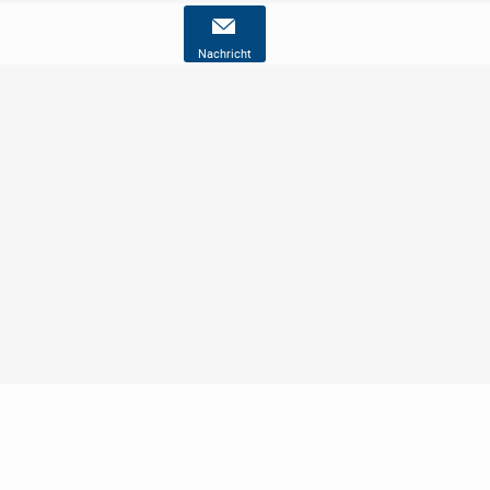
Nachricht
Nutzungsbedingungen
Datenschutz
Barrierefreiheit
Impressum
Kontakt
Hilfe
Sicherheit
Jugendschutz
Login
Konto löschen
Premium buchen
Abo kündigen