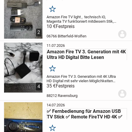
Merken
Amazon Fire TV light , technisch iO,
Magenta TV funktioniert mitdiesem Stik,
Einstellungen zurückgesetzt, ohne
10 €
Festpreis
Batterien für die Fernbedienung (2x
2
R3)
Versand durch HERMES
06766 Bitterfeld-Wolfen
11.07.2026
Amazon Fire TV 3. Generation mit 4K
Ultra HD Digital Bitte Lesen
Merken
Amazon Fire TV 3. Generation mit 4K Ultra
HD Digital mit sehr vielen Möglichkeiten
filme zu Streamen der Fire TV über W-Lan
35 €
Festpreis
4
oder Bluetooth dier Fire TV Fuktioniert
Einwandfrei Habe auch noch einen...
88212 Ravensburg
14.07.2026
✅️ Fernbedienung für Amazon USB
TV Stick ✅️ Remote FireTV HD 4K ✅️
Merken