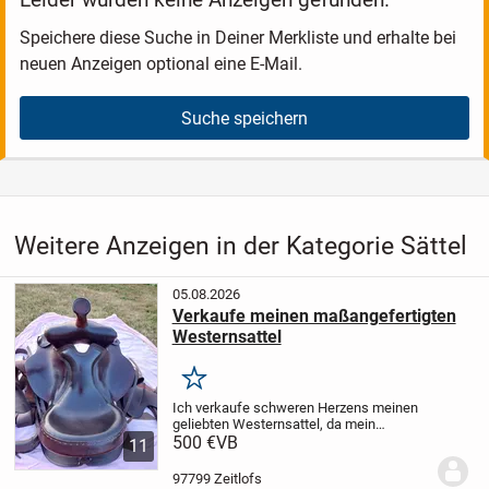
Speichere diese Suche in Deiner Merkliste und erhalte bei
neuen Anzeigen optional eine E-Mail.
Suche speichern
Weitere Anzeigen in der Kategorie Sättel
05.08.2026
Verkaufe meinen maßangefertigten
Westernsattel
Merken
Ich verkaufe schweren Herzens meinen
geliebten Westernsattel, da mein
Haflinger inzwischen zu alt geworden ist
500 €
VB
11
und leider nicht mehr geritten werden
kann.
Der Sattel ist maßangefertigt,
97799 Zeitlofs