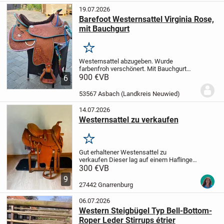
19.07.2026
Barefoot Westernsattel Virginia Rose,
mit Bauchgurt
Merken
Westernsattel abzugeben. Wurde
farbenfroh verschönert.
Mit Bauchgurt
von Barefoot.
900 €
VB
Kann gerne persönlich
6
abgeholt werden. Beim Versand müsste
ich die Kosten erfragen.
Privat erkauf
53567 Asbach (Landkreis Neuwied)
ohne Garantie,...
14.07.2026
Westernsattel zu verkaufen
Merken
Gut erhaltener Westensattel zu
verkaufen
Dieser lag auf einem Haflinger
mit kurzem Rücken, Maße sind bei den
300 €
VB
Bildern dabei.
Fenderausrichtung
9
dabei,
Kinderfender 20€,
Gelsattelgurt
27442 Gnarrenburg
20€,
schwarzes...
06.07.2026
Western Steigbügel Typ Bell-Bottom-
Roper Leder Stirrups étrier