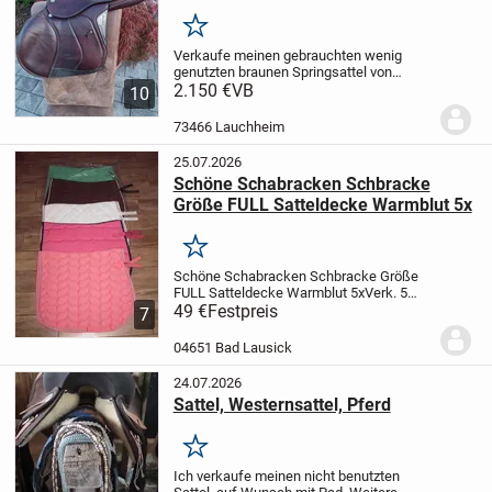
Merken
Verkaufe meinen gebrauchten wenig
genutzten braunen Springsattel von
Equiline. Er hat die normalen
2.150 €
VB
10
Gebrauchsspuren, ist dennoch in einen
Top Zustand. Hinten hat er eine kleine
73466 Lauchheim
Beschädigung, die den...
25.07.2026
Schöne Schabracken Schbracke
Größe FULL Satteldecke Warmblut 5x
Merken
Schöne Schabracken Schbracke Größe
FULL Satteldecke Warmblut 5x
Verk. 5
schöne Schabracken, in verschiedenen
49 €
Festpreis
7
Farben, alles Größe Full, verschiedene
Stepung, mit Zierbiese, alle noch
04651 Bad Lausick
ungenutzt, top...
24.07.2026
Sattel, Westernsattel, Pferd
Merken
Ich verkaufe meinen nicht benutzten