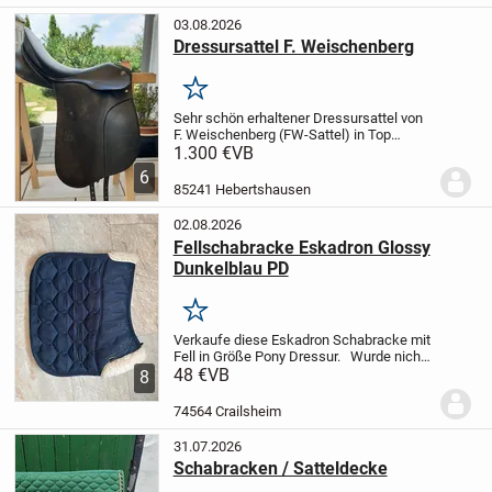
besteht aus...
03.08.2026
Dressursattel F. Weischenberg
Merken
Sehr schön erhaltener Dressursattel von
F. Weischenberg (FW-Sattel) in Top
Zustand. Der Sattel wurde 1 1/2 Jahre
1.300 €
VB
benutzt und weißt keine Defekte auf. Das
6
zeigen auch die Fotos. Sitzfläche 17"
85241 Hebertshausen
und...
02.08.2026
Fellschabracke Eskadron Glossy
Dunkelblau PD
Merken
Verkaufe diese Eskadron Schabracke mit
Fell in Größe Pony Dressur.
Wurde nicht
so oft genutzt und so gut es geht geputzt.
48 €
VB
8
Versandkosten übernimmt der Käufer.
Da
Privatverkauf keine Garantie,...
74564 Crailsheim
31.07.2026
Schabracken / Satteldecke