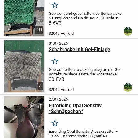
Merken
Gebracht und gut erhalten.
Je Schabracke
5 € zzgl Versand
Da die neue EU-Richtlinie
jetzt 1 Jahr Gewährleistung auch für
5 €
VB
Privatverkäufer vorsieht - soweit der
10
Verkäufer es nicht ausschließt...
32049 Herford
31.07.2026
Schabracke mit Gel-Einlage
Merken
Gebrachte Schabracke in olivgrün mit Gel-
Korrektureinlage. Hatte die Schabracke
unter einem VSD Sattel mit 17 und 18
30 €
VB
Sitzgröße.
Ein paar Haare sind leider noch
4
vorhanden.
Da die neue EU-Richtlinie...
32049 Herford
27.07.2026
Euroriding Opal Sensitiv
*Schnäpochen*
Merken
Euroriding Opal Sensitiv Dressursattel –
18 Zoll | Kammerweite 38 ( auf 40