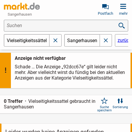
Postfach
mehr
Sangerhausen
Suchen
zurück
Vielseitigkeitssättel
Sangerhausen
schließen
schließen
Anzeige nicht verfügbar
Schade … Die Anzeige „92dcc67e“ gilt leider nicht
mehr. Aber vielleicht wirst du fündig bei den aktuellen
Anzeigen aus der Kategorie Vielseitigkeitssättel.
0 Treffer
Vielseitigkeitssattel gebraucht in
Sangerhausen
Suche
Sortierung
speichern
Leider wurden keine Anzeigen gefunden.