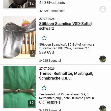
veränderbar)
450 €
Festpreis
Ich verkaufe meinen
12
gepflegten Euroriding Opal Sensitiv
Dressursattel in der Farbe Schwarz.
Der
42899 Remscheid
Sattel...
27.07.2026
Stübben Scandica VSD-Sattel,
schwarz
Merken
Stübben Scandica VSD-Sattel, schwarz
zu verkaufen VB: 329 €,
Kammer 27,
Sitzfläche 17,5 Zoll
329 €
VB
Abholung in Baunatal,
5
kann gegen Kaution ausprobiert werden
Beide Sättel sind in einem guten...
34225 Baunatal
27.07.2026
Trense, Reithalfter, Martingall,
Schabracke u.u.u.
Merken
Trensenteil mit Kinnnriehmen 5 €,
3
Reithalfter (engl., hann. u. komb.) braun 5
€,
8 €
Martingall (braun) 10 €,
Festpreis
Kopfnummern
12
für Turnier 5 €
Schabracke Eskadron
weiß, Springen, bordeaux...
34225 Baunatal