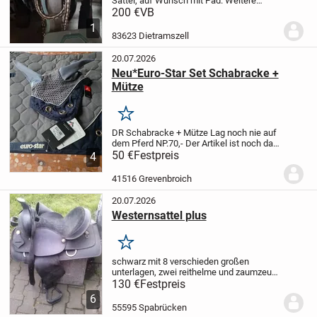
Sattel, auf Wunsch mit Pad. Weitere
Bilder sind auf Anfrage möglich. Geeignet
200 €
VB
für Warmblut.
Versand möglich.
1
83623 Dietramszell
20.07.2026
Neu*Euro-Star Set Schabracke +
Mütze
Merken
DR Schabracke + Mütze
Lag noch nie auf
dem Pferd
NP.70,-
Der Artikel ist noch da
solange er eingestellt ist,
50 €
Festpreis
biete noch viele
4
andere Artikel an
Pay Pal vorhanden
Die
Ware wird unter...
41516 Grevenbroich
20.07.2026
Westernsattel plus
Merken
schwarz mit 8 verschieden großen
unterlagen, zwei reithelme und zaumzeug
abzuholen kreis kh
130 €
Festpreis
6
55595 Spabrücken