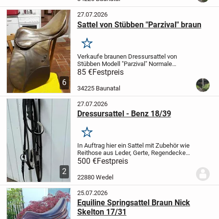
27.07.2026
Sattel von Stübben "Parzival" braun
Merken
Verkaufe braunen Dressursattel von
Stübben Modell "Parzival"
Normale
Sitzfläche, Kammer 30,5
gebraucht,
85 €
Festpreis
Sattelblätter wurden vom Sattler
6
teilerneuert
34225 Baunatal
27.07.2026
Dressursattel - Benz 18/39
Merken
In Auftrag hier ein Sattel mit Zubehör wie
Reithose aus Leder, Gerte, Regendecke
und Putzkasten.
Der Sattel ist inklusive
500 €
Festpreis
zwei Satteldecken, Steigbügeln, Gurten
2
sowie einem Sattelhalter.
500€
Verkauf...
22880 Wedel
25.07.2026
Equiline Springsattel Braun Nick
Skelton 17/31