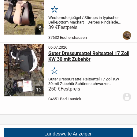
Merken
Westernsteigbügel / Stirrups in typischer
Bell-Bottom Machart
Derbes Rindsleder
traditionell geschnürt. Die Stirrups sind so
39 €
Festpreis
5
gearbeitet, dass auch der Fuß eines
Mitteleuropäers samt Stiefel...
37632 Eschershausen
06.07.2026
Guter Dressursattel Reitsattel 17 Zoll
KW 30 mit Zubehör
Merken
Guter Dressursattel Reitsattel 17 Zoll KW
30 mit Zubehör
Schöner schwarzer
Dressursattel Sitzgröße 17 Zoll mit 30er
250 €
Festpreis
12
Kammerweite, mit selber wechselbarem
Kopfeisen, Hersteller Daslö bei Tattini,...
04651 Bad Lausick
Landesweite Anzeigen