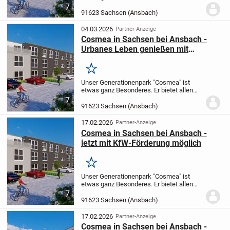
Komfort, den Sie für ein
7
selbstbestimmtes Leben brauchen, egal
91623 Sachsen (Ansbach)
ob zu zweit oder alleine.
Moderne und
gelungene Wohnungsgru...
04.03.2026
Partner-Anzeige
Cosmea in Sachsen bei Ansbach -
Urbanes Leben genießen mit
fränkisch-idyllischem Flair
Merken
Unser Generationenpark "Cosmea" ist
etwas ganz Besonderes.
Er bietet allen
Komfort, den Sie für ein
7
selbstbestimmtes Leben brauchen, egal
91623 Sachsen (Ansbach)
ob zu zweit oder alleine.
Moderne und
gelungene Wohnungsgru...
17.02.2026
Partner-Anzeige
Cosmea in Sachsen bei Ansbach -
jetzt mit KfW-Förderung möglich
Merken
Unser Generationenpark "Cosmea" ist
etwas ganz Besonderes.
Er bietet allen
Komfort, den Sie für ein
7
selbstbestimmtes Leben brauchen, egal
91623 Sachsen (Ansbach)
ob zu zweit oder alleine.
Moderne und
gelungene Wohnungsgru...
17.02.2026
Partner-Anzeige
Cosmea in Sachsen bei Ansbach -