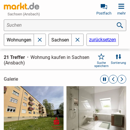
Postfach
mehr
Sachsen (Ansbach)
Suchen
zurücksetzen
Wohnungen
Sachsen
schließen
schließen
21 Treffer
Wohnung kaufen in Sachsen
(Ansbach)
Suche
Sortierung
speichern
Galerie
automatische R
zurückblät
weite