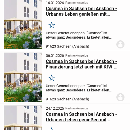
gelungene Wohnungsgru...
16.01.2026
Partner-Anzeige
Cosmea in Sachsen bei Ansbach -
Urbanes Leben genießen mit
fränkisch-idyllischem Flair
Merken
Unser Generationenpark "Cosmea" ist
etwas ganz Besonderes.
Er bietet allen
Komfort, den Sie für ein
7
selbstbestimmtes Leben brauchen, egal
91623 Sachsen (Ansbach)
ob zu zweit oder alleine.
Moderne und
gelungene Wohnungsgru...
06.01.2026
Partner-Anzeige
Cosmea in Sachsen bei Ansbach -
Finanzierung jetzt auch mit KfW-
Förderung möglich
Merken
Unser Generationenpark "Cosmea" ist
etwas ganz Besonderes.
Er bietet allen
Komfort, den Sie für ein
7
selbstbestimmtes Leben brauchen, egal
91623 Sachsen (Ansbach)
ob zu zweit oder alleine.
Moderne und
gelungene Wohnungsgru...
24.12.2025
Partner-Anzeige
Cosmea in Sachsen bei Ansbach -
Urbanes Leben genießen mit
fränkisch-idyllischem Flair