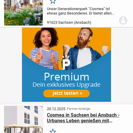
Merken
Unser Generationenpark "Cosmea" ist
etwas ganz Besonderes.
Er bietet allen
Komfort, den Sie für ein
7
selbstbestimmtes Leben brauchen, egal
91623 Sachsen (Ansbach)
ob zu zweit oder alleine.
Moderne und
gelungene Wohnungsgru...
20.12.2025
Partner-Anzeige
Cosmea in Sachsen bei Ansbach -
Urbanes Leben genießen mit
fränkisch-idyllischem Flair