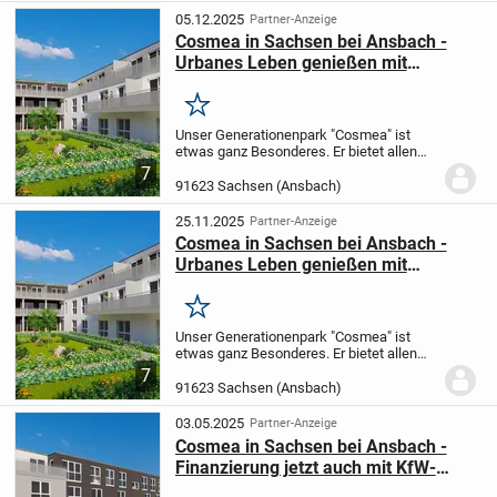
gelungene Wohnungsgru...
05.12.2025
Partner-Anzeige
Cosmea in Sachsen bei Ansbach -
Urbanes Leben genießen mit
fränkisch-idyllischem Flair
Merken
Unser Generationenpark "Cosmea" ist
etwas ganz Besonderes.
Er bietet allen
Komfort, den Sie für ein
7
selbstbestimmtes Leben brauchen, egal
91623 Sachsen (Ansbach)
ob zu zweit oder alleine.
Moderne und
gelungene Wohnungsgru...
25.11.2025
Partner-Anzeige
Cosmea in Sachsen bei Ansbach -
Urbanes Leben genießen mit
fränkisch-idyllischem Flair
Merken
Unser Generationenpark "Cosmea" ist
etwas ganz Besonderes.
Er bietet allen
Komfort, den Sie für ein
7
selbstbestimmtes Leben brauchen, egal
91623 Sachsen (Ansbach)
ob zu zweit oder alleine.
Moderne und
gelungene Wohnungsgru...
03.05.2025
Partner-Anzeige
Cosmea in Sachsen bei Ansbach -
Finanzierung jetzt auch mit KfW-
Förderung möglich