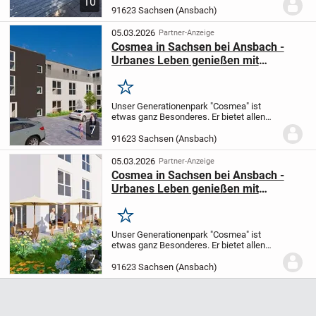
10
attraktive 2-Zimmer-Eigentumswohnung
91623 Sachsen (Ansbach)
in ruhiger Hanglage
Diese gepflegte
Eigentumswohnung überzeugt durch...
05.03.2026
Partner-Anzeige
Cosmea in Sachsen bei Ansbach -
Urbanes Leben genießen mit
fränkisch-idyllischem Flair
Merken
Unser Generationenpark "Cosmea" ist
etwas ganz Besonderes.
Er bietet allen
Komfort, den Sie für ein
7
selbstbestimmtes Leben brauchen, egal
91623 Sachsen (Ansbach)
ob zu zweit oder alleine.
Moderne und
gelungene Wohnungsgru...
05.03.2026
Partner-Anzeige
Cosmea in Sachsen bei Ansbach -
Urbanes Leben genießen mit
fränkisch-idyllischem Flair
Merken
Unser Generationenpark "Cosmea" ist
etwas ganz Besonderes.
Er bietet allen
Komfort, den Sie für ein
7
selbstbestimmtes Leben brauchen, egal
91623 Sachsen (Ansbach)
ob zu zweit oder alleine.
Moderne und
gelungene Wohnungsgru...