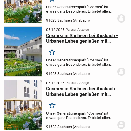
Merken
Unser Generationenpark "Cosmea" ist
etwas ganz Besonderes.
Er bietet allen
Komfort, den Sie für ein
7
selbstbestimmtes Leben brauchen, egal
91623 Sachsen (Ansbach)
ob zu zweit oder alleine.
Moderne und
gelungene Wohnungsgru...
05.12.2025
Partner-Anzeige
Cosmea in Sachsen bei Ansbach -
Urbanes Leben genießen mit
fränkisch-idyllischem Flair
Merken
Unser Generationenpark "Cosmea" ist
etwas ganz Besonderes.
Er bietet allen
Komfort, den Sie für ein
7
selbstbestimmtes Leben brauchen, egal
91623 Sachsen (Ansbach)
ob zu zweit oder alleine.
Moderne und
gelungene Wohnungsgru...
05.12.2025
Partner-Anzeige
Cosmea in Sachsen bei Ansbach -
Urbanes Leben genießen mit
fränkisch-idyllischem Flair
Merken
Unser Generationenpark "Cosmea" ist
etwas ganz Besonderes.
Er bietet allen
Komfort, den Sie für ein
7
selbstbestimmtes Leben brauchen, egal
91623 Sachsen (Ansbach)
ob zu zweit oder alleine.
Moderne und