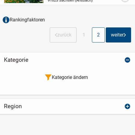
91623 Sachsen (Ansbach)
ob zu zweit oder alleine.
Moderne und
gelungene Wohnungsgru...
Rankingfaktoren
zurück
1
2
weiter
Kategorie
Kategorie ändern
Region