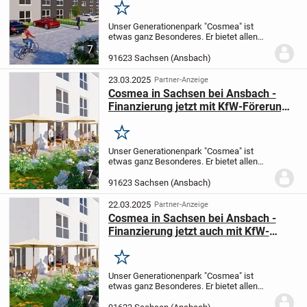
Merken
Unser Generationenpark "Cosmea" ist
etwas ganz Besonderes.
Er bietet allen
Komfort, den Sie für ein
7
selbstbestimmtes Leben brauchen, egal
91623 Sachsen (Ansbach)
ob zu zweit oder alleine.
Moderne und
gelungene Wohnungsgru...
23.03.2025
Partner-Anzeige
Cosmea in Sachsen bei Ansbach -
Finanzierung jetzt mit KfW-Förerung
möglich
Merken
Unser Generationenpark "Cosmea" ist
etwas ganz Besonderes.
Er bietet allen
Komfort, den Sie für ein
7
selbstbestimmtes Leben brauchen, egal
91623 Sachsen (Ansbach)
ob zu zweit oder alleine.
Moderne und
gelungene Wohnungsgru...
22.03.2025
Partner-Anzeige
Cosmea in Sachsen bei Ansbach -
Finanzierung jetzt auch mit KfW-
Förderung möglich
Merken
Unser Generationenpark "Cosmea" ist
etwas ganz Besonderes.
Er bietet allen
Komfort, den Sie für ein
7
selbstbestimmtes Leben brauchen, egal