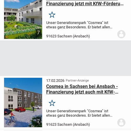
Finanzierung jetzt mit KfW-Förderung
möglich
Merken
Unser Generationenpark "Cosmea" ist
etwas ganz Besonderes.
Er bietet allen
Komfort, den Sie für ein
7
selbstbestimmtes Leben brauchen, egal
91623 Sachsen (Ansbach)
ob zu zweit oder alleine.
Moderne und
gelungene Wohnungsgru...
17.02.2026
Partner-Anzeige
Cosmea in Sachsen bei Ansbach -
Finanzierung jetzt auch mit KfW-
Förderung möglich
Merken
Unser Generationenpark "Cosmea" ist
etwas ganz Besonderes.
Er bietet allen
Komfort, den Sie für ein
7
selbstbestimmtes Leben brauchen, egal
91623 Sachsen (Ansbach)
ob zu zweit oder alleine.
Moderne und