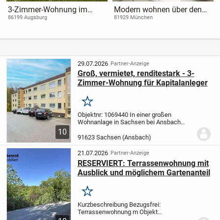
3-Zimmer-Wohnung im
Modern wohnen über den
Erbbaurecht
Dächern - 3-Zimmer-
86199 Augsburg
81929 München
NEUBAU mit Dachterrasse &
Aufzug
29.07.2026
Partner-Anzeige
Groß, vermietet, renditestark - 3-
Zimmer-Wohnung für Kapitalanleger
Merken
Objektnr: 1069440
In einer großen
Wohnanlage in Sachsen bei Ansbach
befindet sich diese großzügige 3-Zimmer-
10
Wohnung mit einer Wohnfläche von ca.
91623 Sachsen (Ansbach)
107 m². Die Wohnung liegt im Bienenweg
14 und eignet...
21.07.2026
Partner-Anzeige
RESERVIERT: Terrassenwohnung mit
Ausblick und möglichem Gartenanteil
Merken
Kurzbeschreibung Bezugsfrei:
Terrassenwohnung m Objekt
RESERVIERT
Wohnen mit Weitblick -