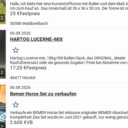
Hallo,
ich biete hier eine Kunststofftonne mit Rollen und dem Maß 4
cm zum Kauf an. Das Innenmaß ist 36 x 36 x 50 cm. Die Tonne ist 
Mängel, sauber, geruchsfrei und kann als Futtertonn...
25 €
Festpreis
2
56588 Waldbreitbach
06.08.2026
HARTOG LUCERNE-MIX
Merken
Hartog Lucerne-mix, 18kg/90l Ballen/Sack, das ORIGINAL, idealer
Raufutterersatz oder als gesunde Zugabe !
Preis bei Abnahme von 
Ballen 16,90 Euro/Stück inkl. MWSt und ab Lager bei Barzahlung...
17,20 €
Festpreis
2
48477 Hörstel
06.08.2026
Bemer Horse Set zu verkaufen
Merken
Verkaufe ein BEMER Horse Set inklusive originaler BEMER Abschwi
Komplettset.
Das Set wurde im Juni 2021 gekauft, nur wenig genut
befindet sich in einem sehr guten, gepflegten Zustand....
2.600 €
VB
2