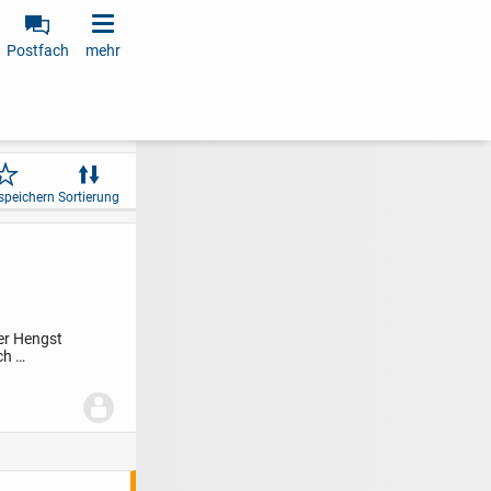
Postfach
mehr
speichern
Sortierung
er Hengst
rch