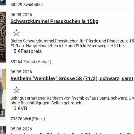
88529 Zwiefalten
06.08.2026
Schwarzkümmel Presskuchen je 15kg
Merken
Bieten Schwarzkümmel Presskuchen für Pferde und Rinder zu je 15 
EUR an.
Haupteinsatzbereiche und Effekte
Atemwege: Hilft bei
staubbedingtem Husten, leichten Bronchialreizungen und...
15 €
Festpreis
1
39264 Zerbst (Anhalt)
06.08.2026
Reithelm "Wembley" Grösse 58 (71/2), schwarz, samt
Merken
Sehr gut erhaltener Reithelm von "Wembley" aus Samt, schwarz, Gr
ohne Beschädigugen. Selten gebraucht.
10 €
VB
3
79576 Weil (Rhein)
05.08.2026