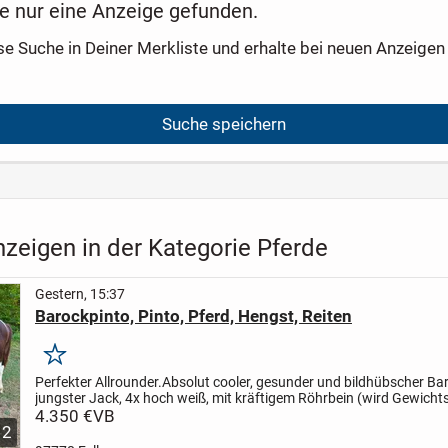
e nur eine Anzeige gefunden.
se Suche in Deiner Merkliste und erhalte bei neuen Anzeigen 
Suche speichern
zeigen in der Kategorie Pferde
Gestern, 15:37
Barockpinto, Pinto, Pferd, Hengst, Reiten
Merken
Perfekter Allrounder.
Absolut cooler, gesunder und bildhübscher Ba
jungster Jack, 4x hoch weiß, mit kräftigem Röhrbein (wird Gewichts
hoher Aufrichtung und massiver Halsung. Beide...
4.350 €
VB
12