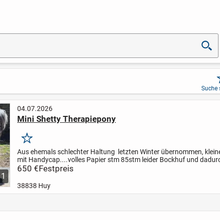
Suche 
04.07.2026
Mini Shetty Therapiepony
Merken
Aus ehemals schlechter Haltung letzten Winter übernommen, klein
mit Handycap....volles Papier stm 85stm leider Bockhuf und dadu
Fehlstellung...ab und an tickt er mal sonst fit!! Bei mir...
650 €
Festpreis
11
38838 Huy