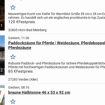
Merken
Neuwertiges Kumt von Kiefer für Warmblut Größe 59 cm x 28 cm Ed
rahmen. Es handelt sich um ein englisches prunkkumte in top Zust
zweites etwas kleiner ist auch vorhanden
120 €
Festpreis
1
32805 Horn-Bad Meinberg
Gestern, 11:30
Paddockzäune für Pferde | Weidezäune, Pferdekoppel
Pferdezäune
Merken
Robuste Paddock- und Pferdezäune für sichere Pferdekoppeln
Sich
Pferde mit hochwertigen Paddockzäunen und Weidezäunen für Pferd
2
langlebig und einfach zu montieren.
85 €
Festpreis
Unsere...
27283 Verden (Aller)
Gestern, 08:16
braune Halbtonne 46 x 53 x 92 cm
Merken