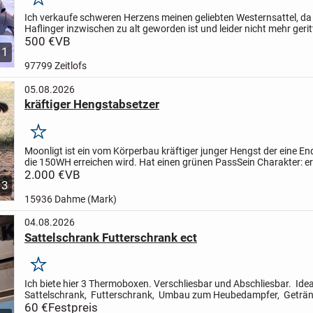
Merken
Ich verkaufe schweren Herzens meinen geliebten Westernsattel, da
Haflinger inzwischen zu alt geworden ist und leider nicht mehr ger
kann.
500 €
Der Sattel ist maßangefertigt, besteht aus...
VB
11
97799 Zeitlofs
05.08.2026
kräftiger Hengstabsetzer
Merken
Moonligt ist ein vom Körperbau kräftiger junger Hengst der eine E
die 150WH erreichen wird. Hat einen grünen Pass
Sein Charakter: er
Wesen her ein ruhiger Jung Hengst , hat auch...
2.000 €
VB
3
15936 Dahme (Mark)
04.08.2026
Sattelschrank Futterschrank ect
Merken
Ich biete hier 3 Thermoboxen. Verschliesbar und Abschliesbar. Idea
Sattelschrank, Futterschrank, Umbau zum Heubedampfer, Geträn
kühl halten ect. Hält alles trocken und sauber.
60 €
Festpreis
Pre...