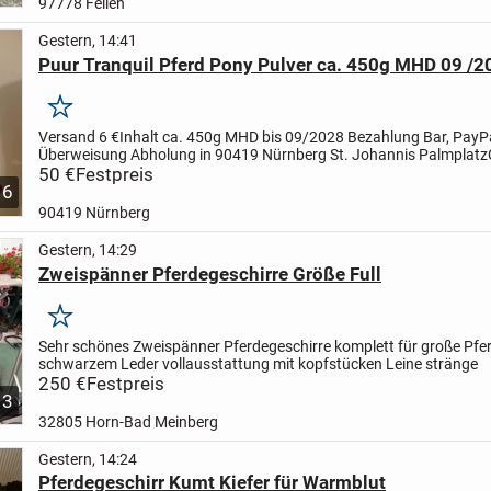
97778 Fellen
Gestern, 14:41
Puur Tranquil Pferd Pony Pulver ca. 450g MHD 09 /2
Merken
Versand 6 €
Inhalt ca. 450g
MHD bis 09/2028
Bezahlung Bar, PayPa
Überweisung
Abholung in 90419 Nürnberg St. Johannis Palmplatz
relax chill tranquility tranquil beruhigend Beruhigung...
50 €
Festpreis
6
90419 Nürnberg
Gestern, 14:29
Zweispänner Pferdegeschirre Größe Full
Merken
Sehr schönes Zweispänner Pferdegeschirre komplett für große Pfe
schwarzem Leder vollausstattung mit kopfstücken Leine stränge
250 €
Festpreis
3
32805 Horn-Bad Meinberg
Gestern, 14:24
Pferdegeschirr Kumt Kiefer für Warmblut