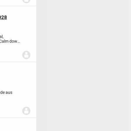
028
l,
Calm down
rde aus