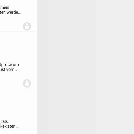
 mein
itten werden
ndgröße um
 ist vom
l als
kekisten