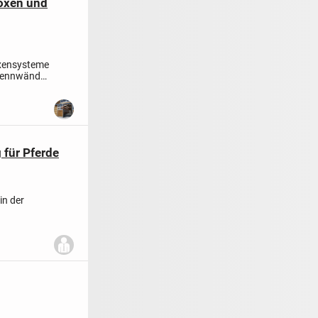
boxen und
oxensysteme
Trennwände
 für Pferde
in der