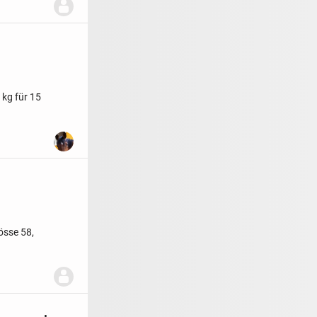
kg für 15
össe 58,