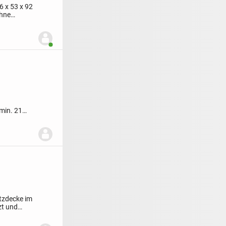
6 x 53 x 92
ohne
Benutzer ist online
min. 21
tzdecke im
zt und