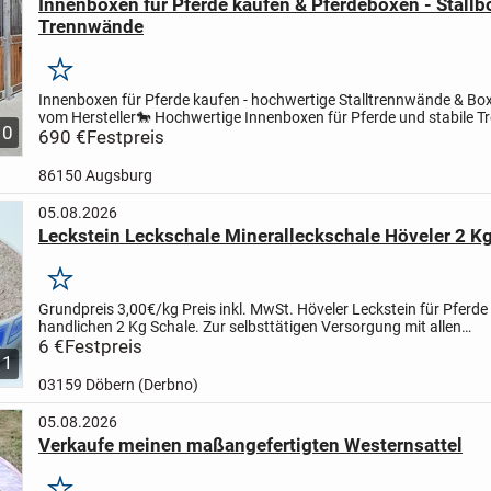
Innenboxen für Pferde kaufen & Pferdeboxen - Stall
Trennwände
Merken
Innenboxen für Pferde kaufen - hochwertige Stalltrennwände & B
vom Hersteller
🐎 Hochwertige Innenboxen für Pferde und stabile 
10
für moderne Pferdeställe
690 €
Festpreis
Unsere Innenboxen für...
86150 Augsburg
05.08.2026
Leckstein Leckschale Mineralleckschale Höveler 2 Kg
Merken
Grundpreis 3,00€/kg
Preis inkl. MwSt.
Höveler Leckstein für Pferde 
handlichen 2 Kg Schale.
Zur selbsttätigen Versorgung mit allen
lebenswichtigen Mineralien und Spurenelementen.
6 €
Festpreis
...
1
03159 Döbern (Derbno)
05.08.2026
Verkaufe meinen maßangefertigten Westernsattel