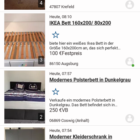
keine Beschädigungen auf.
Maße
4
ca.110x60x45cm.
ABGABE GEGEN
47807 Krefeld
GEBOT
Bitte schauen...
Heute, 08:10
IKEA Bett 160x200/ 80x200
Merken
biete hier ein weißes Ikea Bett in der
Größe 160x200cm an, das sich perfekt
als Tagesbett oder Gästebett eignet. Es
100 €
Festpreis
kommt mit einem passenden Lattenrost
3
und bietet dank der drei integrierten...
86150 Augsburg
Benut
Heute, 07:57
Modernes Polsterbett in Dunkelgrau
Merken
Verkaufe ein modernes Polsterbett in
Dunkelgrau. Das Bett befindet sich in
einem sehr gepflegten, neuwertigen
250 €
VB
Zustand und weist keinerlei
2
Gebrauchsspuren auf.
Maße:
*
06869 Coswig (Anhalt)
Liegefläche: 190 × 200 cm
*...
Heute, 07:54
Moderner Kleiderschrank in