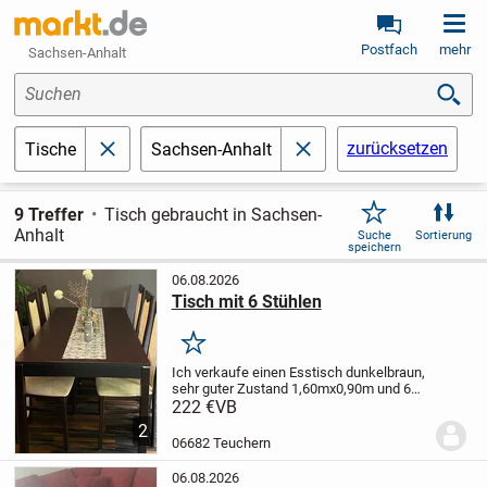
Postfach
mehr
Sachsen-Anhalt
Suchen
zurücksetzen
Tische
Sachsen-Anhalt
schließen
schließen
9 Treffer
Tisch gebraucht in Sachsen-
Anhalt
Suche
Sortierung
speichern
06.08.2026
Tisch mit 6 Stühlen
Merken
Ich verkaufe einen Esstisch dunkelbraun,
sehr guter Zustand 1,60mx0,90m und 6
passende Stühle dunkelbraun/
222 €
VB
cremefarben.
Bei Fragen bitte melden.
2
06682 Teuchern
06.08.2026