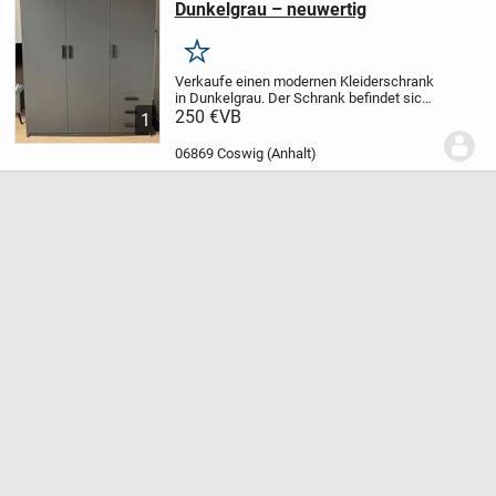
Dunkelgrau – neuwertig
Merken
Verkaufe einen modernen Kleiderschrank
in Dunkelgrau. Der Schrank befindet sich
in einem sehr gepflegten, neuwertigen
250 €
VB
1
Zustand und weist keinerlei
Gebrauchsspuren auf.
Maße:
* Höhe: 200
06869 Coswig (Anhalt)
cm
*...