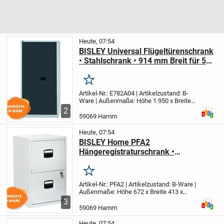
Heute, 07:54
BISLEY Universal Flügeltürenschrank
• Stahlschrank • 914 mm Breit für 5
OH | E782A04-525 (B-Ware)
Merken
Artikel-Nr.: E782A04 | Artikelzustand: B-
Ware | Außenmaße: Höhe 1.950 x Breite
914 x Tiefe 400 mm | Ausstattung: 4
2
Fachböden für 5 Ordnerhöhen | Dreipunkt-
59069 Hamm
Schließmechanismus | Farbe: 525
Korpus...
Heute, 07:54
BISLEY Home PFA2
Hängeregistraturschrank •
Hängeregister- Aktenschrank |
PFA2696 (B-Ware)
Merken
Artikel-Nr.: PFA2 | Artikelzustand: B-Ware |
Außenmaße: Höhe 672 x Breite 413 x
Tiefe 400 mm | Ausführung: Kunststoff-
3
Muldengriff, 2 HR-Schubladen
59069 Hamm
(geschlossene Wannenböden) | Farbe:
696 Verkehrsweiß...
Heute, 07:54