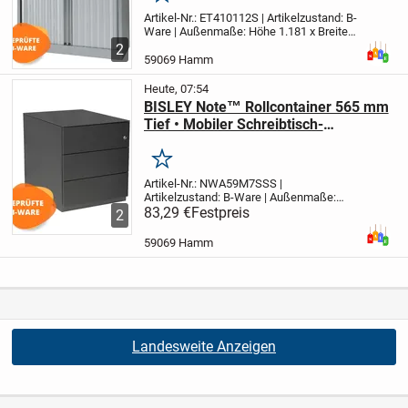
Merken
Artikel-Nr.: ET410112S | Artikelzustand: B-
Ware | Außenmaße: Höhe 1.181 x Breite
1.000 x Tiefe 430 mm | Ausstattung: 2
2
lackierte Fachböden für 3 Ordnerhöhen |
59069 Hamm
Ein Punkt-Schließmechanismus | Farbe:...
Heute, 07:54
BISLEY Note™ Rollcontainer 565 mm
Tief • Mobiler Schreibtisch-
Beistellschrank | NWA59M1SSS634
(B-Ware)
Merken
Artikel-Nr.: NWA59M7SSS |
Artikelzustand: B-Ware | Außenmaße:
Höhe 501 x Breite 420 x Tiefe 565 mm |
83,29 €
Festpreis
2
Ausführung: seitliche Griffleiste, 3
Schubladen á Höhe 150 mm | Farbe: 634
59069 Hamm
Anthrazitgrau (RAL7016)
...
Landesweite Anzeigen