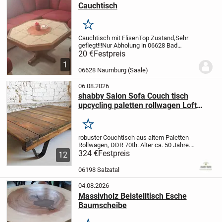
Cauchtisch
Merken
Cauchtisch mit Flisen
Top Zustand,Sehr
geflegt!!!
Nur Abholung in 06628 Bad
Kösen
Bei Interese einfach
20 €
Festpreis
melden!!!
Privatverkauf,keine Garanti oder
1
Rücknahme
06628 Naumburg (Saale)
06.08.2026
shabby Salon Sofa Couch tisch
upcycling paletten rollwagen Loft
Factory Style Rollpalette DDR
Holztisch
Merken
robuster Couchtisch aus altem
Paletten-
Rollwagen, DDR 70th.
Alter ca. 50 Jahre.
Behutsam gereinigt und aufgearbeitet für
324 €
Festpreis
12
authentischem Look.
Der Flugrost an den
Metallteilen wurde entfernt,...
06198 Salzatal
04.08.2026
Massivholz Beistelltisch Esche
Baumscheibe