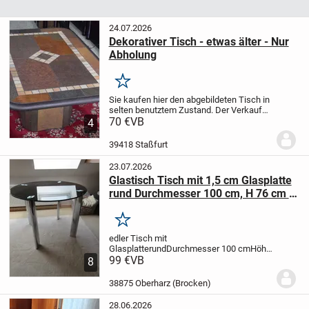
24.07.2026
Dekorativer Tisch - etwas älter - Nur
Abholung
Merken
Sie kaufen hier den abgebildeten Tisch in
selten benutztem Zustand. Der Verkauf
erfolgt unter Ausschluss jeglicher
70 €
VB
4
Gewährleistung, Garantie und
Rücknahme. Der Käufer erklärt sich damit
39418 Staßfurt
einverstanden...
23.07.2026
Glastisch Tisch mit 1,5 cm Glasplatte
rund Durchmesser 100 cm, H 76 cm 4
Plätze
Merken
edler Tisch mit
Glasplatte
rund
Durchmesser 100 cm
Höhe
76 cm
99 €
VB
Glasplatte Dicke 1,5 cm
4 Beine für
8
4 Sitzplätze gedacht
Neupreis lag bei
699,00
38875 Oberharz (Brocken)
Euro
Nichtraucherhaushalt
Selbstabholung
28.06.2026