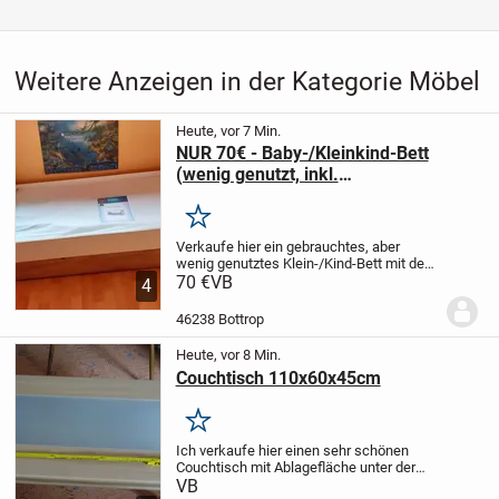
Weitere Anzeigen in der Kategorie Möbel
Heute, vor 7 Min.
NUR 70€ - Baby-/Kleinkind-Bett
(wenig genutzt, inkl.
Matratze/Spannbetttuch)
Merken
Verkaufe hier ein gebrauchtes, aber
wenig genutztes Klein-/Kind-Bett mit den
Maßen 142,5cm Länge, 78cm Breite,
70 €
VB
4
Gitterhöhe 81,5cm
wenig genutzt heißt 1x
im Monat für ein Wochenende (wenn der
46238 Bottrop
Enkel...
Heute, vor 8 Min.
Couchtisch 110x60x45cm
Merken
Ich verkaufe hier einen sehr schönen
Couchtisch mit Ablagefläche unter der
gläsernen Tischplatte.
Der Tisch weist
VB