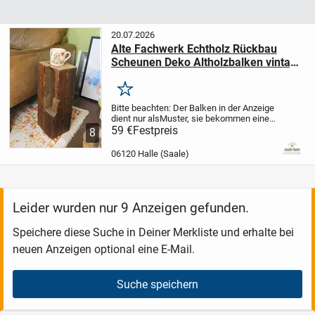
20.07.2026
Alte Fachwerk Echtholz Rückbau
Scheunen Deko Altholzbalken vintage
shabby chick Ablage Beistelltisch
Merken
Bitte beachten: Der Balken in der Anzeige
dient nur als
Muster, sie bekommen einen
optisch und maßlich ähnlichen
59 €
Festpreis
8
Balken.
Altholzbalken zu einem
dekorativen Beistelltisch gearbeitet.
Aus
06120 Halle (Saale)
dem...
Leider wurden nur 9 Anzeigen gefunden.
Speichere diese Suche in Deiner Merkliste und erhalte bei
neuen Anzeigen optional eine E-Mail.
Suche speichern