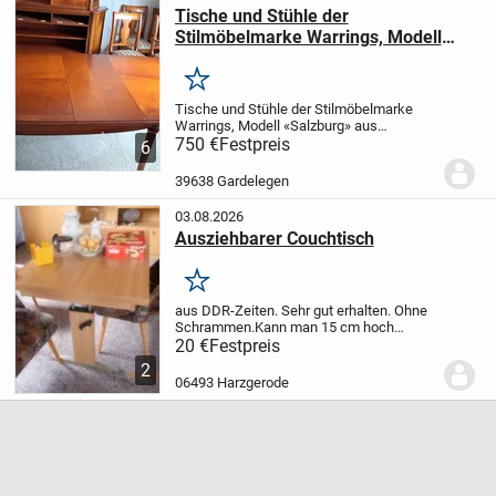
Tische und Stühle der
Stilmöbelmarke Warrings, Modell
«Salzburg» aus Kirschholz zu
verkaufen.
Merken
Tische und Stühle der Stilmöbelmarke
Warrings, Modell «Salzburg» aus
Kirschholz zu verkaufen. Die
750 €
Festpreis
6
Möbel/Polstermöbel haben
Gebrauchtspuren.
Esstisch halboval, 2x
39638 Gardelegen
ausziehbar, 150 (230) x 100 cm, H: 74...
03.08.2026
Ausziehbarer Couchtisch
Merken
aus DDR-Zeiten. Sehr gut erhalten. Ohne
Schrammen.
Kann man 15 cm hoch
schrauben. Und links u. rechts ausziehen.
20 €
Festpreis
2
06493 Harzgerode