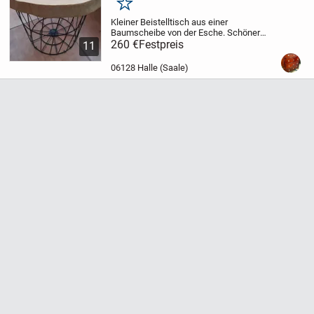
Merken
Kleiner Beistelltisch aus einer
Baumscheibe von der Esche. Schöner
dunkler Kern. Sturmschaden und viel zu
260 €
Festpreis
11
schade zum liegen lassen. Baumscheibe
rückseitig verleimt und damit stabilisiert.
06128 Halle (Saale)
Oberfläche...