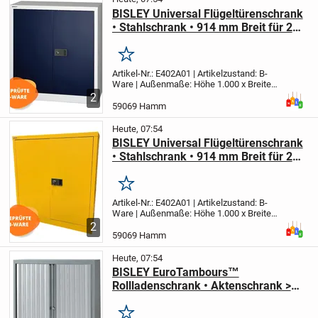
BISLEY Universal Flügeltürenschrank
• Stahlschrank • 914 mm Breit für 2
OH | E402A01 (B-Ware)
Merken
Artikel-Nr.: E402A01 | Artikelzustand: B-
Ware | Außenmaße: Höhe 1.000 x Breite
914 x Tiefe 400 mm | Ausstattung: 1
2
Fachboden für 2 Ordnerhöhen | Dreipunkt-
59069 Hamm
Schließmechanismus | Farbe: Korpus
Verkehrswe...
Heute, 07:54
BISLEY Universal Flügeltürenschrank
• Stahlschrank • 914 mm Breit für 2
OH | E402A01642 (B-Ware)
Merken
Artikel-Nr.: E402A01 | Artikelzustand: B-
Ware | Außenmaße: Höhe 1.000 x Breite
914 x Tiefe 400 mm | Ausstattung: 1
2
Fachboden für 2 Ordnerhöhen | Dreipunkt-
59069 Hamm
Schließmechanismus | Farbe: 642
Sunflower...
Heute, 07:54
BISLEY EuroTambours™
Rollladenschrank • Aktenschrank >
1.000 mm Breit für 3 OH |
ET410112SSL355 (B-Ware)