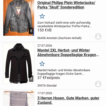
Original Philipp Plein Winterjacke/
Parka "Skull" Sonderedition
Merken
Zum Verkauf steht eine sehr aufwendig
verarbeitete Winterjacke/ Puffer-Parka
der Luxusmarke Philipp Plein (Homme
150 €
VB
8
Limited Edition) in der Herrengröße XL,
Schwarz, Totenkopf aus Leder auf dem
06456 Arnstein (Sachsen-Anhalt)
linken...
27.07.2026
Mantel 2XL Herbst- und Winter
Abnehmbare Doppellagige Kragen
Dicke Samt-Mischung Überjacke für
Herren
Merken
Mantel Herbst- und Winter Abnehmbare
Doppellagige Kragen Dicke Samt-
Mischung Überjacke für Herren
37 €
Festpreis
Axel breite
4
60 cm und Gesamtlänge 90 cm
keine
Gewährleistung oder Garantie
Versand nur
39576 Stendal
bei Kostenübern...
17.07.2026
3 Herren Hosen. Gute Marken, guter
Zustand.