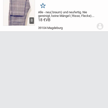
Merken
Alle - neu( braum) und neufertig. Nie
gereinigt, keine Mängel ( Risse, Flecke).
1. Karrierte, Gr. L, von H&M. 2. Silber, Gr. L,
18 €
VB
8
aus Seide von Joop. 3. Braun, neu, Gr. XL.
aus Viscose. Jede- 18€. Bein...
39104 Magdeburg