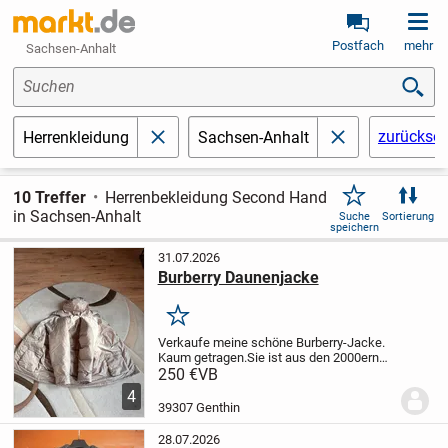
Postfach
mehr
Sachsen-Anhalt
Suchen
zurückset
Herrenkleidung
Sachsen-Anhalt
schließen
schließen
10 Treffer
Herrenbekleidung Second Hand
in Sachsen-Anhalt
Suche
Sortierung
speichern
31.07.2026
Burberry Daunenjacke
Merken
Verkaufe meine schöne Burberry-Jacke.
Kaum getragen.Sie ist aus den 2000ern
und für ihr Alter in einem sehr guten
250 €
VB
Zustand. Original, mit Ersatzknopf.
4
39307 Genthin
28.07.2026