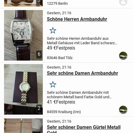
3
Größe XXL. Die Farbe ist braun. Kann zum
12279 Berlin
Radfahren...
Gestern, 21:16
Schöne Herren Armbanduhr
Merken
Sehr schöne Herren Armbanduhr aus
Metall Gehäuse mit Leder Band schwarz
Länge ca 29 cm zu verkaufen Daniel
49 €
Festpreis
Hechter Versand bezahle ich
Übernehme
6
keine Haftung und auch keine
83646 Bad Tölz
Rücknahme und keine...
Gestern, 21:16
Sehr schöne Damen Armbanduhr
Merken
Sehr schöne Damen Armbanduhr mit
schönem Metall band Farbe Gold und
Silber schönes Ziffern Blatt zu verkaufen
41 €
Festpreis
Versand bezahle ich
Übernehme keine
2
Haftung und auch keine Rücknahme und
84559 Kraiburg (Inn)
keine Garantie
Gestern, 21:16
Sehr schöner Damen Gürtel Metall
Gold