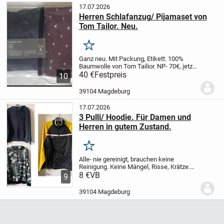
17.07.2026
Herren Schlafanzug/ Pijamaset von
Tom Tailor. Neu.
Merken
Ganz neu. Mit Packung, Etikett. 100%
Baumwolle von Tom Tailior. NP- 70€, jetzt'-
40€. Versand 5,49€/6,79€ versich.
40 €
Festpreis
10
39104 Magdeburg
17.07.2026
3 Pulli/ Hoodie. Für Damen und
Herren in gutem Zustand.
Merken
Alle- nie gereinigt, brauchen keine
Reinigung. Keine Mängel, Risse, Krätze.
Passen L, XL. Militarisch- von Infinity,
8 €
VB
9
Schwarz- von Alex, gelb- schwarz von
Rhino. Jede kostet- 8€. Alle 3- 20€ für
39104 Magdeburg
ein...