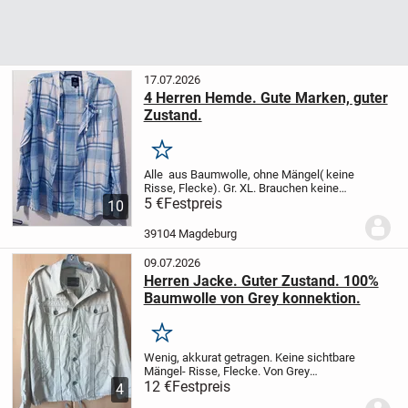
17.07.2026
4 Herren Hemde. Gute Marken, guter
Zustand.
Merken
Alle aus Baumwolle, ohne Mängel( keine
Risse, Flecke). Gr. XL. Brauchen keine
Wäsche. 1.Langärmige: fast nie getragen.
5 €
Festpreis
10
So gut wie neu. Karriertes von WE, rose-
weisses- von Seidenstricker. Jedes-...
39104 Magdeburg
09.07.2026
Herren Jacke. Guter Zustand. 100%
Baumwolle von Grey konnektion.
Merken
Wenig, akkurat getragen. Keine sichtbare
Mängel- Risse, Flecke. Von Grey
connektion. Oberstoff- 100% Baumwolle.
12 €
Festpreis
4
Passt Gr. 54(L).