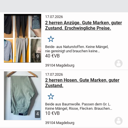
17.07.2026
2 herren Anzüge. Gute Marken, guter
Zustand. Erschwingliche Preise.
Merken
Beide- aus Naturstoffen. Keine Mängel,
nie gereinigt und brauchen keine
Reinigung. 1. Braun, gelbgestrifflich. 100%
40 €
VB
9
Wolle von Angelo Litriko. Passt Gr. L(54).
2. Silber- grau, dünne Wolle von...
39104 Magdeburg
17.07.2026
2 herren Hosen. Gute Marken, guter
Zustand.
Merken
Beide aus Baumwolle. Passen dem Gr. L.
Keine Mängel, Risse, Flecken. Brauchen
keine Wäsche, Reinigung. Khaki von
10 €
VB
4
Winson, koster - 10€. Grübe von Giorgio,
kostet 12€. Versand 2,7€ als
39104 Magdeburg
Warensendung.