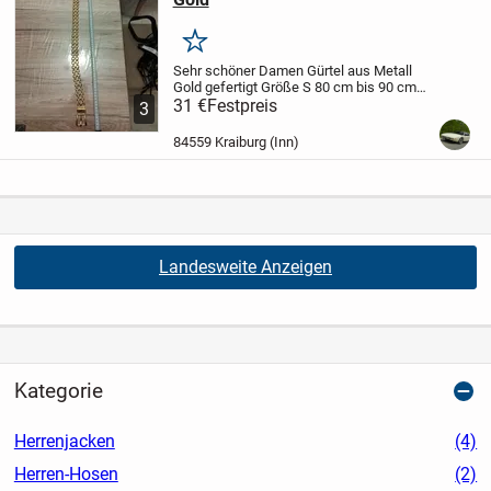
Merken
Sehr schöner Damen Gürtel aus Metall
Gold gefertigt Größe S 80 cm bis 90 cm
Länge und 3 cm Breite sehr gut
31 €
Festpreis
3
verarbeitet zu verkaufen Versand bezahle
ich
Übernehme keine Haftung und auch
84559 Kraiburg (Inn)
keine...
Landesweite Anzeigen
Kategorie
Herrenjacken
(4)
Herren-Hosen
(2)