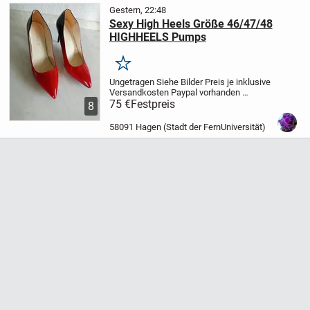
Gestern, 22:48
Sexy High Heels Größe 46/47/48
HIGHHEELS Pumps
Merken
Ungetragen
Siehe Bilder
Preis je inklusive
Versandkosten
Paypal vorhanden
Privatverkauf
75 €
Festpreis
Keine Rücknahme
Keine
8
Garantie
58091 Hagen (Stadt der FernUniversität)