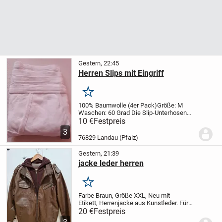
Gestern, 22:45
Herren Slips mit Eingriff
Merken
100% Baumwolle (4er Pack)
Größe: M
Waschen: 60 Grad
Die Slip-Unterhosen
bestehen aus weicher Baumwolle und
10 €
Festpreis
bieten Komfort für den ganzen Tag.
Ein
3
unverzichtbares Basic
für jeden Mann,
76829 Landau (Pfalz)
das in...
Gestern, 21:39
jacke leder herren
Merken
Farbe
Braun, Größe XXL, Neu mit
Etikett, Herrenjacke aus Kunstleder. Für
jedes Wetter geeignet. Verfügt über eine
20 €
Festpreis
Kapuze zum Schutz vor Regen. Neue