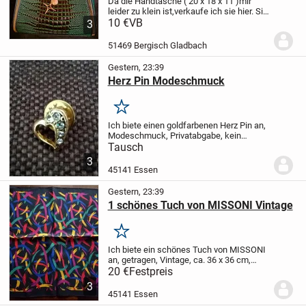
Da die Handtasche ( 20 x 18 x 11 )mir
leider zu klein ist,verkaufe ich sie hier. Sie
ist neu und unbenutzt.
10 €
VB
3
51469 Bergisch Gladbach
Gestern, 23:39
Herz Pin Modeschmuck
Merken
Ich biete einen goldfarbenen Herz Pin an,
Modeschmuck, Privatabgabe, kein
Umtausch, Tierfreier Nichtraucher
Tausch
Haushalt, im Tausch gegen eine Tüte
3
Lachgummi
45141 Essen
Gestern, 23:39
1 schönes Tuch von MISSONI Vintage
Merken
Ich biete ein schönes Tuch von MISSONI
an, getragen, Vintage, ca. 36 x 36 cm,
Tierfreier Nichtraucher Haushalt,
20 €
Festpreis
Privatverkauf, kein Umtausch, Versand
3
möglich
45141 Essen