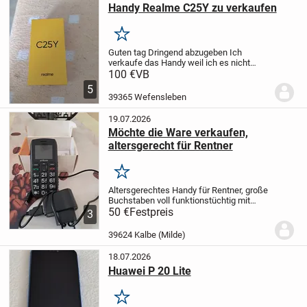
Handy Realme C25Y zu verkaufen
Merken
Guten tag
Dringend abzugeben
Ich
verkaufe das Handy weil ich es nicht
mehr brauche das Handy funktioniert es
100 €
VB
ist bloß das Glas kaputt aber nur ein
5
bisschen es hat kein ladekabel dabei der
39365 Wefensleben
Schlüssel...
19.07.2026
Möchte die Ware verkaufen,
altersgerecht für Rentner
Merken
Altersgerechtes Handy für Rentner, große
Buchstaben voll funktionstüchtig mit
Ladekabel und Gebrauchsanweisung.
50 €
Festpreis
3
Reseiver voll funktioniert, dann die zwei
Uhren auch funktioniert. Gehörte meinen
39624 Kalbe (Milde)
Vater...
18.07.2026
Huawei P 20 Lite
Merken