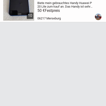
Biete mein gebrauchtes Handy Huawei P
20 Lite zum kauf an.
Das Handy ist sehr
gut erhalten. War immer mit einer
50 €
Festpreis
Displayschutzfolie versehen, sowie ein
10
Cuverschutz auf der Rückseite .
06217 Merseburg
Displayschutzf...