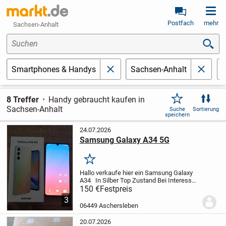
Postfach
mehr
Sachsen-Anhalt
Suchen
z
Smartphones & Handys
Sachsen-Anhalt
schließen
schlie
8 Treffer
Handy gebraucht kaufen in
Sachsen-Anhalt
Suche
Sortierung
speichern
24.07.2026
Samsung Galaxy A34 5G
Merken
Hallo verkaufe hier ein Samsung Galaxy
A34
In Silber
Top Zustand
Bei Interesse
einfach melden
150 €
Festpreis
3
06449 Aschersleben
20.07.2026