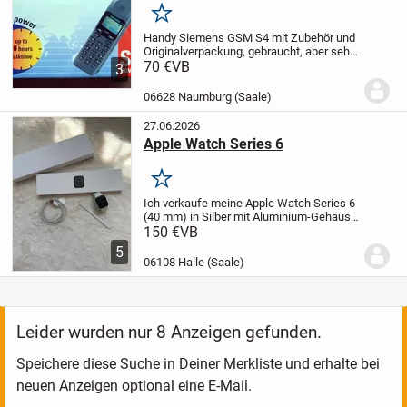
Merken
Handy Siemens GSM S4 mit Zubehör und
Originalverpackung, gebraucht, aber sehr
guter Zustand
70 €
VB
Versand per Hermes
3
möglich
Keine Garantie und kein
Rückgaberecht!
Der Verkauf erfolgt unter
06628 Naumburg (Saale)
Ausschluss...
27.06.2026
Apple Watch Series 6
Merken
Ich verkaufe meine Apple Watch Series 6
(40 mm) in Silber mit Aluminium-Gehäuse
und weißem Sportarmband.
Die Uhr
150 €
VB
funktioniert einwandfrei und wurde stets
5
pfleglich behandelt. Der Batteriezustand...
06108 Halle (Saale)
Leider wurden nur 8 Anzeigen gefunden.
Speichere diese Suche in Deiner Merkliste und erhalte bei
neuen Anzeigen optional eine E-Mail.