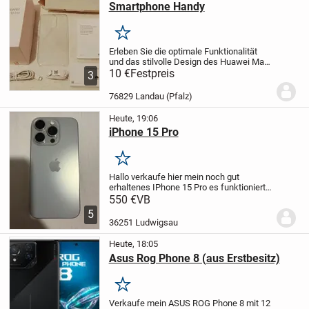
Smartphone Handy
Merken
Erleben Sie die optimale Funktionalität
und das stilvolle Design des Huawei Mate
10 Zubehörs.
10 €
Festpreis
Dieses Set beinhaltet ein
3
praktisches Ladekabel, lässige Kopfhörer
für angenehmes Audio und eine...
76829 Landau (Pfalz)
Heute, 19:06
iPhone 15 Pro
Merken
Hallo verkaufe hier mein noch gut
erhaltenes IPhone 15 Pro es funktioniert
ohne irgendwelche Fehler bei weiteren
550 €
VB
Fragen einfach melden.
5
36251 Ludwigsau
Heute, 18:05
Asus Rog Phone 8 (aus Erstbesitz)
Merken
Verkaufe mein ASUS ROG Phone 8 mit 12