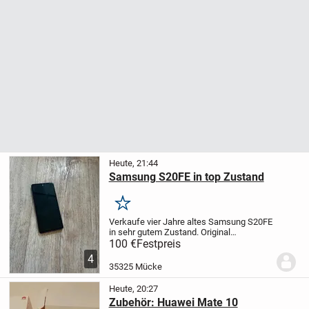
Heute, 21:44
Samsung S20FE in top Zustand
Merken
Verkaufe vier Jahre altes Samsung S20FE
in sehr gutem Zustand. Original
Verpackung, Ladekabel sowie
100 €
Festpreis
Schutzhülle inklusive.
Lediglich der Akku
4
hat etwas an Leistung eingebüßt,
35325 Mücke
ansonsten alles...
Heute, 20:27
Zubehör: Huawei Mate 10