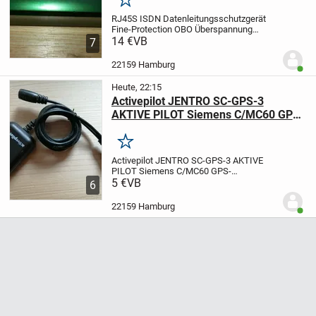
Merken
RJ45S ISDN Datenleitungsschutzgerät
Fine-Protection OBO Überspannung
Blitzschutz Sicherung
14 €
VB
OBO-
7
Datenleitungsschutzgerät
Schutzgeräte
des Types RJ 45 S-
22159 Hamburg
Benut
ISDN/4...
Überspannungsschutzgerät für
ISDN-S 0...
Heute, 22:15
Activepilot JENTRO SC-GPS-3
AKTIVE PILOT Siemens C/MC60 GPS-
Maus
Merken
Activepilot JENTRO SC-GPS-3 AKTIVE
PILOT Siemens C/MC60 GPS-
Maus
5 €
VB
Neuwertiger Active Pilot für
6
Siemens C/MC60 Handys und
baugleiche.
Jentro Activepilot Navigation
22159 Hamburg
Benut
GPS Empfänger Maus für KFZ für...