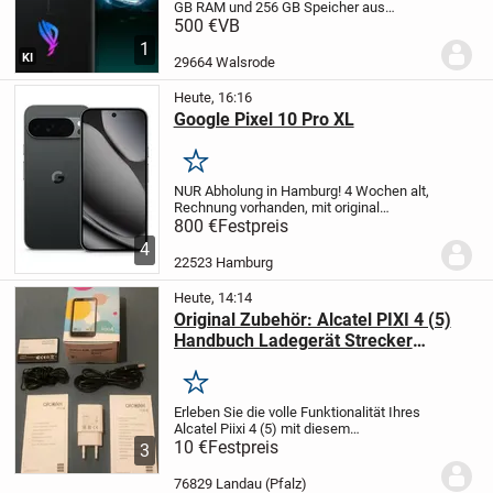
GB RAM und 256 GB Speicher aus
Erstbesitz.
- 2 Jahre alt, technisch
500 €
VB
einwandfrei, **keine Defekte, keine
1
Kratzer**
- Von Anfang an geschützt
KI
29664 Walsrode
genutzt – **Privacy-Di...
Heute, 16:16
Google Pixel 10 Pro XL
Merken
NUR Abholung in Hamburg! 4 Wochen alt,
Rechnung vorhanden, mit original
Verpackung, No Simlock, Adapter,
800 €
Festpreis
Schutzhülle
4 Wochen alt, Rechnung
4
vorhanden, mit original Verpackung, No
22523 Hamburg
Simlock, Adapter,...
Heute, 14:14
Original Zubehör: Alcatel PIXI 4 (5)
Handbuch Ladegerät Strecker
Kopfhörer Akku, ohne Handy
Merken
Erleben Sie die volle Funktionalität Ihres
Alcatel Piixi 4 (5) mit diesem
umfangreichen Zubehörset.
10 €
Festpreis
Das Set
3
beinhaltet zwei praktische Handbücher,
ein robustes Ladekabel, einen
76829 Landau (Pfalz)