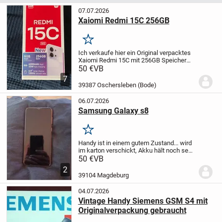
07.07.2026
Xaiomi Redmi 15C 256GB
Merken
Ich verkaufe hier ein Original verpacktes
Xaiomi Redmi 15C mit 256GB Speicher
und 8GB RAM.
Bezahlung ausschließlich
50 €
VB
per Echtzeit-Überweisung anschließend
7
versicherter Versand. Keine Abholung
39387 Oschersleben (Bode)
ich...
06.07.2026
Samsung Galaxy s8
Merken
Handy ist in einem gutem Zustand... wird
im karton verschickt, Akku hält noch sehr
gut
Inklusive Versand Gebühren
50 €
VB
2
39104 Magdeburg
04.07.2026
Vintage Handy Siemens GSM S4 mit
Originalverpackung gebraucht