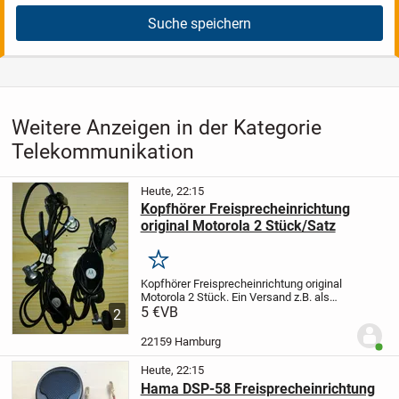
Suche speichern
Weitere Anzeigen in der Kategorie
Telekommunikation
Heute, 22:15
Kopfhörer Freisprecheinrichtung
original Motorola 2 Stück/Satz
Merken
Kopfhörer Freisprecheinrichtung original
Motorola 2 Stück.
Ein Versand z.B. als
kostengünstiger Brief/Warensendung ist
5 €
VB
2
auch möglich!
Kosten hierfür sind extra zu
zahlen!
Der Artikel ist...
22159 Hamburg
Benut
Heute, 22:15
Hama DSP-58 Freisprecheinrichtung