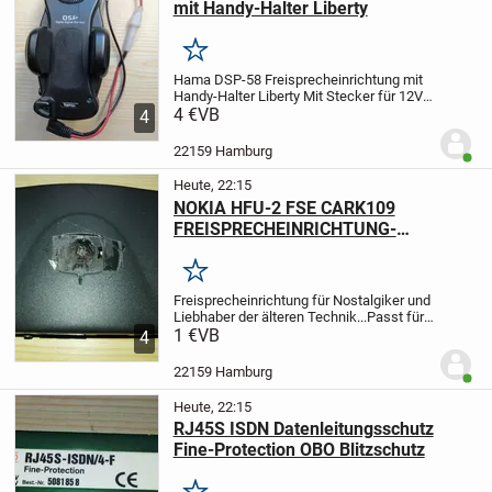
mit Handy-Halter Liberty
Merken
Hama DSP-58 Freisprecheinrichtung mit
Handy-Halter Liberty
Mit Stecker für 12V
Anschluß
4 €
VB
Verstellbar cfür a. 45 - 65mm
4
Breite. Mit Schnelllösetaste zum
freigeben.
Für Ausstellungen, als...
22159 Hamburg
Benut
Heute, 22:15
NOKIA HFU-2 FSE CARK109
FREISPRECHEINRICHTUNG-
Anschlußmodul
Merken
Freisprecheinrichtung für Nostalgiker und
Liebhaber der älteren Technik...Passt für
alle Nokiageräte die kompatibel
1 €
VB
4
sind...
Abgabe gegen Gebot. Bitte nur
realistische Preisvortellungen...
Ein...
22159 Hamburg
Benut
Heute, 22:15
RJ45S ISDN Datenleitungsschutz
Fine-Protection OBO Blitzschutz