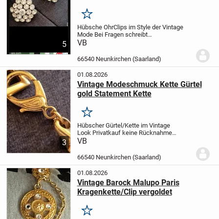
Merken
Hübsche OhrClips im Style der Vintage
Mode
Bei Fragen schreibt
einfach
VB
Privatkauf keine Rücknahme
5
möglich
66540 Neunkirchen (Saarland)
01.08.2026
Vintage Modeschmuck Kette Gürtel
gold Statement Kette
Merken
Hübscher Gürtel/Kette im Vintage
Look
Privatkauf keine Rücknahme
möglich
VB
Bei Fragen schreibt einfach
3
66540 Neunkirchen (Saarland)
01.08.2026
Vintage Barock Malupo Paris
Kragenkette/Clip vergoldet
Merken