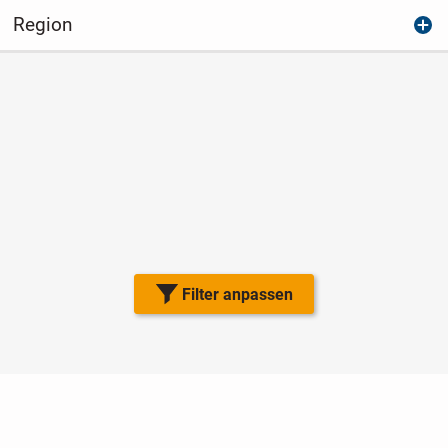
Region
Filter anpassen
Nutzungsbedingungen
Datenschutz
Barrierefreiheit
Impressum
Kontakt
Hilfe
Sicherheit
Jugendschutz