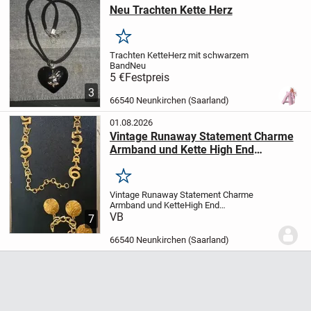
Neu Trachten Kette Herz
Merken
Trachten Kette
Herz mit schwarzem
Band
Neu
5 €
Festpreis
3
66540 Neunkirchen (Saarland)
01.08.2026
Vintage Runaway Statement Charme
Armband und Kette High End
Modeschmuck
Merken
Vintage Runaway Statement Charme
Armband und Kette
High End
Modeschmuck
VB
Hübsches Set bestehend
7
aus einem Armband und einer Taillen
kette bzw. einer langen Halskette
66540 Neunkirchen (Saarland)
(variabel einsetzbar) zum Setzen...