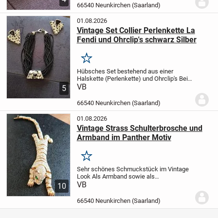
66540 Neunkirchen (Saarland)
01.08.2026
Vintage Set Collier Perlenkette La
Fendi und Ohrclip's schwarz Silber
Merken
Hübsches Set bestehend aus einer
Halskette (Perlenkette) und Ohrclip's
Bei
Fragen schreibt einfach
VB
Privatkauf keine
5
Rücknahme möglich
66540 Neunkirchen (Saarland)
01.08.2026
Vintage Strass Schulterbrosche und
Armband im Panther Motiv
Merken
Sehr schönes Schmuckstück im Vintage
Look
Als Armband sowie als
Brosche/Schulterbrosche einsetzbar
VB
10
66540 Neunkirchen (Saarland)