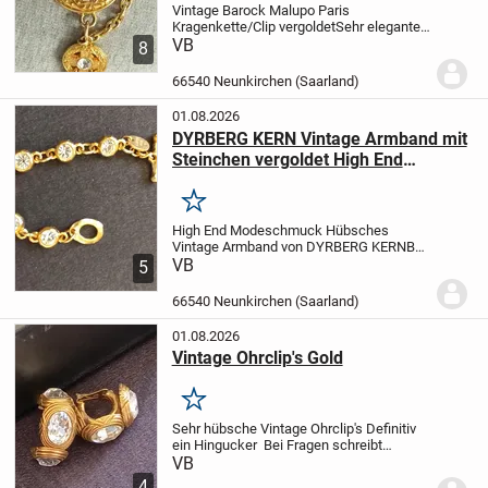
Vintage Barock Malupo Paris
Kragenkette/Clip vergoldet
Sehr elegantes
seltenes Unikat
VB
High End
8
Modeschmuck
Bei Fragen schreibt
einfach
Privatkauf keine Rücknahme
66540 Neunkirchen (Saarland)
möglich
01.08.2026
DYRBERG KERN Vintage Armband mit
Steinchen vergoldet High End
Modeschmuck
Merken
High End Modeschmuck
Hübsches
Vintage Armband
von DYRBERG KERN
Bei
Fragen schreibt einfach
VB
Privatkauf keine
5
Rücknahme möglich
66540 Neunkirchen (Saarland)
01.08.2026
Vintage Ohrclip's Gold
Merken
Sehr hübsche Vintage Ohrclip's
Definitiv
ein Hingucker
Bei Fragen schreibt
einfach
Privatkauf keine Rücknahme
VB
möglich
4