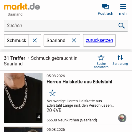
Postfach
mehr
Saarland
Suchen
zurücksetzen
Schmuck
Saarland
schließen
schließen
31 Treffer
Schmuck gebraucht in
Saarland
Suche
Sortierung
speichern
05.08.2026
Herren Halskette aus Edelstahl
Merken
Neuwertige Herren Halskette aus
Edelstahl
Länge incl. den Verschlüssen
ca. 60,00 cm
Breite der Glieder ca. 1,20
20 €
VB
cm
Der Artikel befindet sich in einem
4
tadellosen Zustand da er nur ganz
66538 Neunkirchen (Saarland)
selten...
05.08.2026