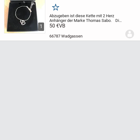
Merken
Abzugeben ist diese Kette mit 2 Herz
Anhänger der Marke Thomas Sabo.
Die
Kette und der Anhänger sind aus Silber.
50 €
VB
1
Versand gegen Kostenübernahme
möglich.
Da Privatverkauf, keine
66787 Wadgassen
Garantie,...