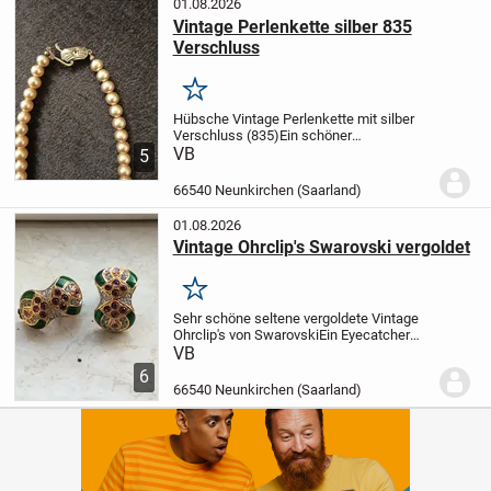
01.08.2026
Vintage Perlenkette silber 835
Verschluss
Merken
Hübsche Vintage Perlenkette mit silber
Verschluss (835)
Ein schöner
Hingucker
VB
Bei Fragen schreibt
5
einfach
Privatkauf keine Rücknahme
möglich
66540 Neunkirchen (Saarland)
01.08.2026
Vintage Ohrclip's Swarovski vergoldet
Merken
Sehr schöne seltene vergoldete Vintage
Ohrclip's von Swarovski
Ein Eyecatcher
definitiv!!!
Bei Fragen schreibt einfach
VB
nur
Privatkauf keine Rücknahme möglich
6
66540 Neunkirchen (Saarland)