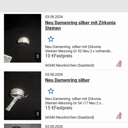
03.08.2026
Neu Damenring silber mit Zirkonia
Steinen
Merken
Neu Damenring silber
mit Zirkonia
Steinen
Messing
Gr 52
Neu
2 x vorhanden
je 15 EUR
10 €
Festpreis
Neupeis je Stck 34,95 EUR
3
66540 Neunkirchen (Saarland)
03.08.2026
Neu Damenring silber
Merken
Neu Damenring silber
mit Zirkonia
Steinen
Messing
Gr 54 /17
Neu
2 x
vorhanden
je 15 EUR
Neupeis 39,95 EUR
15 €
Festpreis
je Ring
3
66540 Neunkirchen (Saarland)
03.08.2026