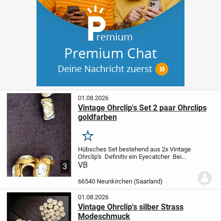
01.08.2026
Vintage Ohrclip's Set 2 paar Ohrclips
goldfarben
Merken
Hübsches Set bestehend aus 2x Vintage
Ohrclip's
Definitiv ein Eyecatcher
Bei
Fragen schreibt einfach
VB
Privatkauf keine
3
Rücknahme möglich
66540 Neunkirchen (Saarland)
01.08.2026
Vintage Ohrclip's silber Strass
Modeschmuck