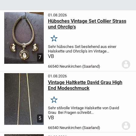
01.08.2026
Hübsches Vintage Set Collier Strass
und Ohrclip's
Merken
Sehr hübsches Set bestehend aus einer
Halskette und Ohrclip's im Vintage
Look
VB
Definitiv ein Hingucker
Es fehlen 2
7
Steinchen an der Kette, welche man
jedoch leicht selbst wieder dran bringen
66540 Neunkirchen (Saarland)
kann...
01.08.2026
Vintage Haltkette David Grau High
End Modeschmuck
Merken
Sehr stilvolle Vintage Halskette von David
Grau
Bei Fragen schreibt
einfach
VB
Privatkauf keine Rücknahme
5
möglich
66540 Neunkirchen (Saarland)