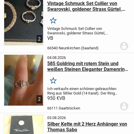
Vintage Schmuck Set Collier von
Swarovski, goldener Strass Gürtel,
Ohrclip's, Strass Brosche /Armband
mit Panthermotiv
Merken
VintageModeschmuck Damen Strass
Vintage Schmuck Set Collier von
Armbanduhr
Swarovski, goldener Strass Gürtel,
Ohrclip's, Strass Brosche /Armband mit
VB
2
Panthermotiv VintageModeschmuck
Damen Strass Armbanduhr
Eine sehr
66540 Neunkirchen (Saarland)
hübsche Mischung an...
04.08.2026
585 Goldring mit rotem Stein und
weißen Steinen Eleganter Damenring
Gebraucht
Merken
Ich verkaufe einen schönen gebrauchten
Ring aus 585er Gold (14 Karat). Der Ring
befindet sich in einem guten gebrauchten
950 €
VB
2
Zustand mit normalen
Gebrauchsspuren.
Der Ring ist mit einem
66111 Saarbrücken
roten Mittelstein...
03.08.2026
Silber Kette mit 2 Herz Anhänger von
Thomas Sabo