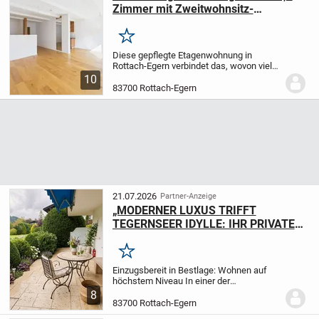
Zimmer mit Zweitwohnsitz-
Genehmigung!
Merken
Diese gepflegte Etagenwohnung in
Rottach-Egern verbindet das, wovon viele
träumen: eine absolute Toplage in
10
Seenähe, hohen Wohnkomfort und ein
83700 Rottach-Egern
Umfeld, das jeden Tag wie Urlaub wirken
lässt. Dank...
21.07.2026
Partner-Anzeige
„MODERNER LUXUS TRIFFT
TEGERNSEER IDYLLE: IHR PRIVATER
RÜCKZUGSORT MIT POOL“
Merken
Einzugsbereit in Bestlage: Wohnen auf
höchstem Niveau In einer der
begehrtesten und ruhigsten Lagen von
8
Rottach-Egern präsentieren wir Ihnen ein
83700 Rottach-Egern
Juwel, das keine Wünsche offen lässt.