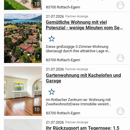
im Jahr 2013 in einer der begehrtesten
10
Lagen von Rottach-Egern fertiggestellt
83700 Rottach-Egern
wurde. Die Lage ist geprägt von
gewachsener...
21.07.2026
Partner-Anzeige
Gemütliche Wohnung mit viel
Potenzial - wenige Minuten vom See
entfernt -
Merken
Diese großzügige 3-Zimmer-Wohnung
überzeugt durch ihre attraktive Lage in
unmittelbarer Nähe zum See und zum
7
Weissachdamm. Der See ist nur etwa 550
83700 Rottach-Egern
Meter entfernt und lädt ebenso wie der
nahegelegene...
21.07.2026
Partner-Anzeige
Gartenwohnung mit Kachelofen und
Garage
Merken
Im Rottacher Zentrum rar: Wohnung mit
Zweitwohnsitz
Diese Immobilie vereint
zwei Vorzüge, die wir hier am See immer
10
seltener anbieten können: ruhige
83700 Rottach-Egern
Zentrums-Lage und Zweitwohnsitz-
Option. Der...
21.07.2026
Partner-Anzeige
Ihr Rückzugsort am Tegernsee: 1,5