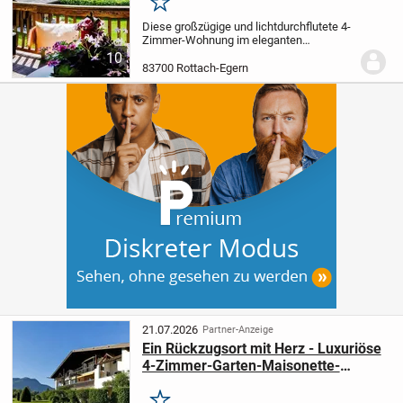
Merken
Diese großzügige und lichtdurchflutete 4-
Zimmer-Wohnung im eleganten
Landhausstil befindet sich im
10
Obergeschoss eines traditionellen
83700 Rottach-Egern
Mehrfamilienhauses mit nur fünf
Einheiten - angenehm überschaubar...
21.07.2026
Partner-Anzeige
Ein Rückzugsort mit Herz - Luxuriöse
4-Zimmer-Garten-Maisonette-
Wohnung in Rottach-Egern