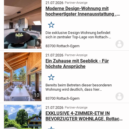
Diese ca. 78 m²...
21.07.2026
Partner-Anzeige
Moderne Design-Wohnung mit
hochwertigster Innenausstattung .
Zentrum Rottach-Egern .
Merken
Die exklusive Design-Wohnung befindet
sich in zentraler Top-Lage von Rottach-
Egern, nur 500 Meter vom See entfernt.
6
Das im Jahr 2024 fertiggestellte
83700 Rottach-Egern
Mehrfamilien-Landhaus mit lediglich
sieben...
21.07.2026
Partner-Anzeige
Ein Zuhause mit Seeblick - Für
höchste Ansprüche
Merken
Bereits beim Betreten dieser besonderen
Wohnung wird deutlich, dass hier
Großzügigkeit, Ruhe und Wohnqualität
10
auf höchstem Niveau vereint wurden. Der
83700 Rottach-Egern
repräsentative Eingangsbereich empfängt
Sie mit...
21.07.2026
Partner-Anzeige
EXKLUSIVE 4-ZIMMER-ETW IN
BEVORZUGTER WOHNLAGE, Rottach-
Egern