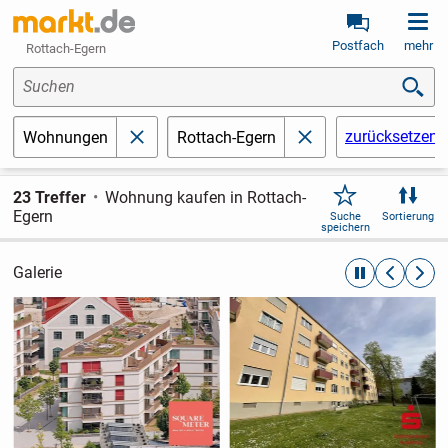
Postfach
mehr
Rottach-Egern
Suchen
zurücksetzen
Wohnungen
Rottach-Egern
schließen
schließen
23 Treffer
Wohnung kaufen in Rottach-
Egern
Suche
Sortierung
speichern
Galerie
automatische R
zurückblät
weite