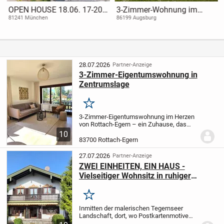
OPEN HOUSE 18.06. 17-20
3-Zimmer-Wohnung im
Uhr // Sky-Loft mit
Erbbaurecht
81241 München
86199 Augsburg
Dachterrasse in der KUPA
28.07.2026
Partner-Anzeige
3-Zimmer-Eigentumswohnung in
Zentrumslage
Merken
3-Zimmer-Eigentumswohnung im Herzen
von Rottach-Egern – ein Zuhause, das
Ruhe und Zentralität auf perfekte Weise
10
miteinander vereint. Im zweiten
83700 Rottach-Egern
Obergeschoss eines gepflegten
Mehrfamilienhauses...
27.07.2026
Partner-Anzeige
ZWEI EINHEITEN, EIN HAUS -
Vielseitiger Wohnsitz in ruhiger
Toplage von Rottach-Egern
Merken
Inmitten der malerischen Tegernseer
Landschaft, dort, wo Postkartenmotive
fast schon Alltag sind, liegt im Herzen von