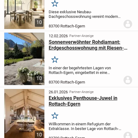
Merken
Diese exklusive Neubau-
Dachgeschosswohnung vereint moderne
Architektur, hochwertige Ausstattung und
10
alpinen Charme zu einem Wohngefühl der
83700 Rottach-Egern
Extraklasse. Großzügige Raumhöhen,
sichtbare Holzelemente und...
12.02.2026
Partner-Anzeige
Sonnenverwöhnter Rohdiamant:
Erdgeschosswohnung mit Riesen-
Terrasse in Top-Lage von Rottach-
Egern
Merken
In einer der begehrtesten Lagen von
Rottach-Egern, eingebettet in eine
gepflegte Wohnanlage mit nur 12
10
Parteien, erwartet Sie diese
83700 Rottach-Egern
außergewöhnliche Immobilie mit
enormem Gestaltungspotenzial.
Die...
26.01.2026
Partner-Anzeige
Exklusives Penthouse-Juwel in
Rottach-Egern
Merken
Willkommen in einem Refugium der
Extraklasse. In bester Lage von Rottach-
Egern, in der Georg-Hirth-Straße, erwartet
10
Sie dieses im Jahr 2015 in traditioneller