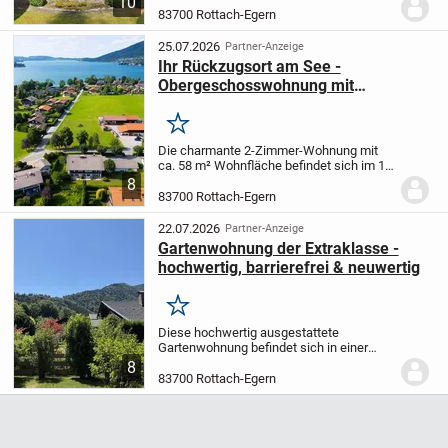
10
Rottach-Egern eine ganz besondere
83700 Rottach-Egern
Immobilie. Zwei Wohnungen in einem
Haus mit...
25.07.2026
Partner-Anzeige
Ihr Rückzugsort am See -
Obergeschosswohnung mit
Südbalkon
Merken
Die charmante 2-Zimmer-Wohnung mit
ca. 58 m² Wohnfläche befindet sich im 1.
Obergeschoss eines im Jahr 1971
8
errichteten, gepflegten
83700 Rottach-Egern
Mehrfamilienhauses mit solider,
traditioneller Bausubstanz - ein...
22.07.2026
Partner-Anzeige
Gartenwohnung der Extraklasse -
hochwertig, barrierefrei & neuwertig
Merken
Diese hochwertig ausgestattete
Gartenwohnung befindet sich in einer
äußerst gepflegten Wohnanlage mit fünf
8
Wohneinheiten aus dem Jahr 2018/2019,
83700 Rottach-Egern
Erstbezug Januar 2020. Die barrierefreie
Bauweise, der...