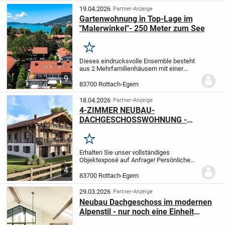
hochwertige Eichentreppe...
19.04.2026
Partner-Anzeige
Gartenwohnung in Top-Lage im
"Malerwinkel"- 250 Meter zum See
Merken
Dieses eindrucksvolle Ensemble besteht
aus 2 Mehrfamilienhäusern mit einer
gemeinsamen Tiefgarage und wurde
9
2008 auf einem ca. 2.007 m² großen
83700 Rottach-Egern
Grundstück in Südwestlage zu einer
hochwertigen,...
18.04.2026
Partner-Anzeige
4-ZIMMER NEUBAU-
DACHGESCHOSSWOHNUNG -
ALLEINIGE EBENE mit zwei Balkone
(Ost/West) in ROTTACH-EGERN
Merken
Erhalten Sie unser vollständiges
Objektexposé auf Anfrage!
Persönliche
Beratungstermine nach Vereinbarung.
4
Bereits drei von fünf Einheiten verkauft!
83700 Rottach-Egern
Exklusive Dachgeschosswohnung mit ca.
147 m²...
29.03.2026
Partner-Anzeige
Neubau Dachgeschoss im modernen
Alpenstil - nur noch eine Einheit
verfügbar