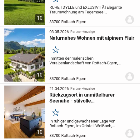
Merken
RUHE, IDYLLE und EXLUSIVITÄT
Elegante
Traumwohnung am Tegernsee!
Überzeugen Sie sich selbst und
10
vereinbaren Sie einen
83700 Rottach-Egern
Besichtigungstermin, ich freue mich auf
Ihre schriftliche Kontaktaufnahme.
03.05.2026
Partner-Anzeige
Naturnahes Wohnen mit alpinem Flair
Merken
Inmitten der malerischen
Voralpenlandschaft von Rottach-Egern,
nur wenige Schritte vom Tegernsee
entfernt, erwartet Sie diese exklusive
10
Gartenwohnung - ein Refugium für
83700 Rottach-Egern
Menschen mit Sinn für Ästhetik,...
21.04.2026
Partner-Anzeige
Rückzugsort in unmittelbarer
Seenähe - stilvolle
Dachgeschosswohnung in Rottach-
Egern
Merken
In ruhiger und gewachsener Lage von
Rottach-Egern, im Ortsteil Weißach,
befindet sich diese hochwertig sanierte
10
Dachgeschosswohnung in einer
83700 Rottach-Egern
gepflegten Wohnanlage.
Über eine