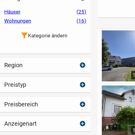
Geschichte, Seele
mit großem
besonderen Ar
und Weitblick.
Potenzial
Feng Shui -
Häuser
(25)
Unverbaubare
Wohnungen
(16)
Fernsicht
Kategorie ändern
Region
Preistyp
Preisbereich
Anzeigenart