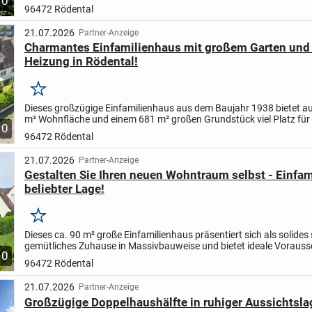
10
von Oberwohlsbach. Hier erwartet Sie ein Zuhause, das...
96472 Rödental
21.07.2026
Partner-Anzeige
Charmantes Einfamilienhaus mit großem Garten und
Heizung in Rödental!
Merken
Dieses großzügige Einfamilienhaus aus dem Baujahr 1938 bietet au
m² Wohnfläche und einem 681 m² großen Grundstück viel Platz für
10
Familie.
Das Erdgeschoss verfügt über zwei...
96472 Rödental
21.07.2026
Partner-Anzeige
Gestalten Sie Ihren neuen Wohntraum selbst - Einfam
beliebter Lage!
Merken
Dieses ca. 90 m² große Einfamilienhaus präsentiert sich als solides
gemütliches Zuhause in Massivbauweise und bietet ideale Voraus
10
für Paare oder kleine Familien, die Wert auf Ruhe,...
96472 Rödental
21.07.2026
Partner-Anzeige
Großzügige Doppelhaushälfte in ruhiger Aussichtsla