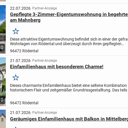
22.07.2026
Partner-Anzeige
Gepflegte 3-Zimmer-Eigentumswohnung in begehrte
am Mahnberg
Merken
Diese attraktive Eigentumswohnung befindet sich in einer der gefr
Wohnlagen von Rödental und überzeugt durch ihren gepflegten
10
Gesamtzustand, zahlreiche Modernisierungen sowie einen durchda
96472 Rödental
21.07.2026
Partner-Anzeige
Einfamilienhaus mit besonderem Charme!
Merken
Dieses charmante Einfamilienhaus bietet eine seltene Kombination
historischem Flair und zeitgemäßer Grundrissgestalltung. Das teils
Fachwerkstil erbaute Gebäude strahlt einen Charakter aus, der...
10
96472 Rödental
21.07.2026
Partner-Anzeige
Geräumiges Einfamilienhaus mit Balkon in Mittelber