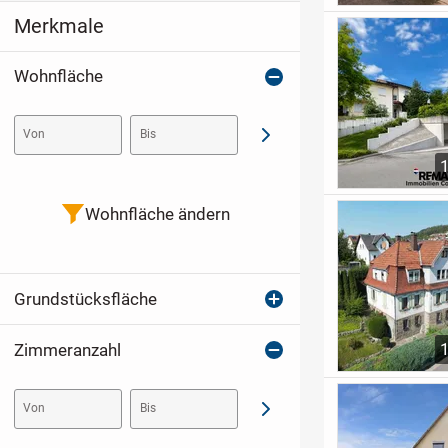
Merkmale
Wohnfläche
Von
Bis
Abschicken
Wohnfläche ändern
Grundstücksfläche
Zimmeranzahl
Von
Bis
Abschicken