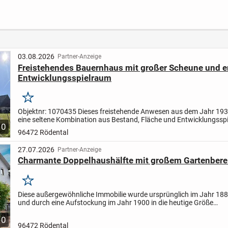
t -
Bauqualität-KfW 40
Bad R
QNG Qualität / jetzt
 180°
clever kaufen u. erst
bei Fertigstellung
bezahlen!
03.08.2026
Partner-Anzeige
Freistehendes Bauernhaus mit großer Scheune und
Entwicklungsspielraum
Merken
Objektnr: 1070435
Dieses freistehende Anwesen aus dem Jahr 193
eine seltene Kombination aus Bestand, Fläche und Entwicklungssp
10
Auf einem großzügigen Grundstück - aktuell ist eine...
96472 Rödental
27.07.2026
Partner-Anzeige
Charmante Doppelhaushälfte mit großem Gartenbere
Merken
Diese außergewöhnliche Immobilie wurde ursprünglich im Jahr 1889
und durch eine Aufstockung im Jahr 1900 in die heutige Größe
versetzt.
Insgesamt verfügt das Wohnhaus über eine Wohnfläche...
10
96472 Rödental