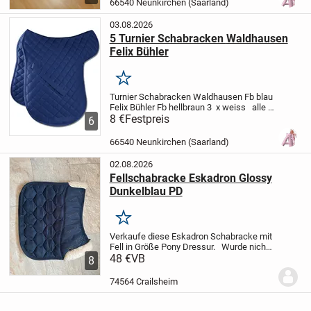
66540 Neunkirchen (Saarland)
03.08.2026
5 Turnier Schabracken Waldhausen
Felix Bühler
Merken
Turnier Schabracken
Waldhausen
Fb blau
Felix Bühler
Fb hellbraun
3 x weiss
alle
in gutem wenig benutzten Zustand
8 €
Festpreis
Stck
6
66540 Neunkirchen (Saarland)
02.08.2026
Fellschabracke Eskadron Glossy
Dunkelblau PD
Merken
Verkaufe diese Eskadron Schabracke mit
Fell in Größe Pony Dressur.
Wurde nicht
so oft genutzt und so gut es geht geputzt.
48 €
VB
8
Versandkosten übernimmt der Käufer.
Da
Privatverkauf keine Garantie,...
74564 Crailsheim