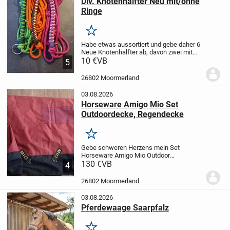
Div. Knotenhalfter Neu mit/ohne
Ringe
Merken
Habe etwas aussortiert und gebe daher 6
Neue Knotenhalfter ab, davon zwei mit
Ringen. Größe VB/WB. Diese lagen nicht
10 €
VB
5
einmal zur Anprobe auf dem Pferd. Und
sind teils sogar noch verpackt.
Preis je...
26802 Moormerland
03.08.2026
Horseware Amigo Mio Set
Outdoordecke, Regendecke
Merken
Gebe schweren Herzens mein Set
Horseware Amigo Mio Outdoor
Regendecken ab.
130 €
VB
sind 130cm
4
Rückenlänge laut Etiket, kann auf wunsch
gerne nochmal genau messen. Die ältere
26802 Moormerland
Stabile Ausführung. Nicht mehr im...
03.08.2026
Pferdewaage Saarpfalz