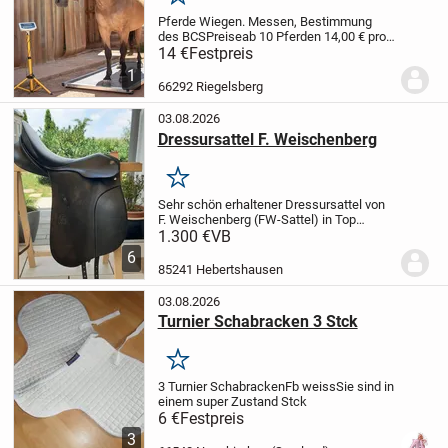
Merken
Pferde Wiegen. Messen, Bestimmung
des BCS
Preise
ab 10 Pferden 14,00 € pro
Pferd
3 bis 9 Pferde 17,00 € pro Pferd
1 bis
14 €
Festpreis
2 Pferde 20,00 € pro Pferd
1
66292 Riegelsberg
03.08.2026
Dressursattel F. Weischenberg
Merken
Sehr schön erhaltener Dressursattel von
F. Weischenberg (FW-Sattel) in Top
Zustand. Der Sattel wurde 1 1/2 Jahre
1.300 €
VB
benutzt und weißt keine Defekte auf. Das
6
zeigen auch die Fotos. Sitzfläche 17"
85241 Hebertshausen
und...
03.08.2026
Turnier Schabracken 3 Stck
Merken
3 Turnier Schabracken
Fb weiss
Sie sind in
einem super Zustand
Stck
6 €
Festpreis
3