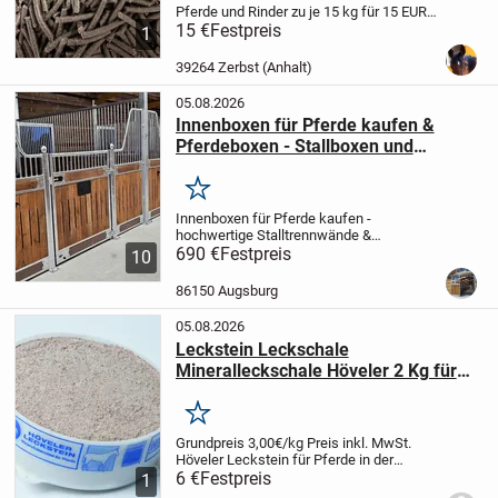
Pferde und Rinder zu je 15 kg für 15 EUR
an.
15 €
Haupteinsatzbereiche und
Festpreis
1
Effekte
Atemwege: Hilft bei
staubbedingtem Husten, leichten
39264 Zerbst (Anhalt)
Bronchialreizungen und...
05.08.2026
Innenboxen für Pferde kaufen &
Pferdeboxen - Stallboxen und
Trennwände
Merken
Innenboxen für Pferde kaufen -
hochwertige Stalltrennwände &
Boxensysteme vom Hersteller
690 €
Festpreis
🐎
10
Hochwertige Innenboxen für Pferde und
stabile Trennwände für moderne
86150 Augsburg
Pferdeställe
Unsere Innenboxen für...
05.08.2026
Leckstein Leckschale
Mineralleckschale Höveler 2 Kg für
Pferde
Merken
Grundpreis 3,00€/kg
Preis inkl. MwSt.
Höveler Leckstein für Pferde in der
handlichen 2 Kg Schale.
6 €
Festpreis
Zur selbsttätigen
1
Versorgung mit allen lebenswichtigen