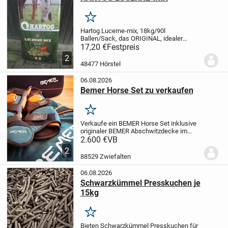
Merken
Hartog Lucerne-mix, 18kg/90l
Ballen/Sack, das ORIGINAL, idealer
Raufutterersatz oder als gesunde Zugabe
17,20 €
Festpreis
!
Preis bei Abnahme von min. 21 Ballen
2
16,90 Euro/Stück inkl. MWSt und ab Lager
48477 Hörstel
bei Barzahlung...
06.08.2026
Bemer Horse Set zu verkaufen
Merken
Verkaufe ein BEMER Horse Set inklusive
originaler BEMER Abschwitzdecke im
Komplettset.
Das Set wurde im Juni 2021
2.600 €
VB
gekauft, nur wenig genutzt und befindet
2
sich in einem sehr guten, gepflegten
88529 Zwiefalten
Zustand....
06.08.2026
Schwarzkümmel Presskuchen je
15kg
Merken
Bieten Schwarzkümmel Presskuchen für