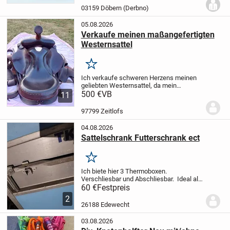
Mineralien und Spurenelementen.
...
03159 Döbern (Derbno)
05.08.2026
Verkaufe meinen maßangefertigten
Westernsattel
Merken
Ich verkaufe schweren Herzens meinen
geliebten Westernsattel, da mein
Haflinger inzwischen zu alt geworden ist
500 €
VB
11
und leider nicht mehr geritten werden
kann.
Der Sattel ist maßangefertigt,
97799 Zeitlofs
besteht aus...
04.08.2026
Sattelschrank Futterschrank ect
Merken
Ich biete hier 3 Thermoboxen.
Verschliesbar und Abschliesbar. Ideal als
Sattelschrank, Futterschrank, Umbau
60 €
Festpreis
zum Heubedampfer, Getränkekisten kühl
2
halten ect. Hält alles trocken und
26188 Edewecht
sauber.
Pre...
03.08.2026