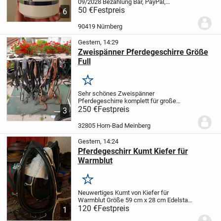
09/2028
Bezahlung Bar, PayPal,
Überweisung
50 €
Festpreis
Abholung in 90419 Nürnberg
6
St. Johannis Palmplatz
Calm down relax
chill tranquility tranquil beruhigend
90419 Nürnberg
Beruhigung...
Gestern, 14:29
Zweispänner Pferdegeschirre Größe
Full
Merken
Sehr schönes Zweispänner
Pferdegeschirre komplett für große
Pferde aus schwarzem Leder
250 €
Festpreis
3
vollausstattung mit kopfstücken Leine
stränge
32805 Horn-Bad Meinberg
Gestern, 14:24
Pferdegeschirr Kumt Kiefer für
Warmblut
Merken
Neuwertiges Kumt von Kiefer für
Warmblut Größe 59 cm x 28 cm Edelstahl
rahmen. Es handelt sich um ein
120 €
Festpreis
1
englisches prunkkumte in top Zustand ein