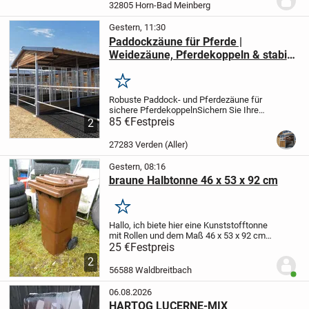
zweites etwas kleiner ist auch vorhanden
32805 Horn-Bad Meinberg
Gestern, 11:30
Paddockzäune für Pferde |
Weidezäune, Pferdekoppeln & stabile
Pferdezäune
Merken
Robuste Paddock- und Pferdezäune für
sichere Pferdekoppeln
Sichern Sie Ihre
Pferde mit hochwertigen Paddockzäunen
85 €
Festpreis
2
und Weidezäunen für Pferde - stabil,
langlebig und einfach zu
27283 Verden (Aller)
montieren.
Unsere...
Gestern, 08:16
braune Halbtonne 46 x 53 x 92 cm
Merken
Hallo,
ich biete hier eine Kunststofftonne
mit Rollen und dem Maß 46 x 53 x 92 cm
zum Kauf an. Das Innenmaß ist 36 x 36 x
25 €
Festpreis
50 cm. Die Tonne ist ohne Mängel,
2
sauber, geruchsfrei und kann als
56588 Waldbreitbach
Benut
Futtertonn...
06.08.2026
HARTOG LUCERNE-MIX