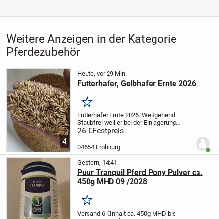
Weitere Anzeigen in der Kategorie
Pferdezubehör
Heute, vor 29 Min.
Futterhafer, Gelbhafer Ernte 2026
Merken
Futterhafer Ernte 2026. Weitgehend
Staubfrei weil er bei der Einlagerung
gereinigt wurde.
100 kg für 26 € abgefüllt
26 €
Festpreis
in 3 x 34 kg Säcke Größere Mengen im
4
Big Bag möglich, dann auch besserer...
04654 Frohburg
Benut
Gestern, 14:41
Puur Tranquil Pferd Pony Pulver ca.
450g MHD 09 /2028
Merken
Versand 6 €
Inhalt ca. 450g
MHD bis