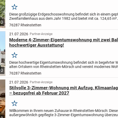
Merken
Diese großzügige Erdgeschosswohnung befindet sich in einem gep
Zweifamilienhaus aus dem Jahr 1982 und bietet mit ca. 124,65 m²
10
Wohnfläche ein Zuhause, in dem man sich sofort wohlfühlt.
Schon..
76287 Rheinstetten
21.07.2026
Partner-Anzeige
Moderne 4-Zimmer-Eigentumswohnung mit zwei Ba
hochwertiger Ausstattung!
Merken
Diese hochwertige Eigentumswohnung befindet sich in begehrter 
alten Ortskern von Rheinstetten-Mörsch und vereint modernes Wo
10
einer angenehmen, familiären Wohnatmosphäre.
Die...
76287 Rheinstetten
21.07.2026
Partner-Anzeige
Stilvolle 3-Zimmer-Wohnung mit Aufzug, Klimaanlag
– bezugsfrei ab Februar 2027
Merken
Willkommen in Ihrem neuen Zuhause in Rheinstetten-Mörsch: Diese
außergewöhnlich gepflegte 3-Zimmer-Eigentumswohnung überzeug