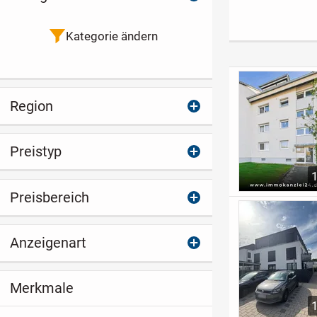
mit
und Carport
Charmante 2-
atemberaubender
Zimmer-Wohn
Dachterrasse und
mit 2 Balkonen
Kategorie ändern
Aussicht
KFZ-Stp.
Region
Preistyp
Preisbereich
Anzeigenart
Merkmale