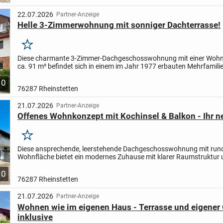
22.07.2026
Partner-Anzeige
Helle 3-Zimmerwohnung mit sonniger Dachterrasse!
Merken
Diese charmante 3-Zimmer-Dachgeschosswohnung mit einer Wohn
ca. 91 m² befindet sich in einem im Jahr 1977 erbauten Mehrfamil
überzeugt durch ihren hellen, freundlichen Charakter...
10
76287 Rheinstetten
21.07.2026
Partner-Anzeige
Offenes Wohnkonzept mit Kochinsel & Balkon - Ihr 
Merken
Diese ansprechende, leerstehende Dachgeschosswohnung mit run
Wohnfläche bietet ein modernes Zuhause mit klarer Raumstruktur
hochwertiger Ausstattung. Der großzügig gestaltete Wohn- und...
10
76287 Rheinstetten
21.07.2026
Partner-Anzeige
Wohnen wie im eigenen Haus - Terrasse und eigener
inklusive