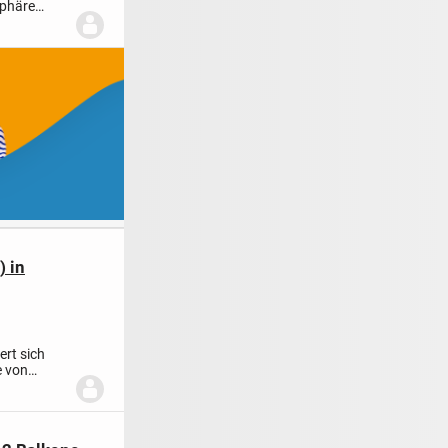
phäre
 in
ert sich
e von