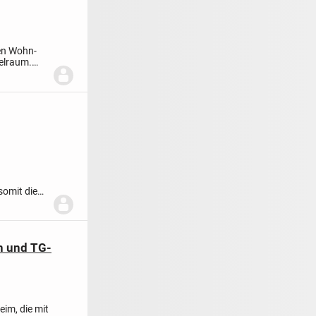
ten Wohn-
elraum.
somit die
n und TG-
im, die mit