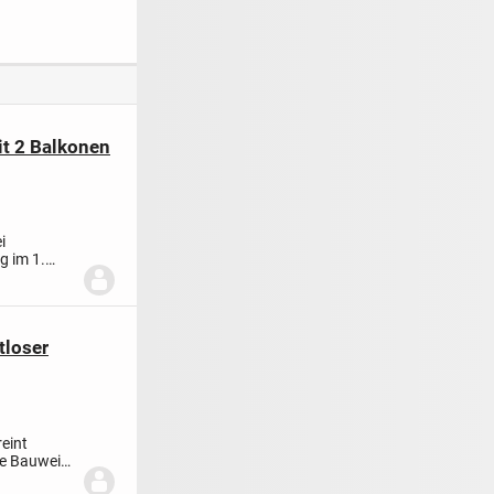
² mit
gelegen
senken - 4 separate
sse +
Einheiten
latz, in guter
von
enheim
t 2 Balkonen
i
g im 1.
d...
tloser
reint
te Bauweise