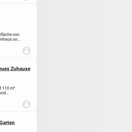
fläche von
ienhaus und
neues Zuhause
d 110 m²
 und
 Garten