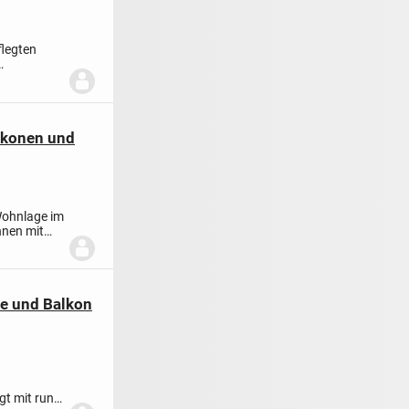
flegten
.
lkonen und
Wohnlage im
hnen mit
e und Balkon
t mit rund