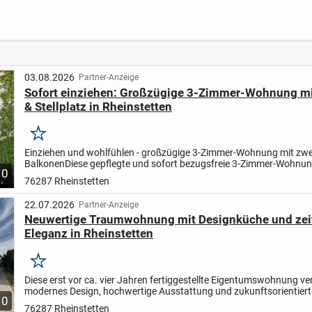
Sonnenbalkon
Kusterdingen
38,6m
ung
Terra
 u.
Stellp
Lage 
Hock
03.08.2026
Partner-Anzeige
Sofort einziehen: Großzügige 3-Zimmer-Wohnung mi
& Stellplatz in Rheinstetten
Merken
Einziehen und wohlfühlen - großzügige 3-Zimmer-Wohnung mit zwe
Balkonen
Diese gepflegte und sofort bezugsfreie 3-Zimmer-Wohnun
10
Obergeschoss eines ruhigen Mehrparteienhauses überzeugt mit run
76287 Rheinstetten
22.07.2026
Partner-Anzeige
Neuwertige Traumwohnung mit Designküche und zei
Eleganz in Rheinstetten
Merken
Diese erst vor ca. vier Jahren fertiggestellte Eigentumswohnung ve
modernes Design, hochwertige Ausstattung und zukunftsorientier
10
zu einem Wohnkonzept, das höchsten Ansprüchen gerecht...
76287 Rheinstetten