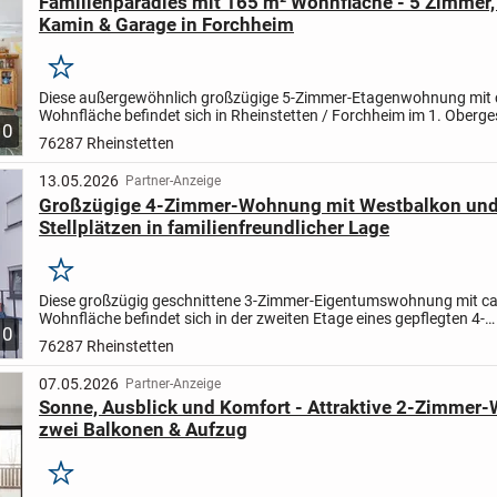
Familienparadies mit 165 m² Wohnfläche - 5 Zimmer,
Kamin & Garage in Forchheim
Merken
Diese außergewöhnlich großzügige 5-Zimmer-Etagenwohnung mit 
Wohnfläche befindet sich in Rheinstetten / Forchheim im 1. Oberg
10
eines gepflegten Mehrfamilienhauses aus dem Baujahr 1973....
76287 Rheinstetten
13.05.2026
Partner-Anzeige
Großzügige 4-Zimmer-Wohnung mit Westbalkon und
Stellplätzen in familienfreundlicher Lage
Merken
Diese großzügig geschnittene 3-Zimmer-Eigentumswohnung mit ca
Wohnfläche befindet sich in der zweiten Etage eines gepflegten 4-
10
Parteienhauses in Rheinstetten-Mörsch. Die Wohnung überzeugt...
76287 Rheinstetten
07.05.2026
Partner-Anzeige
Sonne, Ausblick und Komfort - Attraktive 2-Zimmer
zwei Balkonen & Aufzug
Merken