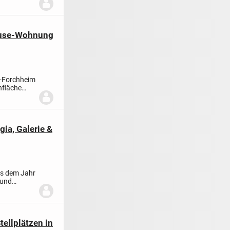
em...
ouse-Wohnung
n-Forchheim
nfläche
a, Galerie &
s dem Jahr
 und
tellplätzen in