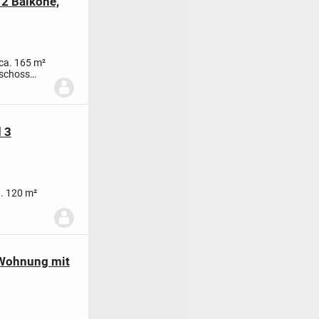
 2 Balkone,
ca. 165 m²
eschoss
 3
. 120 m²
-Wohnung mit