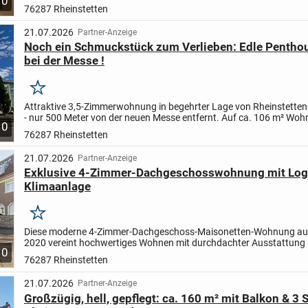
10
85,25 m² Wohnfläche, einer durchdachten Raumaufteilung und ein
76287 Rheinstetten
21.07.2026
Partner-Anzeige
Noch ein Schmuckstück zum Verlieben: Edle Penth
bei der Messe !
Merken
Attraktive 3,5-Zimmerwohnung in begehrter Lage von Rheinstette
- nur 500 Meter von der neuen Messe entfernt. Auf ca. 106 m² Woh
10
(inkl. 15m² Dachterassen) erwartet Sie ein modernes...
76287 Rheinstetten
21.07.2026
Partner-Anzeige
Exklusive 4-Zimmer-Dachgeschosswohnung mit Loggi
Klimaanlage
Merken
Diese moderne 4-Zimmer-Dachgeschoss-Maisonetten-Wohnung au
2020 vereint hochwertiges Wohnen mit durchdachter Ausstattung
10
modernster Technik. Auf ca. 114 m² Wohnfläche mit einer...
76287 Rheinstetten
21.07.2026
Partner-Anzeige
Großzügig, hell, gepflegt: ca. 160 m² mit Balkon & 3 S