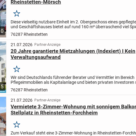
Rheinstetten-Mörsch
Merken
Diese vielseitig nutzbare Einheit im 2. Obergeschoss eines gepfleg
und Geschäftshauses bietet auf rund 160 m² überraschend viel Spi
10
Aktuell ist die Fläche als Büro- bzw. Gewerbeeinhei...
76287 Rheinstetten
21.07.2026
Partner-Anzeige
20 Jahre garantierte Mietzahlungen (Indexiert) I Kein
Verwaltungsaufwand
Merken
Wir sind Deutschlands führender Berater und Vermittler im Bereich
Pflegeimmobilien als Kapitalanlage und bieten privaten Investoren 
5
sicherste und passivste Anlageform.
Ihre Vorteile auf...
76287 Rheinstetten
21.07.2026
Partner-Anzeige
Vermietete 3-Zimmer-Wohnung mit sonnigem Balko
Stellplatz in Rheinstetten-Forchheim
Merken
Zum Verkauf steht eine 3-Zimmer-Wohnung in Rheinstetten-Forchhe