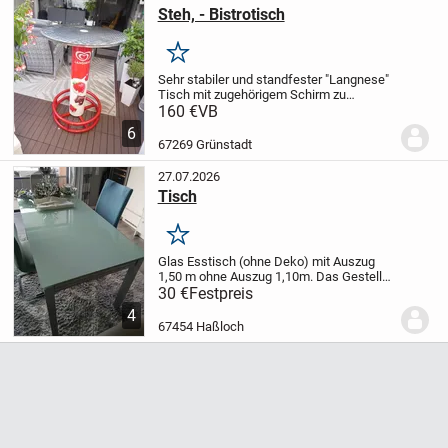
Steh, - Bistrotisch
Merken
Sehr stabiler und standfester "Langnese"
Tisch mit zugehörigem Schirm zu
verkaufen. Maße des Tisches
160 €
VB
Höhe110cm Durchmesser 80cm.
6
Durchmesser ca. 180cm. Der Tisch kann
67269 Grünstadt
in 4 Teile zerlegt werden....
27.07.2026
Tisch
Merken
Glas Esstisch (ohne Deko) mit Auszug
1,50 m ohne Auszug 1,10m. Das Gestell
ist aus silbernem Metall. Tischplatte ist
30 €
Festpreis
Milchglas.
Abholung erst in 10
4
Tagen
Bezahlung bitte in bar bei Abholung.
67454 Haßloch