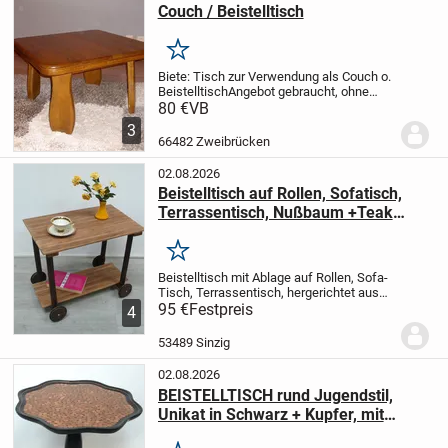
Couch / Beistelltisch
Merken
Biete: Tisch zur Verwendung als Couch o.
Beistelltisch
Angebot gebraucht, ohne
Beschädigungen, Top
80 €
VB
Zustand
Ausführung : Holz massiv, Eiche
3
rustikal
Maße : Tischplatte 80 x 80 cm,
66482 Zweibrücken
Höhe 57 cm, Beine...
02.08.2026
Beistelltisch auf Rollen, Sofatisch,
Terrassentisch, Nußbaum +Teak
Upcycling aus altem Babywagen
Merken
Beistelltisch mit Ablage auf Rollen,
Sofa-
Tisch, Terrassentisch, hergerichtet
aus
dem Rahmen eines alten Baby-
95 €
Festpreis
4
Korbwagens aus Nußholz und mit
schmalen Teak-Hölzern belegt.
Ein total
53489 Sinzig
niedlicher...
02.08.2026
BEISTELLTISCH rund Jugendstil,
Unikat in Schwarz + Kupfer, mit
Münzen-Oberfläche, Vollholz 1930er