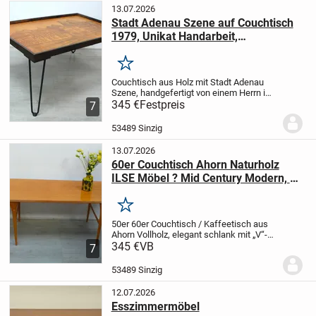
13.07.2026
Stadt Adenau Szene auf Couchtisch
1979, Unikat Handarbeit,
Haarnadelbeine
Merken
Couchtisch aus Holz mit Stadt Adenau
Szene,
handgefertigt von einem Herrn im
Januar 1979. Die Marktplatz Szene ist in
345 €
Festpreis
7
Holz gebrannt so wie der Platz damals
war.
Das Holzbrett im Rahmen war ein...
53489 Sinzig
13.07.2026
60er Couchtisch Ahorn Naturholz
ILSE Möbel ? Mid Century Modern, L
150 cm
Merken
50er 60er Couchtisch / Kaffeetisch
aus
Ahorn Vollholz, elegant schlank
mit „V“-
Beinen, typisch Mid Century Modern.
345 €
VB
Die
7
Schaufel-V-Form an den Beinen oben
läßt
auf ILSE-Möbel schließen, erinnert
...
53489 Sinzig
12.07.2026
Esszimmermöbel