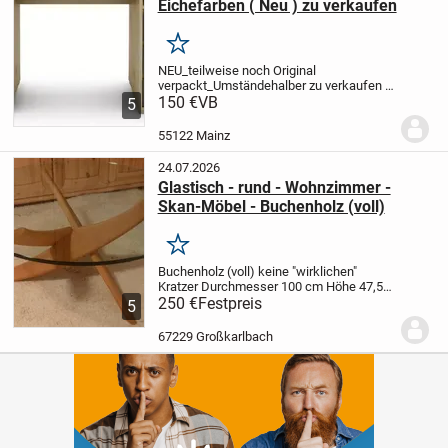
Eichefarben ( Neu ) zu verkaufen
Merken
NEU_teilweise noch Original
verpackt_Umständehalber zu verkaufen
1
Macke an der Tischplatte (siehe Bild)
150 €
VB
5
Länge/Breite/Höhe: 138/55/75 cm
Holzqualität: Nachbildung
Nachbildung:
55122 Mainz
Flachpressplatte...
24.07.2026
Glastisch - rund - Wohnzimmer -
Skan-Möbel - Buchenholz (voll)
Merken
Buchenholz (voll)
keine "wirklichen"
Kratzer
Durchmesser 100 cm
Höhe 47,5
cm
250 €
Glasdicke: 1,5 cm
Festpreis
Die Bilder wurde
5
mit und ohne Blitz aufgenommen, daher
die unterschiedlichen Erscheinungen.
67229 Großkarlbach
Ich...