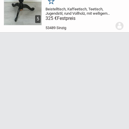
Merken
Beistelltisch, Kaffeetisch, Teetisch,
Jugendstil,
rund Vollholz, mit welligem
Rand und Säulenfuß,
325 €
Festpreis
liebevoll in Schwarz
5
mit Kupfer Akzenten
aufgearbeitet sowie
Euro-Münzen in der
Tischplatte in...
53489 Sinzig