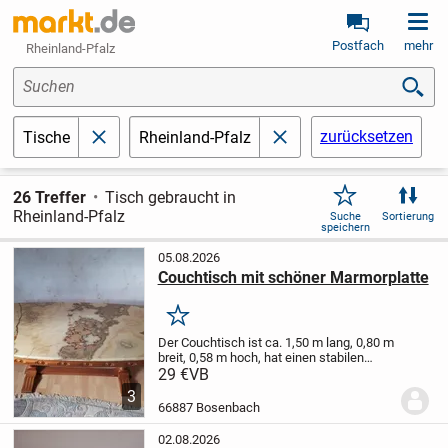
Postfach
mehr
Rheinland-Pfalz
Suchen
zurücksetzen
Tische
Rheinland-Pfalz
schließen
schließen
26 Treffer
Tisch gebraucht in
Rheinland-Pfalz
Suche
Sortierung
speichern
05.08.2026
Couchtisch mit schöner Marmorplatte
Merken
Der Couchtisch ist ca. 1,50 m lang, 0,80 m
breit, 0,58 m hoch, hat einen stabilen
Unterbau und eine 2 cm dicke
29 €
VB
Marmorplatte mit kleinen
3
Gebrauchsspuren (siehe Bilder)
Alle
66887 Bosenbach
seriösen Anfragen werden...
02.08.2026