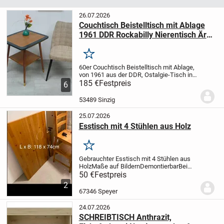
26.07.2026
Couchtisch Beistelltisch mit Ablage
1961 DDR Rockabilly Nierentisch Ära,
schräge Beine
Merken
60er Couchtisch Beistelltisch
mit Ablage,
von 1961 aus der DDR,
Ostalgie-Tisch in
Eiche mit dunkelgraum
185 €
Festpreis
Rand.
6
Wunderschöne Holzmaserung.
Auch die
Beine sind aus Eiche,
nicht wie üblich
53489 Sinzig
aus...
25.07.2026
Esstisch mit 4 Stühlen aus Holz
Merken
Gebrauchter Esstisch mit 4 Stühlen aus
Holz
Maße auf Bildern
Demontierbar
Bei
Interesse bitte melden.
50 €
Festpreis
2
67346 Speyer
24.07.2026
SCHREIBTISCH Anthrazit,