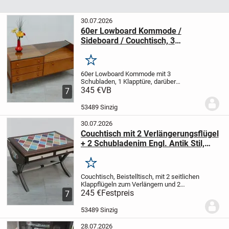
30.07.2026
60er Lowboard Kommode /
Sideboard / Couchtisch, 3
Schubladen, 1 Türe, Glasplatte, Mid
Century Modern
Merken
60er Lowboard Kommode
mit 3
Schubladen, 1 Klapptüre,
darüber
Ablagen-Aussparung mit
345 €
VB
schräger
7
Glasplatte, in Nußholz,
ungewöhnlicher
eleganter Mid Century
Modern Stil, auch
53489 Sinzig
ideal als Couchtisch
...
30.07.2026
Couchtisch mit 2 Verlängerungsflügel
+ 2 Schubladenim Engl. Antik Stil,
Nuß dkl + Bunte Metallic Rauten
Merken
Couchtisch, Beistelltisch, mit
2 seitlichen
Klappflügeln zum Verlängern
und 2
praktischen Schubladen,
245 €
Festpreis
im Englischen
7
Colonial Stil, aber
in den 60er Jahren
gefertigt,
in dunklem Nußbaum + mit...
53489 Sinzig
28.07.2026