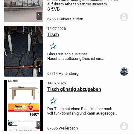
auf Ihrem Arbeitsplatz mit unserem
innovativen Schreibtisch für eine optimale
8 €
VB
Kabelmanagement. Dieser markenlose
2
Tisch ist nicht nur funktional, sondern
67663 Kaiserslautern
auch...
15.07.2026
Tisch
Merken
Glas Esstisch aus einer
Haushaltsauflösung
Dies ist ein
Privatverkauf, keine Garantie und keine
Rücknahme:
Muss abgeholt werden:
1
Preis auf Anfrage:
67714 Heltersberg
14.07.2026
Tisch günstig abzugeben
Merken
Der Tisch hat einen Riss, ist aber noch
voll funktionsfähig und kann ausgezogen
werden. Der Tisch wackelt nicht und ist
trotz Riss immer noch stabil - abzugeben
2
für 15 Euro
Bezahlung per Paypal oder...
67685 Weilerbach