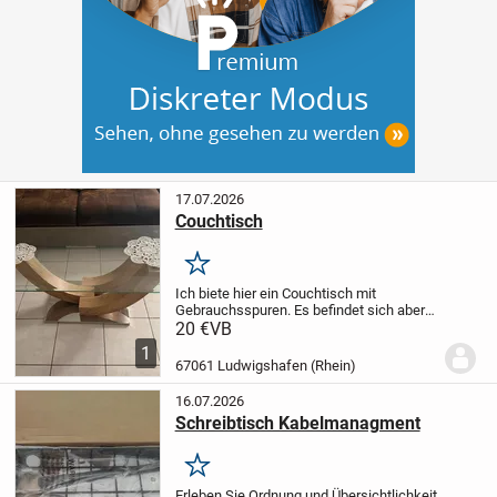
17.07.2026
Couchtisch
Merken
Ich biete hier ein Couchtisch mit
Gebrauchsspuren. Es befindet sich aber
in einem guten gebrauchten Zustand. Bei
20 €
VB
Interesse einfach melden. Abholung in
1
Ludwigshafen Süd.
67061 Ludwigshafen (Rhein)
16.07.2026
Schreibtisch Kabelmanagment
Merken
Erleben Sie Ordnung und Übersichtlichkeit