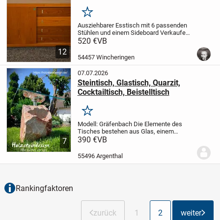
Merken
Ausziehbarer Esstisch mit 6 passenden
Stühlen und einem Sideboard
Verkaufe
hochwertige Esszimmermöbel der
520 €
VB
italienischen Marke MERCURY
Masse
12
Tisch:
Lönge: 160cm
Breite: 90cm
Höhe:
54457 Wincheringen
77cm
Der...
07.07.2026
Steintisch, Glastisch, Quarzit,
Cocktailtisch, Beistelltisch
Merken
Modell: Gräfenbach
Die Elemente des
Tisches bestehen aus Glas, einem
Quarzit Findling und einer
390 €
VB
7
Edelstahlhalterung.
Der Quarzit Findling
stammt aus dem Gebiet der
55496 Argenthal
Gräfenbacher Hütte im Soonwald....
Rankingfaktoren
zurück
1
2
weiter