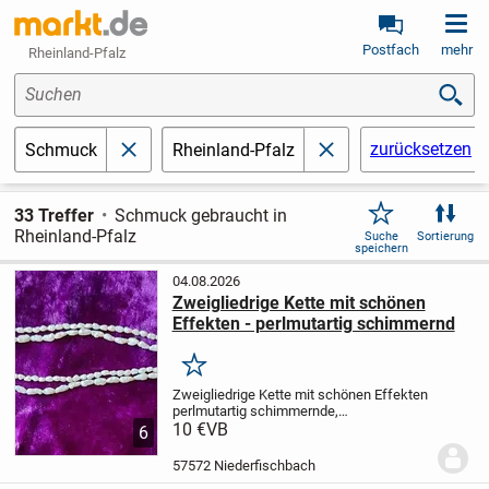
Postfach
mehr
Rheinland-Pfalz
Suchen
zurücksetzen
Schmuck
Rheinland-Pfalz
schließen
schließen
33 Treffer
Schmuck gebraucht in
Rheinland-Pfalz
Suche
Sortierung
speichern
04.08.2026
Zweigliedrige Kette mit schönen
Effekten - perlmutartig schimmernd
Merken
Zweigliedrige Kette mit schönen Effekten
perlmutartig schimmernde,
unterschiedlich große „Perlen“
10 €
VB
machen
6
die Kette zu einem echten Hingucker
eine
tolle Kette für kleines Geld
Privatverkauf
57572 Niederfischbach
Maße:...