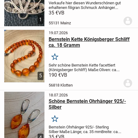
Verkaufe hier diesen Wunderschönen gut
erhaltenen filigran Schmuck Anhänger.
Bei Interesse gerne anschreiben
35 €
VB
1
55131 Mainz
19.07.2026
Bernstein Kette Königsberger Schliff
ca. 18 Gramm
Merken
Sehr schöne Bernstein Kette facettiert
(Königsberger Schliff)
Maße:
Oliven: ca.
8x6 mm - 18x15 mm im Verlauf
190 €
VB
Länge: ca.
5
44 cm
Verschluss: Edelstahl
Karabiner
Gewicht: ca. 18 Gramm (90
56818 Klotten
ct.)
Aufgezog...
18.07.2026
Schöne Bernstein Ohrhänger 925/-
Silber
Merken
Bernstein Ohrhänger 925/- Sterling
Silber
Maße:
Länge; ca. 35 mm
Breite: ca.
10 mm
35 €
VB
Bernstein-Größe: ca. 18x10
4