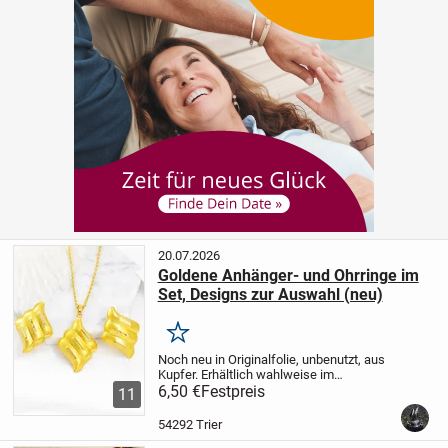
20.07.2026
Goldene Anhänger- und Ohrringe im
Set, Designs zur Auswahl (neu)
Merken
Noch neu in Originalfolie, unbenutzt, aus
Kupfer. Erhältlich wahlweise im
Wasserdesign (Foto 1) oder Blattdesign
6,50 €
Festpreis
11
(Foto 2). Bitte schreibt mir welches der
beiden ihr wollt. Preis ist für ein Set aus
54292 Trier
2...