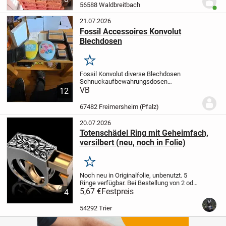
weiter. Es sind über 250 Teile, welche...
56588 Waldbreitbach
Benut
21.07.2026
Fossil Accessoires Konvolut
Blechdosen
Merken
Fossil Konvolut diverse Blechdosen
Schnuckaufbewahrungsdosen
verschiedene Größen Muster Fossil Leder
VB
12
Geldbeutel Fossil Ringe Halsketten mit
Anhänger und Erkennungsmarke Fossil
67482 Freimersheim (Pfalz)
Notiz Buch in Fossil...
20.07.2026
Totenschädel Ring mit Geheimfach,
versilbert (neu, noch in Folie)
Merken
Noch neu in Originalfolie, unbenutzt. 5
Ringe verfügbar. Bei Bestellung von 2 oder
mehr Ringen kostet jeder nur 6€, und
5,67 €
Festpreis
4
Porto fällt nur einmalig an. Ringgröße 6
(US) bzw. 16,5 (DE), siehe Größentabell...
54292 Trier