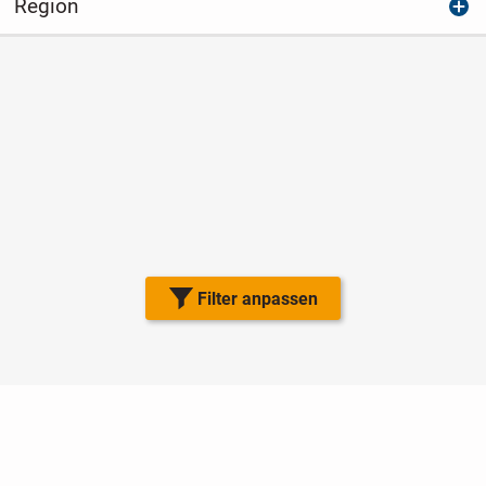
Region
Filter anpassen
Nutzungsbedingungen
Datenschutz
Barrierefreiheit
Impressum
Kontakt
Hilfe
Sicherheit
Jugendschutz
Login
Konto löschen
Premium buchen
Abo kündigen