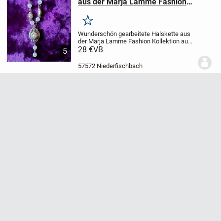
aus der Marja Lamme Fashion
Kollektion
Merken
Wunderschön gearbeitete Halskette aus
der Marja Lamme Fashion Kollektion
aus
Perlen und sehr schönen angearbeiteten
28 €
VB
5
Extras
mit attraktiver Patina
ob zum
Dirndl, Kleid oder Pullover....verleihen Sie...
57572 Niederfischbach