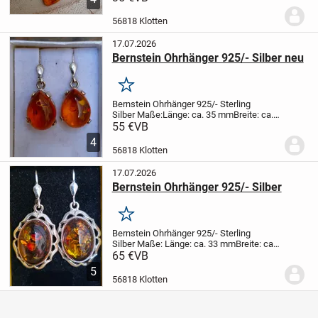
mm
Brisur: 925/- Sterling Silber
Versand
erfolgt mit Sendungsnummer!
56818 Klotten
17.07.2026
Bernstein Ohrhänger 925/- Silber neu
Merken
Bernstein Ohrhänger 925/- Sterling
Silber
Maße:
Länge: ca. 35 mm
Breite: ca.
12 mm
Bernstein-Größe: ca. 16x11
55 €
VB
mm
Edelmetall: 925/- Sterling
4
Silber
Gewicht: ca. 5,7 gr.
Versand erfolgt
56818 Klotten
mit...
17.07.2026
Bernstein Ohrhänger 925/- Silber
Merken
Bernstein Ohrhänger 925/- Sterling
Silber
Maße:
Länge: ca. 33 mm
Breite: ca.
18 mm
Bernstein-Größe: ca. 16x12
65 €
VB
mm
Edelmetall: 925/- Sterling
5
Silber
Gewicht: ca. 6,9 gr.
Versand erfolgt
56818 Klotten
mit...