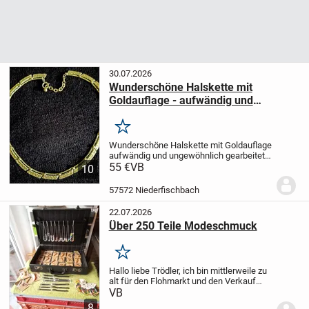
30.07.2026
Wunderschöne Halskette mit
Goldauflage - aufwändig und
ungewöhnlich gearbeitet
Merken
Wunderschöne Halskette mit Goldauflage
aufwändig und ungewöhnlich gearbeitete
Halskette,
55 €
VB
passend zu vielen
10
Angelegenheiten und zeitlos
solider,
haltbarer Verschluss
angenehm zu tragen
57572 Niederfischbach
Länge...
22.07.2026
Über 250 Teile Modeschmuck
Merken
Hallo liebe Trödler,
ich bin mittlerweile zu
alt für den Flohmarkt und den Verkauf
dort. Daher gebe ich die Schmucksachen
VB
an einen jüngere/n Verkäufer/in gerne
8