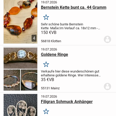
19.07.2026
Bernstein Kette bunt ca. 44 Gramm
Merken
Sehr schöne bunte Bernstein
Kette
Maße:
Im Verlauf ca. 18x12 mm -
32x21 mm (L x B)
abwechseln
150 €
VB
aufgefordert mit ca. 8 mm
4
unregelmäßigen Bernsteinperlen
einzeln
56818 Klotten
geknotet
Länge: ca. 53 cm
Verschluss:...
19.07.2026
Goldene Ringe
Merken
Verkaufe hier diese wunderschönen gut
erhaltene goldene Ringe. Wer Interesse
hat kann mich gern anschreiben.
35 €
VB
1
55131 Mainz
19.07.2026
Filigran Schmuck Anhänger
Merken