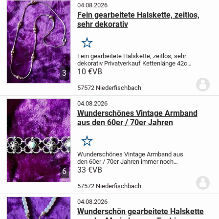
04.08.2026
Fein gearbeitete Halskette, zeitlos,
sehr dekorativ
Merken
Fein gearbeitete Halskette, zeitlos, sehr
dekorativ
Privatverkauf
Kettenlänge 42cm
Material Edelstahl?
10 €
VB
die Kette liegt sehr
3
schön an und ist sorgfältig und
ungewöhnlich gearbeitet
Zustand: Sehr...
57572 Niederfischbach
04.08.2026
Wunderschönes Vintage Armband
aus den 60er / 70er Jahren
Merken
Wunderschönes Vintage Armband aus
den 60er / 70er Jahren
immer noch
aktuell mit den floral gearbeiteten
33 €
VB
6
Gliedern und den blauen Steinen
sehr
ungewöhnliche, aufwändige Arbeit
57572 Niederfischbach
Privatverkauf - „Die...
04.08.2026
Wunderschön gearbeitete Halskette