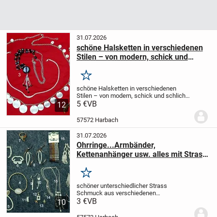
31.07.2026
schöne Halsketten in verschiedenen
Stilen – von modern, schick und
schlicht bis Boho - ab VB 5€
Merken
schöne Halsketten in verschiedenen
Stilen – von modern, schick und schlicht
bis Boho
5 €
VB
Nr.1
extravagante, aufwendig
12
gearbeitete Halskette, schön geprägtes
Metall, schwere Qualität
Gesamtlänge
57572 Harbach
112cm...
31.07.2026
Ohrringe...Armbänder,
Kettenanhänger usw. alles mit Strass
Steinen versehen ab 3€
Merken
schöner unterschiedlicher Strass
Schmuck aus verschiedenen
Zeiten
3 €
VB
Ohrringe...Armbänder,
10
Kettenanhänger usw. alles mit Strass
Steinen versehen
in unterschiedlichen