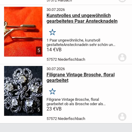
57572 Harbach
Qualitäten und Zuständen – siehe...
30.07.2026
Kunstvolles und ungewöhnlich
gearbeitetes Paar Anstecknadeln
Merken
1 Paar ungewöhnliche, kunstvoll
gestalteteAnstecknadeln
sehr schön und
filigran gearbeitet, mit Nadelschutz
14 €
VB
5
silberfarben
Material unbekannt
(wahrscheinlich versilbert, da eine Nadel
57572 Niederfischbach
etwas...
30.07.2026
Filigrane Vintage Brosche, floral
gearbeitet
Merken
Filigrane Vintage Brosche, floral
gearbeitet
ob als Brosche oder als
Halterung für ein Tuch - diese
23 €
VB
5
wunderschön gearbeitete Brosche ist
immer ein echter Hingucker, der
57572 Niederfischbach
Steinbesatz gibt der Brosche...