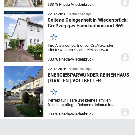
9
Ausstattungsdetails und ein
33378 Rheda-Wiedenbrück
außergewöhnliches Erscheinungsbild zu
einem rundum attraktiven Gesamtpaket....
22.07.2026
Partner-Anzeige
Seltene Gelegenheit in Wiedenbrück:
Großzügiges Familienhaus auf 869
m² Grundstück
Merken
Ihre Ansprechpartner vor Ort:
Alexander
Klimitz & Laura Stolke
Telefon: 05241 -
211 99 90
Seltene Gelegenheit in
10
Wiedenbrück: Großzügiges Familienhaus
33378 Rheda-Wiedenbrück
auf 869 m² Grundstück
Wer den Blick für...
22.07.2026
Partner-Anzeige
ENERGIESPARWUNDER REIHENHAUS
| GARTEN | VOLLKELLER
Merken
Perfekt für Paare und kleine Familien:
Dieses gepflegte Reihenmittelhaus in
gefragter Lage von Wiedenbrück besticht
6
durch sensationelle Energiewerte (Klasse
33378 Rheda-Wiedenbrück
B, 66 kWh/m²a)! Dank Dachdämmung
(2018) und...