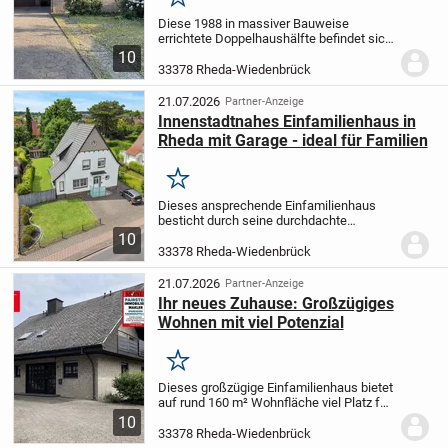
Merken
Diese 1988 in massiver Bauweise
errichtete Doppelhaushälfte befindet sich
in einem beliebten Wohngebiet von
10
Wiedenbrück und bietet Ihnen die ideale
33378 Rheda-Wiedenbrück
Grundlage zur Verwirklichung Ihrer
Wohnträume....
21.07.2026
Partner-Anzeige
Innenstadtnahes Einfamilienhaus in
Rheda mit Garage - ideal für Familien
Merken
Dieses ansprechende Einfamilienhaus
besticht durch seine durchdachte
Raumaufteilung und zahlreiche
10
Modernisierungen, die ein komfortables
33378 Rheda-Wiedenbrück
Wohnen auf mehreren Ebenen
ermöglichen.
Im Erdgeschoss...
21.07.2026
Partner-Anzeige
Ihr neues Zuhause: Großzügiges
Wohnen mit viel Potenzial
Merken
Dieses großzügige Einfamilienhaus bietet
auf rund 160 m² Wohnfläche viel Platz für
individuelle Wohnkonzepte. Die Immobilie
10
eignet sich sowohl für Familien mit
33378 Rheda-Wiedenbrück
erhöhtem Platzbedarf als auch mit...