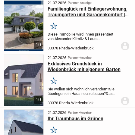
Wohnen legen. Die...
21.07.2026
Partner-Anzeige
Familienglück mit Einliegerwohnung,
Traumgarten und Garagenkomfort |
Rheda
Merken
Diese Immobilie wird Ihnen präsentiert
von:
Alexander Klimitz & Laura
Stolke
Telefon: 05241 - 211 99
10
90
Familienglück mit Einliegerwohnung,
33378 Rheda-Wiedenbrück
Traumgarten und Garagenkomfort
Dieses
gepflegte...
21.07.2026
Partner-Anzeige
Exklusives Grundstück in
Wiedenbrück mit eigenem Garten
Merken
Sie wollen sich wohnlich verändern?
Sie
überlegen ein Haus neu zu bauen?
Das
Haus ist wie eine zweite Haut und wir
10
planen gemeinsam Ihr Haus nach Ihren
33378 Rheda-Wiedenbrück
Wünschen und Vorstellungen.
Sie sind auf
der...
21.07.2026
Partner-Anzeige
Ihr Traumhaus im Grünen
Merken