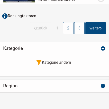
33378 Rheda-Wiedenbrück
Abende im Wohnbereich auf circa 143
m²...
Rankingfaktoren
zurück
1
2
3
weiter
Kategorie
Kategorie ändern
Region