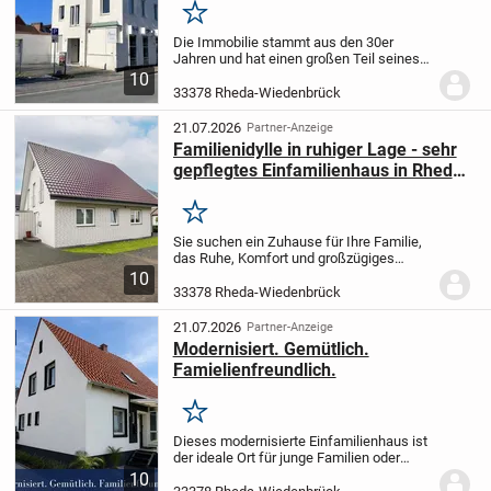
Merken
Die Immobilie stammt aus den 30er
Jahren und hat einen großen Teil seines
Charmes aus dieser Zeit erhalten. Neben
10
der ansprechenden
33378 Rheda-Wiedenbrück
Treppenhausgestaltung mit dem
Holzgeländer und den
21.07.2026
Partner-Anzeige
Wohnungseingangsb...
Familienidylle in ruhiger Lage - sehr
gepflegtes Einfamilienhaus in Rheda-
Wiedenbrück
Merken
Sie suchen ein Zuhause für Ihre Familie,
das Ruhe, Komfort und großzügiges
Wohnen miteinander verbindet?
Dann
10
könnte diese gepflegte Immobilie in
33378 Rheda-Wiedenbrück
verkehrsberuhigter Lage genau das
Richtige für Sie...
21.07.2026
Partner-Anzeige
Modernisiert. Gemütlich.
Famielienfreundlich.
Merken
Dieses modernisierte Einfamilienhaus ist
der ideale Ort für junge Familien oder
Paare mit Zukunftsplänen. Ein Zuhause,
10
in dem Kinder groß werden, gemeinsame