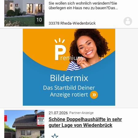
Sie wollen sich wohnlich verändern?
Sie
überlegen ein Haus neu zu bauen?
Das
Haus ist wie eine zweite Haut und wir
planen gemeinsam Ihr Haus nach Ihren
10
Wünschen und Vorstellungen.
Sie sind auf
33378 Rheda-Wiedenbrück
der...
21.07.2026
Partner-Anzeige
Schöne Doppelhaushälfte in sehr
guter Lage von Wiedenbrück