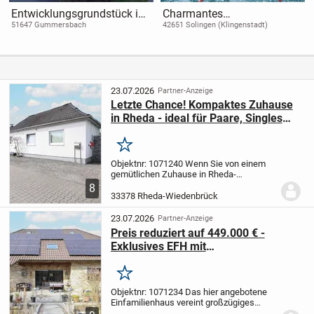
Entwicklungsgrundstück in
Charmantes
attraktiver Lage nahe der
Mehrfamilienhaus in
51647 Gummersbach
42651 Solingen (Klingenstadt)
Aggertalsperre
Solingen
23.07.2026
Partner-Anzeige
Letzte Chance! Kompaktes Zuhause
in Rheda - ideal für Paare, Singles
und Haustierliebhaber
Merken
Objektnr: 1071240
Wenn Sie von einem
gemütlichen Zuhause in Rheda-
Wiedenbrück träumen und ein ruhiges
8
Umfeld schätzen, könnte diese Immobilie
33378 Rheda-Wiedenbrück
genau das Richtige sein. In angenehmer
Sackgassenlage...
23.07.2026
Partner-Anzeige
Preis reduziert auf 449.000 € -
Exklusives EFH mit
Bruchsteinfassade und PV-Anlage in
Rheda
Merken
Objektnr: 1071234
Das hier angebotene
Einfamilienhaus vereint großzügiges
Wohnen, hochwertige