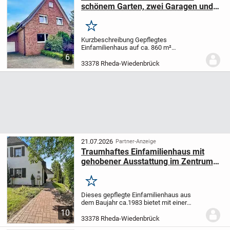
schönem Garten, zwei Garagen und
großer Werkstatt
Merken
Kurzbeschreibung Gepflegtes
Einfamilienhaus auf ca. 860 m²
Grundstück mit großem Garten,
6
Kaminzimmer, massiver Werkstatt (ca. 50
33378 Rheda-Wiedenbrück
m²), zwei Garagen und umfangreichen
Modernisierungen. Objekt Dieses...
21.07.2026
Partner-Anzeige
Traumhaftes Einfamilienhaus mit
gehobener Ausstattung im Zentrum
von Wiedenbrück
Merken
Dieses gepflegte Einfamilienhaus aus
dem Baujahr ca.1983 bietet mit einer
Wohnfläche von ca. 139 m² ein
10
komfortables Zuhause für Familien,
33378 Rheda-Wiedenbrück
Paare oder alle, die Wert auf großzügiges