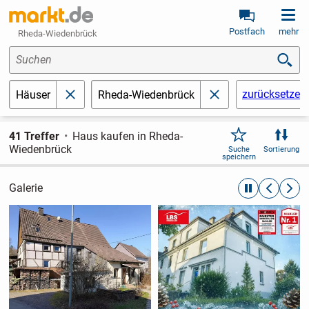
Postfach
mehr
Rheda-Wiedenbrück
Suchen
zurücksetzen
Häuser
Rheda-Wiedenbrück
schließen
schließen
41 Treffer
Haus kaufen in Rheda-
Wiedenbrück
Suche
Sortierung
speichern
Galerie
automatische R
zurückblät
weite