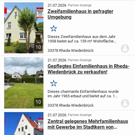
21.07.2026
Partner-Anzeige
Zweifamilienhaus in gefragter
Umgebung
Merken
Dieses Zweifamilienhaus aus dem Jahr
1958 bietet auf ca. 159 m² Wohnfläche
vielseitige Nutzungsmöglichkeiten
10
sowohl für Kapitalanleger als auch für
33378 Rheda-Wiedenbrück
Eigennutzer mit Weitblick. Das
großzügige Grundstück...
21.07.2026
Partner-Anzeige
Gepflegtes Einfamilienhaus in Rheda-
Wiedenbrück zu verkaufen!
Merken
Dieses charmante Einfamilienhaus wurde
im Jahr 1965 erbaut und bietet auf ca. 120
m² Wohnfläche ein komfortables
10
Zuhause in einer ruhigen Lage. Das
33378 Rheda-Wiedenbrück
gepflegte Grundstück umfasst ca. 552 m²
und verfügt...
21.07.2026
Partner-Anzeige
Zentral gelegenes Mehrfamilienhaus
mit Gewerbe im Stadtkern von
Wiedenbrück