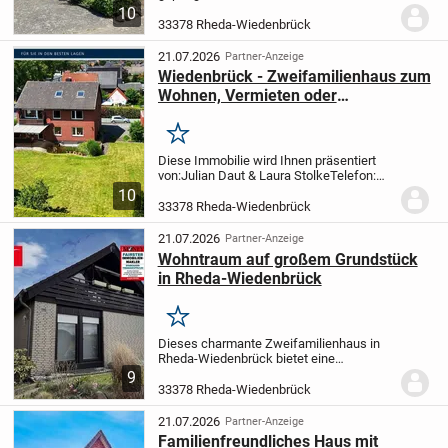
1978 bietet viel Platz für die ganze Familie
10
sowie zusätzliche Möglichkeiten für ein
33378 Rheda-Wiedenbrück
Homeoffice oder eine individuelle...
21.07.2026
Partner-Anzeige
Wiedenbrück - Zweifamilienhaus zum
Wohnen, Vermieten oder
Mehrgenerationenwohnen
Merken
Diese Immobilie wird Ihnen präsentiert
von:
Julian Daut & Laura Stolke
Telefon:
05241 - 211 99 90
Wiedenbrück -
10
Zweifamilienhaus zum Wohnen,
33378 Rheda-Wiedenbrück
Vermieten oder
Mehrgenerationenwohnen
Dieses
21.07.2026
Partner-Anzeige
klassische...
Wohntraum auf großem Grundstück
in Rheda-Wiedenbrück
Merken
Dieses charmante Zweifamilienhaus in
Rheda-Wiedenbrück bietet eine
Wohnfläche von ca. 175 Quadratmetern
9
auf einem großzügigen Grundstück von
33378 Rheda-Wiedenbrück
776,0 Quadratmetern. Das Haus wurde
circa 1979 errichtet...
21.07.2026
Partner-Anzeige
Familienfreundliches Haus mit