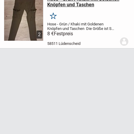
Knöpfen und Taschen
Merken
Hose - Grün / Khaki mit Goldenen
Knöpfen und Taschen
Die Größe ist S
(36)
8 €
Festpreis
Farbe: Khaki
Bei Fragen gerne melden
2
58511 Lüdenscheid