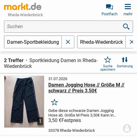
Postfach
mehr
Rheda-Wiedenbrück
Suchen
Damen-Sportbekleidung
Rheda-Wiedenbrück
schließen
sc
2 Treffer
Sportkleidung Damen in Rheda-
Wiedenbrück
Suche
Sortierung
speichern
31.07.2026
Damen Jogging Hose // Größe M //
schwarz // Preis 3,50€
Merken
Gebe diese schwarze Damen Jogging
Hose ab.
Größe M
Preis 3,50€
Kann in
33378 Wiedenbrück abgeholt werden. Nur
3,50 €
Festpreis
1
Selbstabholung - kein Versand
Bei Fragen
oder Interesse zu diesem Artikel schreibt
33378 Rheda-Wiedenbrück
mir...