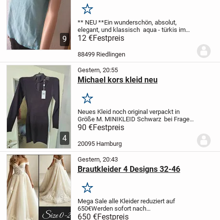
türkis *
Merken
** NEU **
Ein wunderschön, absolut,
elegant, und klassisch
aqua - türkis
im
angesagten Washed- Look
12 €
Festpreis
Kurzarm *
9
Halbarm
Basic * T- SHIRT
** STREET ONE
**
Größe 36- 38/ S
Maße:
...
88499 Riedlingen
Gestern, 20:55
Michael kors kleid neu
Merken
Neues Kleid noch original verpackt in
Größe M. MINIKLEID Schwarz bei Fragen
schreibt mir gerne Versand gegen
90 €
Festpreis
Aufpreis
4
20095 Hamburg
Gestern, 20:43
Brautkleider 4 Designs 32-46
Merken
Mega Sale alle Kleider reduziert auf
650€
Werden sofort nach
Zahlungseingang angefertigt!
Lieferzeit
650 €
Festpreis