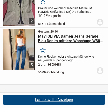
Merken
Grauer und weicher Blazer
Die Marke ist
H&M
Die Größe ist S (36)
Die Farbe ist
Grau
Zustand gut
Bei Fragen gerne
10 €
Festpreis
melden ^^
2
58511 Lüdenscheid
Gestern, 20:10
Mavi OLIVIA Damen Jeans Gerade
Blau Denim mittlere Waschung W30
L80cm
Merken
Keine Flecken oder sichtbare Mängel wie
neu,wurde super gepflegt
nichtraucherhaushalt
25 €
Festpreis
bei Fragen gerne
5
melden
56299 Ochtendung
Landesweite Anzeigen