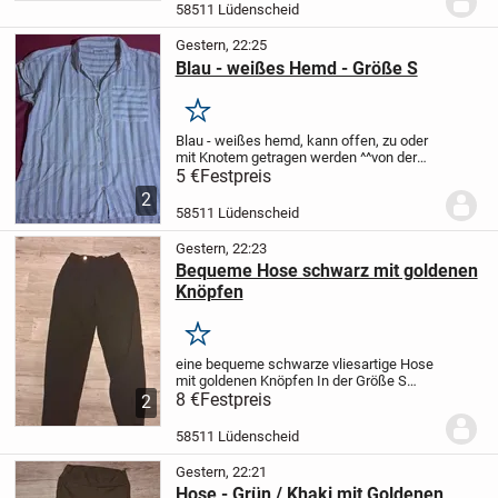
58511 Lüdenscheid
Gestern, 22:25
Blau - weißes Hemd - Größe S
Merken
Blau - weißes hemd, kann offen, zu oder
mit Knotem getragen werden ^^
von der
Marke Janina
In der Größe S (36)
In den
5 €
Festpreis
Farbe Blau /Weiß
2
58511 Lüdenscheid
Gestern, 22:23
Bequeme Hose schwarz mit goldenen
Knöpfen
Merken
eine bequeme schwarze vliesartige Hose
mit goldenen Knöpfen
In der Größe S
(36)
8 €
Festpreis
und der Farbe Schwarz mit Goldenen
2
Knöpfen
Bei Fragen gerne melden
58511 Lüdenscheid
Gestern, 22:21
Hose - Grün / Khaki mit Goldenen