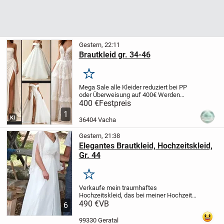
Gestern, 22:11
Brautkleid gr. 34-46
Merken
Mega Sale alle Kleider reduziert bei PP
oder Überweisung auf 400€
Werden
sofort nach Zahlungseingang
400 €
Festpreis
angefertigt!
Lieferzeit ca. 21Tage
PayPal
1
oder Überweisung möglich
Gr.
KI
36404 Vacha
32,34,36,38,40,42,44,46...
Gestern, 21:38
Elegantes Brautkleid, Hochzeitskleid,
Gr. 44
Merken
Verkaufe mein traumhaftes
Hochzeitskleid, das bei meiner Hochzeit
für viele bewundernde Blicke gesorgt hat.
490 €
VB
6
Es besticht durch eine wunderschöne A-
Linie, fließenden Chiffon-Stoff und
99330 Geratal