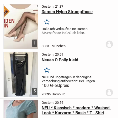
elegante Spitze...
Gestern, 21:37
Damen Nylon Strumpfhose
Merken
Hallo.
Ich verkaufe eine Damen
Strumpfhose in Gr.S
Ich liebe
Strumpfhosen.
Habe sehr viele
verschiedene.
Auch Halterlose.
Ich möchte
1
jetzt einige verkaufen weil mein Schrank
80331 München
voll ist.
VB: 20 Euro
Gestern, 20:59
Neues O Polly kleid
Merken
Neu und ungetragen in der original
Verpackung aufbewahrt. Bei Fragen
schreibt mir gerne gegen Aufpreis ist der
100 €
Festpreis
Versand möglich.
5
20095 Hamburg
Gestern, 20:56
NEU * Klassisch * modern * Washed-
Look * Kurzarm * Basic * T- Shirt
"STREET ONE" Gr. 36- 38/ S * aqua -