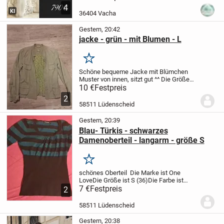
ca. 21Tage
PayPal oder Überweisung
4
möglich
Gr. 32,34,36,38,40,42,44,46
KI
36404 Vacha
möglich
Gestern, 20:42
jacke - grün - mit Blumen - L
Merken
Schöne bequeme Jacke mit Blümchen
Muster von innen, sitzt gut ^^
Die Größe
ist L (40)
Die Farbe ist Grün blumig
10 €
Festpreis
2
58511 Lüdenscheid
Gestern, 20:39
Blau- Türkis - schwarzes
Damenoberteil - langarm - größe S
Merken
schönes Oberteil
Die Marke ist One
Love
Die Größe ist S (36)
Die Farbe ist
Blau/ Türkis / Schwarz
7 €
Festpreis
Bei Fragen gerne
2
melden ^^
58511 Lüdenscheid
Gestern, 20:38