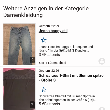
Weitere Anzeigen in der Kategorie
Damenkleidung
Gestern, 22:29
Jeans baggy stil
Merken
Jeans Hose im Baggy stil, Bequem und
lässig ^^
In der Größe M (38)
und es
handelt sich um eine Blue Jeans
Bei
3 €
Festpreis
Fragen gerne melden
2
58511 Lüdenscheid
Gestern, 22:26
Schwarzes T-Shirt mit Blumen spitze
- Größe S
Merken
Schwarzes Oberteil mit Blumen Spitze in
den Schulterpartien
in der Größe S (36)
in
der Farbe Schwarz
5 €
Festpreis
Bei Fragen gerne
2
melden