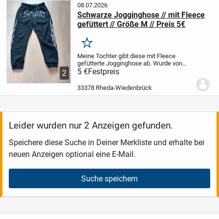
08.07.2026
Schwarze Jogginghose // mit Fleece
gefüttert // Größe M // Preis 5€
Merken
Meine Tochter gibt diese mit Fleece
gefütterte Jogginghose ab. Wurde von
uns neu gekauft, und eine Zeitlang gerne
5 €
Festpreis
2
getragen, jetzt gefällt sie nicht mehr.
Größe M
Preis 5€
Kann in 33378
33378 Rheda-Wiedenbrück
Wiedenbrück...
Leider wurden nur 2 Anzeigen gefunden.
Speichere diese Suche in Deiner Merkliste und erhalte bei
neuen Anzeigen optional eine E-Mail.
Suche speichern