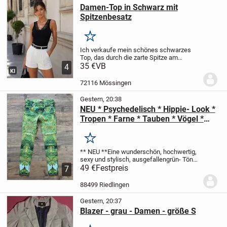
Damen-Top in Schwarz mit
Spitzenbesatz
Merken
Ich verkaufe mein schönes schwarzes
Top, das durch die zarte Spitze am
Ausschnitt besonders elegant wirkt. Es ist
35 €
VB
4
KI
ein toller Begleiter für warme Tage oder
lässt sich super unter einem Blazer...
72116 Mössingen
Gestern, 20:38
NEU * Psychedelisch * Hippie- Look *
Tropen * Farne * Tauben * Vögel *
Skinny *Jeans- Hose "Ted Baker"
Original * Gr. 34- 36/ XS- S * grün-
Merken
Töne *
** NEU **
Eine wunderschön, hochwertig,
sexy und stylisch, ausgefallen
grün- Töne
* weiß * gelb * braun
49 €
Festpreis
übersät mit Tropen *
7
Farne * Tauben * Vögel *
Psychedelisch
im angesagten, Hippie
88499 Riedlingen
Look
Jeans-...
Gestern, 20:37
Blazer - grau - Damen - größe S