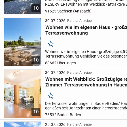
RESERVIERT
Wohnen mit Weitblick - attraktive
10
Eigentumswohnung in ruhiger Hanglage
Diese 
91623 Sachsen (Ansbach)
Eigentumswohnung überzeugt durch...
30.07.2026
Partner-Anzeige
Wohnen wie im eigenen Haus - groß
Terrassenwohnung
Merken
Wohnen wie im eigenen Haus - großzügige 4,5
Terrassenwohnung
Genießen Sie das besonder
10
Terrassenwohnung, die den Charakter eines H
88662 Überlingen
Vorzügen einer Eigentumswohnu...
30.07.2026
Partner-Anzeige
Wohnen mit Weitblick: Großzügige re
Zimmer-Terrassenwohnung in Hauen
Merken
Die Terrassenwohnungen in Baden-Baden/ Ha
genießen seit Jahrzehnten einen hervorragend
10
nicht ohne Grund als "die clevere Alternative z
76532 Baden-Baden
die Vorzüge...
25.07.2026
Partner-Anzeige