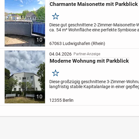
Charmante Maisonette mit Parkblick
Merken
Diese gut geschnittene 2-Zimmer-Maisonette-
ca. 54 m² Wohnfläche eine perfekte Symbiose a
und zeitgemäßem Wohnkomfort. Die Architektu
10
durch eine...
67063 Ludwigshafen (Rhein)
04.04.2026
Partner-Anzeige
Moderne Wohnung mit Parkblick
Merken
Diese großzügig geschnittene 3-Zimmer-Wohnu
langfristig stabile Kapitalanlage in einer gepf
Berliner Süden.
Auf ca. 95 m² Wohnfläche bietet 
10
12355 Berlin