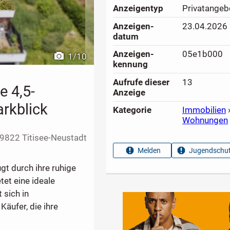
Anzeigen­typ
Privatangeb
Anzeigen­
23.04.2026
datum
Anzeigen­
05e1b000
1
/
10
kennung
Aufrufe dieser
13
 4,5-
Anzeige
rkblick
Kategorie
Immobilien
Wohnungen
9822 Titisee-Neustadt
Melden
Jugendschut
t durch ihre ruhige
et eine ideale
 sich in
äufer, die ihre