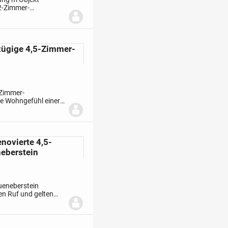
 2-Zimmer-
gepflegte
zügige 4,5-Zimmer-
-Zimmer-
e Wohngefühl einer
auses mit den
novierte 4,5-
eberstein
ueneberstein
en Ruf und gelten
um Haus".
Sie vereinen