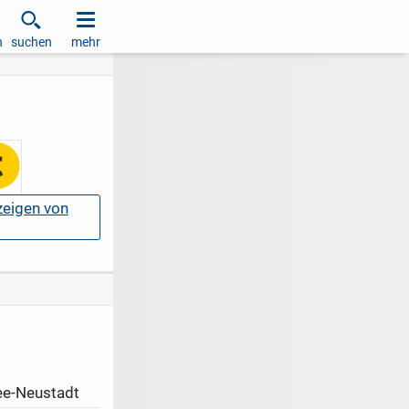
h
suchen
mehr
nzeigen von
ee-Neustadt