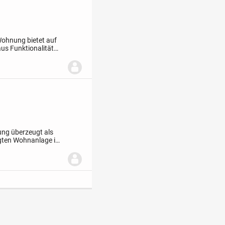
Wohnung bietet auf
us Funktionalität
r zeichnet sich
ng überzeugt als
legten Wohnanlage im
die Einheit eine...