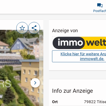
Postfac
Merken
Teilen
Anzeige von
Klicke hier für weitere A
immowelt.de.
nächstes Bild
Info zur Anzeige
Ort
79822 Titis