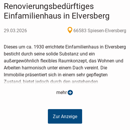
Renovierungsbedürftiges
Einfamilienhaus in Elversberg
29.03.2026
66583 Spiesen-Elversberg
Dieses um ca. 1930 errichtete Einfamilienhaus in Elversberg
besticht durch seine solide Substanz und ein
außergewöhnlich flexibles Raumkonzept, das Wohnen und
Arbeiten harmonisch unter einem Dach vereint. Die
Immobilie präsentiert sich in einem sehr gepflegten
Zustand, bietet jedoch durch den anstehenden
Sanierungsbedarf die ideale Gelegenheit, moderne
mehr
Wohnansprüche in einem charmanten Altbau-Ambiente zu
verwirklichen.
Zur Anzeige
Eine Besonderheit ist die durchdachte Aufteilung:
Das Erdgeschoss bietet ausreichend Fläche, um hier ein