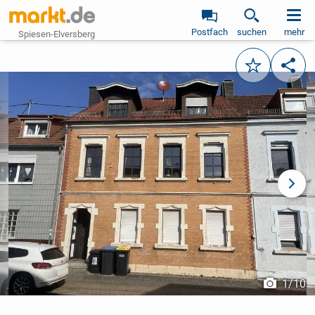
Postfach
suchen
mehr
Spiesen-Elversberg
Merken
Teile
vorheriges Bild
näch
1
/
10