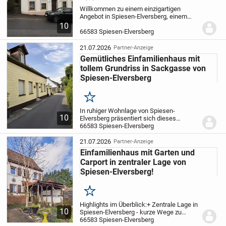
Willkommen zu einem einzigartigen
Angebot in Spiesen-Elversberg, einem
charmanten Zweifamilienhaus mit viel
10
Potenzial. Das im Jahr 1901 erbaute Haus
66583 Spiesen-Elversberg
besticht durch historische Elemente und
bietet...
21.07.2026
Partner-Anzeige
Gemütliches Einfamilienhaus mit
tollem Grundriss in Sackgasse von
Spiesen-Elversberg
Merken
In ruhiger Wohnlage von Spiesen-
10
Elversberg präsentiert sich dieses
Einfamilienhaus aus dem Baujahr 1956
66583 Spiesen-Elversberg
als interessante Kaufgelegenheit für
handwerklich versierte Eigennutzer oder
21.07.2026
Partner-Anzeige
Kapitalanleger mit...
Einfamilienhaus mit Garten und
Carport in zentraler Lage von
Spiesen-Elversberg!
Merken
Highlights im Überblick:
+ Zentrale Lage in
10
Spiesen-Elversberg - kurze Wege zu
Einkauf, Schule und Autobahn
66583 Spiesen-Elversberg
+