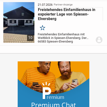
Umfangreiche Modernisierungen: Elektrik
(2018), Heizung (2019), Fenster (2018),
21.07.2026
Partner-Anzeige
Bad...
Freistehendes Einfamilienhaus in
expoierter Lage von Spiesen-
Elversberg
Merken
Freistehendes Einfamilienhaus mit
10
Weitblick in Spiesen-Elversberg. Der
Keller ist in massiver Bauweise errichtet
66583 Spiesen-Elversberg
worden, ab EG 1 als Fertigbauhaus in
zeitlosem Stil gestaltet. Auf Grund der
Positionie...