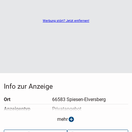
Werbung stört? Jetzt entfernen!
Info zur Anzeige
Ort
66583 Spiesen-Elversberg
Anzeigen­typ
Privatangebot
Anzeigen­datum
29.03.2026
mehr
Anzeigen­kennung
c99b1ae7