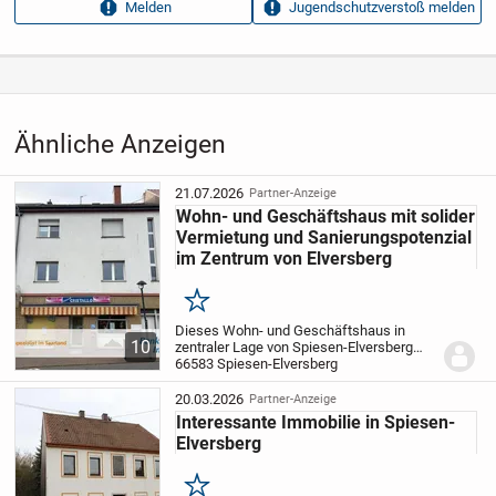
Melden
Jugendschutzverstoß melden
Aufrufe dieser
3
Anzeige
Kategorie
Immobilien
›
Kaufen
›
Häuser
Ähnliche Anzeigen
21.07.2026
Partner-Anzeige
Wohn- und Geschäftshaus mit solider
Vermietung und Sanierungspotenzial
im Zentrum von Elversberg
Merken
Dieses Wohn- und Geschäftshaus in
10
zentraler Lage von Spiesen-Elversberg
bietet eine attraktive Kombination aus
66583 Spiesen-Elversberg
laufenden Mieteinnahmen und
Entwicklungsperspektive. Das Objekt
20.03.2026
Partner-Anzeige
umfasst ein vermietetes...
Interessante Immobilie in Spiesen-
Elversberg
Merken