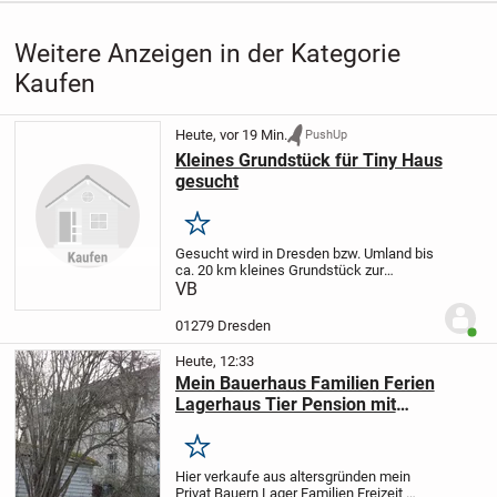
Vorzüge...
Weitere Anzeigen in der Kategorie
Kaufen
Heute, vor 19 Min.
PushUp
Kleines Grundstück für Tiny Haus
gesucht
Merken
Gesucht wird in Dresden bzw. Umland bis
ca. 20 km kleines Grundstück zur
Pacht/Miete/Kauf für Stellung eines Tiny
VB
Hauses.
01279 Dresden
Benut
Heute, 12:33
Mein Bauerhaus Familien Ferien
Lagerhaus Tier Pension mit
Garten+Stellplatz Nürburgring Nähe
Merken
Hier verkaufe aus altersgründen mein
Privat Bauern Lager Familien Freizeit