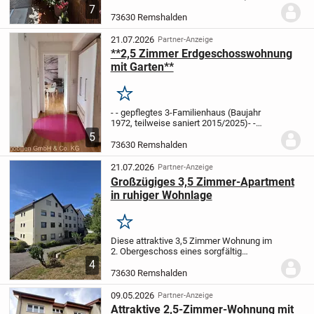
gemütliches 3,5 Zimmer
7
Etagenwohnung
- 120 m² verteilt
73630 Remshalden
auf Wohn- Esszimmer mit offenen
Kamin und Naturholzparkett, Küche,...
21.07.2026
Partner-Anzeige
**2,5 Zimmer Erdgeschosswohnung
mit Garten**
Merken
- - gepflegtes 3-Familienhaus (Baujahr
1972, teilweise saniert 2015/2025)
- -
Fiktives Baujahr 1992
- - Sonnige
5
Wohnlage
- Grundstück ca. 520?m²
-
73630 Remshalden
50 m² verteilt auf Wohnzimmer,
Schalfzimmer, Bad,...
21.07.2026
Partner-Anzeige
Großzügiges 3,5 Zimmer-Apartment
in ruhiger Wohnlage
Merken
Diese attraktive 3,5 Zimmer Wohnung im
2. Obergeschoss eines sorgfältig
gepflegten 8-Familienhauses bietet ein
4
ideales Wohnumfeld. Ein geräumiger
73630 Remshalden
Balkon lädt zu entspannten Momenten
ein, während das...
09.05.2026
Partner-Anzeige
Attraktive 2,5-Zimmer-Wohnung mit