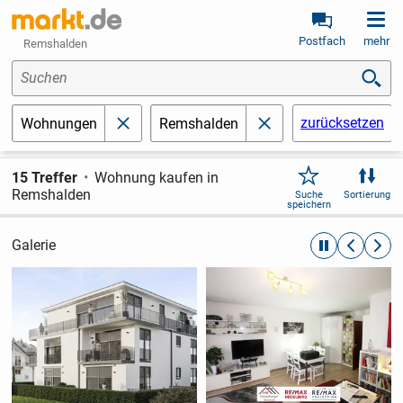
Postfach
mehr
Remshalden
Suchen
zurücksetzen
Wohnungen
Remshalden
schließen
schließen
15 Treffer
Wohnung kaufen in
Remshalden
Suche
Sortierung
speichern
Galerie
automatische R
zurückblät
weite