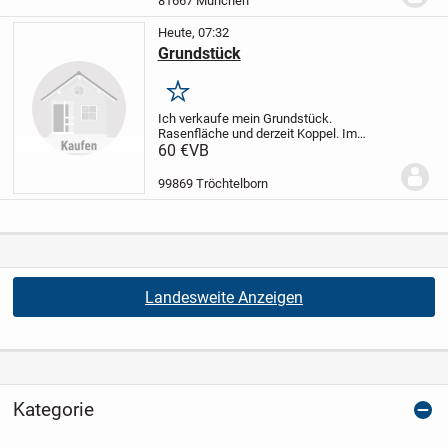
81667 München
vorhanden.
LAGE:
Sehr zentral in...
Heute, 07:32
Grundstück
Merken
Ich verkaufe mein Grundstück.
Rasenfläche und derzeit Koppel. Im
deklarierten Flächennutzungsplan der VG
60 €
VB
Nesseaue als Mischgebiet ausgewiesen,
so dass es zukünftig bebaut werden
99869 Tröchtelborn
kann. Nach Rücksprache...
Landesweite Anzeigen
Kategorie