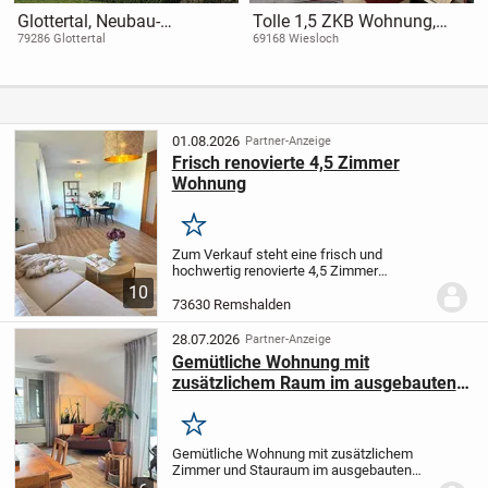
Glottertal, Neubau-
Tolle 1,5 ZKB Wohnung,
Penthouse mit Aufzug,
38m² mit Balkon und
79286 Glottertal
69168 Wiesloch
umlaufender Terrasse und
Stellplatz, in ruhiger Lage
Blick auf die
von Wiesloch
Schwarzwaldklinik
01.08.2026
Partner-Anzeige
Frisch renovierte 4,5 Zimmer
Wohnung
Merken
Zum Verkauf steht eine frisch und
hochwertig renovierte 4,5 Zimmer
Wohnung in einem sehr gepflegten
10
Mehrparteienhaus.
Zur Wohnung gehört
73630 Remshalden
ein nach Westen ausgerichteter Balkon
mit Markise und tollem...
28.07.2026
Partner-Anzeige
Gemütliche Wohnung mit
zusätzlichem Raum im ausgebauten
Dachspitz
Merken
Gemütliche Wohnung mit zusätzlichem
Zimmer und Stauraum im ausgebauten
Dachspitz, Loggia und S-Bahn in