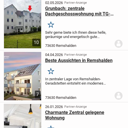
Aufteilung auf zwei...
02.05.2026
Partner-Anzeige
Grunbach: zentrale
Dachgeschosswohnung mit TG-
Stellplatz und sonnigem Südbalkon
Merken
Sehr gerne biete ich Ihnen diese helle,
geräumige und energetisch gute
Wohnung in einem Mehrfamilienhaus aus
10
dem Jahr 2000 mit 6 Wohneinheiten zum
73630 Remshalden
Kauf an.
Die Wohnung ist mit einem
zentralen Flur...
04.04.2026
Partner-Anzeige
Beste Aussichten in Remshalden
Merken
In zentraler Lage von Remshalden-
Geradstetten entsteht ein modernes
Mehrfamilienhaus mit insgesamt 11 (8 +
3) hochwertigen
7
Eigentumswohnungen.
Das Gebäude in
73630 Remshalden
der Marienstraße 6 verbindet die
Vorzüge...
26.01.2026
Partner-Anzeige
Charmante Zentral gelegene
Wohnung