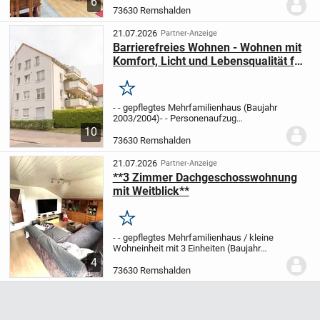
6
Laufnähe.
Diese gepflegte und helle 2,5-
73630 Remshalden
Zimmer-Dachgeschosswohnung, mit
dem Aufgang in den...
21.07.2026
Partner-Anzeige
Barrierefreies Wohnen - Wohnen mit
Komfort, Licht und Lebensqualität für
JUNG und ALT
Merken
- - gepflegtes Mehrfamilienhaus (Baujahr
2003/2004)
- - Personenaufzug
vorhanden
- - lichtdurchflutete 4,5-Zimmer-
10
Etagenwohnung (1. Obergeschoss)
- - ca.
73630 Remshalden
107 qm Wohnfläche vorhanden
- -
Wohn-/Esszimme...
21.07.2026
Partner-Anzeige
**3 Zimmer Dachgeschosswohnung
mit Weitblick**
Merken
- - gepflegtes Mehrfamilienhaus / kleine
Wohneinheit mit 3 Einheiten (Baujahr
1972, teilweise saniert 2015/2025)
- -
4
lichtdurchflutete 3 Zimmer-Etagen-
73630 Remshalden
Wohnung
- Wohnfläche ca. 68,19 qm
-
Wohnzimmer,...