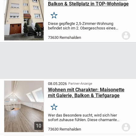
Balkon & Stellplatz in TOP-Wohnlage
Merken
Diese gepflegte 2,5-Zimmer-Wohnung
befindet sich im 2. Obergeschoss eines
ruhigen Mehrfamilienhauses mit
10
insgesamt 20 Wohneinheiten und drei
73630 Remshalden
Stockwerken in attraktiver Lage von
Remshalden.
Die Wohnung...
08.05.2026
Partner-Anzeige
Wohnen mit Charakter: Maisonette
mit Galerie, Balkon & Tiefgarage
Merken
Wer das Besondere sucht, wird sich hier
sofort zuhause fühlen. Diese charmante
Maisonette-Dachgeschosswohnung
10
bietet ein Wohnkonzept, das sich
73630 Remshalden
angenehm vom Gewohnten abhebt. Die