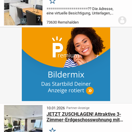
Merken
====================
?? Die Adresse,
eine virtuelle Besichtigung, Unterlagen,
sowie mehr Bilder erhalten Sie bei
7
Anfrage.
====================
Die
73630 Remshalden
stilvolle kernsanierte
Dachgeschosswohnung befindet...
10.01.2026
Partner-Anzeige
JETZT ZUSCHLAGEN! Attraktive 3-
Zimmer-Erdgeschosswohnung mit
Balkon, Küche, Stellplatz, Keller
uvm...