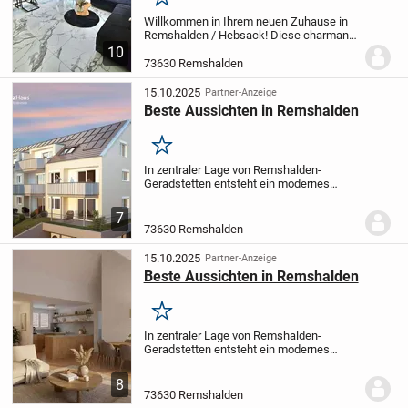
Merken
Willkommen in Ihrem neuen Zuhause in
Remshalden / Hebsack! Diese charmante
Erdgeschosswohnung bietet auf ca. 69
10
m² Wohnfläche alles, was das Herz
73630 Remshalden
begehrt. Gelegen in einem gepflegten
Gebäude aus dem...
15.10.2025
Partner-Anzeige
Beste Aussichten in Remshalden
Merken
In zentraler Lage von Remshalden-
Geradstetten entsteht ein modernes
Mehrfamilienhaus mit insgesamt 11 (8 +
3) hochwertigen
7
Eigentumswohnungen.
Das Gebäude in
73630 Remshalden
der Marienstraße 6 verbindet die
Vorzüge...
15.10.2025
Partner-Anzeige
Beste Aussichten in Remshalden
Merken
In zentraler Lage von Remshalden-
Geradstetten entsteht ein modernes
Mehrfamilienhaus mit insgesamt 11 (8 +
3) hochwertigen
8
Eigentumswohnungen.
Das Gebäude in
73630 Remshalden
der Marienstraße 6 verbindet die