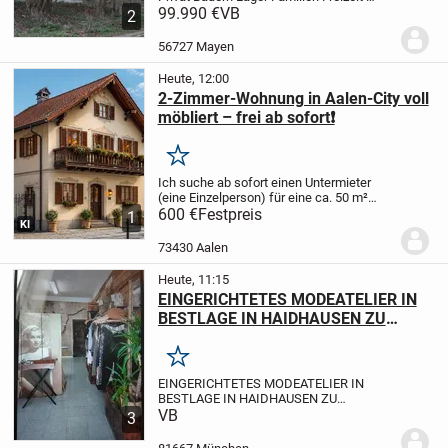
Ferien Haus mit Garten+Campen
99.990 €
VB
2
Stellplatz ,auch Tier Pension
möglich,rundum Grundstück 205
56727 Mayen
qm+mehr möglich,Haus 100qm,9...
Heute, 12:00
2-Zimmer-Wohnung in Aalen-City voll
möbliert – frei ab sofort❗️
Merken
Ich suche ab sofort einen Untermieter
(eine Einzelperson) für eine ca. 50 m²
große, voll möblierte 2-Zimmer-
600 €
Festpreis
1
KI
Dachgeschosswohnung in bester Lage
der Aalen-City.
Top-Lage
* Nur ca. 150 m
73430 Aalen
zum Rathaus...
Heute, 11:15
EINGERICHTETES MODEATELIER IN
BESTLAGE IN HAIDHAUSEN ZU
VERKAUFEN
Merken
EINGERICHTETES MODEATELIER IN
BESTLAGE IN HAIDHAUSEN ZU
VERKAUFEN
VB
LEISTUNGEN
Änderungen &
3
Maßanfertigung & Brautkleider & Eigenes
Design
KUNDSCHAFT
Stammkundschaft